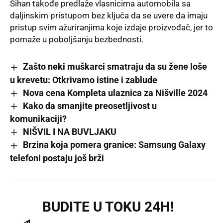
Šihan takođe predlaže vlasnicima automobila sa
daljinskim pristupom bez ključa da se uvere da imaju
pristup svim ažuriranjima koje izdaje proizvođač, jer to
pomaže u poboljšanju bezbednosti.
Zašto neki muškarci smatraju da su žene loše
u krevetu: Otkrivamo istine i zablude
Nova cena Kompleta ulaznica za Nišville 2024
Kako da smanjite preosetljivost u
komunikaciji?
NIŠVIL I NA BUVLJAKU
Brzina koja pomera granice: Samsung Galaxy
telefoni postaju još brži
BUDITE U TOKU 24H!