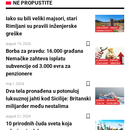
NE PROPUSTITE
Iako su bili veliki majsori, stari
Rimljani su pravili inženjerske
IZDVAJAMO
NAUKA
ZANIMLJIVOSTI
greške
avgust 19, 2024
Borba za pravdu: 16.000 građana
Nemačke zahteva isplatu
DIJASPORA
EVROPA
IZDVAJAMO
NEMAČKA
subvencije od 3.000 evra za
penzionere
maj 1, 2024
Dva tela pronađena u potonuloj
luksuznoj jahti kod Sicilije: Britanski
EVROPA
HRONIKA
ITALIJA
IZDVAJAMO
milijarder među nestalima
avgust 21, 2024
10 prirodnih čuda sveta koja