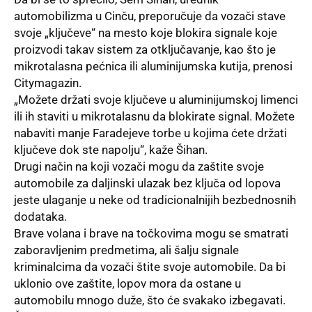
automobilizma u Cinču, preporučuje da vozači stave
svoje „ključeve“ na mesto koje blokira signale koje
proizvodi takav sistem za otključavanje, kao što je
mikrotalasna pećnica ili aluminijumska kutija, prenosi
Citymagazin.
„Možete držati svoje ključeve u aluminijumskoj limenci
ili ih staviti u mikrotalasnu da blokirate signal. Možete
nabaviti manje Faradejeve torbe u kojima ćete držati
ključeve dok ste napolju“, kaže Šihan.
Drugi način na koji vozači mogu da zaštite svoje
automobile za daljinski ulazak bez ključa od lopova
jeste ulaganje u neke od tradicionalnijih bezbednosnih
dodataka.
Brave volana i brave na točkovima mogu se smatrati
zaboravljenim predmetima, ali šalju signale
kriminalcima da vozači štite svoje automobile. Da bi
uklonio ove zaštite, lopov mora da ostane u
automobilu mnogo duže, što će svakako izbegavati.