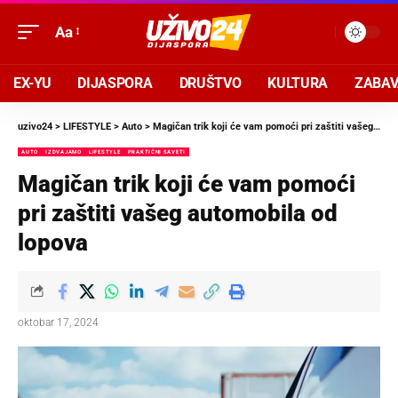
Aa
EX-YU
DIJASPORA
DRUŠTVO
KULTURA
ZABA
uzivo24
>
LIFESTYLE
>
Auto
>
Magičan trik koji će vam pomoći pri zaštiti vašeg automobila od lopova
AUTO
IZDVAJAMO
LIFESTYLE
PRAKTIČNI SAVETI
Magičan trik koji će vam pomoći
pri zaštiti vašeg automobila od
lopova
oktobar 17, 2024