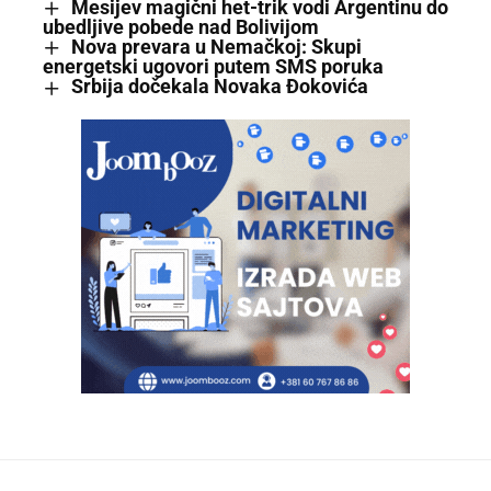
Mesijev magični het-trik vodi Argentinu do
ubedljive pobede nad Bolivijom
Nova prevara u Nemačkoj: Skupi
energetski ugovori putem SMS poruka
Srbija dočekala Novaka Đokovića