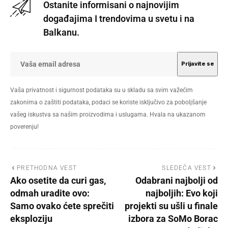
Ostanite informisani o najnovijim
događajima I trendovima u svetu i na
Balkanu.
Vaša privatnost i sigurnost podataka su u skladu sa svim važećim
zakonima o zaštiti podataka, podaci se koriste isključivo za poboljšanje
vašeg iskustva sa našim proizvodima i uslugama. Hvala na ukazanom
poverenju!
PRETHODNA VEST
SLEDEĆA VEST
Ako osetite da curi gas,
Odabrani najbolji od
odmah uradite ovo:
najboljih: Evo koji
Samo ovako ćete sprečiti
projekti su ušli u finale
eksploziju
izbora za SoMo Borac