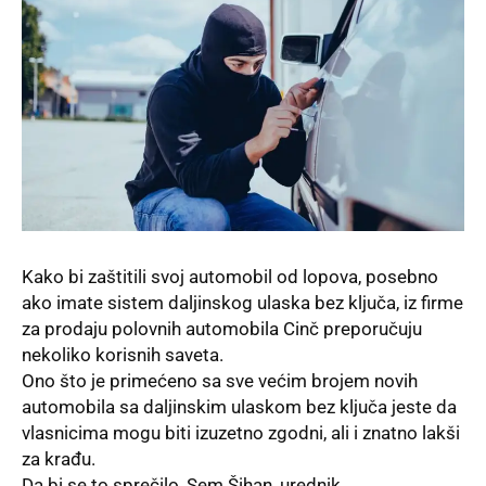
Kako bi zaštitili svoj automobil od lopova, posebno
ako imate sistem daljinskog ulaska bez ključa, iz firme
za prodaju polovnih automobila Cinč preporučuju
nekoliko korisnih saveta.
Ono što je primećeno sa sve većim brojem novih
automobila sa daljinskim ulaskom bez ključa jeste da
vlasnicima mogu biti izuzetno zgodni, ali i znatno lakši
za krađu.
Da bi se to sprečilo, Sem Šihan, urednik