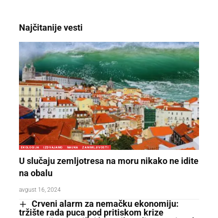
Najčitanije vesti
EKOLOGIJA
IZDVAJAMO
NAUKA
ZANIMLJIVOSTI
U slučaju zemljotresa na moru nikako ne idite
na obalu
avgust 16, 2024
Crveni alarm za nemačku ekonomiju:
tržište rada puca pod pritiskom krize