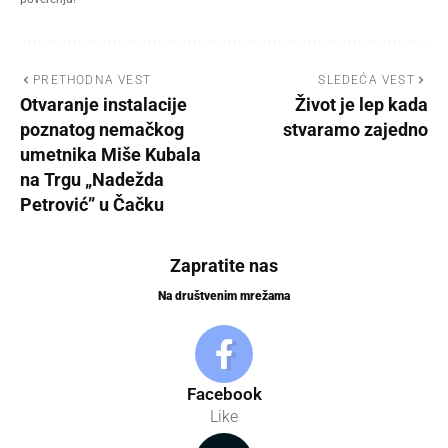
PRETHODNA VEST
SLEDEĆA VEST
Otvaranje instalacije
Život je lep kada
poznatog nemačkog
stvaramo zajedno
umetnika Miše Kubala
na Trgu „Nadežda
Petrović” u Čačku
Zapratite nas
Na društvenim mrežama
Facebook
Like