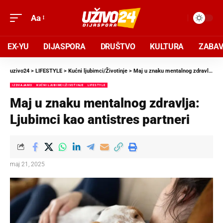
Aa
EX-YU
DIJASPORA
DRUŠTVO
KULTURA
ZABA
uzivo24
>
LIFESTYLE
>
Kućni ljubimci/Životinje
>
Maj u znaku mentalnog zdravlja: Ljubimci kao antistres partneri
IZDVAJAMO
KUĆNI LJUBIMCI/ŽIVOTINJE
LIFESTYLE
Maj u znaku mentalnog zdravlja:
Ljubimci kao antistres partneri
maj 21, 2025