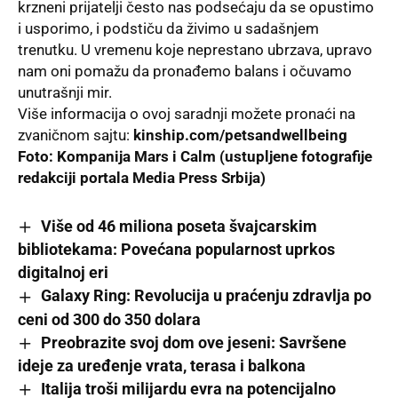
krzneni prijatelji često nas podsećaju da se opustimo
i usporimo, i podstiču da živimo u sadašnjem
trenutku. U vremenu koje neprestano ubrzava, upravo
nam oni pomažu da pronađemo balans i očuvamo
unutrašnji mir.
Više informacija o ovoj saradnji možete pronaći na
zvaničnom sajtu:
kinship.com/petsandwellbeing
Foto: Kompanija Mars i Calm (ustupljene fotografije
redakciji portala
Media Press Srbija
)
Više od 46 miliona poseta švajcarskim
bibliotekama: Povećana popularnost uprkos
digitalnoj eri
Galaxy Ring: Revolucija u praćenju zdravlja po
ceni od 300 do 350 dolara
Preobrazite svoj dom ove jeseni: Savršene
ideje za uređenje vrata, terasa i balkona
Italija troši milijardu evra na potencijalno