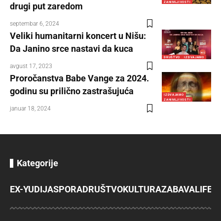
ZANIMLJIVOSTI
drugi put zaredom
septembar 6, 2024
Veliki humanitarni koncert u Nišu:
Da Janino srce nastavi da kuca
DRUŠTVO
IZDVAJAMO
avgust 17, 2023
Proročanstva Babe Vange za 2024.
godinu su prilično zastrašujuća
IZDVAJAMO
ZANIMLJIVOSTI
januar 18, 2024
Kategorije
EX-YU
DIJASPORA
DRUŠTVO
KULTURA
ZABAVA
LIFES