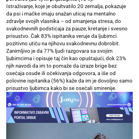
Istraživanje, koje je obuhvatilo 20 zemalja, pokazuje
da psi i mačke imaju snažan uticaj na mentalno
zdravlje svojih vlasnika – od smanjenja stresa, do
svakodnevnih podsticaja za pauze, kretanje i svesno
prisustvo. Čak 83% ispitanika veruje da ljubimci
pozitivno utiču na njihovu svakodnevnu dobrobit.
Zanimljivo je da 77% ljudi razgovara sa svojim
ljubimcima i opisuje taj čin kao opuštajući, dok 23%
njih navodi da im to pomaže da izraze brige bez
osećaja osude ili očekivanja odgovora, a iše od
polovine ispitanika (56%) kaže da im je dovoljno samo
prisustvo ljubimca kako bi se osećali smirenije.