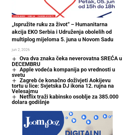
IZDVAJAMO
SRBIJA
ZANIMLJIVOSTI
„Ispružite ruku za život“ – Humanitarna
akcija EKO Serbia i Udruženja obolelih od
multiplog mijeloma 5. juna u Novom Sadu
jun 2, 2026
Ova dva znaka čeka neverovatna SREĆA u
DECEMBRU
Apple vodeća kompanija po vrednosti u
svetu
Zagreb će konačno doživjeti Aokijevu
tortu u lice: Svjetska DJ ikona 12. rujna na
Velesajmu
Netflix traži kabinsko osoblje za 385.000
dolara godišnje