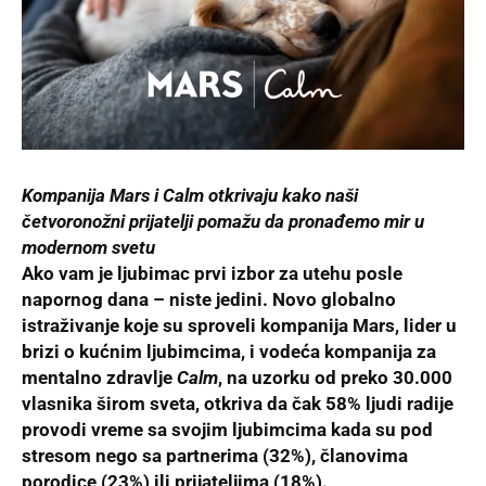
Kompanija Mars i Calm otkrivaju kako naši
četvoronožni prijatelji pomažu da pronađemo mir u
modernom svetu
Ako vam je ljubimac prvi izbor za utehu posle
napornog dana – niste jedini. Novo globalno
istraživanje koje su sproveli kompanija Mars, lider u
brizi o kućnim ljubimcima, i vodeća kompanija za
mentalno zdravlje
Calm
, na uzorku od preko 30.000
vlasnika širom sveta, otkriva da čak 58% ljudi radije
provodi vreme sa svojim ljubimcima kada su pod
stresom nego sa partnerima (32%), članovima
porodice (23%) ili prijateljima (18%).