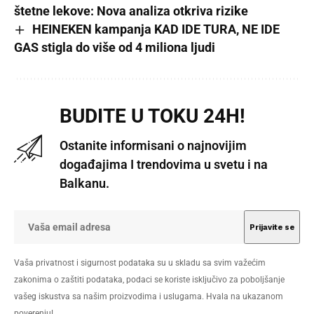
štetne lekove: Nova analiza otkriva rizike
HEINEKEN kampanja KAD IDE TURA, NE IDE
GAS stigla do više od 4 miliona ljudi
BUDITE U TOKU 24H!
Ostanite informisani o najnovijim
događajima I trendovima u svetu i na
Balkanu.
Vaša privatnost i sigurnost podataka su u skladu sa svim važećim
zakonima o zaštiti podataka, podaci se koriste isključivo za poboljšanje
vašeg iskustva sa našim proizvodima i uslugama. Hvala na ukazanom
poverenju!