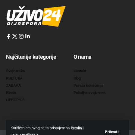
Najčitanije kategorije
O nama
Švajcarska
Kontakt
KULTURA
Blog
ZABAVA
Pravila korišćenja
Biznis
Pošaljite svoju vest
LIFESTYLE
Korišćenjem ovog sajta pristajete na
Pravila i
Prihvati