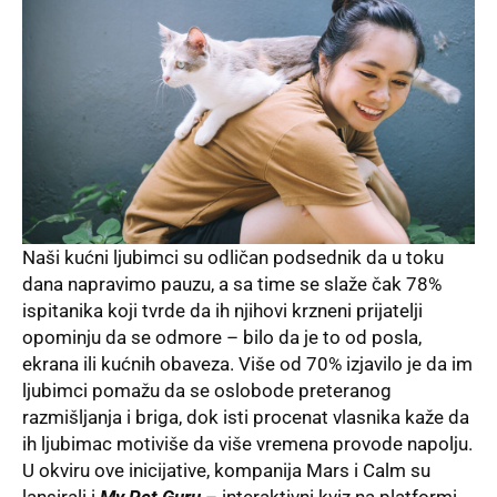
Naši kućni ljubimci su odličan podsednik da u toku
dana napravimo pauzu, a sa time se slaže čak 78%
ispitanika koji tvrde da ih njihovi krzneni prijatelji
opominju da se odmore – bilo da je to od posla,
ekrana ili kućnih obaveza. Više od 70% izjavilo je da im
ljubimci pomažu da se oslobode preteranog
razmišljanja i briga, dok isti procenat vlasnika kaže da
ih ljubimac motiviše da više vremena provode napolju.
U okviru ove inicijative, kompanija Mars i Calm su