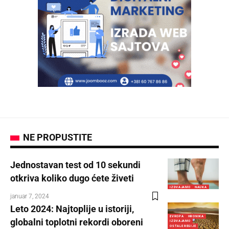
NE PROPUSTITE
Jednostavan test od 10 sekundi
otkriva koliko dugo ćete živeti
IZDVAJAMO
NAUKA
januar 7, 2024
Leto 2024: Najtoplije u istoriji,
EVROPA
HRONIKA
globalni toplotni rekordi oboreni
IZDVAJAMO
OSTALE REGIJE