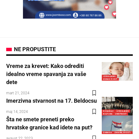
NE PROPUSTITE
Vreme za krevet: Kako odrediti
idealno vreme spavanja za vaše
IZDVAJAMO
ZDRAV ŽIVOT
dete
mart 21, 2024
Imerzivna stvarnost na 17. Beldocsu
maj 14, 2024
DOGAĐAJI
IZDVAJAMO
KULTURA
UMETNOST
Šta ne smete preneti preko
hrvatske granice kad idete na put?
ZABAVA
ZANIMLJIVOSTI
avgust 22, 2023