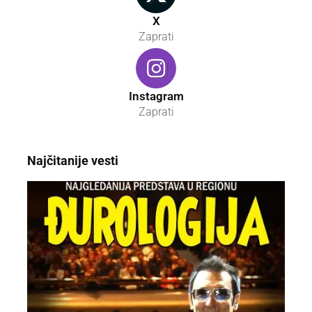
X
Zaprati
Instagram
Zaprati
Najčitanije vesti