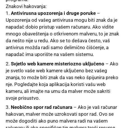
Znakovi hakovanja:
Antivirusna upozorenja i druge poruke
–
Upozorenja od vašeg antivirusa mogu biti znak da je
napadač dobio pristup vašem računaru. Ako vidite
mnogo obaveštenja o otkrivenom malveru, to je znak
da nešto nije u redu. Ako se to dešava često, vaš
antivirus možda radi samo delimično čišćenje, a
napadač ima uporište na vašem sistemu.
Svjetlo web kamere misteriozno uključeno
– Ako
je svetlo vaše web kamere uključeno bez vašeg
znanja, to može biti znak da vas neko špijunira preko
nje. Pogledajte koja aplikacija koristi vašu web
kameru, ali imajte na umu da malver može sakriti
svoje prisustvo.
Neobično spor rad računara
– Ako je vaš računar
hakovan, malver može uzrokovati spor rad. Ovo se
može dogoditi ako puno malvera radi na vašem
računaru ili ako specifičan tip malvera troši resurse