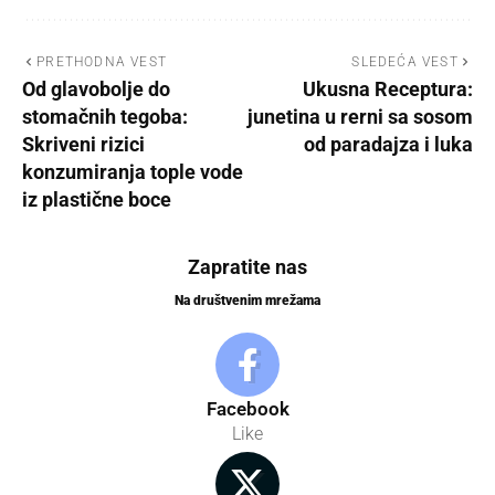
PRETHODNA VEST
SLEDEĆA VEST
Od glavobolje do
Ukusna Receptura:
stomačnih tegoba:
junetina u rerni sa sosom
Skriveni rizici
od paradajza i luka
konzumiranja tople vode
iz plastične boce
Zapratite nas
Na društvenim mrežama
Facebook
Like