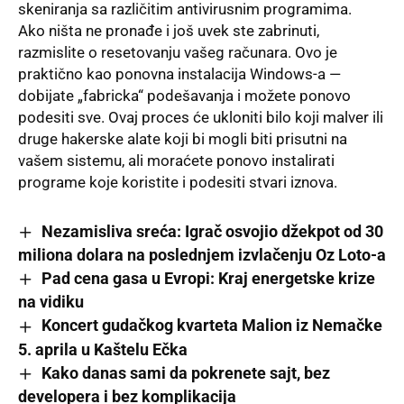
skeniranja sa različitim antivirusnim programima.
Ako ništa ne pronađe i još uvek ste zabrinuti,
razmislite o resetovanju vašeg računara. Ovo je
praktično kao ponovna instalacija Windows-a —
dobijate „fabricka“ podešavanja i možete ponovo
podesiti sve. Ovaj proces će ukloniti bilo koji malver ili
druge hakerske alate koji bi mogli biti prisutni na
vašem sistemu, ali moraćete ponovo instalirati
programe koje koristite i podesiti stvari iznova.
Nezamisliva sreća: Igrač osvojio džekpot od 30
miliona dolara na poslednjem izvlačenju Oz Loto-a
Pad cena gasa u Evropi: Kraj energetske krize
na vidiku
Koncert gudačkog kvarteta Malion iz Nemačke
5. aprila u Kaštelu Ečka
Kako danas sami da pokrenete sajt, bez
developera i bez komplikacija