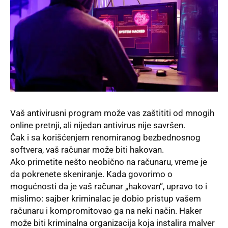
Vaš antivirusni program može vas zaštititi od mnogih
online pretnji, ali nijedan antivirus nije savršen.
Čak i sa korišćenjem renomiranog bezbednosnog
softvera, vaš računar može biti hakovan.
Ako primetite nešto neobično na računaru, vreme je
da pokrenete skeniranje. Kada govorimo o
mogućnosti da je vaš računar „hakovan“, upravo to i
mislimo: sajber kriminalac je dobio pristup vašem
računaru i kompromitovao ga na neki način. Haker
može biti kriminalna organizacija koja instalira malver