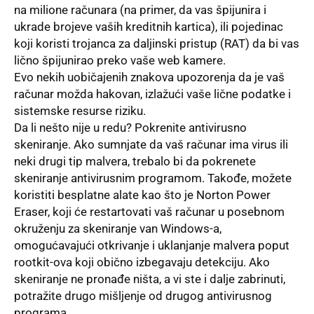
na milione računara (na primer, da vas špijunira i
ukrade brojeve vaših kreditnih kartica), ili pojedinac
koji koristi trojanca za daljinski pristup (RAT) da bi vas
lično špijunirao preko vaše web kamere.
Evo nekih uobičajenih znakova upozorenja da je vaš
računar možda hakovan, izlažući vaše lične podatke i
sistemske resurse riziku.
Da li nešto nije u redu? Pokrenite antivirusno
skeniranje. Ako sumnjate da vaš računar ima virus ili
neki drugi tip malvera, trebalo bi da pokrenete
skeniranje antivirusnim programom. Takođe, možete
koristiti besplatne alate kao što je
Norton Power
Eraser
, koji će restartovati vaš računar u posebnom
okruženju za skeniranje van
Windows
-a,
omogućavajući otkrivanje i uklanjanje malvera poput
rootkit-ova koji obično izbegavaju detekciju. Ako
skeniranje ne pronađe ništa, a vi ste i dalje zabrinuti,
potražite drugo mišljenje od drugog antivirusnog
programa.