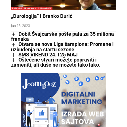
DOGAĐAJI
IZDVAJAMO
ŠVAJCARSKA
„Đurologija“ i Branko Đurić
jun 13, 2023
Dobit Švajcarske pošte pala za 35 miliona
franaka
Otvara se nova Liga šampiona: Promene i
uzbuđenja na startu sezone
SMS VIKEND 24. I 25 MAJ
Oštećene stvari možete popraviti i
zameniti, ali duše ne možete tako lako.