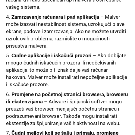
vašeg sistema.
Zamrzavanje računara i pad aplikacija
– Malver
može izazvati nestabilnost sistema, uzrokujući plave
ekrane, padove i zamrzavanja. Ako ne možete utvrditi
uzrok ovih problema, razmislite o mogućnosti
prisustva malvera.
Čudne aplikacije i iskačući prozori
– Ako dobijate
mnogo čudnih iskačućih prozora ili neočekivanih
aplikacija, to može biti znak da je vaš računar
hakovan. Malver može instalirati nepoželjne aplikacije
i iskačuće prozore.
Promjene na početnoj stranici browsera, browseru
ili ekstenzijama
– Adware i špijunski softver mogu
preuzeti vaš browser, menjajući početnu stranicu i
podrazumevani browser. Takođe mogu instalirati
ekstenzije za špijuniranje vaših aktivnosti na webu.
Čudni mejlovi koji se šalju i primaju, promjene