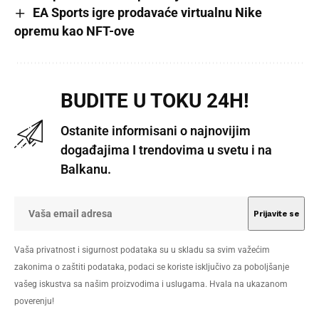
EA Sports igre prodavaće virtualnu Nike
opremu kao NFT-ove
BUDITE U TOKU 24H!
Ostanite informisani o najnovijim
događajima I trendovima u svetu i na
Balkanu.
Vaša privatnost i sigurnost podataka su u skladu sa svim važećim
zakonima o zaštiti podataka, podaci se koriste isključivo za poboljšanje
vašeg iskustva sa našim proizvodima i uslugama. Hvala na ukazanom
poverenju!