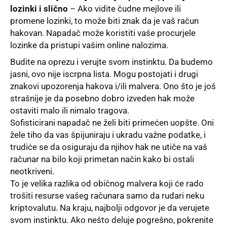
lozinki i slično
– Ako vidite čudne mejlove ili
promene lozinki, to može biti znak da je vaš račun
hakovan. Napadač može koristiti vaše procurjele
lozinke da pristupi vašim online nalozima.
Budite na oprezu i verujte svom instinktu. Da budemo
jasni, ovo nije iscrpna lista. Mogu postojati i drugi
znakovi upozorenja hakova i/ili malvera. Ono što je još
strašnije je da posebno dobro izveden hak može
ostaviti malo ili nimalo tragova.
Sofisticirani napadač ne želi biti primećen uopšte. Oni
žele tiho da vas špijuniraju i ukradu važne podatke, i
trudiće se da osiguraju da njihov hak ne utiče na vaš
računar na bilo koji primetan način kako bi ostali
neotkriveni.
To je velika razlika od običnog malvera koji će rado
trošiti resurse vašeg računara samo da rudari neku
kriptovalutu. Na kraju, najbolji odgovor je da verujete
svom instinktu. Ako nešto deluje pogrešno, pokrenite