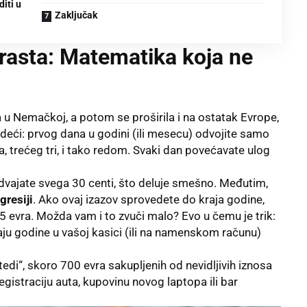
diti u
Zaključak
 rasta: Matematika koja ne
a u Nemačkoj, a potom se proširila i na ostatak Evrope,
ledeći: prvog dana u godini (ili mesecu) odvojite samo
, trećeg tri, i tako redom. Svaki dan povećavate ulog
dvajate svega 30 centi, što deluje smešno. Međutim,
gresiji
. Ako ovaj izazov sprovedete do kraja godine,
5 evra. Možda vam i to zvuči malo? Evo u čemu je trik:
aju godine u vašoj kasici (ili na namenskom računu)
di“, skoro 700 evra sakupljenih od nevidljivih iznosa
registraciju auta, kupovinu novog laptopa ili bar