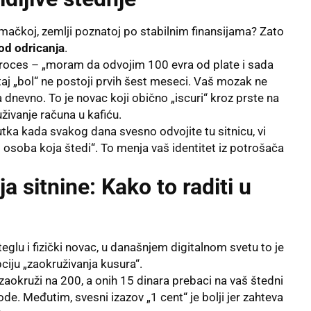
mačkoj, zemlji poznatoj po stabilnim finansijama? Zato
od odricanja
.
 proces – „moram da odvojim 100 evra od plate i sada
j „bol“ ne postoji prvih šest meseci. Vaš mozak ne
a dnevno. To je novac koji obično „iscuri“ kroz prste na
živanje računa u kafiću.
utka kada svakog dana svesno odvojite tu sitnicu, vi
 osoba koja štedi“. To menja vaš identitet iz potrošača
a sitnine: Kako to raditi u
glu i fizički novac, u današnjem digitalnom svetu to je
ciju „zaokruživanja kusura“.
 zaokruži na 200, a onih 15 dinara prebaci na vaš štedni
de. Međutim, svesni izazov „1 cent“ je bolji jer zahteva