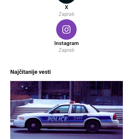
X
Zaprati
Instagram
Zaprati
Najčitanije vesti