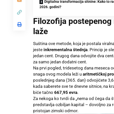
Digitalna transformacija sitnine: Kako to ra
2026. godini?
Filozofija postepenog
laže
Suština ove metode, koja je postala viraln
jeste
inkrementalna štednja
. Princip je s
jedan cent. Drugog dana odvojite dva centa
za samo jedan dodatni cent.
Na prvi pogled, tridesetog dana meseca o
snaga ovog modela leži u
aritmetičkoj pro
poslednjeg dana (365. dan) odvojićete 3,6
kada saberete sve te dnevne sitnice, na kr
biće tačno
667,95 evra
.
Za nekoga ko tvrdi da „nema od čega da šte
predstavlja ozbiljan kapital – dovoljno za 
pristojan zimski odmor.