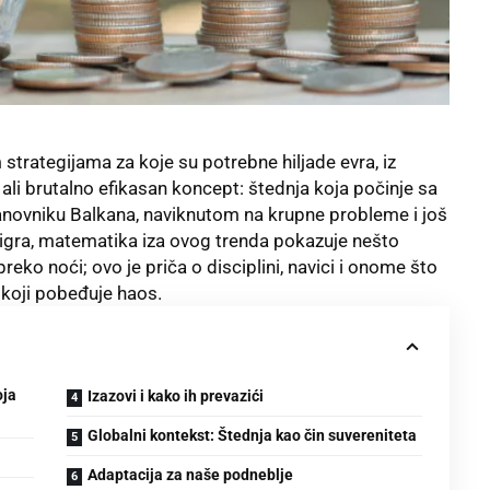
trategijama za koje su potrebne hiljade evra, iz
li brutalno efikasan koncept: štednja koja počinje sa
ovniku Balkana, naviknutom na krupne probleme i još
a igra, matematika iza ovog trenda pokazuje nešto
eko noći; ovo je priča o disciplini, navici i onome što
 koji pobeđuje haos.
oja
Izazovi i kako ih prevazići
Globalni kontekst: Štednja kao čin suvereniteta
Adaptacija za naše podneblje