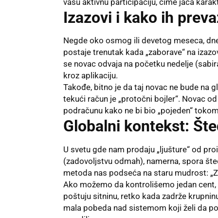
vašu aktivnu participaciju, čime jača karakt
Izazovi i kako ih preva
Negde oko osmog ili devetog meseca, dnev
postaje trenutak kada „zaborave“ na izazo
se novac odvaja na početku nedelje (sabir
kroz aplikaciju.
Takođe, bitno je da taj novac ne bude na 
tekući račun je „protočni bojler“. Novac o
podračunu kako ne bi bio „pojeden“ toko
Globalni kontekst: Šte
U svetu gde nam prodaju „ljušture“ od proiz
(zadovoljstvu odmah), namerna, spora šted
metoda nas podseća na staru mudrost: „Z
Ako možemo da kontrolišemo jedan cent, m
poštuju sitninu, retko kada zadrže krupninu
mala pobeda nad sistemom koji želi da potr