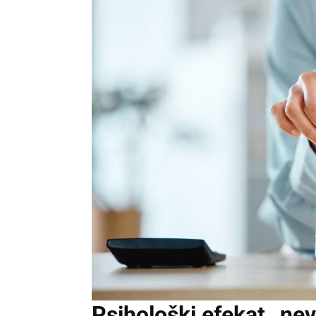
Psihološki efekat „nev