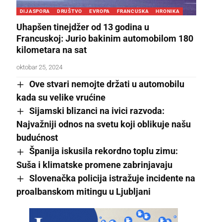
DIJASPORA
DRUŠTVO
EVROPA
FRANCUSKA
HRONIKA
Uhapšen tinejdžer od 13 godina u
Francuskoj: Jurio bakinim automobilom 180
kilometara na sat
oktobar 25, 2024
Ove stvari nemojte držati u automobilu
kada su velike vrućine
Sijamski blizanci na ivici razvoda:
Najvažniji odnos na svetu koji oblikuje našu
budućnost
Španija iskusila rekordno toplu zimu:
Suša i klimatske promene zabrinjavaju
Slovenačka policija istražuje incidente na
proalbanskom mitingu u Ljubljani