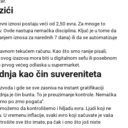
er.
zići
ni iznosi postaju veći od 2,50 evra. Za mnoge to
v. Ovde nastupa nemačka disciplina. Ključ je u tome da
anjem iznosa za narednih 7 dana) ili da se automatizuje
glavnom tekućem računu. Kao što smo ranije pisali,
d ovog izazova mora biti u digitalnom sefu ili posebnom
m prvog većeg odlaska u supermarket.
dnja kao čin suvereniteta
voda i gde se sve zasniva na instant gratifikaciji
nja je čin bunta. To je preuzimanje kontrole. Nemačka
rno po zrno pogača“.
ožemo da kontrolišemo i hiljadu evra. Ljudi koji ne
. U vremenu inflacije, svaki evro koji sačuvate je vaša
ošite sve što imate, pa čak i ono što još niste