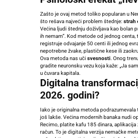
Zašto je ovaj metod toliko popularan u Ne
što rešava najveći problem štednje:
strah 
Većina ljudi štednju doživljava kao bolan
ih nemam“. Kod metode od jednog centa, ta
registruje odvajanje 50 centi ili jednog evr
nepotrebne žvake, plastične kese ili zaokru
Ova metoda nas uči
svesnosti
. Onog tren
gradite neuronsku vezu koja kaže: „Ja sam
u čuvara kapitala.
Digitalna transformacij
2026. godini?
Iako je originalna metoda podrazumevala te
još lakše. Većina modernih banaka nudi op
Recimo, platite kafu 185 dinara, aplikacija
račun. To je digitalna verzija nemačke meto