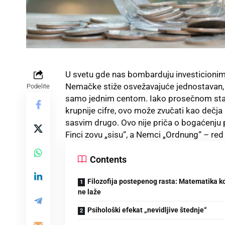
U svetu gde nas bombarduju investicionim s
Nemačke stiže osvežavajuće jednostavan, a
Podelite
samo jednim centom. Iako prosečnom stan
krupnije cifre, ovo može zvučati kao dečj
sasvim drugo. Ovo nije priča o bogaćenju pr
Finci zovu „sisu“, a Nemci „Ordnung“ – red
Contents
Filozofija postepenog rasta: Matematika k
ne laže
Psihološki efekat „nevidljive štednje“