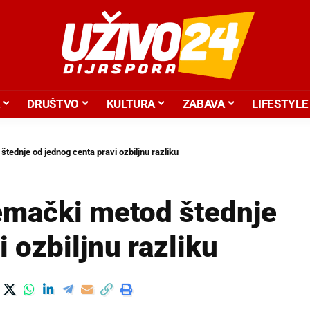
DRUŠTVO
KULTURA
ZABAVA
LIFESTYLE
tednje od jednog centa pravi ozbiljnu razliku
emački metod štednje
 ozbiljnu razliku