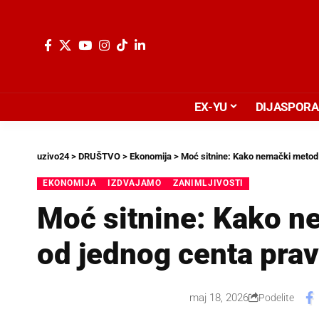
EX-YU
DIJASPORA
uzivo24
>
DRUŠTVO
>
Ekonomija
>
Moć sitnine: Kako nemački metod š
EKONOMIJA
IZDVAJAMO
ZANIMLJIVOSTI
Moć sitnine: Kako n
od jednog centa pravi
maj 18, 2026
Podelite