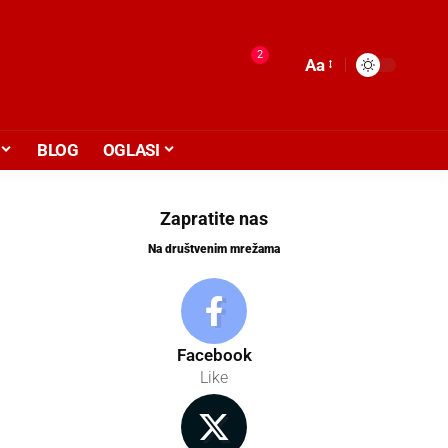
2
Aa
BLOG
OGLASI
Zapratite nas
Na društvenim mrežama
Facebook
Like