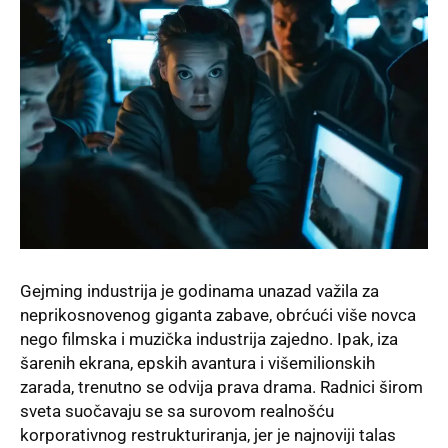
Gejming industrija je godinama unazad važila za
neprikosnovenog giganta zabave, obrćući više novca
nego filmska i muzička industrija zajedno. Ipak, iza
šarenih ekrana, epskih avantura i višemilionskih
zarada, trenutno se odvija prava drama. Radnici širom
sveta suočavaju se sa surovom realnošću
korporativnog restrukturiranja, jer je najnoviji talas