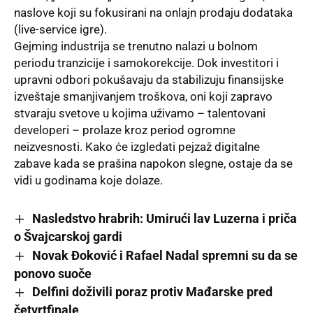
naslove koji su fokusirani na onlajn prodaju dodataka
(live-service igre).
Gejming industrija se trenutno nalazi u bolnom
periodu tranzicije i samokorekcije. Dok investitori i
upravni odbori pokušavaju da stabilizuju finansijske
izveštaje smanjivanjem troškova, oni koji zapravo
stvaraju svetove u kojima uživamo – talentovani
developeri – prolaze kroz period ogromne
neizvesnosti. Kako će izgledati pejzaž digitalne
zabave kada se prašina napokon slegne, ostaje da se
vidi u godinama koje dolaze.
Nasledstvo hrabrih: Umirući lav Luzerna i priča
o Švajcarskoj gardi
Novak Đoković i Rafael Nadal spremni su da se
ponovo suoče
Delfini doživili poraz protiv Mađarske pred
četvrtfinale