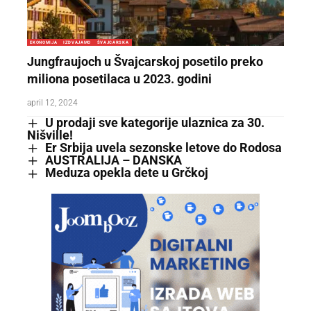
EKONOMIJA
IZDVAJAMO
ŠVAJCARSKA
Jungfraujoch u Švajcarskoj posetilo preko
miliona posetilaca u 2023. godini
april 12, 2024
U prodaji sve kategorije ulaznica za 30.
Nišville!
Er Srbija uvela sezonske letove do Rodosa
AUSTRALIJA – DANSKA
Meduza opekla dete u Grčkoj