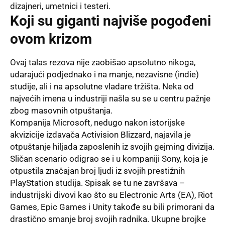
dizajneri, umetnici i testeri.
Koji su giganti najviše pogođeni
ovom krizom
Ovaj talas rezova nije zaobišao apsolutno nikoga,
udarajući podjednako i na manje, nezavisne (indie)
studije, ali i na apsolutne vladare tržišta. Neka od
najvećih imena u industriji našla su se u centru pažnje
zbog masovnih otpuštanja.
Kompanija Microsoft, nedugo nakon istorijske
akvizicije izdavača Activision Blizzard, najavila je
otpuštanje hiljada zaposlenih iz svojih gejming divizija.
Sličan scenario odigrao se i u kompaniji Sony, koja je
otpustila značajan broj ljudi iz svojih prestižnih
PlayStation studija. Spisak se tu ne završava –
industrijski divovi kao što su Electronic Arts (EA), Riot
Games, Epic Games i Unity takođe su bili primorani da
drastično smanje broj svojih radnika. Ukupne brojke