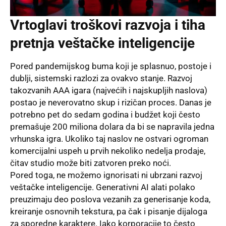
Vrtoglavi troškovi razvoja i tiha
pretnja veštačke inteligencije
Pored pandemijskog buma koji je splasnuo, postoje i
dublji, sistemski razlozi za ovakvo stanje. Razvoj
takozvanih AAA igara (najvećih i najskupljih naslova)
postao je neverovatno skup i rizičan proces. Danas je
potrebno pet do sedam godina i budžet koji često
premašuje 200 miliona dolara da bi se napravila jedna
vrhunska igra. Ukoliko taj naslov ne ostvari ogroman
komercijalni uspeh u prvih nekoliko nedelja prodaje,
čitav studio može biti zatvoren preko noći.
Pored toga, ne možemo ignorisati ni ubrzani razvoj
veštačke inteligencije. Generativni AI alati polako
preuzimaju deo poslova vezanih za generisanje koda,
kreiranje osnovnih tekstura, pa čak i pisanje dijaloga
za sporedne karaktere. Iako korporacije to često