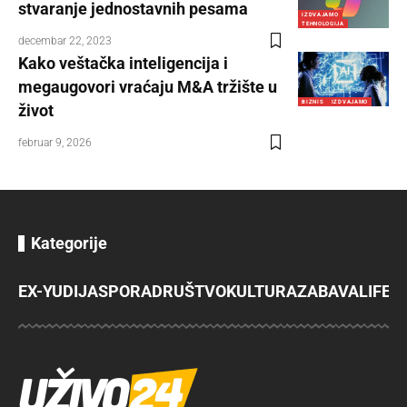
stvaranje jednostavnih pesama
IZDVAJAMO
TEHNOLOGIJA
decembar 22, 2023
Kako veštačka inteligencija i
megaugovori vraćaju M&A tržište u
BIZNIS
IZDVAJAMO
život
februar 9, 2026
Kategorije
EX-YU
DIJASPORA
DRUŠTVO
KULTURA
ZABAVA
LIFES