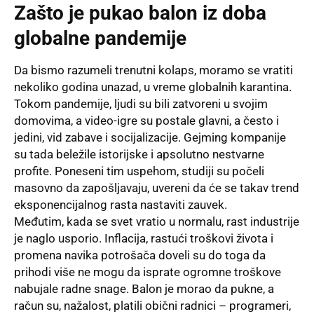
Zašto je pukao balon iz doba
globalne pandemije
Da bismo razumeli trenutni kolaps, moramo se vratiti
nekoliko godina unazad, u vreme globalnih karantina.
Tokom pandemije, ljudi su bili zatvoreni u svojim
domovima, a video-igre su postale glavni, a često i
jedini, vid zabave i socijalizacije. Gejming kompanije
su tada beležile istorijske i apsolutno nestvarne
profite. Poneseni tim uspehom, studiji su počeli
masovno da zapošljavaju, uvereni da će se takav trend
eksponencijalnog rasta nastaviti zauvek.
Međutim, kada se svet vratio u normalu, rast industrije
je naglo usporio. Inflacija, rastući troškovi života i
promena navika potrošača doveli su do toga da
prihodi više ne mogu da isprate ogromne troškove
nabujale radne snage. Balon je morao da pukne, a
račun su, nažalost, platili obični radnici – programeri,