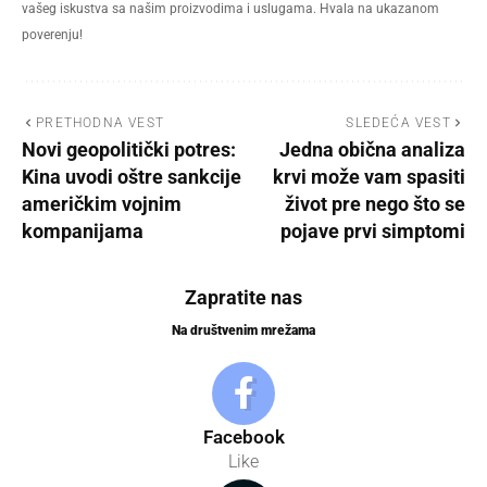
vašeg iskustva sa našim proizvodima i uslugama. Hvala na ukazanom
poverenju!
PRETHODNA VEST
SLEDEĆA VEST
Novi geopolitički potres:
Jedna obična analiza
Kina uvodi oštre sankcije
krvi može vam spasiti
američkim vojnim
život pre nego što se
kompanijama
pojave prvi simptomi
Zapratite nas
Na društvenim mrežama
Facebook
Like