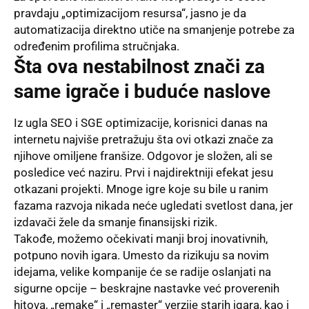
pravdaju „optimizacijom resursa“, jasno je da
automatizacija direktno utiče na smanjenje potrebe za
određenim profilima stručnjaka.
Šta ova nestabilnost znači za
same igrače i buduće naslove
Iz ugla SEO i SGE optimizacije, korisnici danas na
internetu najviše pretražuju šta ovi otkazi znače za
njihove omiljene franšize. Odgovor je složen, ali se
posledice već naziru. Prvi i najdirektniji efekat jesu
otkazani projekti. Mnoge igre koje su bile u ranim
fazama razvoja nikada neće ugledati svetlost dana, jer
izdavači žele da smanje finansijski rizik.
Takođe, možemo očekivati manji broj inovativnih,
potpuno novih igara. Umesto da rizikuju sa novim
idejama, velike kompanije će se radije oslanjati na
sigurne opcije – beskrajne nastavke već proverenih
hitova, „remake“ i „remaster“ verzije starih igara, kao i