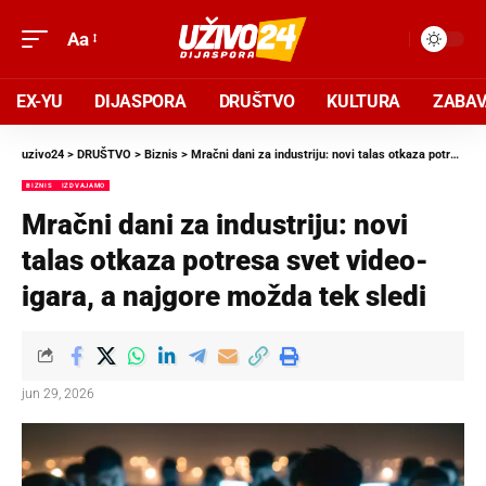
Aa
EX-YU
DIJASPORA
DRUŠTVO
KULTURA
ZABA
uzivo24
>
DRUŠTVO
>
Biznis
>
Mračni dani za industriju: novi talas otkaza potresa svet video-igara, a najgore možda tek sledi
BIZNIS
IZDVAJAMO
Mračni dani za industriju: novi
talas otkaza potresa svet video-
igara, a najgore možda tek sledi
jun 29, 2026