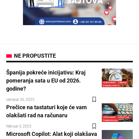
NE PROPUSTITE
Španija pokreće inicijativu: Kraj
pomeranja sata u EU od 2026.
IZDVAJAMO
ZABAVA
ZANIMLJIVOSTI
godine?
oktobar 26, 2025
Prečice na tastaturi koje će vam
olakšati rad na računaru
IZDVAJAMO
LIFESTYLE
TEHNOLOGIJA
februar 3, 2023
Microsoft Copilot: Alat koji olakšava