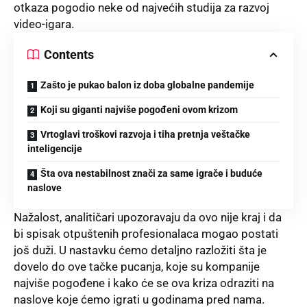
otkaza pogodio neke od najvećih studija za razvoj
video-igara.
Contents
Zašto je pukao balon iz doba globalne pandemije
Koji su giganti najviše pogođeni ovom krizom
Vrtoglavi troškovi razvoja i tiha pretnja veštačke
inteligencije
Šta ova nestabilnost znači za same igrače i buduće
naslove
Nažalost, analitičari upozoravaju da ovo nije kraj i da
bi spisak otpuštenih profesionalaca mogao postati
još duži. U nastavku ćemo detaljno razložiti šta je
dovelo do ove tačke pucanja, koje su kompanije
najviše pogođene i kako će se ova kriza odraziti na
naslove koje ćemo igrati u godinama pred nama.