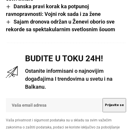
Danska pravi korak ka potpunoj
ravnopravnosti: Vojni rok sada i za žene
Sajam dronova održan u Ženevi oborio sve
rekorde sa spektakularnim svetlosnim šouom
BUDITE U TOKU 24H!
Ostanite informisani o najnovijim
događajima I trendovima u svetu i na
Balkanu.
Vaša privatnost i sigurnost podataka su u skladu sa svim važećim
zakonima o zaštiti podataka, podaci se koriste isključivo za poboljšanje