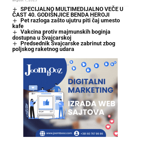
SPECIJALNO MULTIMEDIJALNO VEČE U
ČAST 40. GODIŠNJICE BENDA HEROJI
Pet razloga zašto ujutru piti čaj umesto
kafe
Vakcina protiv majmunskih boginja
dostupna u Švajcarskoj
Predsednik Švajcarske zabrinut zbog
poljskog raketnog udara