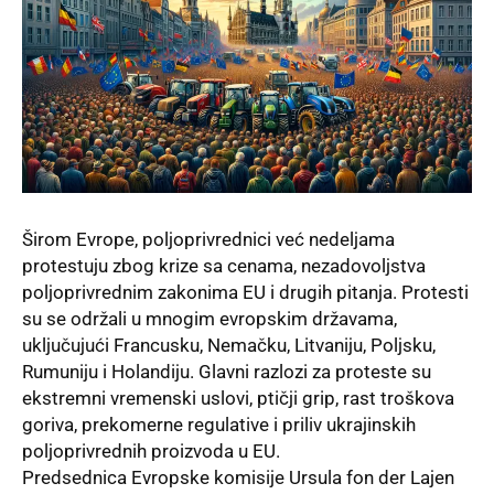
Širom Evrope, poljoprivrednici već nedeljama
protestuju zbog krize sa cenama, nezadovoljstva
poljoprivrednim zakonima EU i drugih pitanja. Protesti
su se održali u mnogim evropskim državama,
uključujući Francusku, Nemačku, Litvaniju, Poljsku,
Rumuniju i Holandiju. Glavni razlozi za proteste su
ekstremni vremenski uslovi, ptičji grip, rast troškova
goriva, prekomerne regulative i priliv ukrajinskih
poljoprivrednih proizvoda u EU.
Predsednica Evropske komisije Ursula fon der Lajen