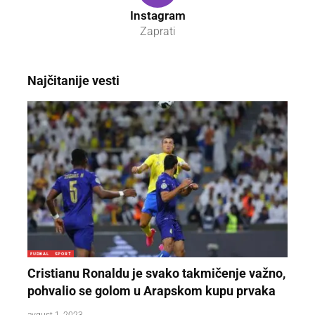
Instagram
Zaprati
Najčitanije vesti
FUDBAL
SPORT
Cristianu Ronaldu je svako takmičenje važno,
pohvalio se golom u Arapskom kupu prvaka
avgust 1, 2023