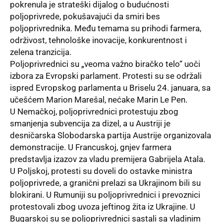
pokrenula je strateški dijalog o budućnosti
poljoprivrede, pokušavajući da smiri bes
poljoprivrednika. Među temama su prihodi farmera,
održivost, tehnološke inovacije, konkurentnost i
zelena tranzicija.
Poljoprivrednici su „veoma važno biračko telo“ uoči
izbora za Evropski parlament. Protesti su se održali
ispred Evropskog parlamenta u Briselu 24. januara, sa
učešćem Marion Marešal, nećake Marin Le Pen.
U Nemačkoj, poljoprivrednici protestuju zbog
smanjenja subvencija za dizel, a u Austriji je
desničarska Slobodarska partija Austrije organizovala
demonstracije. U Francuskoj, gnjev farmera
predstavlja izazov za vladu premijera Gabrijela Atala.
U Poljskoj, protesti su doveli do ostavke ministra
poljoprivrede, a granični prelazi sa Ukrajinom bili su
blokirani. U Rumuniji su poljoprivrednici i prevoznici
protestovali zbog uvoza jeftinog žita iz Ukrajine. U
Bugarskoj su se poljoprivrednici sastali sa vladinim