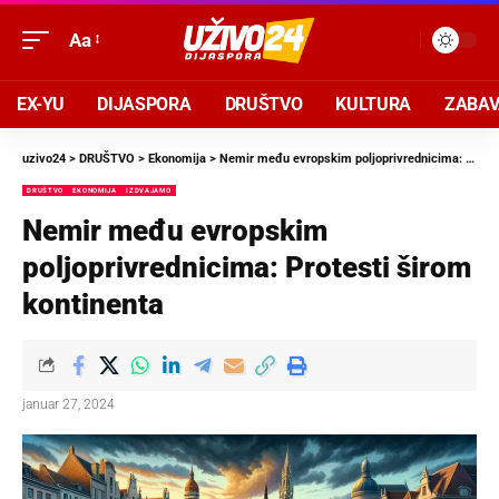
Aa
EX-YU
DIJASPORA
DRUŠTVO
KULTURA
ZABA
uzivo24
>
DRUŠTVO
>
Ekonomija
>
Nemir među evropskim poljoprivrednicima: Protesti širom kontinenta
DRUŠTVO
EKONOMIJA
IZDVAJAMO
Nemir među evropskim
poljoprivrednicima: Protesti širom
kontinenta
januar 27, 2024