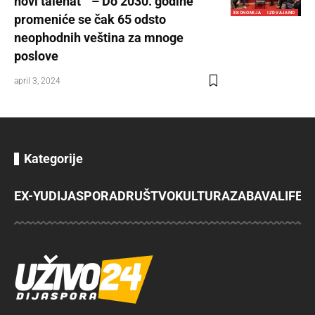
novi talenat” – Do 2030. godine
EKONOMIJA
IZDVAJAMO
promeniće se čak 65 odsto
neophodnih veština za mnoge
poslove
april 3, 2024
Kategorije
EX-YU
DIJASPORA
DRUŠTVO
KULTURA
ZABAVA
LIFES