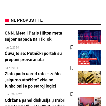
NE PROPUSTITE
CNN, Meta i Paris Hilton meta
sajber napada na TikTok
IZDVAJAMO
POZNATI
ZABAVA
ZANIMLJIVOSTI
jun 5, 2024
Čuvajte se: Putnički portali su
prepuni prevaranata
DIJASPORA
EVROPA
IZDVAJAMO
ŠVAJCARSKA
jul 5, 2024
Zlato pada usred rata – zašto
„sigurno utočište“ više ne
EKONOMIJA
IZDVAJAMO
funkcioniše po staroj logici
mart 26, 2026
Održana panel diskusija „Hrabri