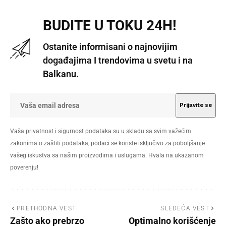
BUDITE U TOKU 24H!
Ostanite informisani o najnovijim
događajima I trendovima u svetu i na
Balkanu.
Vaša privatnost i sigurnost podataka su u skladu sa svim važećim
zakonima o zaštiti podataka, podaci se koriste isključivo za poboljšanje
vašeg iskustva sa našim proizvodima i uslugama. Hvala na ukazanom
poverenju!
PRETHODNA VEST
SLEDEĆA VEST
Zašto ako prebrzo
Optimalno korišćenje