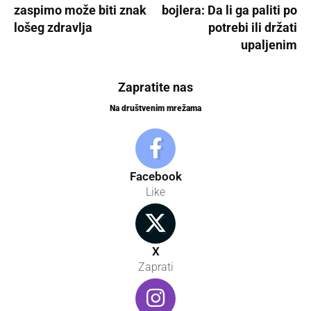
zaspimo može biti znak
bojlera: Da li ga paliti po
lošeg zdravlja
potrebi ili držati
upaljenim
Zapratite nas
Na društvenim mrežama
Facebook
Like
X
Zaprati