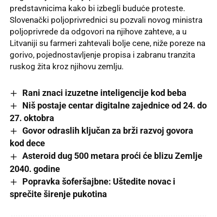
predstavnicima kako bi izbegli buduće proteste.
Slovenački poljoprivrednici su pozvali novog ministra
poljoprivrede da odgovori na njihove zahteve, a u
Litvaniji su farmeri zahtevali bolje cene, niže poreze na
gorivo, pojednostavljenje propisa i zabranu tranzita
ruskog žita kroz njihovu zemlju.
Rani znaci izuzetne inteligencije kod beba
Niš postaje centar digitalne zajednice od 24. do
27. oktobra
Govor odraslih ključan za brži razvoj govora
kod dece
Asteroid dug 500 metara proći će blizu Zemlje
2040. godine
Popravka šoferšajbne: Uštedite novac i
sprečite širenje pukotina