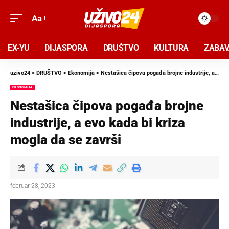
Aa
EX-YU
DIJASPORA
DRUŠTVO
KULTURA
ZABA
uzivo24
>
DRUŠTVO
>
Ekonomija
>
Nestašica čipova pogađa brojne industrije, a evo kada bi kriza mogla da se završi
EKONOMIJA
Nestašica čipova pogađa brojne
industrije, a evo kada bi kriza
mogla da se završi
februar 28, 2023