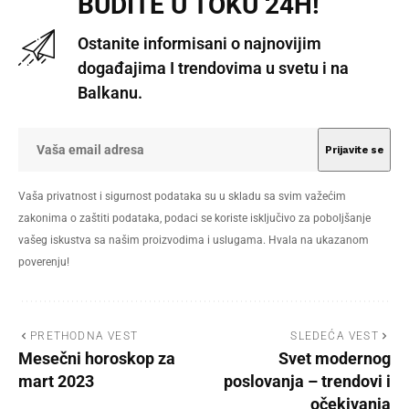
BUDITE U TOKU 24H!
Ostanite informisani o najnovijim
događajima I trendovima u svetu i na
Balkanu.
Vaša privatnost i sigurnost podataka su u skladu sa svim važećim
zakonima o zaštiti podataka, podaci se koriste isključivo za poboljšanje
vašeg iskustva sa našim proizvodima i uslugama. Hvala na ukazanom
poverenju!
PRETHODNA VEST
SLEDEĆA VEST
Mesečni horoskop za
Svet modernog
mart 2023
poslovanja – trendovi i
očekivanja