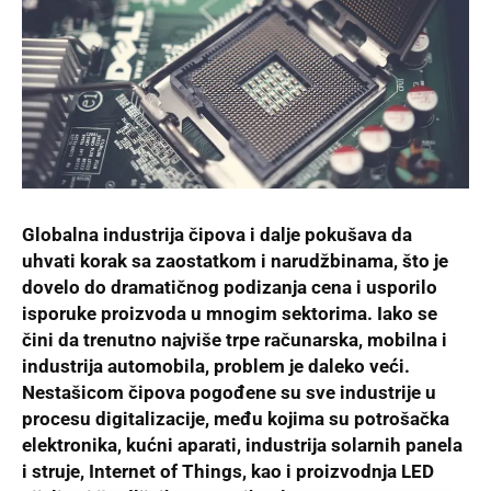
Globalna industrija čipova i dalje pokušava da
uhvati korak sa zaostatkom i narudžbinama, što je
dovelo do dramatičnog podizanja cena i usporilo
isporuke proizvoda u mnogim sektorima. Iako se
čini da trenutno najviše trpe računarska, mobilna i
industrija automobila, problem je daleko veći.
Nestašicom čipova pogođene su sve industrije u
procesu digitalizacije, među kojima su potrošačka
elektronika, kućni aparati, industrija solarnih panela
i struje, Internet of Things, kao i proizvodnja LED