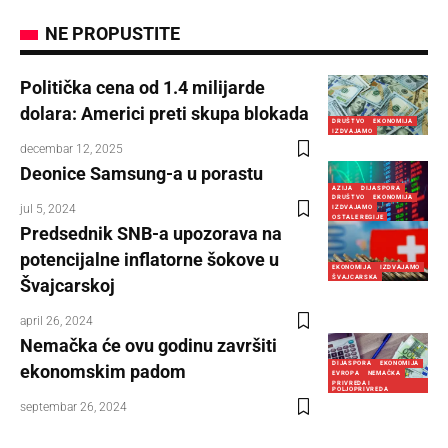
NE PROPUSTITE
Politička cena od 1.4 milijarde
dolara: Americi preti skupa blokada
DRUŠTVO
EKONOMIJA
IZDVAJAMO
decembar 12, 2025
Deonice Samsung-a u porastu
AZIJA
DIJASPORA
DRUŠTVO
EKONOMIJA
jul 5, 2024
IZDVAJAMO
OSTALE REGIJE
Predsednik SNB-a upozorava na
potencijalne inflatorne šokove u
EKONOMIJA
IZDVAJAMO
ŠVAJCARSKA
Švajcarskoj
april 26, 2024
Nemačka će ovu godinu završiti
DIJASPORA
EKONOMIJA
ekonomskim padom
EVROPA
NEMAČKA
PRIVREDA I
POLJOPRIVREDA
septembar 26, 2024