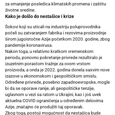
za smanjenje posledica klimatskih promena i zaštitu
životne sredine.
Kako je došlo do nestašice i krize
Šokovi koji su uticali na industriju poluprovodnika
počeli su zatvaranjem fabrika i rezovima proizvodnje
širom jugoistočne Azije početkom 2020. godine, zbog
pandemije koronavirusa.
Nakon toga, u relativno kratkom vremenskom
periodu, ponovno pokretanje privrede rezultiralo je
izuzetnim porastom tražnje za ovom vrstom
proizvoda, a onda je 2022. godina donela sasvim nove
izazove u ekonomskom i geopolitičkom smislu.
Određene privrede, posebno zapadnoevropske, mogle
bi da se oporave ranije, ali geopolitičke tenzije,
uglavnom u vezi sa ratom u Ukrajini, kao i još uvek
aktuelna COVID ograničenja u određenim delovima
Azije, značajno će produžiti taj oporavak.
Zbog toga, postoji mogućnost da nestašica bude