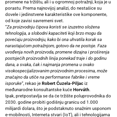
promene na tržištu, ali i u ogromnoj potražnji, koja je u
porastu. Prema najnovijoj analizi, do nestašice su
dovele i jedinstvene karakteristike ove komponente,
od koje zavisi savremeni svet.
“
Za proizvodnju čipova koristi se izuzetno složena
tehnologija, a slobodni kapaciteti koji brzo mogu da
povećaju proizvodnju, kako bi ona uhvatila korak sa
narastajućom potražnjom, gotovo da ne postoje. Faza
uvođenja novih proizvoda, promene dizajna i proširenja
postojećih proizvodnih linija ponekad traje i do godinu
dana, a svaka, čak i najmanja promena u ovako
visokospecijalizovanim proizvodnim procesima, može
značajno da utiče na performanse fabrike i vreme
isporuke
“, rekao je
Robert Ćuzela-Piljac
iz
međunarodne konsultantske kuće
Horváth
.
Ipak, pretpostavlja se da će tržište poluprovodnika do
2030. godine probiti godišnju granicu od 1.000
milijardi dolara, što je podstaknuto snažnim usponom
e-mobilnosti, Interneta stvari (IoT), ali i tehnologijama