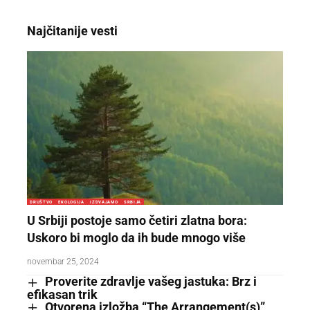
Najčitanije vesti
DRUŠTVO
EKOLOGIJA
IZDVAJAMO
SRBIJA
U Srbiji postoje samo četiri zlatna bora:
Uskoro bi moglo da ih bude mnogo više
novembar 25, 2024
Proverite zdravlje vašeg jastuka: Brz i
efikasan trik
Otvorena izložba “The Arrangement(s)”