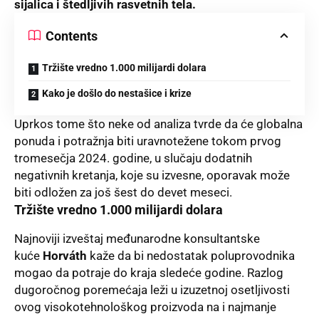
sijalica i štedljivih rasvetnih tela.
Contents
Tržište vredno 1.000 milijardi dolara
Kako je došlo do nestašice i krize
Uprkos
tome što neke od analiza tvrde da će globalna
ponuda i potražnja biti uravnotežene tokom prvog
tromesečja 2024. godine, u slučaju dodatnih
negativnih kretanja, koje su izvesne, oporavak može
biti odložen za još šest do devet meseci.
Tržište vredno 1.000 milijardi dolara
Najnoviji izveštaj
međunarodne konsultantske
kuće
Horváth
kaže da bi nedostatak poluprovodnika
mogao da potraje do kraja sledeće godine. Razlog
dugoročnog poremećaja leži u izuzetnoj osetljivosti
ovog visokotehnološkog proizvoda na i najmanje