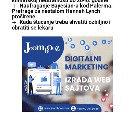
klimatskoj neutralnosti do 2040. godine
Naufraganje Bayesian-a kod Palerma:
Pretrage za nestalom Hannah Lynch
proširene
Kada štucanje treba shvatiti ozbiljno i
obratiti se lekaru