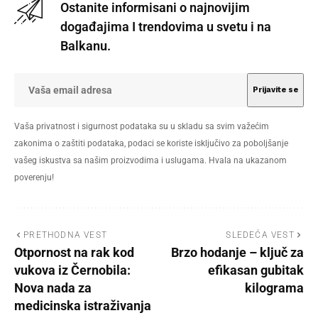
Ostanite informisani o najnovijim
događajima I trendovima u svetu i na
Balkanu.
Vaša privatnost i sigurnost podataka su u skladu sa svim važećim
zakonima o zaštiti podataka, podaci se koriste isključivo za poboljšanje
vašeg iskustva sa našim proizvodima i uslugama. Hvala na ukazanom
poverenju!
PRETHODNA VEST
SLEDEĆA VEST
Otpornost na rak kod
Brzo hodanje – ključ za
vukova iz Černobila:
efikasan gubitak
Nova nada za
kilograma
medicinska istraživanja