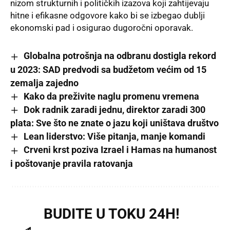
nizom strukturnih i političkih izazova koji zahtijevaju
hitne i efikasne odgovore kako bi se izbegao dublji
ekonomski pad i osigurao dugoročni oporavak.
Globalna potrošnja na odbranu dostigla rekord
u 2023: SAD predvodi sa budžetom većim od 15
zemalja zajedno
Kako da preživite naglu promenu vremena
Dok radnik zaradi jednu, direktor zaradi 300
plata: Sve što ne znate o jazu koji uništava društvo
Lean liderstvo: Više pitanja, manje komandi
Crveni krst poziva Izrael i Hamas na humanost
i poštovanje pravila ratovanja
BUDITE U TOKU 24H!