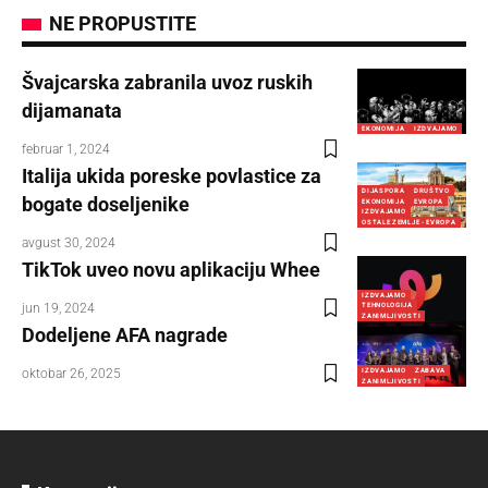
NE PROPUSTITE
Švajcarska zabranila uvoz ruskih
dijamanata
EKONOMIJA
IZDVAJAMO
februar 1, 2024
Italija ukida poreske povlastice za
DIJASPORA
DRUŠTVO
bogate doseljenike
EKONOMIJA
EVROPA
IZDVAJAMO
OSTALE ZEMLJE - EVROPA
avgust 30, 2024
TikTok uveo novu aplikaciju Whee
IZDVAJAMO
jun 19, 2024
TEHNOLOGIJA
ZANIMLJIVOSTI
Dodeljene AFA nagrade
oktobar 26, 2025
IZDVAJAMO
ZABAVA
ZANIMLJIVOSTI