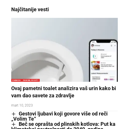
Najčitanije vesti
ZABAVA
ZANIMLJIVOSTI
Ovaj pametni toalet analizira vaš urin kako bi
vam dao savete za zdravlje
mart 10, 2023
Gestovi ljubavi koji govore više od reči
„Volim Te“
Beč se oprašta od plinskih kotlova: Put ka