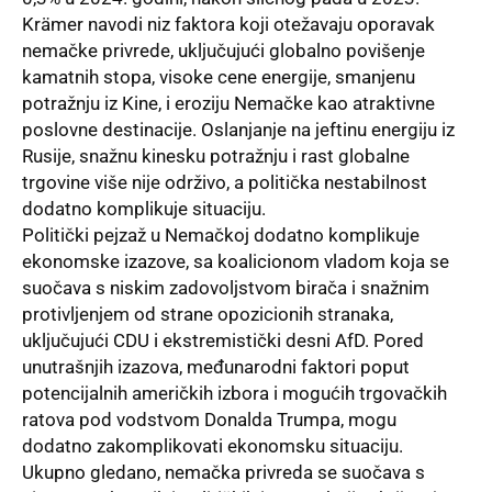
Krämer navodi niz faktora koji otežavaju oporavak
nemačke privrede, uključujući globalno povišenje
kamatnih stopa, visoke cene energije, smanjenu
potražnju iz Kine, i eroziju Nemačke kao atraktivne
poslovne destinacije. Oslanjanje na jeftinu energiju iz
Rusije, snažnu kinesku potražnju i rast globalne
trgovine više nije održivo, a politička nestabilnost
dodatno komplikuje situaciju.
Politički pejzaž u Nemačkoj dodatno komplikuje
ekonomske izazove, sa koalicionom vladom koja se
suočava s niskim zadovoljstvom birača i snažnim
protivljenjem od strane opozicionih stranaka,
uključujući CDU i ekstremistički desni AfD. Pored
unutrašnjih izazova, međunarodni faktori poput
potencijalnih američkih izbora i mogućih trgovačkih
ratova pod vodstvom Donalda Trumpa, mogu
dodatno zakomplikovati ekonomsku situaciju.
Ukupno gledano, nemačka privreda se suočava s