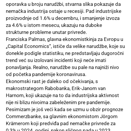
oporavka u broju narudžbi, stvarna slika pokazuje da
nemačka industrija ostaje u recesiji. Pad industrijske
proizvodnje od 1.6% u decembru, i smanjenje izvoza
za 4.6% u istom mesecu, ukazuju na duboke
strukturne probleme unutar privrede.
Franciska Palmas, glavna ekonomistkinja za Evropu u
„Capital Economics“, ističe da velike narudžbe, koje su
donekle podigle statistiku, ne predstavljaju dugoročni
trend već su izolovani incidenti koji neće imati
ponavljanja. Realno, narudžbe su pale na najniži nivo
od početka pandemije koronavirusa.
Ekonomski rast je daleko od očekivanja, s
makrostrategom Rabobanka, Erik-Janom van
Harnom, koji ukazuje na to da industrijska aktivnost
nije ni blizu nivoima zabeleženim pre pandemije.
Pesimizam je još veći kada se uzmu u obzir prognoze
Commerzbanke, sa glavnim ekonomistom Jörgom
Krämerom koji predviđa pad nemačke privrede za
0,3% u 2024. godini, nakon sličnog pada u 2023.