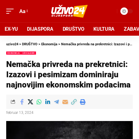
Aa
EX-YU
DIJASPORA
DRUŠTVO
KULTURA
ZABA
uzivo24
>
DRUŠTVO
>
Ekonomija
>
Nemačka privreda na prekretnici: Izazovi i pesimizam dominiraju najnovijim ekonomskim podacima
EKONOMIJA
IZDVAJAMO
Nemačka privreda na prekretnici:
Izazovi i pesimizam dominiraju
najnovijim ekonomskim podacima
februar 13, 2024