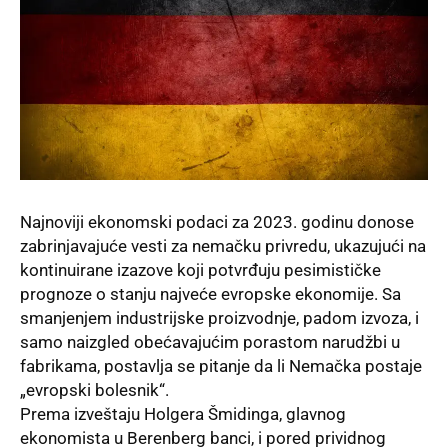
Najnoviji ekonomski podaci za 2023. godinu donose
zabrinjavajuće vesti za nemačku privredu, ukazujući na
kontinuirane izazove koji potvrđuju pesimističke
prognoze o stanju najveće evropske ekonomije. Sa
smanjenjem industrijske proizvodnje, padom izvoza, i
samo naizgled obećavajućim porastom narudžbi u
fabrikama, postavlja se pitanje da li Nemačka postaje
„evropski bolesnik“.
Prema izveštaju Holgera Šmidinga, glavnog
ekonomista u Berenberg banci, i pored prividnog