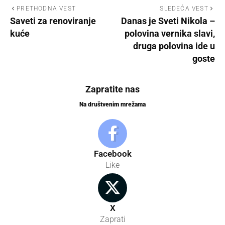
PRETHODNA VEST
SLEDEĆA VEST
Saveti za renoviranje
Danas je Sveti Nikola –
kuće
polovina vernika slavi,
druga polovina ide u
goste
Zapratite nas
Na društvenim mrežama
Facebook
Like
X
Zaprati