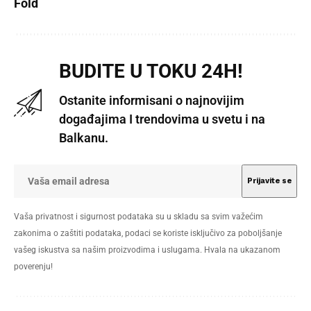
Fold
BUDITE U TOKU 24H!
Ostanite informisani o najnovijim
događajima I trendovima u svetu i na
Balkanu.
Vaša privatnost i sigurnost podataka su u skladu sa svim važećim
zakonima o zaštiti podataka, podaci se koriste isključivo za poboljšanje
vašeg iskustva sa našim proizvodima i uslugama. Hvala na ukazanom
poverenju!