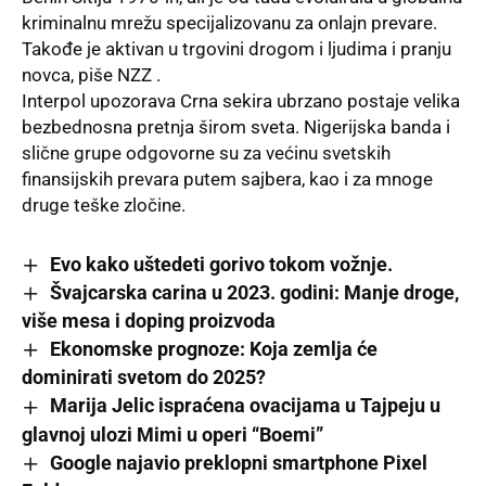
kriminalnu mrežu specijalizovanu za onlajn prevare.
Takođe je aktivan u trgovini drogom i ljudima i pranju
novca, piše NZZ .
Interpol upozorava
Crna sekira ubrzano postaje velika
bezbednosna pretnja širom sveta. Nigerijska banda i
slične grupe odgovorne su za većinu svetskih
finansijskih prevara putem sajbera, kao i za mnoge
druge teške zločine.
Evo kako uštedeti gorivo tokom vožnje.
Švajcarska carina u 2023. godini: Manje droge,
više mesa i doping proizvoda
Ekonomske prognoze: Koja zemlja će
dominirati svetom do 2025?
Marija Jelic ispraćena ovacijama u Tajpeju u
glavnoj ulozi Mimi u operi “Boemi”
Google najavio preklopni smartphone Pixel