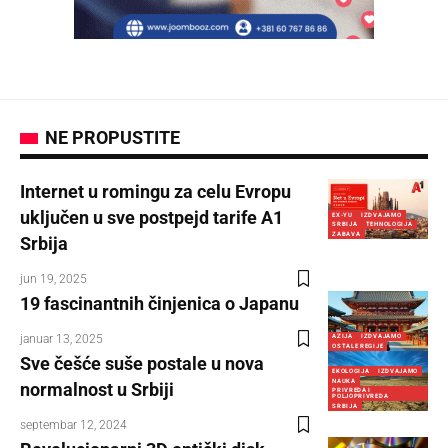
NE PROPUSTITE
Internet u romingu za celu Evropu
uključen u sve postpejd tarife A1
EX-YU
IZDVAJAMO
SRBIJA
TEHNOLOGIJA
ZABAVA
Srbija
jun 19, 2025
19 fascinantnih činjenica o Japanu
januar 13, 2025
AZIJA
IZDVAJAMO
OSTALE REGIJE
Sve češće suše postale u nova
EKOLOGIJA
IZDVAJAMO
NAUKA
normalnost u Srbiji
PRIVREDA I
POLJOPRIVREDA
SRBIJA
septembar 12, 2024