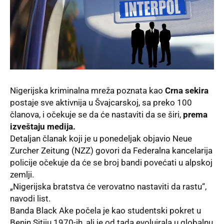
Nigerijska kriminalna mreža poznata kao
Crna sekira
postaje sve aktivnija u Švajcarskoj, sa preko 100
članova, i očekuje se da će nastaviti da se širi,
prema
izveštaju medija.
Detaljan članak koji je u ponedeljak objavio Neue
Zurcher Zeitung (NZZ) govori da Federalna kancelarija
policije očekuje da će se broj bandi povećati u alpskoj
zemlji.
„Nigerijska bratstva će verovatno nastaviti da rastu“,
navodi list.
Banda Black Ake počela je kao studentski pokret u
Benin Sitiju 1970-ih, ali je od tada evoluirala u globalnu