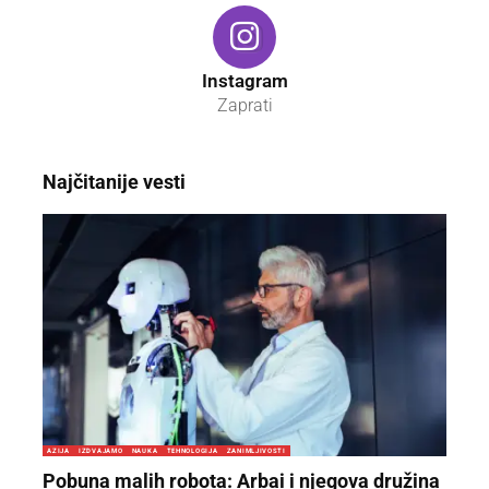
Instagram
Zaprati
Najčitanije vesti
AZIJA
IZDVAJAMO
NAUKA
TEHNOLOGIJA
ZANIMLJIVOSTI
Pobuna malih robota: Arbai i njegova družina