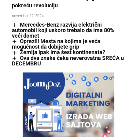
pokreću revoluciju
novembar 22, 2024
Mercedes-Benz razvija električni
automobil koji uskoro trebalo da ima 80%
veći domet
Oprez!!! Mesta na kojima je veća
mogućnost da dobijete grip
Zemlja ipak ima šest kontinenata?
Ova dva znaka čeka neverovatna SREĆA u
DECEMBRU