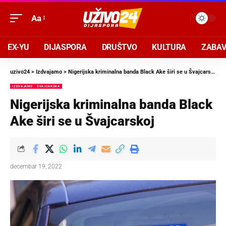
Aa
EX-YU
DIJASPORA
DRUŠTVO
KULTURA
ZABA
uzivo24
>
Izdvajamo
>
Nigerijska kriminalna banda Black Ake širi se u Švajcarskoj
IZDVAJAMO
ŠVAJCARSKA
Nigerijska kriminalna banda Black
Ake širi se u Švajcarskoj
decembar 19, 2022