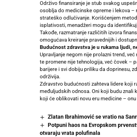
Održivo finansiranje je stub svakog uspeš
osoblja do medicinske opreme i lekova – n
strateško odlučivanje. Korišćenjem metoda 
isplativosti, menadžeri mogu da identifikuj
Takođe, razmatranje različitih izvora finans
omogućava kreiranje pravednijih i dostupn
Budućnost zdravstva je u rukama ljudi, n
Upravljanje negom nije prolazni trend, ve
te promene nije tehnologija, već čovek – p
barijere i svi dobiju priliku da doprinesu, 
održivija.
Zdravstvo budućnosti zahteva lidere koji 
međuljudskih odnosa. Oni koji budu znali ka
koji će oblikovati novu eru medicine – onu
Zlatan Ibrahimović se vratio na San
Potpuni haos na Evropskom prvenstv
otvaraju vrata polufinala