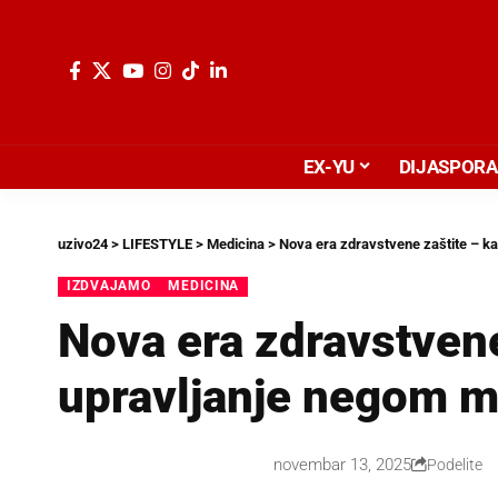
EX-YU
DIJASPORA
uzivo24
>
LIFESTYLE
>
Medicina
>
Nova era zdravstvene zaštite – ka
IZDVAJAMO
MEDICINA
Nova era zdravstvene
upravljanje negom m
novembar 13, 2025
Podelite