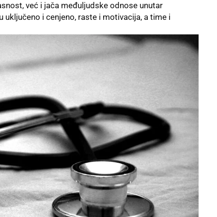
snost, već i jača međuljudske odnose unutar
uključeno i cenjeno, raste i motivacija, a time i