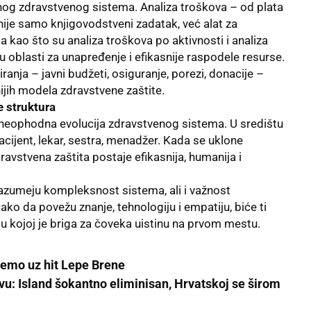
nog zdravstvenog sistema. Analiza troškova – od plata
ije samo knjigovodstveni zadatak, već alat za
kao što su analiza troškova po aktivnosti i analiza
u oblasti za unapređenje i efikasnije raspodele resurse.
iranja – javni budžeti, osiguranje, porezi, donacije –
ijih modela zdravstvene zaštite.
e struktura
ć neophodna evolucija zdravstvenog sistema. U središtu
acijent, lekar, sestra, menadžer. Kada se uklone
zdravstvena zaštita postaje efikasnija, humanija i
razumeju kompleksnost sistema, ali i važnost
ko da povežu znanje, tehnologiju i empatiju, biće ti
 u kojoj je briga za čoveka uistinu na prvom mestu.
remo uz hit Lepe Brene
u: Island šokantno eliminisan, Hrvatskoj se širom