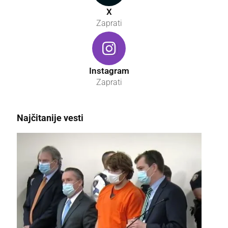
X
Zaprati
Instagram
Zaprati
Najčitanije vesti