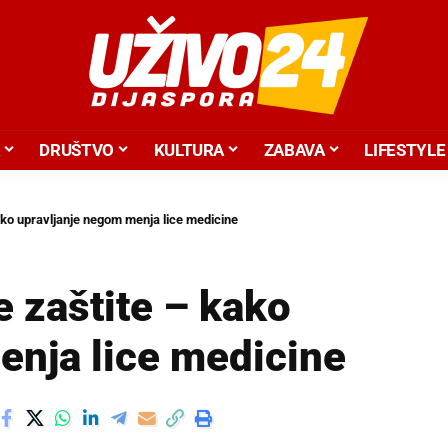
DRUŠTVO
KULTURA
ZABAVA
LIFESTYLE
ko upravljanje negom menja lice medicine
 zaštite – kako
enja lice medicine