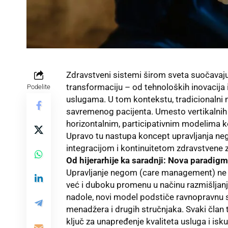
Zdravstveni sistemi širom sveta suočavaju
transformaciju – od tehnoloških inovacija 
Podelite
uslugama. U tom kontekstu, tradicionalni 
savremenog pacijenta. Umesto vertikalnih st
horizontalnim, participativnim modelima koj
Upravo tu nastupa koncept upravljanja n
integracijom i kontinuitetom zdravstvene z
Od hijerarhije ka saradnji: Nova paradig
Upravljanje negom (care management) ne
već i duboku promenu u načinu razmišljan
nadole, novi model podstiče ravnopravnu s
menadžera i drugih stručnjaka. Svaki član
ključ za unapređenje kvaliteta usluga i isk