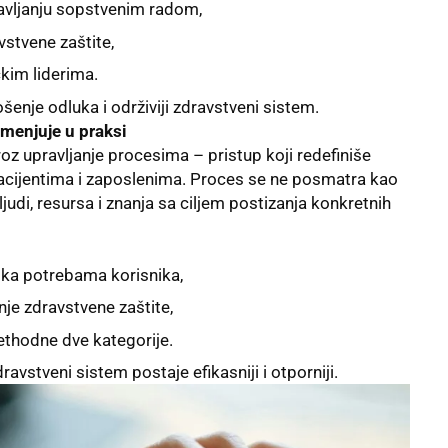
avljanju sopstvenim radom,
vstvene zaštite,
čkim liderima.
šenje odluka i održiviji zdravstveni sistem.
imenjuje u praksi
oz upravljanje procesima – pristup koji redefiniše
pacijentima i zaposlenima. Proces se ne posmatra kao
ljudi, resursa i znanja sa ciljem postizanja konkretnih
u ka potrebama korisnika,
anje zdravstvene zaštite,
rethodne dve kategorije.
vstveni sistem postaje efikasniji i otporniji.