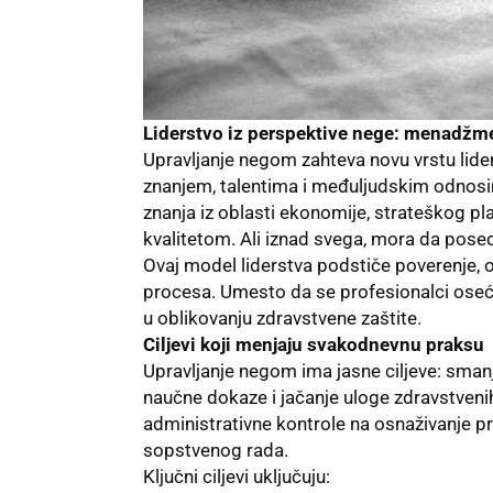
Liderstvo iz perspektive nege: menadžme
Upravljanje negom zahteva novu vrstu lider
znanjem, talentima i međuljudskim odnosi
znanja iz oblasti ekonomije, strateškog pl
kvalitetom. Ali iznad svega, mora da posed
Ovaj model liderstva podstiče poverenje, 
procesa. Umesto da se profesionalci osećaj
u oblikovanju zdravstvene zaštite.
Ciljevi koji menjaju svakodnevnu praksu
Upravljanje negom ima jasne ciljeve: smanje
naučne dokaze i jačanje uloge zdravstven
administrativne kontrole na osnaživanje 
sopstvenog rada.
Ključni ciljevi uključuju: