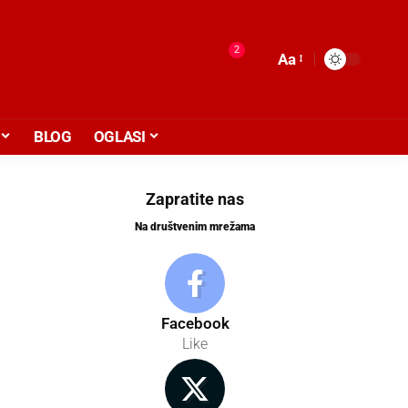
2
Aa
BLOG
OGLASI
Zapratite nas
Na društvenim mrežama
Facebook
Like