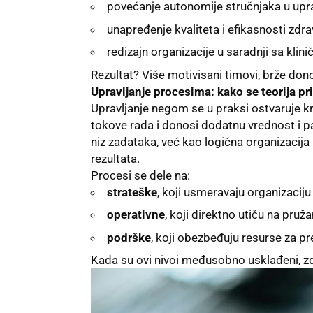
povećanje autonomije stručnjaka u upr
unapređenje kvaliteta i efikasnosti zdra
redizajn organizacije u saradnji sa klini
Rezultat? Više motivisani timovi, brže dono
Upravljanje procesima: kako se teorija pr
Upravljanje negom se u praksi ostvaruje kr
tokove rada i donosi dodatnu vrednost i 
niz zadataka, već kao logična organizacija 
rezultata.
Procesi se dele na:
strateške
, koji usmeravaju organizacij
operativne
, koji direktno utiču na pruž
podrške
, koji obezbeđuju resurse za p
Kada su ovi nivoi međusobno usklađeni, zdra