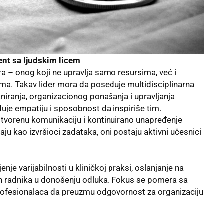
nt sa ljudskim licem
a – onog koji ne upravlja samo resursima, već i
ma. Takav lider mora da poseduje multidisciplinarna
aniranja, organizacionog ponašanja i upravljanja
uje empatiju i sposobnost da inspiriše tim.
otvorenu komunikaciju i kontinuirano unapređenje
u kao izvršioci zadataka, oni postaju aktivni učesnici
nje varijabilnosti u kliničkoj praksi, oslanjanje na
ih radnika u donošenju odluka. Fokus se pomera sa
profesionalaca da preuzmu odgovornost za organizaciju