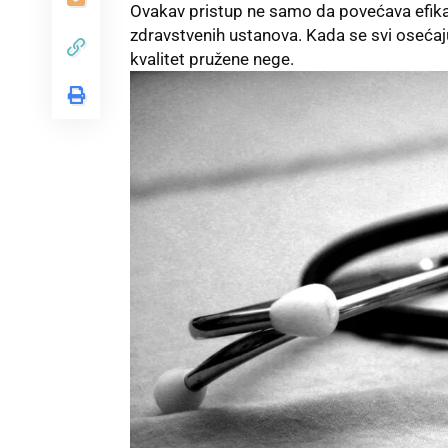
Ovakav pristup ne samo da povećava efika
zdravstvenih ustanova. Kada se svi osećaju 
kvalitet pružene nege.