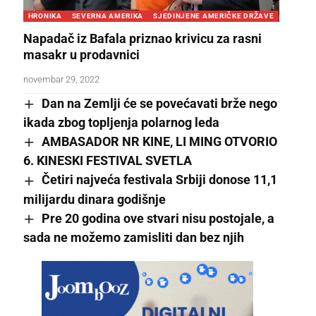
HRONIKA
SEVERNA AMERIKA
SJEDINJENE AMERIČKE DRŽAVE
Napadač iz Bafala priznao krivicu za rasni
masakr u prodavnici
novembar 29, 2022
Dan na Zemlji će se povećavati brže nego
ikada zbog topljenja polarnog leda
AMBASADOR NR KINE, LI MING OTVORIO
6. KINESKI FESTIVAL SVETLA
Četiri najveća festivala Srbiji donose 11,1
milijardu dinara godišnje
Pre 20 godina ove stvari nisu postojale, a
sada ne možemo zamisliti dan bez njih