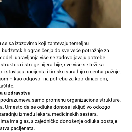
 se sa izazovima koji zahtevaju temeljnu
i budžetskih ograničenja do sve veće potražnje za
modeli upravljanja više ne zadovoljavaju potrebe
ruktura i stroge hijerarhije, sve više se teži ka
i stavljaju pacijenta i timsku saradnju u centar pažnje.
egom – kao odgovor na potrebu za koordinacijom,
aštite.
ma u zdravstvu
 podrazumeva samo promenu organizacione strukture,
ja. Umesto da se odluke donose isključivo odozgo
aradnju između lekara, medicinskih sestara,
 tima ima glas, a zajedničko donošenje odluka postaje
ustva pacijenata.