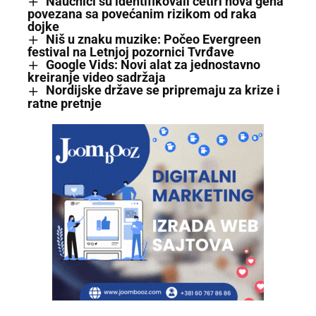
Naučnici su identifikovali četiri nova gena
povezana sa povećanim rizikom od raka
dojke
Niš u znaku muzike: Počeo Evergreen
festival na Letnjoj pozornici Tvrđave
Google Vids: Novi alat za jednostavno
kreiranje video sadržaja
Nordijske države se pripremaju za krize i
ratne pretnje