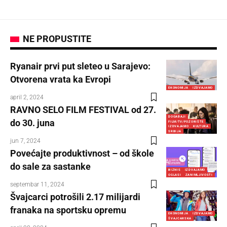
NE PROPUSTITE
Ryanair prvi put sleteo u Sarajevo:
Otvorena vrata ka Evropi
EKONOMIJA
IZDVAJAMO
april 2, 2024
RAVNO SELO FILM FESTIVAL od 27.
DOGAĐAJI
do 30. juna
FILM/TV/POZORIŠTE
IZDVAJAMO
KULTURA
SRBIJA
jun 7, 2024
Povećajte produktivnost – od škole
do sale za sastanke
BIZNIS
IZDVAJAMO
OGLASI
ZANIMLJIVOSTI
septembar 11, 2024
Švajcarci potrošili 2.17 milijardi
franaka na sportsku opremu
EKONOMIJA
IZDVAJAMO
ŠVAJCARSKA