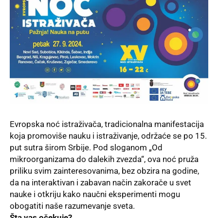
Evropska noć istraživača, tradicionalna manifestacija
koja promoviše nauku i istraživanje, održaće se po 15.
put sutra širom Srbije. Pod sloganom „Od
mikroorganizama do dalekih zvezda“, ova noć pruža
priliku svim zainteresovanima, bez obzira na godine,
da na interaktivan i zabavan način zakorače u svet
nauke i otkriju kako naučni eksperimenti mogu
obogatiti naše razumevanje sveta.
Šta vas očekuje?