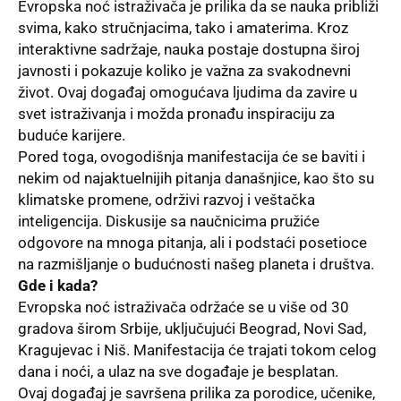
Evropska noć istraživača je prilika da se nauka približi
svima, kako stručnjacima, tako i amaterima. Kroz
interaktivne sadržaje, nauka postaje dostupna široj
javnosti i pokazuje koliko je važna za svakodnevni
život. Ovaj događaj omogućava ljudima da zavire u
svet istraživanja i možda pronađu inspiraciju za
buduće karijere.
Pored toga, ovogodišnja manifestacija će se baviti i
nekim od najaktuelnijih pitanja današnjice, kao što su
klimatske promene, održivi razvoj i veštačka
inteligencija. Diskusije sa naučnicima pružiće
odgovore na mnoga pitanja, ali i podstaći posetioce
na razmišljanje o budućnosti našeg planeta i društva.
Gde i kada?
Evropska noć istraživača održaće se u više od 30
gradova širom Srbije, uključujući Beograd, Novi Sad,
Kragujevac i Niš. Manifestacija će trajati tokom celog
dana i noći, a ulaz na sve događaje je besplatan.
Ovaj događaj je savršena prilika za porodice, učenike,