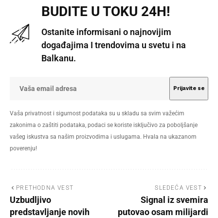
BUDITE U TOKU 24H!
Ostanite informisani o najnovijim
događajima I trendovima u svetu i na
Balkanu.
Vaša privatnost i sigurnost podataka su u skladu sa svim važećim
zakonima o zaštiti podataka, podaci se koriste isključivo za poboljšanje
vašeg iskustva sa našim proizvodima i uslugama. Hvala na ukazanom
poverenju!
PRETHODNA VEST
SLEDEĆA VEST
Uzbudljivo
Signal iz svemira
predstavljanje novih
putovao osam milijardi