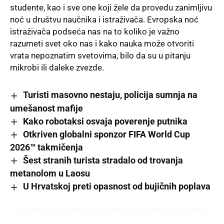
studente, kao i sve one koji žele da provedu zanimljivu
noć u društvu naučnika i istraživača. Evropska noć
istraživača podseća nas na to koliko je važno
razumeti svet oko nas i kako nauka može otvoriti
vrata nepoznatim svetovima, bilo da su u pitanju
mikrobi ili daleke zvezde.
Turisti masovno nestaju, policija sumnja na
umešanost mafije
Kako robotaksi osvaja poverenje putnika
Otkriven globalni sponzor FIFA World Cup
2026™ takmičenja
Šest stranih turista stradalo od trovanja
metanolom u Laosu
U Hrvatskoj preti opasnost od bujičnih poplava