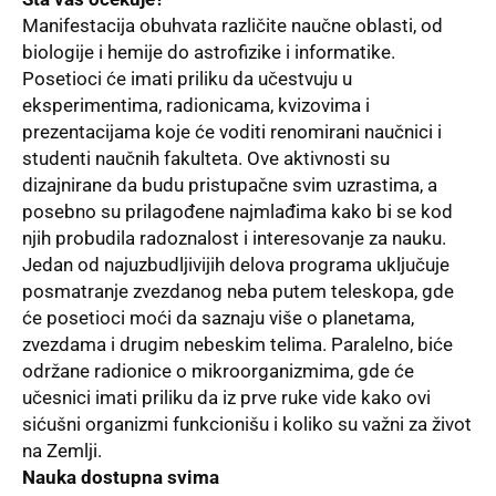
Manifestacija obuhvata različite naučne oblasti, od
biologije i hemije do astrofizike i informatike.
Posetioci će imati priliku da učestvuju u
eksperimentima, radionicama, kvizovima i
prezentacijama koje će voditi renomirani naučnici i
studenti naučnih fakulteta. Ove aktivnosti su
dizajnirane da budu pristupačne svim uzrastima, a
posebno su prilagođene najmlađima kako bi se kod
njih probudila radoznalost i interesovanje za nauku.
Jedan od najuzbudljivijih delova programa uključuje
posmatranje zvezdanog neba putem teleskopa, gde
će posetioci moći da saznaju više o planetama,
zvezdama i drugim nebeskim telima. Paralelno, biće
održane radionice o mikroorganizmima, gde će
učesnici imati priliku da iz prve ruke vide kako ovi
sićušni organizmi funkcionišu i koliko su važni za život
na Zemlji.
Nauka dostupna svima