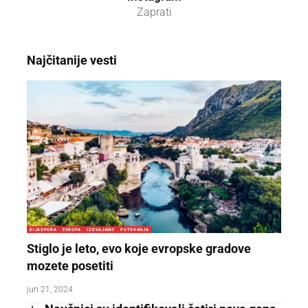
Zaprati
Najčitanije vesti
DIJASPORA
EVROPA
IZDVAJAMO
PUTOVANJA
Stiglo je leto, evo koje evropske gradove
mozete posetiti
jun 21, 2024