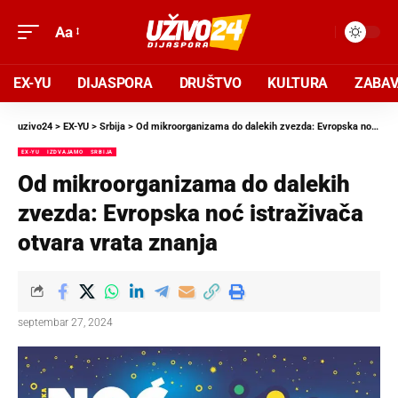
Aa
EX-YU
DIJASPORA
DRUŠTVO
KULTURA
ZABA
uzivo24
>
EX-YU
>
Srbija
>
Od mikroorganizama do dalekih zvezda: Evropska noć istraživača otvara vrata znanja
EX-YU
IZDVAJAMO
SRBIJA
Od mikroorganizama do dalekih
zvezda: Evropska noć istraživača
otvara vrata znanja
septembar 27, 2024