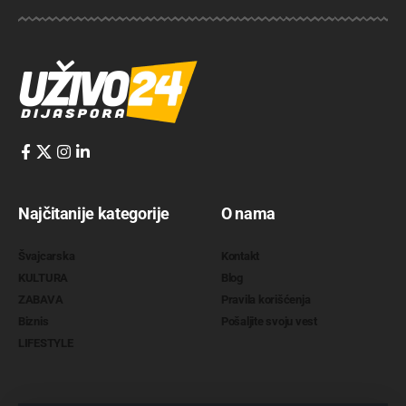
Najčitanije kategorije
O nama
Švajcarska
Kontakt
KULTURA
Blog
ZABAVA
Pravila korišćenja
Biznis
Pošaljite svoju vest
LIFESTYLE