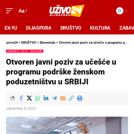
Aa
EX-YU
DIJASPORA
DRUŠTVO
KULTURA
ZABA
uzivo24
>
DRUŠTVO
>
Ekonomija
>
Otvoren javni poziv za učešće u programu podrške ženskom poduzetništvu u SRBIJI
EKONOMIJA
EX-YU
IZDVAJAMO
Otvoren javni poziv za učešće u
programu podrške ženskom
poduzetništvu u SRBIJI
septembar 8, 2025