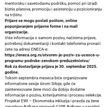
mentorsku i savetodavnu podršku, pomoć pri izradi
biznis planova, promociju i asistenciju u pozicioniranju
na tržištu.
Prijave se mogu poslati poštom, online
popunjavanjem prijavne forme i na mail
organizacije.
Više informacija o samom pozivu, načinima prijave,
potrebnoj dokumentaciji i kontakt telefonima pronaći
ćete na adresi ENECA-e:
https://eneca.org.rs/otvoren-je-poziv-za-ucesce-u-
programu-podrske-zenskom-preduzetnistvu/
Rok za dostavljanje prijava je 30. septembar 2025.
godine.
Tokom septembra meseca biće organizovane
informativne sesije širom Srbije, gde će
zainteresovane žene moći da dobiju dodatne
informacije o pozivu, kriterijumima i procesu selekcije.
Projekat EWI – Ekonomska inkluzija i pravda za žene
zapadnog Balkana sprovodi CARE Balkans u saradnji