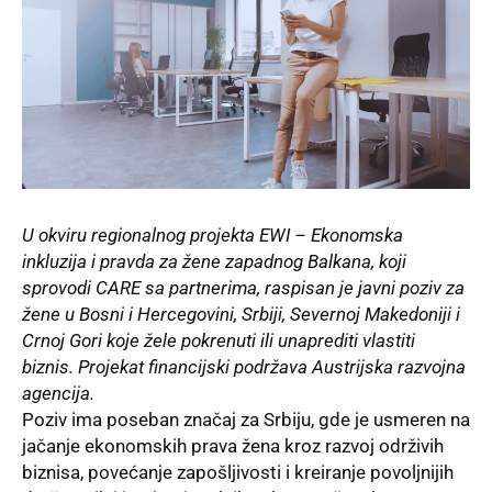
U okviru regionalnog projekta EWI – Ekonomska
inkluzija i pravda za žene zapadnog Balkana, koji
sprovodi CARE sa partnerima, raspisan je javni poziv za
žene u Bosni i Hercegovini, Srbiji, Severnoj Makedoniji i
Crnoj Gori koje žele pokrenuti ili unaprediti vlastiti
biznis. Projekat financijski podržava Austrijska razvojna
agencija.
Poziv ima poseban značaj za Srbiju, gde je usmeren na
jačanje ekonomskih prava žena kroz razvoj održivih
biznisa, povećanje zapošljivosti i kreiranje povoljnijih