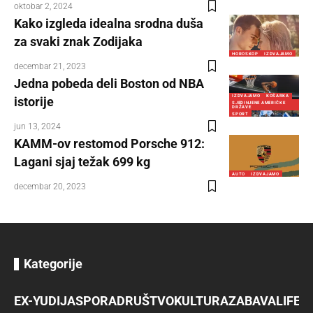
oktobar 2, 2024
Kako izgleda idealna srodna duša
za svaki znak Zodijaka
HOROSKOP
IZDVAJAMO
decembar 21, 2023
Jedna pobeda deli Boston od NBA
IZDVAJAMO
KOŠARKA
istorije
SJEDINJENE AMERIČKE
DRŽAVE
SPORT
jun 13, 2024
KAMM-ov restomod Porsche 912:
Lagani sjaj težak 699 kg
AUTO
IZDVAJAMO
decembar 20, 2023
Kategorije
EX-YU
DIJASPORA
DRUŠTVO
KULTURA
ZABAVA
LIFES