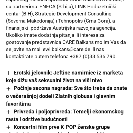
sa partnerima: ENECA (Srbija), LINK Poduzetnički
centar (BiH), Strategic Development Consulting
(Severna Makedonija) i Tehnopolis (Crna Gora), a
finansijski podržava Austrijska razvojna agencija.
Ukoliko imate dodatnja pitanja ili interesa za
gostovanje predstavnica CARE Balkans molim Vas da
se javite na mail
ewi.balkans@care.de
ili nas
kontaktirate putem telefona +387 (0)33 536 790.
Erotski jelovnik: Jeftine namirnice iz marketa
koje dižu vaš seksualni život na viši nivo
Počinje sezona nagrada: Sve što treba da znate
o večerašnjoj dodeli Zlatnih globusa i glavnim
favoritima
Privreda i poljoprivreda: Temelji ekonomskog
rasta i održive budućnosti
Koncertni film prve K-POP ženske grupe