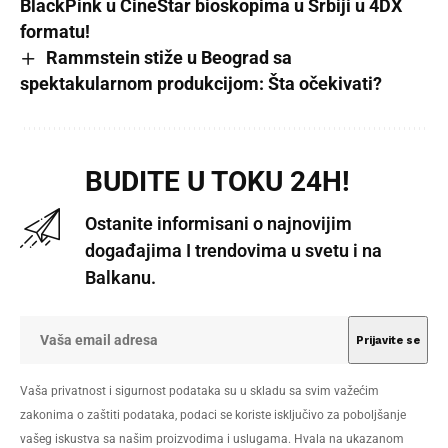
BlackPink u CineStar bioskopima u Srbiji u 4DX
formatu!
Rammstein stiže u Beograd sa
spektakularnom produkcijom: Šta očekivati?
BUDITE U TOKU 24H!
Ostanite informisani o najnovijim
događajima I trendovima u svetu i na
Balkanu.
Vaša privatnost i sigurnost podataka su u skladu sa svim važećim
zakonima o zaštiti podataka, podaci se koriste isključivo za poboljšanje
vašeg iskustva sa našim proizvodima i uslugama. Hvala na ukazanom