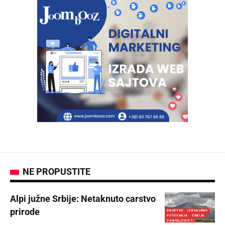
NE PROPUSTITE
Alpi južne Srbije: Netaknuto carstvo
prirode
DRUŠTVO
IZDVAJAMO
PUTOVANJA
SRBIJA
ZANIMLJIVOSTI