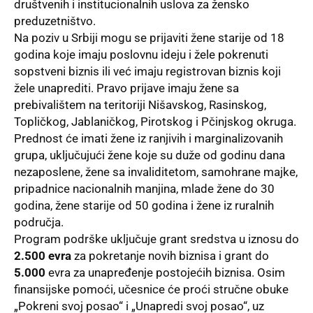
društvenih i institucionalnih uslova za žensko
preduzetništvo.
Na poziv u Srbiji mogu se prijaviti žene starije od 18
godina koje imaju poslovnu ideju i žele pokrenuti
sopstveni biznis ili već imaju registrovan biznis koji
žele unaprediti. Pravo prijave imaju žene sa
prebivalištem na teritoriji Nišavskog, Rasinskog,
Topličkog, Jablaničkog, Pirotskog i Pčinjskog okruga.
Prednost će imati žene iz ranjivih i marginalizovanih
grupa, uključujući žene koje su duže od godinu dana
nezaposlene, žene sa invaliditetom, samohrane majke,
pripadnice nacionalnih manjina, mlade žene do 30
godina, žene starije od 50 godina i žene iz ruralnih
područja.
Program podrške uključuje grant sredstva u iznosu do
2.500 evra
za pokretanje novih biznisa i grant do
5.000
evra za unapređenje postojećih biznisa. Osim
finansijske pomoći, učesnice će proći stručne obuke
„Pokreni svoj posao“ i „Unapredi svoj posao“, uz