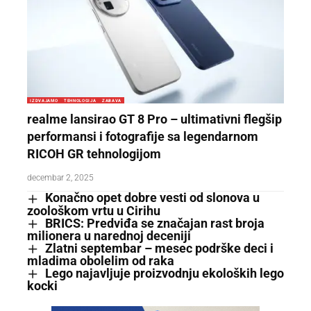
IZDVAJAMO
TEHNOLOGIJA
ZABAVA
realme lansirao GT 8 Pro – ultimativni flegšip
performansi i fotografije sa legendarnom
RICOH GR tehnologijom
decembar 2, 2025
Konačno opet dobre vesti od slonova u
zoološkom vrtu u Cirihu
BRICS: Predviđa se značajan rast broja
milionera u narednoj deceniji
Zlatni septembar – mesec podrške deci i
mladima obolelim od raka
Lego najavljuje proizvodnju ekoloških lego
kocki