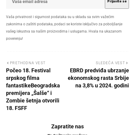
Vaša privatnost i sigurnost podataka su u skladu sa svim važećim
zakonima o zaštiti podataka, podaci se koriste isključivo za poboljšanje
vašeg iskustva sa našim proizvodima i uslugama. Hvala na ukazanom
poverenju!
PRETHODNA VEST
SLEDEĆA VEST
Počeo 18. Festival
EBRD predviđa ubrzanje
srpskog filma
ekonomskog rasta Srbije
fantastikeBeogradska
na 3,8% u 2024. godini
premijera „Šalše“ i
Zombie šetnja otvorili
18. FSFF
Zapratite nas