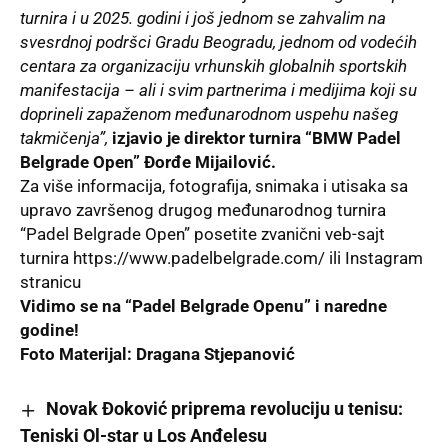
turnira i u 2025. godini i još jednom se zahvalim na
svesrdnoj podršci Gradu Beogradu, jednom od vodećih
centara za organizaciju vrhunskih globalnih sportskih
manifestacija – ali i svim partnerima i medijima koji su
doprineli zapaženom međunarodnom uspehu našeg
takmičenja”,
izjavio je direktor turnira “BMW Padel
Belgrade Open” Đorđe Mijailović.
Za više informacija, fotografija, snimaka i utisaka sa
upravo završenog drugog međunarodnog turnira
“Padel Belgrade Open” posetite zvanični veb-sajt
turnira
https://www.padelbelgrade.com/
ili
Instagram
stranicu
Vidimo se na “Padel Belgrade Openu” i naredne
godine!
Foto Materijal: Dragana Stjepanović
Novak Đoković priprema revoluciju u tenisu:
Teniski Ol-star u Los Anđelesu