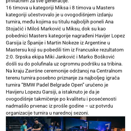
privlačnim za sve generacije.
16 timova u kategoriji Miksa i 8 timova u Masters
kategoriji učestvovalo je u ovogodišnjem izdanju
turnira, među kojima su titulu najboljih poneli Ana
Stojačić i Miloš Marković u Miksu, dok su kao
pobednici Masters kategorije nagrađeni Havijer Lopez
Garsija iz Španije i Martin Nokeze iz Argentine u
Mastersu koji su pobedili tim iz Francuske rezultatom
2:0. Srpska ekipa Miki Janković i Marko Bošković
došli su do polufinala uz ogromnu podršku sa tribina.
Na kraju Završne ceremonije održanoj na Centralnom
terenu turnira posebno priznanje za najboljeg igrača
turnira “BMW Padel Belgrade Open” uručeno je
Havijeru Lopezu Garsiji, a istaknuto je da je
ovogodišnje takmičenje po kvalitetu i posećenosti
nadmašilo prvenac iz prošle godine – uz potvrdu
organizacije turnira u narednoj sezoni.