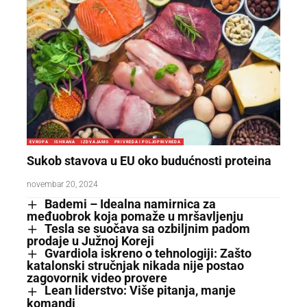
EVROPA
ISHRANA
IZDVAJAMO
PRIVREDA I POLJOPRIVREDA
Sukob stavova u EU oko budućnosti proteina
novembar 20, 2024
Bademi – Idealna namirnica za
međuobrok koja pomaže u mršavljenju
Tesla se suočava sa ozbiljnim padom
prodaje u Južnoj Koreji
Gvardiola iskreno o tehnologiji: Zašto
katalonski stručnjak nikada nije postao
zagovornik video provere
Lean liderstvo: Više pitanja, manje
komandi