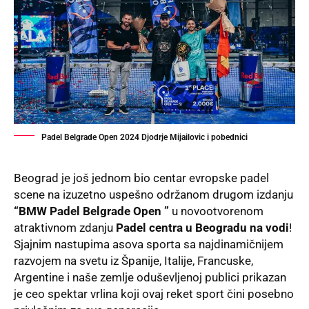
Padel Belgrade Open 2024 Djodrje Mijailovic i pobednici
Beograd
je još jednom bio centar evropske padel
scene na izuzetno uspešno održanom drugom izdanju
“BMW Padel Belgrade Open ”
u novootvorenom
atraktivnom zdanju
Padel centra u Beogradu na vodi
!
Sjajnim nastupima asova sporta sa najdinamičnijem
razvojem na svetu iz Španije, Italije, Francuske,
Argentine i naše zemlje oduševljenoj publici prikazan
je ceo spektar vrlina koji ovaj reket sport čini posebno