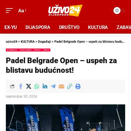
Aa
EX-YU
DIJASPORA
DRUŠTVO
KULTURA
ZABA
uzivo24
>
KULTURA
>
Događaji
>
Padel Belgrade Open – uspeh za blistavu budućnost!
DOGAĐAJI
IZDVAJAMO
SPORT
TENIS
Padel Belgrade Open – uspeh za
blistavu budućnost!
septembar 30, 2024