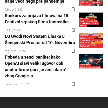
dalje veća nego pre pandemije
DRUŠTVO
IZDVAJAMO
ŠVAJCARSKA
februar 6, 2024
Konkurs za prijavu filmova na 18.
DOGAĐAJI
Festival srpskog filma fantastike
FILM/TV/POZORIŠTE
IZDVAJAMO
OGLASI
SRBIJA
jul 11, 2024
EU Uvodi Novi Sistem Ulaska u
DIJASPORA
DRUŠTVO
EVROPA
EX-YU
IZDVAJAMO
POLITIKA
Šengenski Prostor od 10. Novembra
SAOBRAĆAJ
SAVETI I ISKUSTVA
DIJASPORE
avgust 23, 2024
Pobeda u senci panike: kako
OpenAI slavi veliki ugovor dok
IZDVAJAMO
TEHNOLOGIJA
ZABAVA
unutar firme gori „crveni alarm“
zbog Google-a
decembar 17, 2025