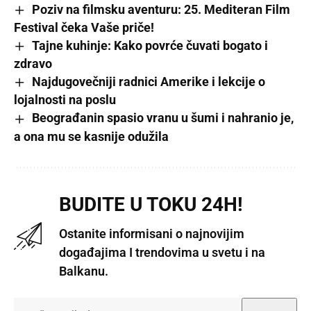
Poziv na filmsku aventuru: 25. Mediteran Film
Festival čeka Vaše priče!
Tajne kuhinje: Kako povrće čuvati bogato i
zdravo
Najdugovečniji radnici Amerike i lekcije o
lojalnosti na poslu
Beograđanin spasio vranu u šumi i nahranio je,
a ona mu se kasnije odužila
BUDITE U TOKU 24H!
Ostanite informisani o najnovijim
događajima I trendovima u svetu i na
Balkanu.