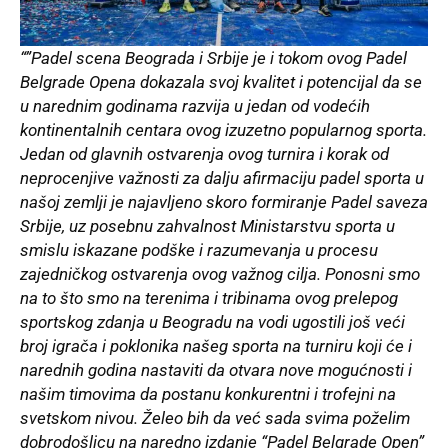
“”Padel scena Beograda i Srbije je i tokom ovog Padel
Belgrade Opena dokazala svoj kvalitet i potencijal da se
u narednim godinama razvija u jedan od vodećih
kontinentalnih centara ovog izuzetno popularnog sporta.
Jedan od glavnih ostvarenja ovog turnira i korak od
neprocenjive važnosti za dalju afirmaciju padel sporta u
našoj zemlji je najavljeno skoro formiranje Padel saveza
Srbije, uz posebnu zahvalnost Ministarstvu sporta u
smislu iskazane podške i razumevanja u procesu
zajedničkog ostvarenja ovog važnog cilja. Ponosni smo
na to što smo na terenima i tribinama ovog prelepog
sportskog zdanja u Beogradu na vodi ugostili još veći
broj igrača i poklonika našeg sporta na turniru koji će i
narednih godina nastaviti da otvara nove mogućnosti i
našim timovima da postanu konkurentni i trofejni na
svetskom nivou. Želeo bih da već sada svima poželim
dobrodošlicu na naredno izdanje “Padel Belgrade Open”