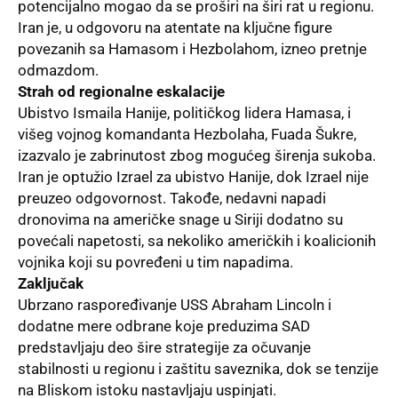
potencijalno mogao da se proširi na širi rat u regionu.
Iran je, u odgovoru na atentate na ključne figure
povezanih sa Hamasom i Hezbolahom, izneo pretnje
odmazdom.
Strah od regionalne eskalacije
Ubistvo Ismaila Hanije
, političkog lidera Hamasa, i
višeg vojnog komandanta Hezbolaha, Fuada Šukre,
izazvalo je zabrinutost zbog mogućeg širenja sukoba.
Iran je optužio Izrael za ubistvo Hanije, dok Izrael nije
preuzeo odgovornost. Takođe, nedavni napadi
dronovima na američke snage u Siriji dodatno su
povećali napetosti, sa nekoliko američkih i koalicionih
vojnika koji su povređeni u tim napadima.
Zaključak
Ubrzano raspoređivanje USS Abraham Lincoln i
dodatne mere odbrane koje preduzima SAD
predstavljaju deo šire strategije za očuvanje
stabilnosti u regionu i zaštitu saveznika, dok se tenzije
na Bliskom istoku nastavljaju uspinjati.