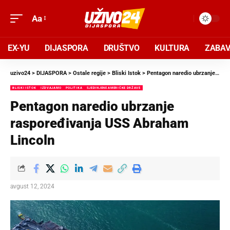
Aa
EX-YU
DIJASPORA
DRUŠTVO
KULTURA
ZABA
uzivo24
>
DIJASPORA
>
Ostale regije
>
Bliski Istok
>
Pentagon naredio ubrzanje raspoređivanja USS Abraham Lincoln
BLISKI ISTOK
IZDVAJAMO
POLITIKA
SJEDINJENE AMERIČKE DRŽAVE
Pentagon naredio ubrzanje
raspoređivanja USS Abraham
Lincoln
avgust 12, 2024