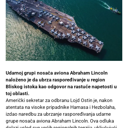
Udarnoj grupi nosača aviona Abraham Lincoln
naloženo je da ubrza raspoređivanje u region
Bliskog istoka kao odgovor na rastuće napetosti u
toj oblasti.
Američki sekretar za odbranu Lojd Ostin je, nakon
atentata na visoke pripadnike
Hamasa
i Hezbolaha,
izdao naredbu za ubrzanje raspoređivanja udarne
grupe nosača aviona Abraham Lincoln. Ova odluka
dolazi usled sve većih regionalnih tenzija, uključujući