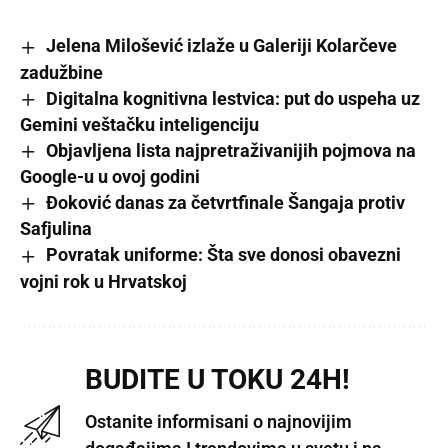
Jelena Milošević izlaže u Galeriji Kolarčeve
zadužbine
Digitalna kognitivna lestvica: put do uspeha uz
Gemini veštačku inteligenciju
Objavljena lista najpretraživanijih pojmova na
Google-u u ovoj godini
Đoković danas za četvrtfinale Šangaja protiv
Safjulina
Povratak uniforme: Šta sve donosi obavezni
vojni rok u Hrvatskoj
BUDITE U TOKU 24H!
Ostanite informisani o najnovijim