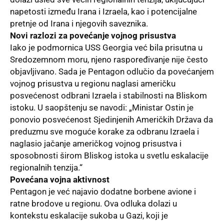
napetosti između Irana i Izraela, kao i potencijalne
pretnje od Irana i njegovih saveznika.
Novi razlozi za povećanje vojnog prisustva
Iako je podmornica USS Georgia već bila prisutna u
Sredozemnom moru, njeno raspoređivanje nije često
objavljivano. Sada je Pentagon odlučio da povećanjem
vojnog prisustva u regionu naglasi američku
posvećenost odbrani Izraela i stabilnosti na Bliskom
istoku. U saopštenju se navodi: „Ministar Ostin je
ponovio posvećenost Sjedinjenih Američkih Država da
preduzmu sve moguće korake za odbranu Izraela i
naglasio jačanje američkog vojnog prisustva i
sposobnosti širom Bliskog istoka u svetlu eskalacije
regionalnih tenzija.“
Povećana vojna aktivnost
Pentagon je već najavio dodatne borbene avione i
ratne brodove u regionu. Ova odluka dolazi u
kontekstu eskalacije sukoba u Gazi, koji je