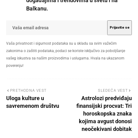
događajima I trendovima u svetu i na
Balkanu.
Vaša privatnost i sigurnost podataka su u skladu sa svim važećim
zakonima o zaštiti podataka, podaci se koriste isključivo za poboljšanje
vašeg iskustva sa našim proizvodima i uslugama. Hvala na ukazanom
poverenju!
PRETHODNA VEST
SLEDEĆA VEST
Uloga kulture u
Astrolozi predviđaju
savremenom društvu
finansijski procvat: Tri
horoskopska znaka
kojima avgust donosi
neočekivani dobitak