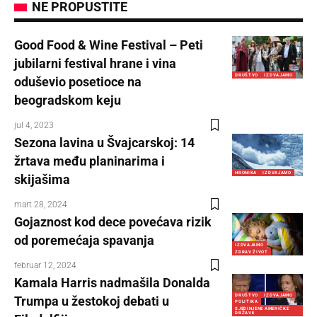
NE PROPUSTITE
Good Food & Wine Festival – Peti
jubilarni festival hrane i vina
DRUŠTVO
IZDVAJAMO
oduševio posetioce na
beogradskom keju
jul 4, 2023
Sezona lavina u Švajcarskoj: 14
žrtava među planinarima i
HRONIKA
IZDVAJAMO
skijašima
mart 28, 2024
Gojaznost kod dece povećava rizik
od poremećaja spavanja
IZDVAJAMO
ZDRAV ŽIVOT
februar 12, 2024
Kamala Harris nadmašila Donalda
DRUŠTVO
IZDVAJAMO
Trumpa u žestokoj debati u
POLITIKA
SJEDINJENE AMERIČKE
DRŽAVE