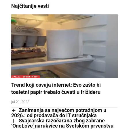
Najčitanije vesti
ZABAVA
ZANIMLJIVOSTI
Trend koji osvaja internet: Evo zašto bi
toaletni papir trebalo čuvati u frižideru
jul 21, 2023
Zanimanja sa najvećom potražnjom u
2026.: od prodavača do IT stručnjaka
Švajcarska razočarana zbog zabrane
‘OneLove’ narukvice na Svetskom prvenstvu