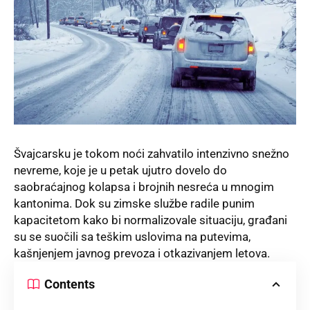
Švajcarsku je tokom noći zahvatilo intenzivno
snežno
nevreme
, koje je u petak ujutro dovelo do
saobraćajnog kolapsa i brojnih nesreća u mnogim
kantonima. Dok su zimske službe radile punim
kapacitetom kako bi normalizovale situaciju, građani
su se suočili sa teškim uslovima na putevima,
kašnjenjem javnog prevoza i otkazivanjem letova.
Contents