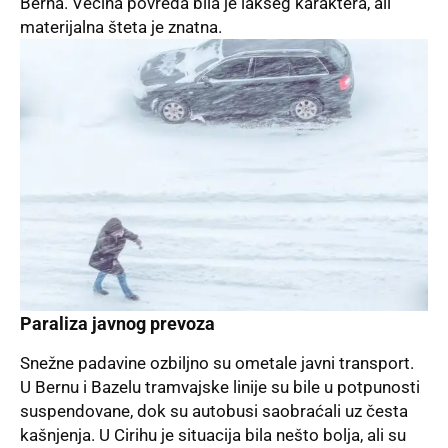
Berna. Većina povreda bila je lakšeg karaktera, ali
materijalna šteta je znatna.
Paraliza javnog prevoza
Snežne padavine ozbiljno su ometale javni transport.
U Bernu i Bazelu tramvajske linije su bile u potpunosti
suspendovane, dok su autobusi saobraćali uz česta
kašnjenja. U Cirihu je situacija bila nešto bolja, ali su