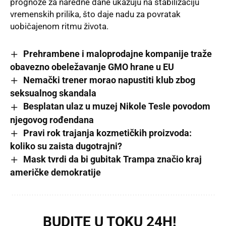
prognoze za naredne dane ukazuju na stabilizaciju
vremenskih prilika, što daje nadu za povratak
uobičajenom ritmu života.
Prehrambene i maloprodajne kompanije traže
obavezno obeležavanje GMO hrane u EU
Nemački trener morao napustiti klub zbog
seksualnog skandala
Besplatan ulaz u muzej Nikole Tesle povodom
njegovog rođendana
Pravi rok trajanja kozmetičkih proizvoda:
koliko su zaista dugotrajni?
Mask tvrdi da bi gubitak Trampa značio kraj
američke demokratije
BUDITE U TOKU 24H!