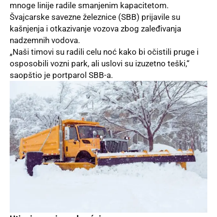
mnoge linije radile smanjenim kapacitetom.
Švajcarske savezne železnice (SBB) prijavile su
kašnjenja i otkazivanje vozova zbog zaleđivanja
nadzemnih vodova.
„Naši timovi su radili celu noć kako bi očistili pruge i
osposobili vozni park, ali uslovi su izuzetno teški,“
saopštio je portparol SBB-a.