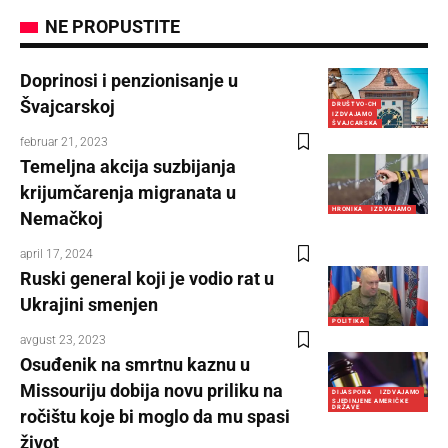
NE PROPUSTITE
Doprinosi i penzionisanje u
Švajcarskoj
DRUŠTVO-CH
IZDVAJAMO
ŠVAJCARSKA
februar 21, 2023
Temeljna akcija suzbijanja
krijumčarenja migranata u
HRONIKA
IZDVAJAMO
Nemačkoj
april 17, 2024
Ruski general koji je vodio rat u
Ukrajini smenjen
POLITIKA
avgust 23, 2023
Osuđenik na smrtnu kaznu u
Missouriju dobija novu priliku na
DIJASPORA
IZDVAJAMO
SJEDINJENE AMERIČKE
DRŽAVE
ročištu koje bi moglo da mu spasi
život