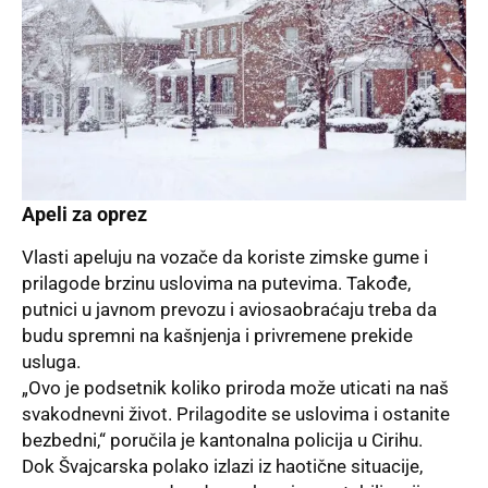
Apeli za oprez
Vlasti apeluju na vozače da koriste zimske gume i
prilagode brzinu uslovima na putevima. Takođe,
putnici u javnom prevozu i aviosaobraćaju treba da
budu spremni na kašnjenja i privremene prekide
usluga.
„Ovo je podsetnik koliko priroda može uticati na naš
svakodnevni život. Prilagodite se uslovima i ostanite
bezbedni,“ poručila je kantonalna policija u Cirihu.
Dok Švajcarska polako izlazi iz haotične situacije,