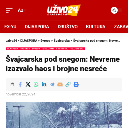
Aa
EX-YU
DIJASPORA
DRUŠTVO
KULTURA
ZABA
uzivo24
>
DIJASPORA
>
Evropa
>
Švajcarska
>
Švajcarska pod snegom: Nevreme izazvalo haos i brojne nesreće
DIJASPORA
DRUŠTVO
EVROPA
IZDVAJAMO
SAOBRAĆAJ
ŠVAJCARSKA
Švajcarska pod snegom: Nevreme
izazvalo haos i brojne nesreće
novembar 22, 2024