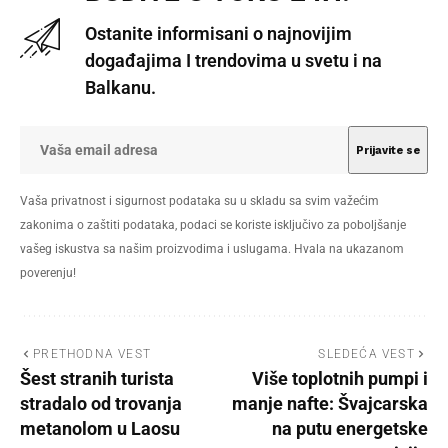
Ostanite informisani o najnovijim
događajima I trendovima u svetu i na
Balkanu.
Vaša privatnost i sigurnost podataka su u skladu sa svim važećim
zakonima o zaštiti podataka, podaci se koriste isključivo za poboljšanje
vašeg iskustva sa našim proizvodima i uslugama. Hvala na ukazanom
poverenju!
PRETHODNA VEST
SLEDEĆA VEST
Šest stranih turista
Više toplotnih pumpi i
stradalo od trovanja
manje nafte: Švajcarska
metanolom u Laosu
na putu energetske