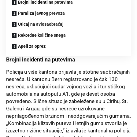
Brojni incidenti na putevima
Paraliza javnog prevoza
Uticaj na aviosaobraćaj
Rekordne količine snega
Apeli za oprez
Brojni incidenti na putevima
Policija u više kantona prijavila je stotine saobraćajnih
nesreća. U kantonu Bern registrovano je čak 130
nesreća, uključujući sudar vojnog vozila i turističkog
automobila na autoputu A1, gde je devet osoba
povređeno. Slične situacije zabeležene su u Cirihu, St.
Galenu i Argau, gde su nesreće uzrokovane
neprilagođenom brzinom i neodgovarajućim gumama.
„Kombinacija klizavih puteva i letnjih guma stvorila je
izuzetno rizične situacije,“ izjavila je kantonalna policija