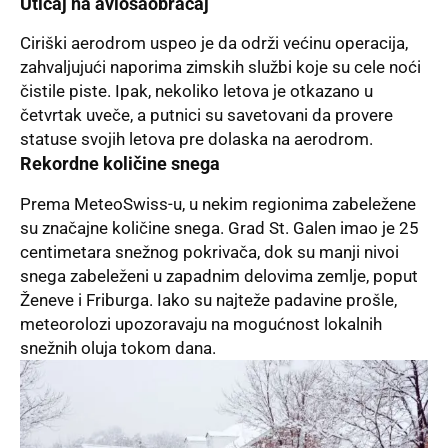
Uticaj na aviosaobraćaj
Ciriški aerodrom uspeo je da održi većinu operacija,
zahvaljujući naporima zimskih službi koje su cele noći
čistile piste. Ipak, nekoliko letova je otkazano u
četvrtak uveče, a putnici su savetovani da provere
statuse svojih letova pre dolaska na aerodrom.
Rekordne količine snega
Prema
MeteoSwiss
-u, u nekim regionima zabeležene
su značajne količine snega. Grad St. Galen imao je 25
centimetara snežnog pokrivača, dok su manji nivoi
snega zabeleženi u zapadnim delovima zemlje, poput
Ženeve i Friburga. Iako su najteže padavine prošle,
meteorolozi upozoravaju na mogućnost lokalnih
snežnih oluja tokom dana.