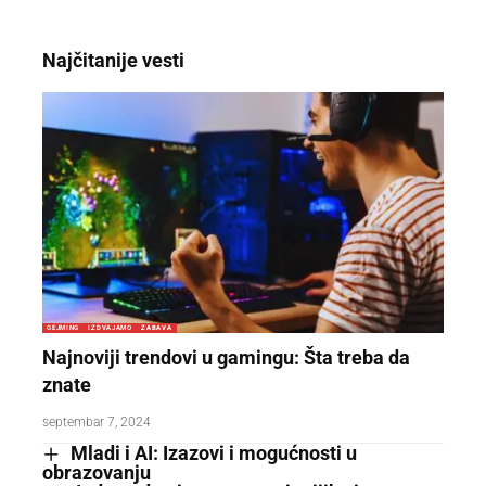
Najčitanije vesti
GEJMING
IZDVAJAMO
ZABAVA
Najnoviji trendovi u gamingu: Šta treba da
znate
septembar 7, 2024
Mladi i AI: Izazovi i mogućnosti u
obrazovanju