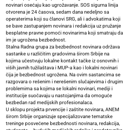
novinari osećaju kao ugrožavanje. SOS sigurna linija
otvorena je 24 časova, sedam dana nedeljno sa
operaterima koji su članovi SRG, ali i advokatima koji
se bave zastupanjem novinara i redakcija uz pružanje
besplatne pravne pomoći novinarima koji smatraju da
im je ugrožena bezbednost.
Stalna Radna grupa za bezbednost novinara održava
sastanke u različitim gradovima širom Srbije na
kojima učestvuju lokalne kontakt tačke iz osnovnih i
viših javnih tužilaštava i MUP-a kao i lokalni novinari
čija je bezbednost ugrožena. Na ovim sastancima se
razgovara o rešenim i nerešenim slučajevima i drugim
problemima sa kojima se lokalni novinari, mediji i
institucije suočavaju u nastojanjima da omoguće
bezbedan rad medijskih profesionalaca.
U sklopu projekta prvencije i zaštite novinara, ANEM
širom Srbije organizuje specijalizovane tematske
treninge posvećene bezbednosti novinara, redakcija,