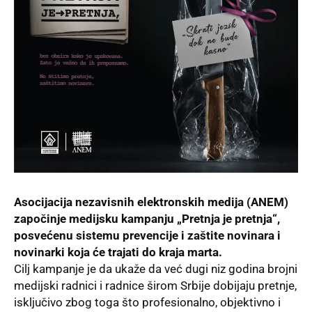
Asocijacija nezavisnih elektronskih medija (ANEM)
započinje medijsku kampanju „Pretnja je pretnja“,
posvećenu sistemu prevencije i zaštite novinara i
novinarki koja će trajati do kraja marta.
Cilj kampanje je da ukaže da već dugi niz godina brojni
medijski radnici i radnice širom Srbije dobijaju pretnje,
isključivo zbog toga što profesionalno, objektivno i