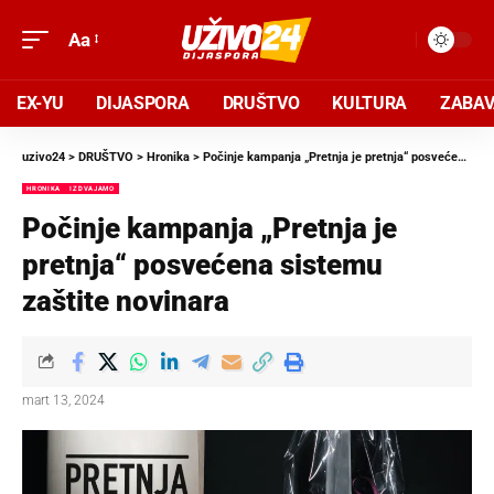
Aa
EX-YU
DIJASPORA
DRUŠTVO
KULTURA
ZABA
uzivo24
>
DRUŠTVO
>
Hronika
>
Počinje kampanja „Pretnja je pretnja“ posvećena sistemu zaštite novinara
HRONIKA
IZDVAJAMO
Počinje kampanja „Pretnja je
pretnja“ posvećena sistemu
zaštite novinara
mart 13, 2024