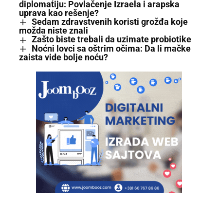
diplomatiju: Povlačenje Izraela i arapska
uprava kao rešenje?
Sedam zdravstvenih koristi grožđa koje
možda niste znali
Zašto biste trebali da uzimate probiotike
Noćni lovci sa oštrim očima: Da li mačke
zaista vide bolje noću?