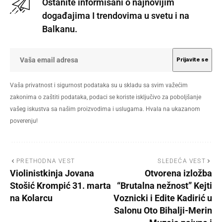
Ostanite informisani o najnovijim
događajima I trendovima u svetu i na
Balkanu.
Vaša privatnost i sigurnost podataka su u skladu sa svim važećim
zakonima o zaštiti podataka, podaci se koriste isključivo za poboljšanje
vašeg iskustva sa našim proizvodima i uslugama. Hvala na ukazanom
poverenju!
PRETHODNA VEST
SLEDEĆA VEST
Violinistkinja Jovana
Otvorena izložba
Stošić Krompić 31. marta
“Brutalna nežnost” Kejti
na Kolarcu
Voznicki i Edite Kadirić u
Salonu Oto Bihalji-Merin