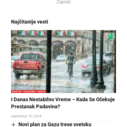
Zaprati
Najčitanije vesti
DRUŠTVO
IZDVAJAMO
SRBIJA
I Danas Nestabilno Vreme – Kada Se Očekuje
Prestanak Padavina?
septembar 10, 2024
Novi plan za Gazu trese svetsku