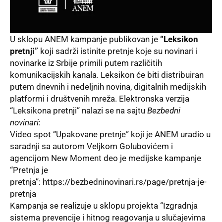
U sklopu ANEM kampanje publikovan je
“Leksikon
pretnji”
koji sadrži istinite pretnje koje su novinari i
novinarke iz Srbije primili putem različitih
komunikacijskih kanala. Leksikon će biti distribuiran
putem dnevnih i nedeljnih novina, digitalnih medijskih
platformi i društvenih mreža. Elektronska verzija
“Leksikona pretnji” nalazi se na sajtu
Bezbedni
novinari
:
Video spot “Upakovane pretnje” koji je ANEM uradio u
saradnji sa autorom Veljkom Golubovićem i
agencijom New Moment deo je medijske kampanje
“Pretnja je
pretnja”:
https://bezbedninovinari.rs/page/pretnja-je-
pretnja
Kampanja se realizuje u sklopu projekta “Izgradnja
sistema prevencije i hitnog reagovanja u slučajevima