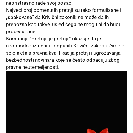
nepristrasno rade svoj posao.
Najveći broj pomenutih pretnji su tako formulisane i
„spakovane“ da Krivični zakonik ne može da ih
prepozna kao takve, usled čega ne mogu ni da budu
procesuirane.
Kampanja “Pretnja je pretnja” ukazuje da je
neophodno izmeniti i dopuniti Krivični zakonik čime bi
se olakšala pravna kvalifikacija pretnji i ugrožavanja
bezbednosti novinara koje se često odbacuju zbog
pravne neutemeljenosti.