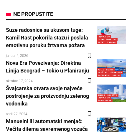
NE PROPUSTITE
Suze radosnice sa ukusom tuge:
Kamil Rast pokorila stazu i poslala
IZDVAJAMO
OSTALI SPORTOVI
SPORT
ZABAVA
emotivnu poruku žrtvama požara
januar 4, 2026
Nova Era Povezivanja: Direktna
Linija Beograd – Tokio u Planiranju
AZIJA
BIZNIS
DRUŠTVO
IZDVAJAMO
SAOBRAĆAJ
SRBIJA
oktobar 17, 2024
Švajcarska otvara svoje najveće
postrojenje za proizvodnju zelenog
BIZNIS
DRUŠTVO
IZDVAJAMO
ŠVAJCARSKA
vodonika
april 27, 2024
Manuelni ili automatski menjač:
Večita dilema savremenog vozača