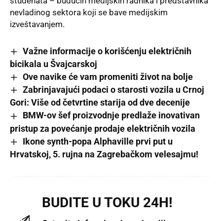
studenata – budućih medijskih radnika i predstavnika
nevladinog sektora koji se bave medijskim
izveštavanjem.
Važne informacije o korišćenju električnih
bicikala u Švajcarskoj
Ove navike će vam promeniti život na bolje
Zabrinjavajući podaci o starosti vozila u Crnoj
Gori: Više od četvrtine starija od dve decenije
BMW-ov šef proizvodnje predlaže inovativan
pristup za povećanje prodaje električnih vozila
Ikone synth-popa Alphaville prvi put u
Hrvatskoj, 5. rujna na Zagrebačkom velesajmu!
BUDITE U TOKU 24H!