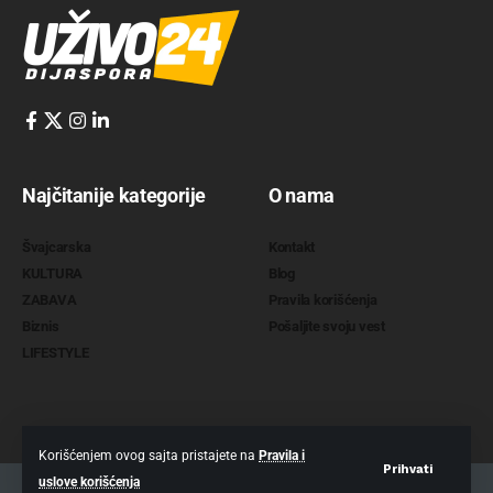
Najčitanije kategorije
O nama
Švajcarska
Kontakt
KULTURA
Blog
ZABAVA
Pravila korišćenja
Biznis
Pošaljite svoju vest
LIFESTYLE
Korišćenjem ovog sajta pristajete na
Pravila i
Prihvati
uslove korišćenja