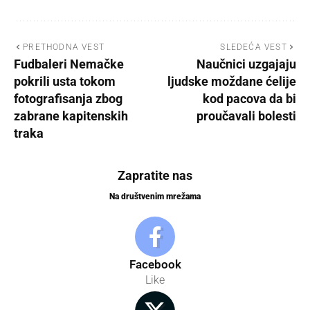
PRETHODNA VEST
SLEDEĆA VEST
Fudbaleri Nemačke
Naučnici uzgajaju
pokrili usta tokom
ljudske moždane ćelije
fotografisanja zbog
kod pacova da bi
zabrane kapitenskih
proučavali bolesti
traka
Zapratite nas
Na društvenim mrežama
Facebook
Like