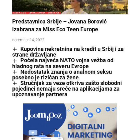
IZDVAJAMO
LEPOTA & MODA
LIFESTYLE
Predstavnica Srbije – Jovana Borović
izabrana za Miss Eco Teen Europe
decembar 14, 2022
Kupovina nekretnina na kredit u Srbij i za
strane državljane
Počela najveća NATO vojna vežba od
hladnog rata na severu Evrope
Nedostatak znanja o analnom seksu
posebno je rizičan za žene
Stručnjak za veze otkriva zašto slobodni
pojedinci nemaju sreće na aplikacijama za
upoznavanje partnera