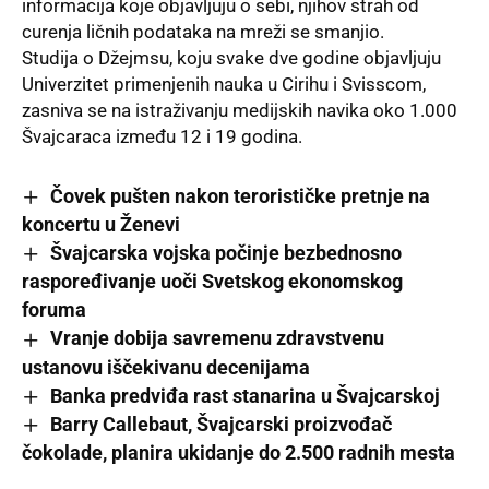
informacija koje objavljuju o sebi, njihov strah od
curenja ličnih podataka na mreži se smanjio.
Studija
o Džejmsu, koju svake dve godine objavljuju
Univerzitet primenjenih nauka u Cirihu i Svisscom,
zasniva se na istraživanju medijskih navika oko 1.000
Švajcaraca između 12 i 19 godina.
Čovek pušten nakon terorističke pretnje na
koncertu u Ženevi
Švajcarska vojska počinje bezbednosno
raspoređivanje uoči Svetskog ekonomskog
foruma
Vranje dobija savremenu zdravstvenu
ustanovu iščekivanu decenijama
Banka predviđa rast stanarina u Švajcarskoj
Barry Callebaut, Švajcarski proizvođač
čokolade, planira ukidanje do 2.500 radnih mesta