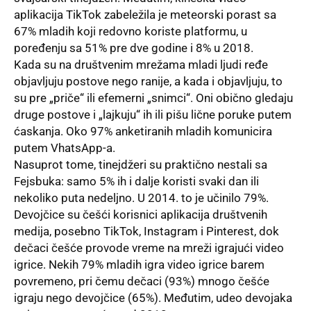
aplikacija TikTok zabeležila je meteorski porast sa
67% mladih koji redovno koriste platformu, u
poređenju sa 51% pre dve godine i 8% u 2018.
Kada su na društvenim mrežama mladi ljudi ređe
objavljuju postove nego ranije, a kada i objavljuju, to
su pre „priče“ ili efemerni „snimci“. Oni obično gledaju
druge postove i „lajkuju“ ih ili pišu lične poruke putem
ćaskanja. Oko 97% anketiranih mladih komunicira
putem VhatsApp-a.
Nasuprot tome, tinejdžeri su praktično nestali sa
Fejsbuka: samo 5% ih i dalje koristi svaki dan ili
nekoliko puta nedeljno. U 2014. to je učinilo 79%.
Devojčice su češći korisnici aplikacija društvenih
medija, posebno TikTok, Instagram i Pinterest, dok
dečaci češće provode vreme na mreži igrajući video
igrice. Nekih 79% mladih igra video igrice barem
povremeno, pri čemu dečaci (93%) mnogo češće
igraju nego devojčice (65%). Međutim, udeo devojaka