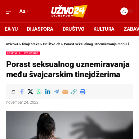
Aa
EX-YU
DIJASPORA
DRUŠTVO
KULTURA
ZABA
uzivo24
>
Švajcarska
>
Društvo-ch
>
Porast seksualnog uznemiravanja među švajcarskim tinejdžerima
DRUŠTVO-CH
ŠVAJCARSKA
Porast seksualnog uznemiravanja
među švajcarskim tinejdžerima
novembar 24, 2022