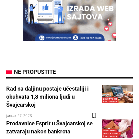
NE PROPUSTITE
Rad na daljinu postaje učestaliji i
obuhvata 1,8 miliona ljudi u
DRUŠTVO-CH
ŠVAJCARSKA
Švajcarskoj
januar 27, 2023
Prodavnice Esprit u Švajcarskoj se
zatvaraju nakon bankrota
IZDVAJAMO
LEPOTA & MODA
ŠVAJCARSKA