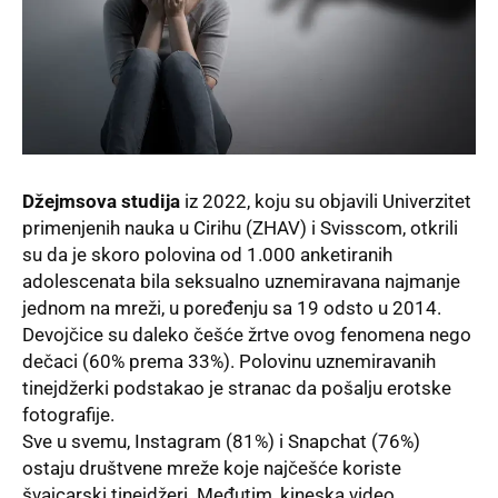
Džejmsova studija
iz 2022, koju su objavili Univerzitet
primenjenih nauka u Cirihu (ZHAV) i Svisscom, otkrili
su da je skoro polovina od 1.000 anketiranih
adolescenata bila seksualno uznemiravana najmanje
jednom na mreži, u poređenju sa 19 odsto u 2014.
Devojčice su daleko češće žrtve ovog fenomena nego
dečaci (60% prema 33%). Polovinu uznemiravanih
tinejdžerki podstakao je stranac da pošalju erotske
fotografije.
Sve u svemu,
Instagram
(81%) i
Snapchat
(76%)
ostaju društvene mreže koje najčešće koriste
švajcarski tinejdžeri. Međutim, kineska video