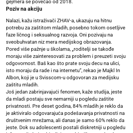
gejmera se povećao od 2018.
Poziv na akciju
Nalazi, kažu istraživači ZHAV-a, ukazuju na hitnu
potrebu za zaštitom mladih, posebno tokom osetljive
faze ličnog i seksualnog razvoja. Oni pozivaju na
sveobuhvatan niz mera medijskog obrazovanja.
Pored više pažnje u školama, „roditelji se takođe
moraju više zainteresovati za problem i preuzeti svoju
odgovornost. Baš kao što prate svoju decu na ulici,
isto moraju da rade i na internetu“, rekao je Majkl In
Albon, koji je u Svisscom-u odgovoran za medijsku
zaštitu mladih.
Još jedan zabrinjavajući fenomen, kaže studija, jeste
da mladi postaju sve nemarniji u pogledu zaštite
privatnosti. Pre deset godina, 84% mladih je reklo da
je aktiviralo odgovarajuća podešavanja privatnosti na
društvenim mrežama, ali danas je samo 60% reklo da
jeste. Dok su adolescenti postali diskretniji u pogledu