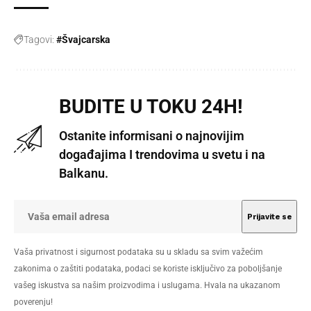
Tagovi:
#Švajcarska
BUDITE U TOKU 24H!
Ostanite informisani o najnovijim
događajima I trendovima u svetu i na
Balkanu.
Vaša privatnost i sigurnost podataka su u skladu sa svim važećim
zakonima o zaštiti podataka, podaci se koriste isključivo za poboljšanje
vašeg iskustva sa našim proizvodima i uslugama. Hvala na ukazanom
poverenju!