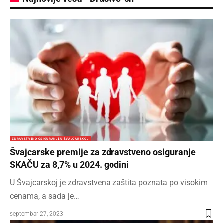
ZDRAVSTVENO OSIGURANJE U ŠVAJCARSKOJ
Švajcarske premije za zdravstveno osiguranje
SKAČU za 8,7% u 2024. godini
U Švajcarskoj je zdravstvena zaštita poznata po visokim
cenama, a sada je…
septembar 27, 2023