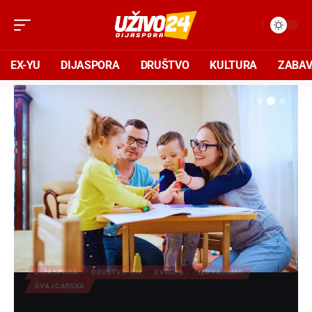
EX-YU
DIJASPORA
DRUŠTVO
KULTURA
ZABA
DIJASPORA
DRUŠTVO-CH
EVROPA
IZDVAJAMO
ŠVAJCARSKA
Troškovi odgajanja dvoje dece u