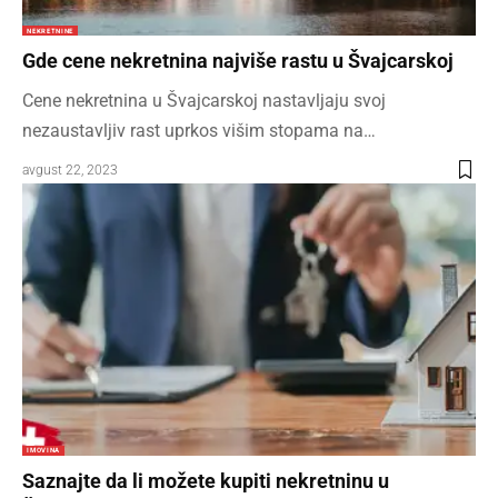
NEKRETNINE
Gde cene nekretnina najviše rastu u Švajcarskoj
Cene nekretnina u Švajcarskoj nastavljaju svoj
nezaustavljiv rast uprkos višim stopama na…
avgust 22, 2023
IMOVINA
Saznajte da li možete kupiti nekretninu u