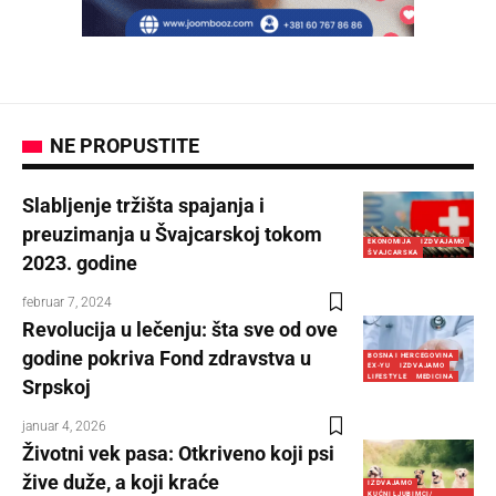
NE PROPUSTITE
Slabljenje tržišta spajanja i
preuzimanja u Švajcarskoj tokom
EKONOMIJA
IZDVAJAMO
ŠVAJCARSKA
2023. godine
februar 7, 2024
Revolucija u lečenju: šta sve od ove
godine pokriva Fond zdravstva u
BOSNA I HERCEGOVINA
EX-YU
IZDVAJAMO
LIFESTYLE
MEDICINA
Srpskoj
januar 4, 2026
Životni vek pasa: Otkriveno koji psi
žive duže, a koji kraće
IZDVAJAMO
KUĆNI LJUBIMCI/