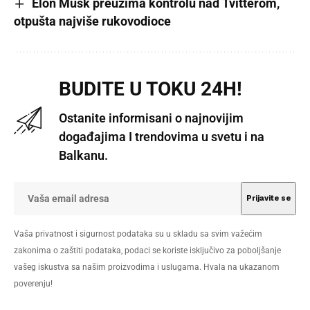
Elon Musk preuzima kontrolu nad Tvitterom,
otpušta najviše rukovodioce
BUDITE U TOKU 24H!
Ostanite informisani o najnovijim
događajima I trendovima u svetu i na
Balkanu.
Vaša privatnost i sigurnost podataka su u skladu sa svim važećim
zakonima o zaštiti podataka, podaci se koriste isključivo za poboljšanje
vašeg iskustva sa našim proizvodima i uslugama. Hvala na ukazanom
poverenju!