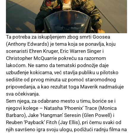
Ta potreba za iskuplјenjem zbog smrti Goosea
(Anthony Edwards) je tema koja se ponavlјa, koju
scenaristi Ehren Kruger, Eric Warren Singer i
Christopher McQuarrie pokreću sa razornom
lakoćom. Ne samo da tematski podnožje daje
uzbuđenje kokicama, već stavlјa publiku u pilotsko
sedište od prvog minuta uz pomoć staromodnog
pripovedanja, a kao rezultat toga Maverik nadmašuje
sva očekivanja.
Sem njega, za odabrano mesto u timu, boriće se i
njegovi kolege – Natasha ‘Phoenix’ Trace (Monica
Barbaro), Jake ‘Hangman’ Seresin (Glen Powell) i
Reuben ‘Payback’ Fitch (Jay Ellis), pri čemu svaki od
njih savršeno igra svoju ulogu, podižući radnju filma na