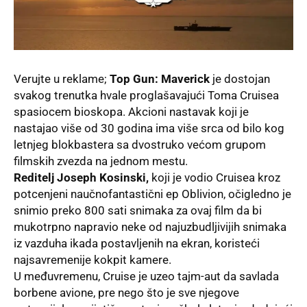
Verujte u reklame;
Top Gun: Maverick
je dostojan
svakog trenutka hvale proglašavajući Toma Cruisea
spasiocem bioskopa. Akcioni nastavak koji je
nastajao više od 30 godina ima više srca od bilo kog
letnjeg blokbastera sa dvostruko većom grupom
filmskih zvezda na jednom mestu.
Reditelј Joseph Kosinski,
koji je vodio Cruisea kroz
potcenjeni naučnofantastični ep Oblivion, očigledno je
snimio preko 800 sati snimaka za ovaj film da bi
mukotrpno napravio neke od najuzbudlјivijih snimaka
iz vazduha ikada postavlјenih na ekran, koristeći
najsavremenije kokpit kamere.
U međuvremenu,
Cruise je uzeo tajm-aut da savlada
borbene avione, pre nego što je sve njegove