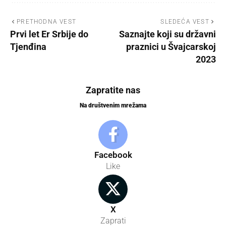
PRETHODNA VEST
SLEDEĆA VEST
Prvi let Er Srbije do
Saznajte koji su državni
Tjenđina
praznici u Švajcarskoj
2023
Zapratite nas
Na društvenim mrežama
Facebook
Like
X
Zaprati