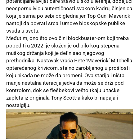
potencijalne avijatičare stavio u školu letenja, dodajući
neospornu ivicu autentičnosti svakom kadru, činjenica
koja je sama po sebi očigledna jer Top Gun: Maverick
nastoji da povrati srca i umove bioskopske publike
svuda u svetu.
Međutim, ono što ovo čini blockbuster-om koji treba
pobediti u 2022. je složenije od bilo kog stepena
muškog držanja koji je definisao njegovog
prethodnika. Nastavak vraća Pete ‘Maverick’ Mitchella
opterećenog krivicom, stalno zaroblјenog u prošlosti
koju nikada ne može da promeni. Ova starija i ništa
manje nestalna iteracija jedva da može se drži pod
kontrolom, dok se flešbekovi vešto tkaju u tačke
zapleta iz originala Tony Scott-a kako bi napajali
nostalgiju.