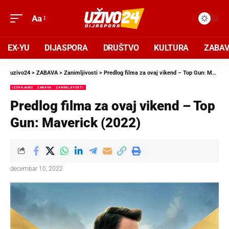
Aa
EX-YU
DIJASPORA
DRUŠTVO
KULTURA
ZABA
uzivo24
>
ZABAVA
>
Zanimljivosti
>
Predlog filma za ovaj vikend – Top Gun: Maverick (2022)
IZDVAJAMO
ZABAVA
ZANIMLJIVOSTI
Predlog filma za ovaj vikend – Top
Gun: Maverick (2022)
decembar 10, 2022