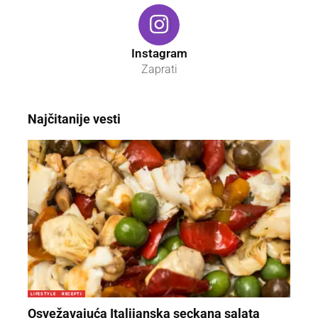
Instagram
Zaprati
Najčitanije vesti
LIFESTYLE
RECEPTI
Osvežavajuća Italijanska seckana salata