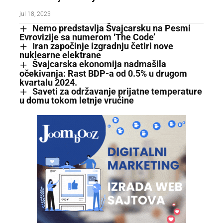
jul 18, 2023
Nemo predstavlja Švajcarsku na Pesmi
Evrovizije sa numerom ‘The Code’
Iran započinje izgradnju četiri nove
nuklearne elektrane
Švajcarska ekonomija nadmašila
očekivanja: Rast BDP-a od 0.5% u drugom
kvartalu 2024.
Saveti za održavanje prijatne temperature
u domu tokom letnje vrućine