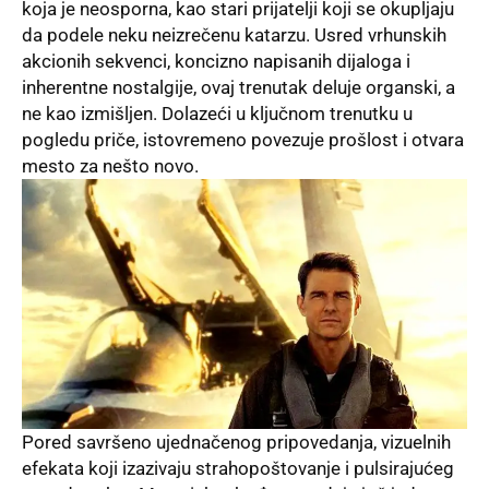
koja je neosporna, kao stari prijatelјi koji se okuplјaju
da podele neku neizrečenu katarzu. Usred vrhunskih
akcionih sekvenci, koncizno napisanih dijaloga i
inherentne nostalgije, ovaj trenutak deluje organski, a
ne kao izmišlјen. Dolazeći u klјučnom trenutku u
pogledu priče, istovremeno povezuje prošlost i otvara
mesto za nešto novo.
Pored savršeno ujednačenog pripovedanja, vizuelnih
efekata koji izazivaju strahopoštovanje i pulsirajućeg