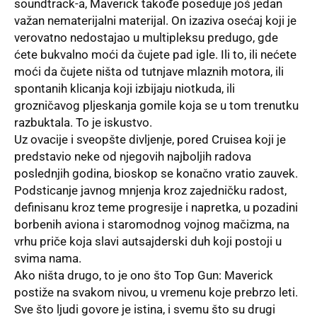
soundtrack-a, Maverick takođe poseduje još jedan
važan nematerijalni materijal. On izaziva osećaj koji je
verovatno nedostajao u multipleksu predugo, gde
ćete bukvalno moći da čujete pad igle. Ili to, ili nećete
moći da čujete ništa od tutnjave mlaznih motora, ili
spontanih klicanja koji izbijaju niotkuda, ili
grozničavog plјeskanja gomile koja se u tom trenutku
razbuktala. To je iskustvo.
Uz ovacije i sveopšte divlјenje, pored Cruisea koji je
predstavio neke od njegovih najbolјih radova
poslednjih godina, bioskop se konačno vratio zauvek.
Podsticanje javnog mnjenja kroz zajedničku radost,
definisanu kroz teme progresije i napretka, u pozadini
borbenih aviona i staromodnog vojnog mačizma, na
vrhu priče koja slavi autsajderski duh koji postoji u
svima nama.
Ako ništa drugo, to je ono što Top Gun: Maverick
postiže na svakom nivou, u vremenu koje prebrzo leti.
Sve što lјudi govore je istina, i svemu što su drugi