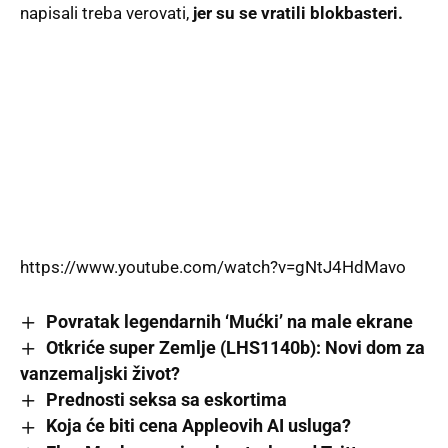
napisali treba verovati,
jer su se vratili blokbasteri.
https://www.youtube.com/watch?v=gNtJ4HdMavo
Povratak legendarnih ‘Mućki’ na male ekrane
Otkriće super Zemlje (LHS1140b): Novi dom za
vanzemaljski život?
Prednosti seksa sa eskortima
Koja će biti cena Appleovih AI usluga?