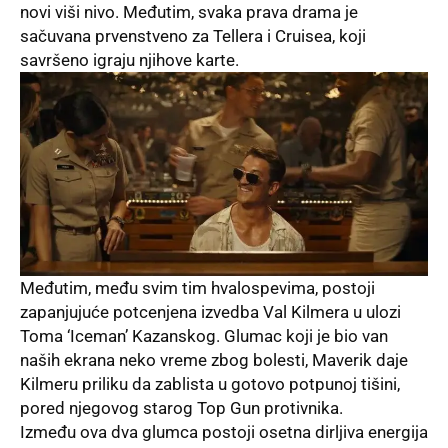
novi viši nivo. Međutim, svaka prava drama je
sačuvana prvenstveno za Tellera i Cruisea, koji
savršeno igraju njihove karte.
Međutim, među svim tim hvalospevima, postoji
zapanjujuće potcenjena izvedba Val Kilmera u ulozi
Toma ‘Iceman’ Kazanskog. Glumac koji je bio van
naših ekrana neko vreme zbog bolesti, Maverik daje
Kilmeru priliku da zablista u gotovo potpunoj tišini,
pored njegovog starog Top Gun protivnika.
Između ova dva glumca postoji osetna dirljiva energija