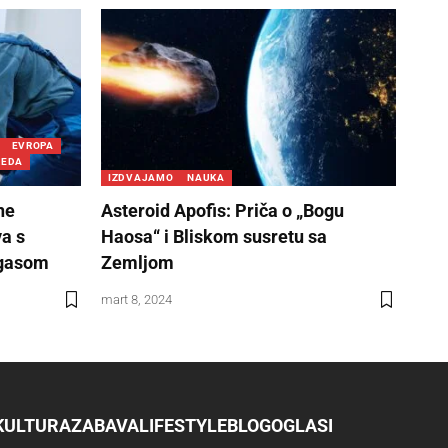
EVROPA
REDA
IZDVAJAMO
NAUKA
ne
Asteroid Apofis: Priča o „Bogu
va s
Haosa“ i Bliskom susretu sa
 gasom
Zemljom
mart 8, 2024
KULTURA
ZABAVA
LIFESTYLE
BLOG
OGLASI