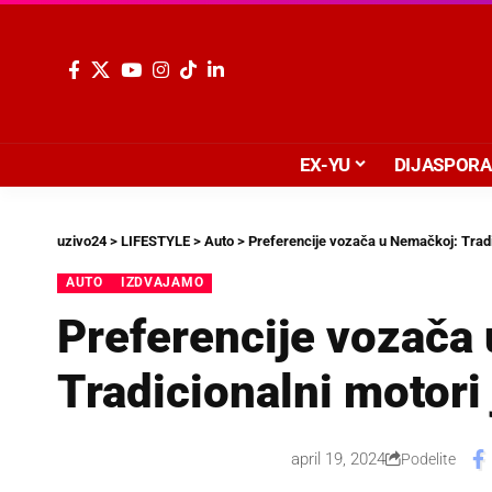
EX-YU
DIJASPORA
uzivo24
>
LIFESTYLE
>
Auto
>
Preferencije vozača u Nemačkoj: Tradi
AUTO
IZDVAJAMO
Preferencije vozača
Tradicionalni motori
april 19, 2024
Podelite