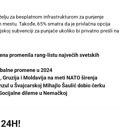
e želju za besplatnom infrastrukturom za punjenje
om mestu. Takođe, 65% smatra da je privlačna opcija
ijskoj subvenciji za punjače ukoliko bi privatno prešli na
rena promenila rang-listu najvećih svetskih
lobalne promene u 2024
 Gruzija i Moldavija na meti NATO širenja
nzul u Švajcarskoj Mihajlo Šaulić dobio ćerku
 Socijalne dileme u Nemačkoj
 24H!