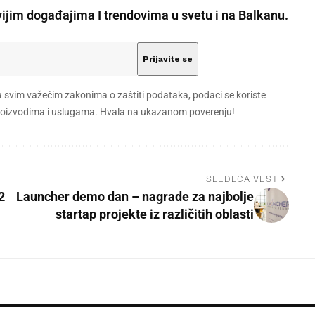
vijim događajima I trendovima u svetu i na Balkanu.
a svim važećim zakonima o zaštiti podataka, podaci se koriste
 proizvodima i uslugama. Hvala na ukazanom poverenju!
SLEDEĆA VEST
2
Launcher demo dan – nagrade za najbolje
startap projekte iz različitih oblasti