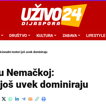
DRUŠTVO
KULTURA
ZABAVA
LIFESTYLE
cionalni motori još uvek dominiraju
 u Nemačkoj:
 još uvek dominiraju