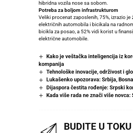
hibridna vozila nose sa sobom.
Potreba za boljom infrastrukturom
Veliki procenat zaposlenih, 75%, izrazio j
električnih automobila i bicikala na radn
bicikla za posao, a 52% vidi korist u finans
električne automobile.
Kako je veštačka inteligencija iz ko
kompanija
Tehnološke inovacije, održivost i g
Lukašenko upozorava: Srbija, Bosna,
Dijaspora čestita rođenje: Srpski ko
Kada više rada ne znači više novca:
BUDITE U TOKU