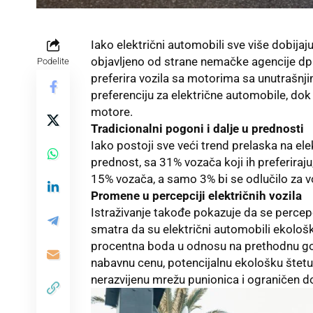
Iako električni automobili sve više dobijaj
objavljeno od strane nemačke agencije dp
Podelite
preferira vozila sa motorima sa unutrašnj
preferenciju za električne automobile, dok 
motore.
Tradicionalni pogoni i dalje u prednosti
Iako postoji sve veći trend prelaska na elek
prednost, sa 31% vozača koji ih preferiraju
15% vozača, a samo 3% bi se odlučilo za vo
Promene u percepciji električnih vozila
Istraživanje takođe pokazuje da se percepc
smatra da su električni automobili ekološki 
procentna boda u odnosu na prethodnu godin
nabavnu cenu, potencijalnu ekološku štetu o
nerazvijenu mrežu punionica i ograničen d