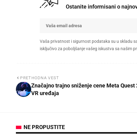
Ostanite informisani o najno
Vaša privatnost i sigurnost podataka su u skladu s
isključivo za poboljšanje vašeg iskustva sa našim
PRETHODNA VEST
Značajno trajno sniženje cene Meta Quest 
VR uređaja
NE PROPUSTITE