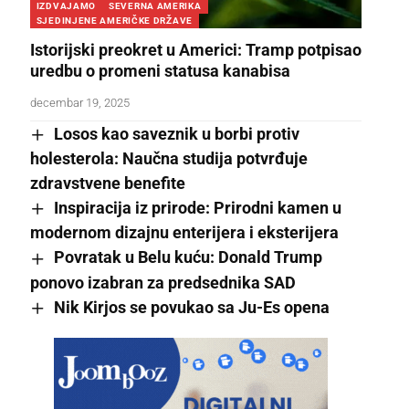
IZDVAJAMO
SEVERNA AMERIKA
SJEDINJENE AMERIČKE DRŽAVE
Istorijski preokret u Americi: Tramp potpisao
uredbu o promeni statusa kanabisa
decembar 19, 2025
Losos kao saveznik u borbi protiv
holesterola: Naučna studija potvrđuje
zdravstvene benefite
Inspiracija iz prirode: Prirodni kamen u
modernom dizajnu enterijera i eksterijera
Povratak u Belu kuću: Donald Trump
ponovo izabran za predsednika SAD
Nik Kirjos se povukao sa Ju-Es opena