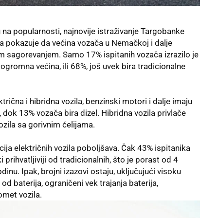
u na popularnosti, najnovije istraživanje Targobanke
a pokazuje da većina vozača u Nemačkoj i dalje
im sagorevanjem. Samo 17% ispitanih vozača izrazilo je
ogromna većina, ili 68%, još uvek bira tradicionalne
trična i hibridna vozila, benzinski motori i dalje imaju
, dok 13% vozača bira dizel. Hibridna vozila privlače
zila sa gorivnim ćelijama.
ija električnih vozila poboljšava. Čak 43% ispitanika
prihvatljiviji od tradicionalnih, što je porast od 4
u. Ipak, brojni izazovi ostaju, uključujući visoku
d baterija, ograničeni vek trajanja baterija,
omet vozila.