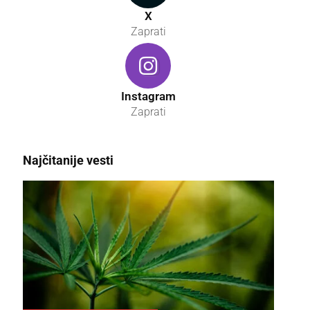
X
Zaprati
Instagram
Zaprati
Najčitanije vesti