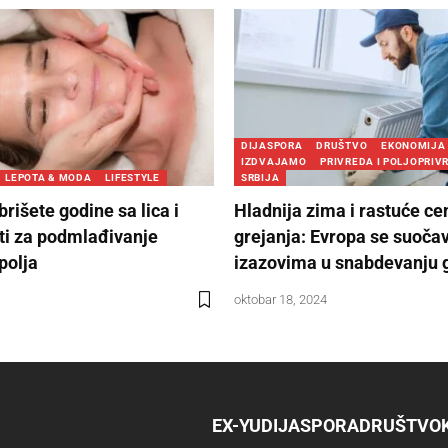
DIJASPORA
DRUŠTVO
EKONOMIJA
IZDVAJAMO
PRIVREDA I POLJOPRIV
LEPOTA & MODA
LIFESTYLE
SRBIJA
rišete godine sa lica i
Hladnija zima i rastuće ce
eti za podmlađivanje
grejanja: Evropa se suoča
spolja
izazovima u snabdevanju
oktobar 18, 2024
EX-YU
DIJASPORA
DRUŠTVO