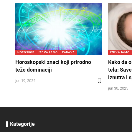
HOROSKOP
IZDVAJAMO
ZABAVA
IZDVAJAMO
Horoskopski znaci koji prirodno
Kako da ob
teže dominaciji
tela: Sav
iznutra i 
jun 19, 2024
jun 30, 2025
Kategorije