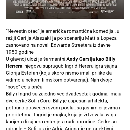
“Nevestin otac” je američka romantična
k
omedija
, u
režiji Gari-ja Alaszaki-ja po scenariju Matt-a Lopeza
zasnovano na noveli Edwarda Streetera iz davne
1950.godine
U glavnoj ulozi je šarmantni
Andy Garsija kao Billy
Herrera
, njegovu suprugub Ingrid Hereru igra sjajna
Glorija Estefan (koju skoro nismo imali prilike da
vidimo u nekom filmskom ostvarenju). Njih dvoje
“nose” celu priču.
Billy i Ingrid su zajedno već dvadesetak godina, imaju
dve ćerke Sofi i Coru. Billy je uspešan arhitekta,
potpuno posvećen svom poslu , sa jasnim ciljevima i
prioritetima. Ingrid je majka, koja je žrtvovala svoju
karijeru dizajnera enterijera radi porodice. Ćerke su
odrasle – Sofi igra je Adria Arjona, je perspektivni