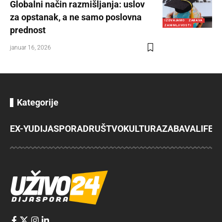
Globalni način razmišljanja: uslov
za opstanak, a ne samo poslovna
IZDVAJAMO
ZABAVA
ZANIMLJIVOSTI
prednost
januar 16, 2026
Kategorije
EX-YU
DIJASPORA
DRUŠTVO
KULTURA
ZABAVA
LIFES