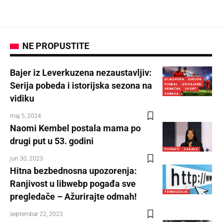
NE PROPUSTITE
Bajer iz Leverkuzena nezaustavljiv:
DIJASPORA
EVROPA
Serija pobeda i istorijska sezona na
FUDBAL
IZDVAJAMO
NEMAČKA
SPORT
ZABAVA
vidiku
maj 5, 2024
Naomi Kembel postala mama po
drugi put u 53. godini
POZNATI
ZABAVA
jun 30, 2023
Hitna bezbednosna upozorenja:
Ranjivost u libwebp pogađa sve
TEHNOLOGIJA
pregledače – Ažurirajte odmah!
septembar 22, 2023