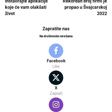
Instalirajte aplikacije
Rekordan broj firmi je
koje će vam olakšati
propao u Švajcarskoj
život
2022
Zapratite nas
Na društvenim mrežama
Facebook
Like
X
Zaprati