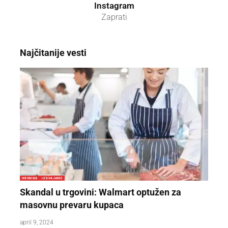
Instagram
Zaprati
Najčitanije vesti
HRONIKA
IZDVAJAMO
Skandal u trgovini: Walmart optužen za
masovnu prevaru kupaca
april 9, 2024