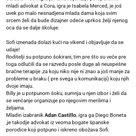
mladi advokat a Cora, igra je Isabela Merced, je još
uvek po malo nesnadjena mlada dama koja svim
srcem želi da bude dizajner odeće uprkos želji njenog
oca da se dalje školuje.
Sofi iznenada dolazi kući na vikend i objavljuje da se
udaje!
Roditelji su potpuno šokirani, tim pre što su veče pre
toga odlučili da se razvedu posle duge ali neuspešne
bračne terapije ,za koju niko nije ni znao a još manje za
probleme u braku ( pre svega u komunikaciji) koju njih
dvoje imaju.
Billy je u potpunom šoku, sumnja u njen izbor i želi da
se venčanje organizuje po njegovim merilima i
željama.
Mladin izabranik
Adan Castillo
, igra ga Diego Boneta
,je takodje advokat iz veoma bogate španske
porodice koji potpuno i iskreno obožava Sofi.