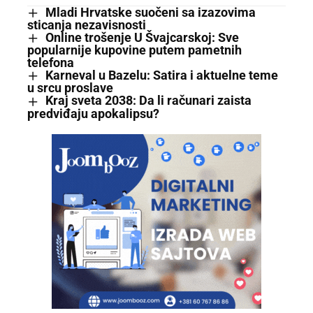
Mladi Hrvatske suočeni sa izazovima
sticanja nezavisnosti
Online trošenje U Švajcarskoj: Sve
popularnije kupovine putem pametnih
telefona
Karneval u Bazelu: Satira i aktuelne teme
u srcu proslave
Kraj sveta 2038: Da li računari zaista
predviđaju apokalipsu?