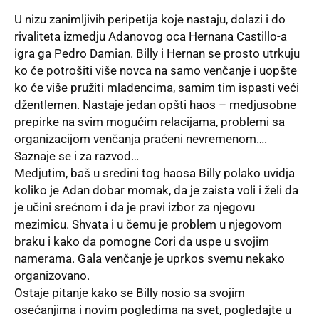
U nizu zanimljivih peripetija koje nastaju, dolazi i do
rivaliteta izmedju Adanovog oca Hernana Castillo-a
igra ga Pedro Damian. Billy i Hernan se prosto utrkuju
ko će potrošiti više novca na samo venčanje i uopšte
ko će više pružiti mladencima, samim tim ispasti veći
džentlemen. Nastaje jedan opšti haos – medjusobne
prepirke na svim mogućim relacijama, problemi sa
organizacijom venčanja praćeni nevremenom….
Saznaje se i za razvod…
Medjutim, baš u sredini tog haosa Billy polako uvidja
koliko je Adan dobar momak, da je zaista voli i želi da
je učini srećnom i da je pravi izbor za njegovu
mezimicu. Shvata i u čemu je problem u njegovom
braku i kako da pomogne Cori da uspe u svojim
namerama. Gala venčanje je uprkos svemu nekako
organizovano.
Ostaje pitanje kako se Billy nosio sa svojim
osećanjima i novim pogledima na svet, pogledajte u