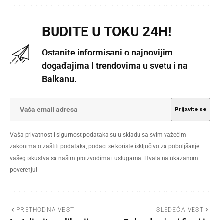
BUDITE U TOKU 24H!
Ostanite informisani o najnovijim
događajima I trendovima u svetu i na
Balkanu.
Vaša privatnost i sigurnost podataka su u skladu sa svim važećim
zakonima o zaštiti podataka, podaci se koriste isključivo za poboljšanje
vašeg iskustva sa našim proizvodima i uslugama. Hvala na ukazanom
poverenju!
PRETHODNA VEST
SLEDEĆA VEST