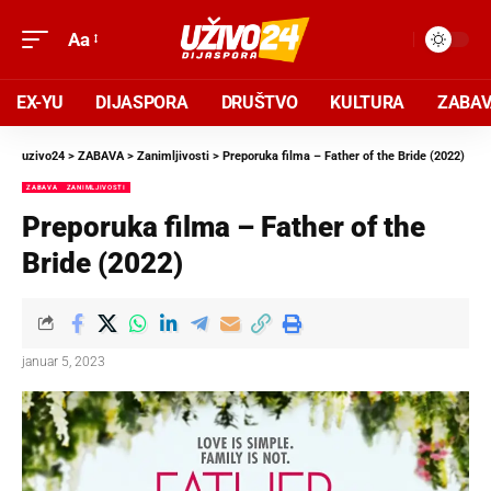
Aa
EX-YU
DIJASPORA
DRUŠTVO
KULTURA
ZABA
uzivo24
>
ZABAVA
>
Zanimljivosti
>
Preporuka filma – Father of the Bride (2022)
ZABAVA
ZANIMLJIVOSTI
Preporuka filma – Father of the
Bride (2022)
januar 5, 2023