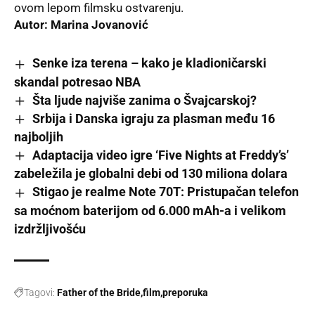
ovom lepom filmsku ostvarenju.
Autor: Marina Jovanović
Senke iza terena – kako je kladioničarski
skandal potresao NBA
Šta ljude najviše zanima o Švajcarskoj?
Srbija i Danska igraju za plasman među 16
najboljih
Adaptacija video igre ‘Five Nights at Freddy’s’
zabeležila je globalni debi od 130 miliona dolara
Stigao je realme Note 70T: Pristupačan telefon
sa moćnom baterijom od 6.000 mAh-a i velikom
izdržljivošću
Tagovi:
Father of the Bride
film
preporuka