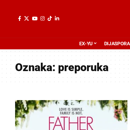
EX-YU
DIJASPORA
Oznaka:
preporuka