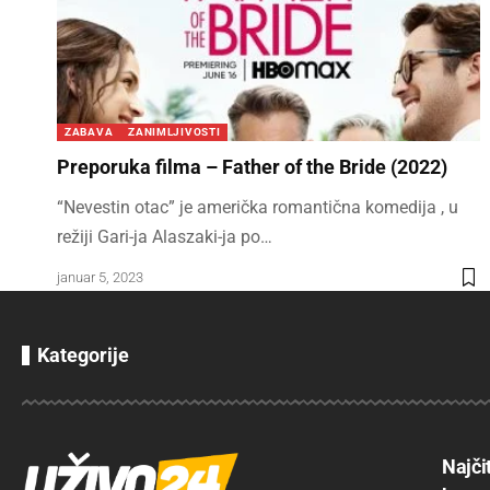
ZABAVA
ZANIMLJIVOSTI
Preporuka filma – Father of the Bride (2022)
“Nevestin otac” je američka romantična komedija , u
režiji Gari-ja Alaszaki-ja po…
januar 5, 2023
Kategorije
Najči