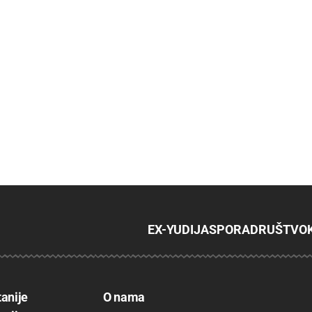
EX-YU
DIJASPORA
DRUŠTVO
tanije
O nama