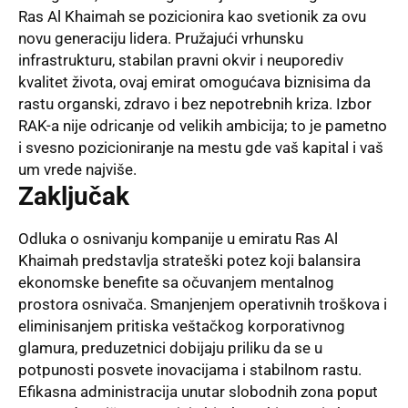
Ras Al Khaimah se pozicionira kao svetionik za ovu
novu generaciju lidera. Pružajući vrhunsku
infrastrukturu, stabilan pravni okvir i neuporediv
kvalitet života, ovaj emirat omogućava biznisima da
rastu organski, zdravo i bez nepotrebnih kriza. Izbor
RAK-a nije odricanje od velikih ambicija; to je pametno
i svesno pozicioniranje na mestu gde vaš kapital i vaš
um vrede najviše.
Zaključak
Odluka o osnivanju kompanije u emiratu Ras Al
Khaimah predstavlja strateški potez koji balansira
ekonomske benefite sa očuvanjem mentalnog
prostora osnivača. Smanjenjem operativnih troškova i
eliminisanjem pritiska veštačkog korporativnog
glamura, preduzetnici dobijaju priliku da se u
potpunosti posvete inovacijama i stabilnom rastu.
Efikasna administracija unutar slobodnih zona poput