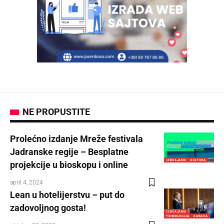
NE PROPUSTITE
Prolećno izdanje Mreže festivala
Jadranske regije – Besplatne
IZDVAJAMO
KULTURA
projekcije u bioskopu i online
april 4, 2024
Lean u hotelijerstvu – put do
zadovoljnog gosta!
IZDVAJAMO
TEHNOLOGIJA
ZABAVA