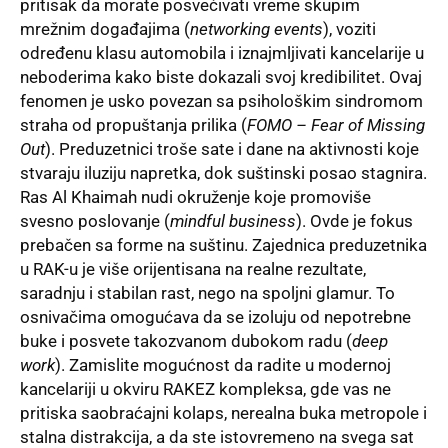
pritisak da morate posvećivati vreme skupim
mrežnim događajima (
networking events
), voziti
određenu klasu automobila i iznajmljivati kancelarije u
neboderima kako biste dokazali svoj kredibilitet. Ovaj
fenomen je usko povezan sa psihološkim sindromom
straha od propuštanja prilika (
FOMO – Fear of Missing
Out
). Preduzetnici troše sate i dane na aktivnosti koje
stvaraju iluziju napretka, dok suštinski posao stagnira.
Ras Al Khaimah nudi okruženje koje promoviše
svesno poslovanje (
mindful business
). Ovde je fokus
prebačen sa forme na suštinu. Zajednica preduzetnika
u RAK-u je više orijentisana na realne rezultate,
saradnju i stabilan rast, nego na spoljni glamur. To
osnivačima omogućava da se izoluju od nepotrebne
buke i posvete takozvanom dubokom radu (
deep
work
). Zamislite mogućnost da radite u modernoj
kancelariji u okviru RAKEZ kompleksa, gde vas ne
pritiska saobraćajni kolaps, nerealna buka metropole i
stalna distrakcija, a da ste istovremeno na svega sat