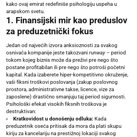
kako ovaj emirat redefiniše psihologiju uspeha u
arapskom svetu.
1. Finansijski mir kao preduslov
za preduzetnički fokus
Jedan od najvećih izvora anksioznosti za svakog
osnivača kompanije jeste takozvani
runway
– period
tokom kojeg biznis može da preživi pre nego što
postane profitabilan ili pre nego što potroši početni
kapital. Kada izaberete hiper-kompetitivno okruženje,
vaši fiksni troškovi poslovanja (zakup poslovnog
prostora, administrativne takse, licence, vize za
zaposlene) drastično smanjuju taj period sigurnosti.
Psihološki efekat visokih fiksnih troškova je
destruktivan:
Kratkovidost u donošenju odluka:
Kada
preduzetnik oseća pritisak da mora da plati skupu
kiriju za kancelariju na prestižnoj lokaciji svakog