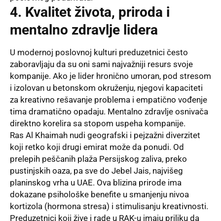
4. Kvalitet života, priroda i
mentalno zdravlje lidera
U modernoj poslovnoj kulturi preduzetnici često
zaboravljaju da su oni sami najvažniji resurs svoje
kompanije. Ako je lider hronično umoran, pod stresom
i izolovan u betonskom okruženju, njegovi kapaciteti
za kreativno rešavanje problema i empatično vođenje
tima dramatično opadaju. Mentalno zdravlje osnivača
direktno korelira sa stopom uspeha kompanije.
Ras Al Khaimah nudi geografski i pejzažni diverzitet
koji retko koji drugi emirat može da ponudi. Od
prelepih peščanih plaža Persijskog zaliva, preko
pustinjskih oaza, pa sve do Jebel Jais, najvišeg
planinskog vrha u UAE. Ova blizina prirode ima
dokazane psihološke benefite u smanjenju nivoa
kortizola (hormona stresa) i stimulisanju kreativnosti.
Preduzetnici koji žive i rade u RAK-u imaju priliku da