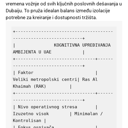
vremena vožnje od svih ključnih poslovnih dešavanja u
Dubaiju. To pruža idealan balans između izolacije
potrebne za kreiranje i dostupnosti tržišta.
+--------------------------------------
---------------------------+

|               KOGNITIVNA UPREĐIVANJA 
AMBIJENTA U UAE            |

+-------------------------------+------
---------------------------+

| Faktor                        | 
Veliki metropolski centri| Ras Al 
Khaimah (RAK)         |

+-------------------------------+------
---------------------------+

| Nivo operativnog stresa       | 
Izuzetno visok        | Minimalan / 
Kontrolisan |

| Fokus osnivača                | 