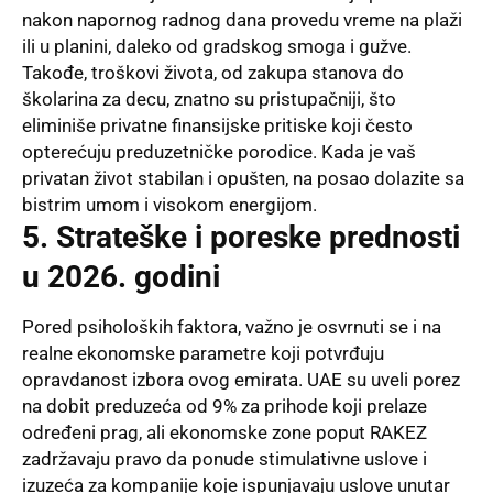
nakon napornog radnog dana provedu vreme na plaži
ili u planini, daleko od gradskog smoga i gužve.
Takođe, troškovi života, od zakupa stanova do
školarina za decu, znatno su pristupačniji, što
eliminiše privatne finansijske pritiske koji često
opterećuju preduzetničke porodice. Kada je vaš
privatan život stabilan i opušten, na posao dolazite sa
bistrim umom i visokom energijom.
5. Strateške i poreske prednosti
u 2026. godini
Pored psiholoških faktora, važno je osvrnuti se i na
realne ekonomske parametre koji potvrđuju
opravdanost izbora ovog emirata. UAE su uveli porez
na dobit preduzeća od 9% za prihode koji prelaze
određeni prag, ali ekonomske zone poput RAKEZ
zadržavaju pravo da ponude stimulativne uslove i
izuzeća za kompanije koje ispunjavaju uslove unutar