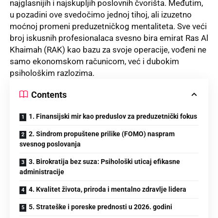
najglasnijih i najskupljih poslovnih čvorišta. Međutim,
u pozadini ove svedočimo jednoj tihoj, ali izuzetno
moćnoj promeni preduzetničkog mentaliteta. Sve veći
broj iskusnih profesionalaca svesno bira emirat Ras Al
Khaimah (RAK) kao bazu za svoje operacije, vođeni ne
samo ekonomskom računicom, već i dubokim
psihološkim razlozima.
Contents
1. Finansijski mir kao preduslov za preduzetnički fokus
2. Sindrom propuštene prilike (FOMO) naspram
svesnog poslovanja
3. Birokratija bez suza: Psihološki uticaj efikasne
administracije
4. Kvalitet života, priroda i mentalno zdravlje lidera
5. Strateške i poreske prednosti u 2026. godini