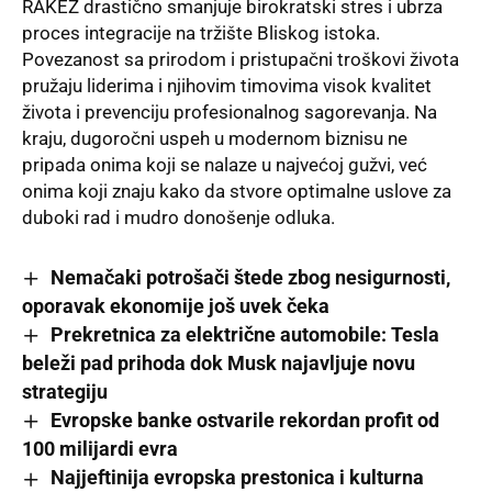
RAKEZ drastično smanjuje birokratski stres i ubrza
proces integracije na tržište Bliskog istoka.
Povezanost sa prirodom i pristupačni troškovi života
pružaju liderima i njihovim timovima visok kvalitet
života i prevenciju profesionalnog sagorevanja. Na
kraju, dugoročni uspeh u modernom biznisu ne
pripada onima koji se nalaze u najvećoj gužvi, već
onima koji znaju kako da stvore optimalne uslove za
duboki rad i mudro donošenje odluka.
Nemačaki potrošači štede zbog nesigurnosti,
oporavak ekonomije još uvek čeka
Prekretnica za električne automobile: Tesla
beleži pad prihoda dok Musk najavljuje novu
strategiju
Evropske banke ostvarile rekordan profit od
100 milijardi evra
Najjeftinija evropska prestonica i kulturna