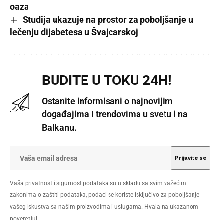
oaza
Studija ukazuje na prostor za poboljšanje u
lečenju dijabetesa u Švajcarskoj
BUDITE U TOKU 24H!
Ostanite informisani o najnovijim
događajima I trendovima u svetu i na
Balkanu.
Vaša privatnost i sigurnost podataka su u skladu sa svim važećim
zakonima o zaštiti podataka, podaci se koriste isključivo za poboljšanje
vašeg iskustva sa našim proizvodima i uslugama. Hvala na ukazanom
poverenju!