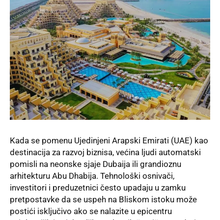
Kada se pomenu Ujedinjeni Arapski Emirati (UAE) kao
destinacija za razvoj biznisa, većina ljudi automatski
pomisli na neonske sjaje Dubaija ili grandioznu
arhitekturu Abu Dhabija. Tehnološki osnivači,
investitori i preduzetnici često upadaju u zamku
pretpostavke da se uspeh na Bliskom istoku može
postići isključivo ako se nalazite u epicentru