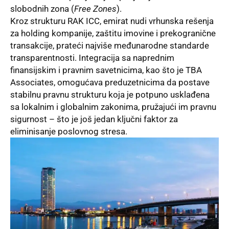
slobodnih zona (
Free Zones
).
Kroz strukturu RAK ICC, emirat nudi vrhunska rešenja
za holding kompanije, zaštitu imovine i prekogranične
transakcije, prateći najviše međunarodne standarde
transparentnosti. Integracija sa naprednim
finansijskim i pravnim savetnicima, kao što je TBA
Associates, omogućava preduzetnicima da postave
stabilnu pravnu strukturu koja je potpuno usklađena
sa lokalnim i globalnim zakonima, pružajući im pravnu
sigurnost – što je još jedan ključni faktor za
eliminisanje poslovnog stresa.