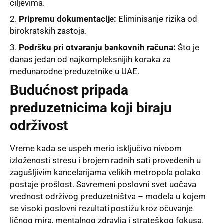
ciljevima.
Pripremu dokumentacije:
Eliminisanje rizika od
birokratskih zastoja.
Podršku pri otvaranju bankovnih računa:
Što je
danas jedan od najkompleksnijih koraka za
međunarodne preduzetnike u UAE.
Budućnost pripada
preduzetnicima koji biraju
održivost
Vreme kada se uspeh merio isključivo nivoom
izloženosti stresu i brojem radnih sati provedenih u
zagušljivim kancelarijama velikih metropola polako
postaje prošlost. Savremeni poslovni svet uočava
vrednost održivog preduzetništva – modela u kojem
se visoki poslovni rezultati postižu kroz očuvanje
ličnog mira, mentalnog zdravlja i strateškog fokusa.