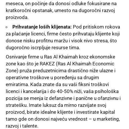
meseca, on počinje da donosi odluke fokusirane na
kratkoročni opstanak, umesto na dugoročni razvoj
proizvoda.
Prihvatanje loših klijenata:
Pod pritiskom rokova
za plaćanje licenci, firme često prihvataju klijente koji
donose nisku profitnu maržu i visok nivo stresa, što
dugoročno iscrpljuje resurse tima.
Osnivanje firme u Ras Al Khaimah kroz ekonomske
zone kao što je RAKEZ (Ras Al Khaimah Economic
Zone) pruža preduzetnicima drastično niže ulazne i
operativne troškove u poređenju sa drugim
emiratima. Kada znate da su vaši fiksni troškovi
licenci i kancelarija i do 40-50% niži, vaša psihološka
pozicija se menja iz defanzivne i panične u ofanzivnu i
stratešku. Imate luksuz da mirno razvijate svoj
proizvod, birate idealne klijente i investirate kapital
tamo gde on donosi najveću vrednost – u marketing,
razvoj i talente.