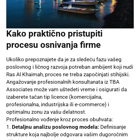
Kako praktično pristupiti
procesu osnivanja firme
Ukoliko prepoznajete da je za sledeću fazu vašeg
poslovnog i ličnog razvoja potreban ambijent koji nudi
Ras Al Khaimah, proces ne treba započinjati stihijski.
Angažovanje profesionalnih konsultanata iz TBA
Associates može vam uštedeti vreme i osigurati da
izaberete tačan tip licence (komercijalna,
profesionalna, industrijska ili e-commerce) i
optimalnu zonu za vašu delatnost.
Profesionalno vođenje kroz proces obuhvata:
Detaljnu analizu poslovnog modela:
Definisanje
strukture koja najbolje odgovara vašim dugoročnim