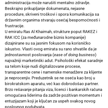
administracija može narušiti mentalno zdravlje.
Beskrajno prikupljanje dokumenata, nejasne
procedure, skriveni troškovi i spora komunikacija sa
državnim organima stvaraju osećaj bespomoćnosti i
frustracije.
U emiratu Ras Al Khaimah, strukture poput RAKEZ i
RAK ICC (za međunarodne biznis kompanije)
dizajnirane su sa jasnim fokusom na korisničko
iskustvo. Vlasti ovog emirata su rano shvatile da je
jednostavnost poslovanja (
ease of doing business
)
najvažniji marketinški adut. Psihološki efekat saradnje
sa telom koje nudi digitalizovane procese,
transparentne cene i namenske menadžere za klijente
je neprocenjiv. Preduzetnik se ne oseća kao broj u
birokratskom aparatu, već kao dobrodošao partner.
Brzo rešavanje pitanja viza, licenci i bankarskih računa
omogućava liderima da zadrže pozitivan momentum i
entuzijazam koji je ključan za uspeh svakog novog
poslovnog poduhvata.