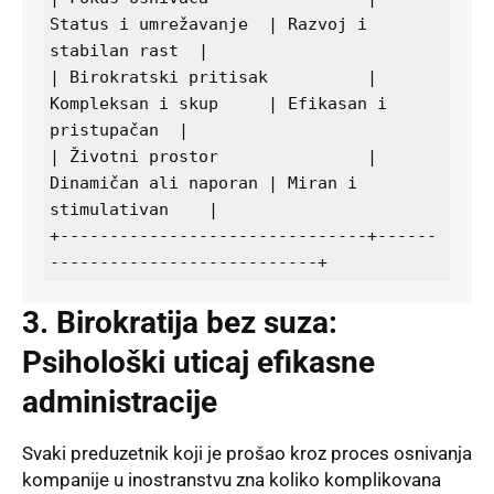
Status i umrežavanje  | Razvoj i 
stabilan rast  |

| Birokratski pritisak          | 
Kompleksan i skup     | Efikasan i 
pristupačan  |

| Životni prostor               | 
Dinamičan ali naporan | Miran i 
stimulativan    |

+-------------------------------+------
3. Birokratija bez suza:
Psihološki uticaj efikasne
administracije
Svaki preduzetnik koji je prošao kroz proces osnivanja
kompanije u inostranstvu zna koliko komplikovana