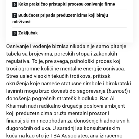
Kako praktično pristupiti procesu osnivanja firme
Budućnost pripada preduzetnicima koji biraju
održivost
Zaključak
Osnivanje i vođenje biznisa nikada nije samo pitanje
tabela sa brojevima, poreskih stopa i zakonskih
regulativa. To je, pre svega, psihološki proces koji
troši ogromne količine mentalne energije osnivača.
Stres usled visokih tekućih troškova, pritisak
okruženja koje nameće statusne simbole i birokratski
lavirinti mogu brzo dovesti do sagorevanja (
burnout
) i
donošenja pogrešnih strateških odluka. Ras Al
Khaimah nudi radikalno drugačiji poslovni ambijent
koji preduzetnicima pruža mentalni prostor i
finansijski mir neophodan za donošenje hladnokrvnih,
dugoročnih odluka. U saradnji sa konsultantskim
kućama kao što je TBA Associates, analiziraćemo