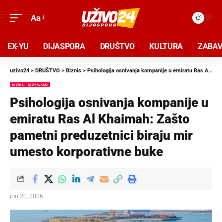
Aa
EX-YU
DIJASPORA
DRUŠTVO
KULTURA
ZABA
uzivo24
>
DRUŠTVO
>
Biznis
>
Psihologija osnivanja kompanije u emiratu Ras Al Khaimah: Zašto pametni preduzetnici biraju mir umesto korporativne buke
BIZNIS
IZDVAJAMO
Psihologija osnivanja kompanije u
emiratu Ras Al Khaimah: Zašto
pametni preduzetnici biraju mir
umesto korporativne buke
jun 20, 2026