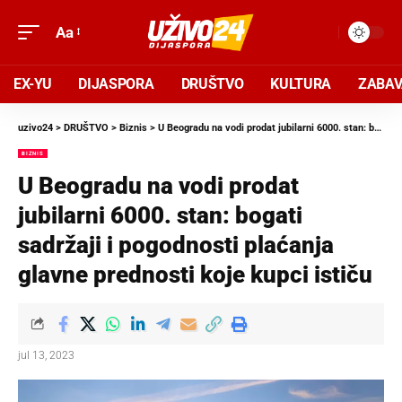
Aa
EX-YU
DIJASPORA
DRUŠTVO
KULTURA
ZABA
uzivo24
>
DRUŠTVO
>
Biznis
>
U Beogradu na vodi prodat jubilarni 6000. stan: bogati sadržaji i pogodnosti plaćanja glavne prednosti koje kupci ističu
BIZNIS
U Beogradu na vodi prodat
jubilarni 6000. stan: bogati
sadržaji i pogodnosti plaćanja
glavne prednosti koje kupci ističu
jul 13, 2023