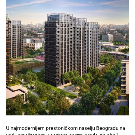
U najmodernijem prestoničkom naselju
Beogradu na