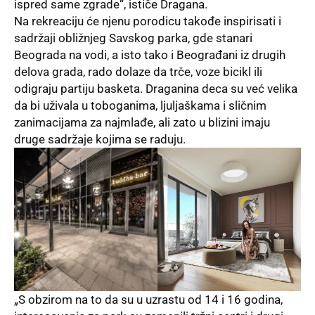
ispred same zgrade“, ističe Dragana.
Na rekreaciju će njenu porodicu takođe inspirisati i
sadržaji obližnjeg Savskog parka, gde stanari
Beograda na vodi, a isto tako i Beograđani iz drugih
delova grada, rado dolaze da trče, voze bicikl ili
odigraju partiju basketa. Draganina deca su već velika
da bi uživala u toboganima, ljuljaškama i sličnim
zanimacijama za najmlađe, ali zato u blizini imaju
druge sadržaje kojima se raduju.
„S obzirom na to da su u uzrastu od 14 i 16 godina,