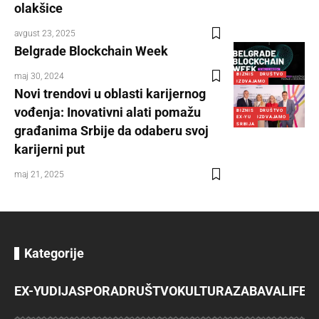
olakšice
avgust 23, 2025
Belgrade Blockchain Week
maj 30, 2024
BIZNIS
DRUŠTVO
IZDVAJAMO
Novi trendovi u oblasti karijernog
vođenja: Inovativni alati pomažu
BIZNIS
DRUŠTVO
EX-YU
IZDVAJAMO
SRBIJA
građanima Srbije da odaberu svoj
karijerni put
maj 21, 2025
Kategorije
EX-YU
DIJASPORA
DRUŠTVO
KULTURA
ZABAVA
LIFES