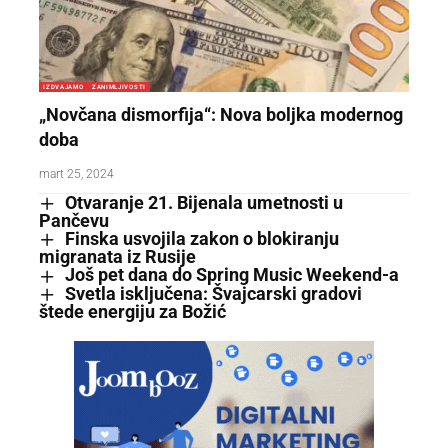
IZDVAJAMO
ZANIMLJIVOSTI
„Novčana dismorfija“: Nova boljka modernog
doba
mart 25, 2024
Otvaranje 21. Bijenala umetnosti u
Pančevu
Finska usvojila zakon o blokiranju
migranata iz Rusije
Još pet dana do Spring Music Weekend-a
Svetla isključena: Švajcarski gradovi
štede energiju za Božić