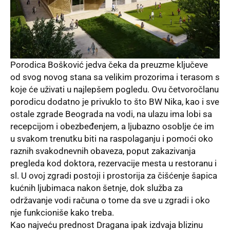
Porodica Bošković jedva čeka da preuzme ključeve
od svog novog stana sa velikim prozorima i terasom s
koje će uživati u najlepšem pogledu. Ovu četvoročlanu
porodicu dodatno je privuklo to što BW Nika, kao i sve
ostale zgrade Beograda na vodi, na ulazu ima lobi sa
recepcijom i obezbeđenjem, a ljubazno osoblje će im
u svakom trenutku biti na raspolaganju i pomoći oko
raznih svakodnevnih obaveza, poput zakazivanja
pregleda kod doktora, rezervacije mesta u restoranu i
sl. U ovoj zgradi postoji i prostorija za čišćenje šapica
kućnih ljubimaca nakon šetnje, dok služba za
održavanje vodi računa o tome da sve u zgradi i oko
nje funkcioniše kako treba.
Kao najveću prednost Dragana ipak izdvaja blizinu