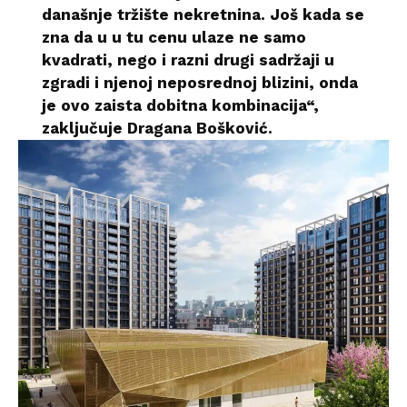
današnje tržište nekretnina. Još kada se
zna da u u tu cenu ulaze ne samo
kvadrati, nego i razni drugi sadržaji u
zgradi i njenoj neposrednoj blizini, onda
je ovo zaista dobitna kombinacija“,
zaključuje Dragana Bošković.