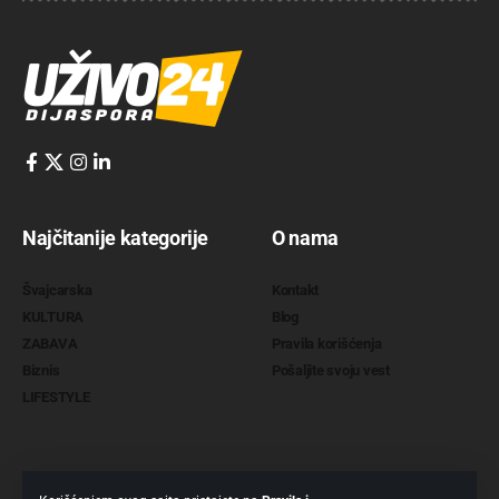
Najčitanije kategorije
O nama
Švajcarska
Kontakt
KULTURA
Blog
ZABAVA
Pravila korišćenja
Biznis
Pošaljite svoju vest
LIFESTYLE