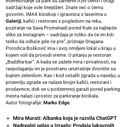
interesovanje za park su zamenili tržni centri i drugi
sadržaji koje vole tinejdžeri. Znate već o čemu
govorim. IMAX bioskop i igraonica s laserima u
Galeriji
, kafići i restorani s pogledom na reku,
poziranje na Sava Promenadi pored Kule za najlepše
slike za Instagram – sadržaja je toliko da će im biti
teško da odluče gde će pre“, priznaje Dragana.
Porodica Bošković ima i svoj omiljeni lokal u kraju u
kojem voli da provodi vreme. U pitanju je restoran
„Buddha-bar“. A kada se zažele mira i privatnosti, na
raspolaganju im je prostrano unutrašnje dvorište sa
bujnim zelenilom. Kao i kod ostalih zgrada u naselju, u
prizemlju zgrade se nalaze brojni kafići, restorani i
prodavnice, dok se u podzemnoj garaži pored parking
mesta nalazi i prostor za parkiranje bicikala.
Autor fotografije:
Marko Edge
.
Mira Murati: Albanka koja je razvila ChatGPT
Nadrealni oglas u Izraelu: Prodaja luksuznih