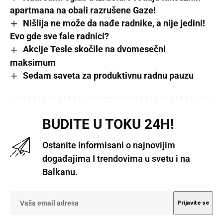
apartmana na obali razrušene Gaze!
Nišlija ne može da nađe radnike, a nije jedini!
Evo gde sve fale radnici?
Akcije Tesle skočile na dvomesečni
maksimum
Sedam saveta za produktivnu radnu pauzu
BUDITE U TOKU 24H!
Ostanite informisani o najnovijim
događajima I trendovima u svetu i na
Balkanu.