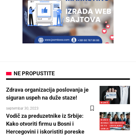
NE PROPUSTITE
Zdrava organizacija poslovanja je
siguran uspeh na duže staze!
BIZNIS
septembar 30, 2023
Vodič za preduzetnike iz Srbije:
BIZNIS
Kako otvoriti firmu u Bosni i
BOSNA I HERCEGOVINA
EX-YU
IZDVAJAMO
SRBIJA
Hercegovini i iskoristiti poreske