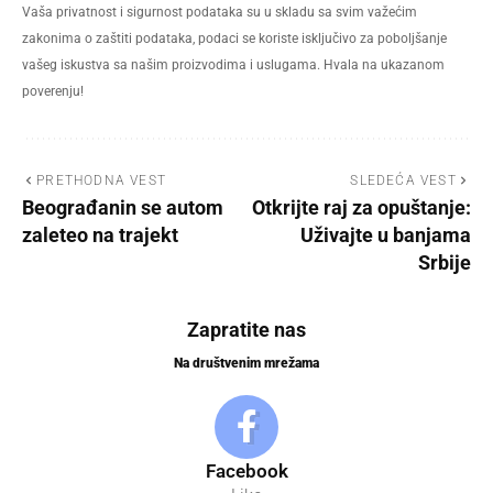
Vaša privatnost i sigurnost podataka su u skladu sa svim važećim
zakonima o zaštiti podataka, podaci se koriste isključivo za poboljšanje
vašeg iskustva sa našim proizvodima i uslugama. Hvala na ukazanom
poverenju!
PRETHODNA VEST
SLEDEĆA VEST
Beograđanin se autom
Otkrijte raj za opuštanje:
zaleteo na trajekt
Uživajte u banjama
Srbije
Zapratite nas
Na društvenim mrežama
Facebook