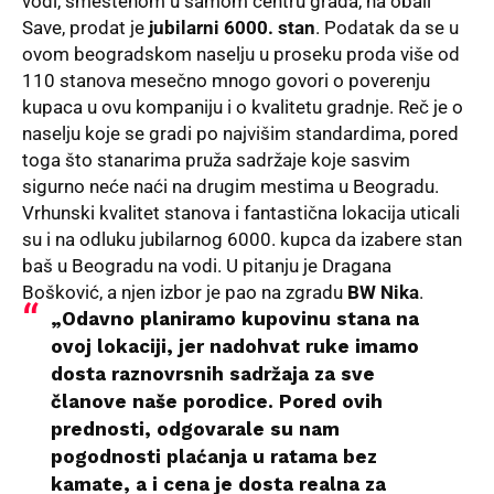
vodi
, smeštenom u samom centru grada, na obali
Save, prodat je
jubilarni 6000. stan
. Podatak da se u
ovom beogradskom naselju u proseku proda više od
110 stanova mesečno mnogo govori o poverenju
kupaca u ovu kompaniju i o kvalitetu gradnje. Reč je o
naselju koje se gradi po najvišim standardima, pored
toga što stanarima pruža sadržaje koje sasvim
sigurno neće naći na drugim mestima u Beogradu.
Vrhunski kvalitet stanova i fantastična lokacija uticali
su i na odluku jubilarnog 6000. kupca da izabere stan
baš u Beogradu na vodi. U pitanju je Dragana
Bošković, a njen izbor je pao na zgradu
BW Nika
.
„Odavno planiramo kupovinu stana na
ovoj lokaciji, jer nadohvat ruke imamo
dosta raznovrsnih sadržaja za sve
članove naše porodice. Pored ovih
prednosti, odgovarale su nam
pogodnosti plaćanja u ratama bez
kamate, a i cena je dosta realna za