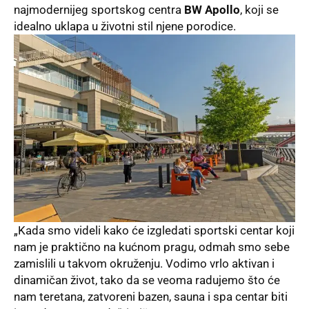
najmodernijeg sportskog centra
BW Apollo
, koji se
idealno uklapa u životni stil njene porodice.
„Kada smo videli kako će izgledati sportski centar koji
nam je praktično na kućnom pragu, odmah smo sebe
zamislili u takvom okruženju. Vodimo vrlo aktivan i
dinamičan život, tako da se veoma radujemo što će
nam teretana, zatvoreni bazen, sauna i spa centar biti