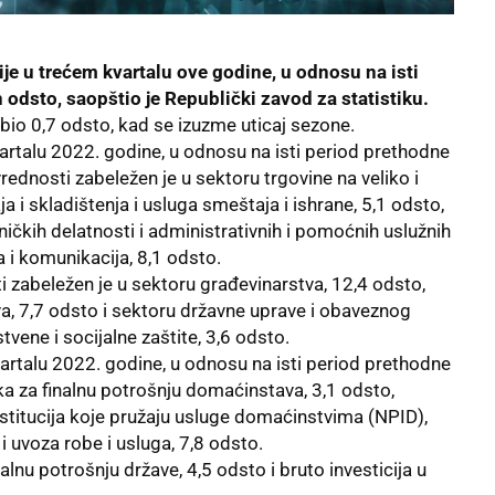
ije
u trećem kvartalu ove godine, u odnosu na isti
 odsto, saopštio je Republički zavod za statistiku.
bio 0,7 odsto, kad se izuzme uticaj sezone.
rtalu 2022. godine, u odnosu na isti period prethodne
rednosti zabeležen je u sektoru trgovine na veliko i
 i skladištenja i usluga smeštaja i ishrane, 5,1 odsto,
hničkih delatnosti i administrativnih i pomoćnih uslužnih
a i komunikacija, 8,1 odsto.
 zabeležen je u sektoru građevinarstva, 12,4 odsto,
va, 7,7 odsto i sektoru državne uprave i obaveznog
tvene i socijalne zaštite, 3,6 odsto.
vartalu 2022. godine, u odnosu na isti period prethodne
aka za finalnu potrošnju domaćinstava, 3,1 odsto,
institucija koje pružaju usluge domaćinstvima (NPID),
i uvoza robe i usluga, 7,8 odsto.
alnu potrošnju države, 4,5 odsto i bruto investicija u