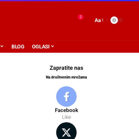
2
Aa
BLOG
OGLASI
Zapratite nas
Na društvenim mrežama
Facebook
Like