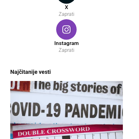
X
Zaprati
Instagram
Zaprati
Najčitanije vesti