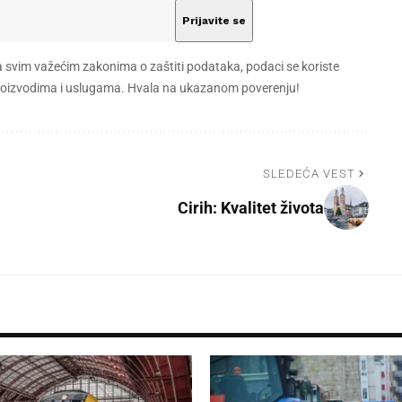
a svim važećim zakonima o zaštiti podataka, podaci se koriste
 proizvodima i uslugama. Hvala na ukazanom poverenju!
SLEDEĆA VEST
Cirih: Kvalitet života