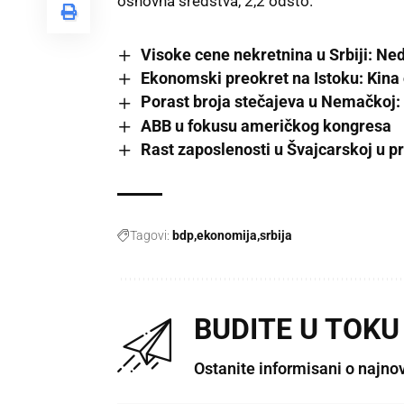
osnovna sredstva, 2,2 odsto.
Visoke cene nekretnina u Srbiji: Ned
Ekonomski preokret na Istoku: Kina o
Porast broja stečajeva u Nemačkoj: 
ABB u fokusu američkog kongresa
Rast zaposlenosti u Švajcarskoj u p
Tagovi:
bdp
ekonomija
srbija
BUDITE U TOKU
Ostanite informisani o najno