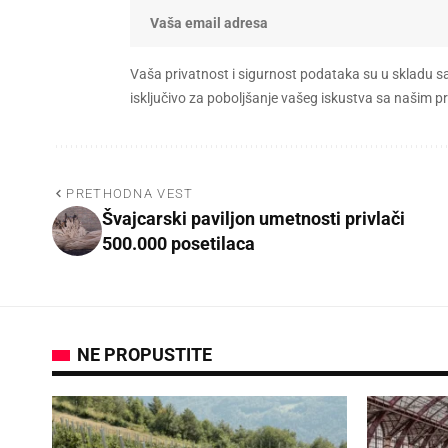
Vaša privatnost i sigurnost podataka su u skladu s
isključivo za poboljšanje vašeg iskustva sa našim
PRETHODNA VEST
Švajcarski paviljon umetnosti privlači
500.000 posetilaca
NE PROPUSTITE