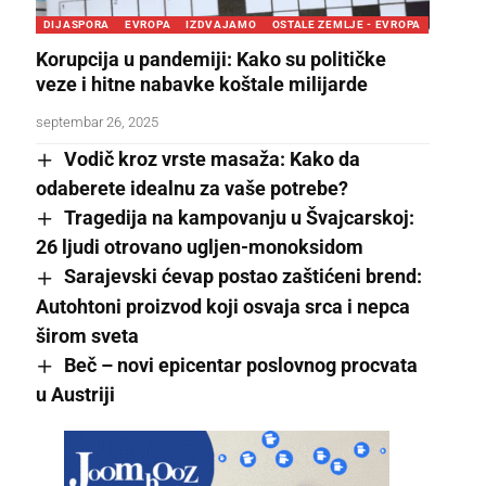
DIJASPORA
EVROPA
IZDVAJAMO
OSTALE ZEMLJE - EVROPA
Korupcija u pandemiji: Kako su političke
veze i hitne nabavke koštale milijarde
septembar 26, 2025
Vodič kroz vrste masaža: Kako da
odaberete idealnu za vaše potrebe?
Tragedija na kampovanju u Švajcarskoj:
26 ljudi otrovano ugljen-monoksidom
Sarajevski ćevap postao zaštićeni brend:
Autohtoni proizvod koji osvaja srca i nepca
širom sveta
Beč – novi epicentar poslovnog procvata
u Austriji