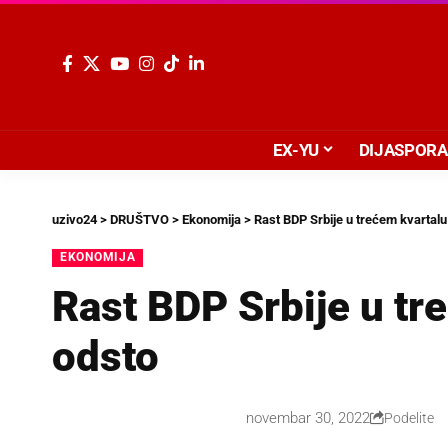
EX-YU
DIJASPORA
uzivo24
>
DRUŠTVO
>
Ekonomija
>
Rast BDP Srbije u trećem kvartalu
EKONOMIJA
Rast BDP Srbije u tr
odsto
novembar 30, 2022
Podelite