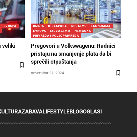
EVROPA
BIZNIS
DIJASPORA
DRUŠTVO
EKONOMIJA
EVROPA
IZDVAJAMO
NEMAČKA
PRIVREDA I POLJOPRIVREDA
 veliki
Pregovori u Volkswagenu: Radnici
pristaju na smanjenje plata da bi
sprečili otpuštanja
novembar 21, 2024
KULTURA
ZABAVA
LIFESTYLE
BLOG
OGLASI