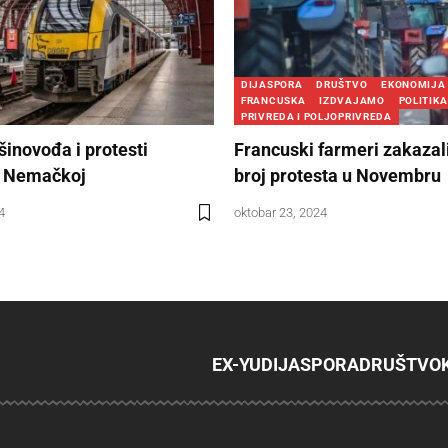
DIJASPORA
DRUŠTVO
EKONOMIJA
FRANCUSKA
IZDVAJAMO
POLITIKA
PRIVREDA I POLJOPRIVREDA
šinovođa i protesti
Francuski farmeri zakazali
u Nemačkoj
broj protesta u Novembru
4
oktobar 23, 2024
EX-YU
DIJASPORA
DRUŠTVO