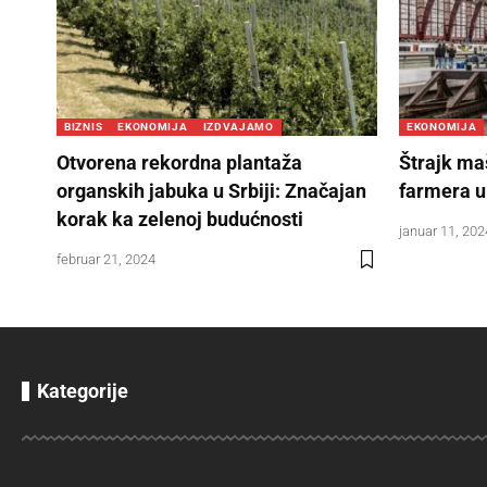
BIZNIS
EKONOMIJA
IZDVAJAMO
EKONOMIJA
Otvorena rekordna plantaža
Štrajk ma
organskih jabuka u Srbiji: Značajan
farmera 
korak ka zelenoj budućnosti
januar 11, 202
februar 21, 2024
Kategorije