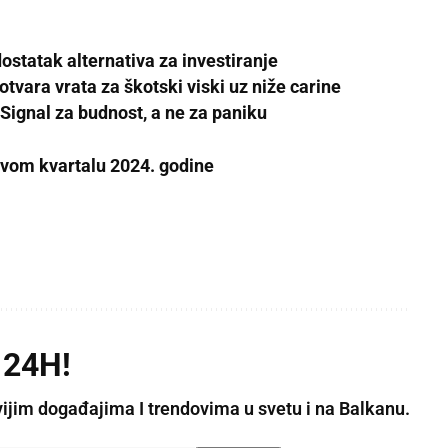
ostatak alternativa za investiranje
tvara vrata za škotski viski uz niže carine
Signal za budnost, a ne za paniku
rvom kvartalu 2024. godine
 24H!
vijim događajima I trendovima u svetu i na Balkanu.