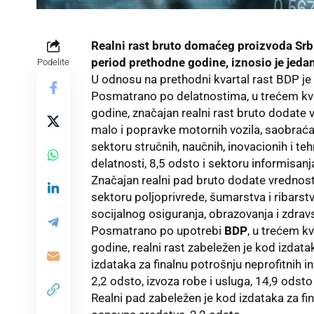
Realni rast bruto domaćeg
proizvoda Srb
period prethodne godine, iznosio je jedan
Podelite
U odnosu na prethodni kvartal rast BDP je 
Posmatrano po delatnostima, u trećem kva
godine, značajan realni rast bruto dodate v
malo i popravke motornih vozila, saobraćaja
sektoru stručnih, naučnih, inovacionih i te
delatnosti, 8,5 odsto i sektoru informisanj
Značajan realni pad bruto dodate vrednosti
sektoru poljoprivrede, šumarstva i ribarst
socijalnog osiguranja, obrazovanja i zdravs
Posmatrano po upotrebi
BDP
, u trećem k
godine, realni rast zabeležen je kod izdat
izdataka za finalnu potrošnju neprofitnih 
2,2 odsto, izvoza robe i usluga, 14,9 odsto 
Realni pad zabeležen je kod izdataka za fin