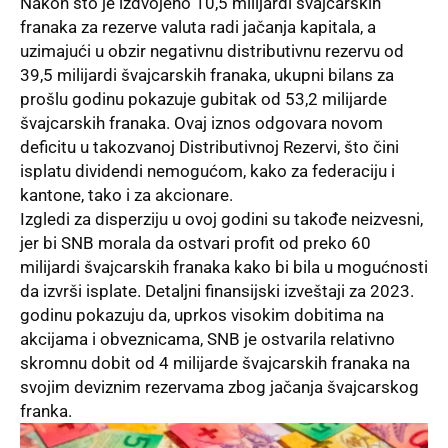
Nakon što je izdvojeno 10,5 milijardi švajcarskih
franaka za rezerve valuta radi jačanja kapitala, a
uzimajući u obzir negativnu distributivnu rezervu od
39,5 milijardi švajcarskih franaka, ukupni bilans za
prošlu godinu pokazuje gubitak od 53,2 milijarde
švajcarskih franaka. Ovaj iznos odgovara novom
deficitu u takozvanoj Distributivnoj Rezervi, što čini
isplatu dividendi nemogućom, kako za federaciju i
kantone, tako i za akcionare.
Izgledi za disperziju u ovoj godini su takođe neizvesni,
jer bi SNB morala da ostvari profit od preko 60
milijardi švajcarskih franaka kako bi bila u mogućnosti
da izvrši isplate. Detaljni finansijski izveštaji za 2023.
godinu pokazuju da, uprkos visokim dobitima na
akcijama i obveznicama, SNB je ostvarila relativno
skromnu dobit od 4 milijarde švajcarskih franaka na
svojim deviznim rezervama zbog jačanja švajcarskog
franka.