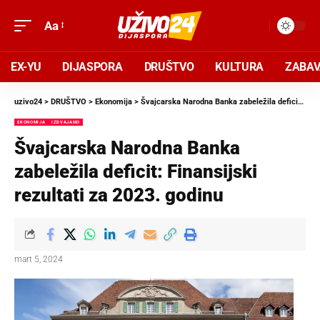
Aa
EX-YU
DIJASPORA
DRUŠTVO
KULTURA
ZABA
uzivo24
>
DRUŠTVO
>
Ekonomija
>
Švajcarska Narodna Banka zabeležila deficit: Finansijski rezultati za 2023. godinu
EKONOMIJA
IZDVAJAMO
Švajcarska Narodna Banka
zabeležila deficit: Finansijski
rezultati za 2023. godinu
mart 5, 2024