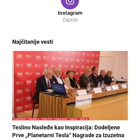
Instagram
Zaprati
Najčitanije vesti
DIJASPORA
DOGAĐAJI
DRUŠTVO
IZDVAJAMO
NAUKA
SRBIJA
Teslino Nasleđe kao Inspiracija: Dodeljene
Prve „Planetarni Tesla“ Nagrade za Izuzetna