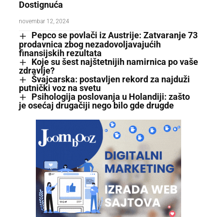
Dostignuća
novembar 12, 2024
Pepco se povlači iz Austrije: Zatvaranje 73
prodavnica zbog nezadovoljavajućih
finansijskih rezultata
Koje su šest najštetnijih namirnica po vaše
zdravlje?
Švajcarska: postavljen rekord za najduži
putnički voz na svetu
Psihologija poslovanja u Holandiji: zašto
je osećaj drugačiji nego bilo gde drugde