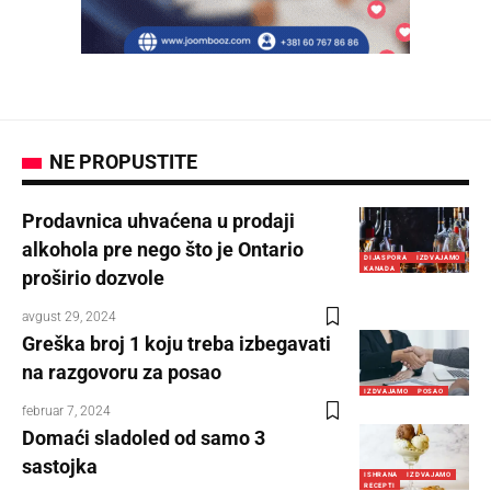
NE PROPUSTITE
Prodavnica uhvaćena u prodaji
alkohola pre nego što je Ontario
DIJASPORA
IZDVAJAMO
KANADA
proširio dozvole
avgust 29, 2024
Greška broj 1 koju treba izbegavati
na razgovoru za posao
IZDVAJAMO
POSAO
februar 7, 2024
Domaći sladoled od samo 3
sastojka
ISHRANA
IZDVAJAMO
RECEPTI