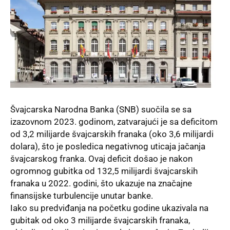
Švajcarska Narodna Banka (SNB) suočila se sa
izazovnom 2023. godinom, zatvarajući je sa deficitom
od 3,2 milijarde švajcarskih franaka (oko 3,6 milijardi
dolara), što je posledica negativnog uticaja jačanja
švajcarskog franka. Ovaj deficit došao je nakon
ogromnog gubitka od 132,5 milijardi švajcarskih
franaka u 2022. godini, što ukazuje na značajne
finansijske turbulencije unutar banke.
Iako su predviđanja na početku godine ukazivala na
gubitak od oko 3 milijarde švajcarskih franaka,