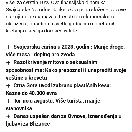
više, za čvrstih 10%. Ova finansijska dinamika
Švajcarske Narodne Banke ukazuje na složene izazove
sa kojima se suočava u trenutnom ekonomskom
okruženju, posebno u svetlu globalnih monetarnih
kretanja i jačanja domaće valute.
Švajcarska carina u 2023. godini: Manje droge,
više mesa i doping proizvoda
Razotkrivanje mitova o seksualnim
sposobnostima: Kako prepoznati i unaprediti svoje
veštine u krevetu
Crna Gora uvodi zabranu plastičnih kesa:
Kazne do 40.000 evra
Torino u avgustu: Više turista, manje
stanovnika
Danas uspešan dan za Ovnove, iznenađenja u
ljubavi za Blizance