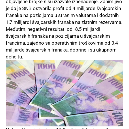
objavljene brojke nisu izazvale iznenađenje. Zanimljivo
je da je SNB ostvarila profit od 4 milijarde švajcarskih
franaka na pozicijama u stranim valutama i dodatnih
1,7 milijardi švajcarskih franaka na zlatnim rezervama.
Međutim, negativni rezultati od -8,5 milijardi
švajcarskih franaka na pozicijama u švajcarskim
francima, zajedno sa operativnim troškovima od 0,4
milijarde švajcarskih franaka, doprineli su ukupnom
deficitu.