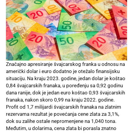
Značajno apresiranje švajcarskog franka u odnosu na
američki dolar i euro dodatno je otežalo finansijsku
situaciju. Na kraju 2023. godine, jedan dolar je koštao
0,84 švajcarskih franaka, u poređenju sa 0,92 godinu
dana ranije, dok je jedan euro koštao 0,93 švajcarskih
franaka, nakon skoro 0,99 na kraju 2022. godine.
Profit od 1,7 milijardi švajcarskih franaka na zlatnim
rezervama rezultat je povećanja cene zlata za 3,1%,
dok su zalihe ostale nepromenjene na 1,040 tona.
Međutim, u dolarima, cena zlata bi porasla znatno