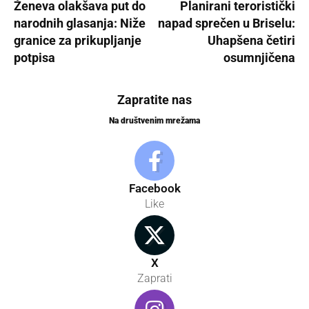
Ženeva olakšava put do
Planirani teroristički
narodnih glasanja: Niže
napad sprečen u Briselu:
granice za prikupljanje
Uhapšena četiri
potpisa
osumnjičena
Zapratite nas
Na društvenim mrežama
Facebook
Like
X
Zaprati