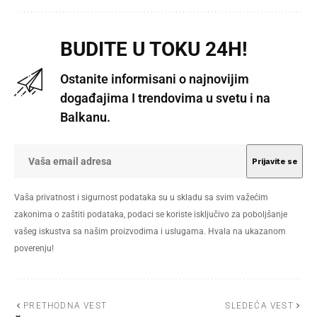
BUDITE U TOKU 24H!
Ostanite informisani o najnovijim
događajima I trendovima u svetu i na
Balkanu.
Vaša privatnost i sigurnost podataka su u skladu sa svim važećim
zakonima o zaštiti podataka, podaci se koriste isključivo za poboljšanje
vašeg iskustva sa našim proizvodima i uslugama. Hvala na ukazanom
poverenju!
PRETHODNA VEST
SLEDEĆA VEST