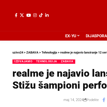
EX-YU
DIJASPORA
uzivo24
>
ZABAVA
>
Tehnologija
>
realme je najavio lansiranje 12 se
IZDVAJAMO
TEHNOLOGIJA
ZABAVA
realme je najavio lan
Stižu šampioni perf
maj 14, 2024
Podelite