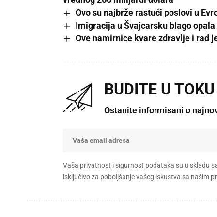
Ovo su najbrže rastući poslovi u Evr
Imigracija u Švajcarsku blago opala 
Ove namirnice kvare zdravlje i rad j
BUDITE U TOKU
Ostanite informisani o najno
Vaša privatnost i sigurnost podataka su u skladu s
isključivo za poboljšanje vašeg iskustva sa našim