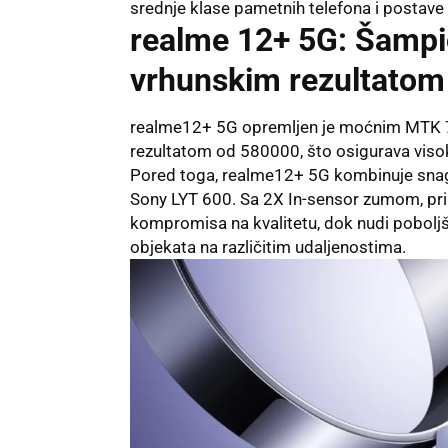
srednje klase pametnih telefona i postav
realme 12+ 5G: Šampi
vrhunskim rezultatom
realme12+ 5G opremljen je moćnim MTK 7
rezultatom od 580000, što osigurava viso
Pored toga, realme12+ 5G kombinuje sn
Sony LYT 600. Sa 2X In-sensor zumom, pri
kompromisa na kvalitetu, dok nudi poboljš
objekata na različitim udaljenostima.