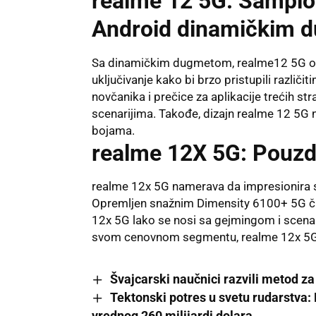
realme 12 5G: Šampio
Android dinamičkim
Sa dinamičkim dugmetom, realme12 5G o
uključivanje kako bi brzo pristupili različi
novčanika i prečice za aplikacije trećih st
scenarijima. Takođe, dizajn realme 12 5G 
bojama.
realme 12X 5G: Pouzdan
realme 12x 5G namerava da impresionira s
Opremljen snažnim Dimensity 6100+ 5G či
12x 5G lako se nosi sa gejmingom i scenar
svom cenovnom segmentu, realme 12x 5G uv
Švajcarski naučnici razvili metod z
Tektonski potres u svetu rudarstva: 
vrednog 260 milijardi dolara