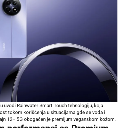
u uvodi Rainwater Smart Touch tehnologiju, koja
ost tokom korišćenja u situacijama gde se voda i
dizajn 12+ 5G obogaćen je premijum veganskom kožom.