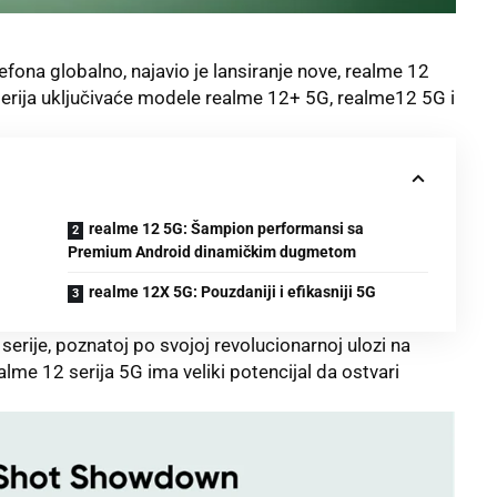
efona globalno, najavio je lansiranje nove, realme 12
 serija uključivaće modele realme 12+ 5G, realme12 5G i
realme 12 5G: Šampion performansi sa
Premium Android dinamičkim dugmetom
realme 12X 5G: Pouzdaniji i efikasniji 5G
erije, poznatoj po svojoj revolucionarnoj ulozi na
alme 12 serija 5G ima veliki potencijal da ostvari