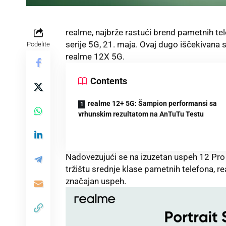
realme, najbrže rastući brend pametnih tel
serije 5G, 21. maja. Ovaj dugo iščekivana
Podelite
realme 12X 5G.
Contents
realme 12+ 5G: Šampion performansi sa
vrhunskim rezultatom na AnTuTu Testu
Nadovezujući se na izuzetan uspeh 12 Pro s
tržištu srednje klase pametnih telefona, re
značajan uspeh.