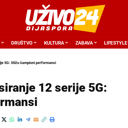
DRUŠTVO
KULTURA
ZABAVA
LIFESTYLE
rije 5G: Stižu šampioni performansi
siranje 12 serije 5G:
ormansi