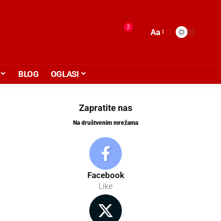
2
Aa
BLOG
OGLASI
Zapratite nas
Na društvenim mrežama
Facebook
Like