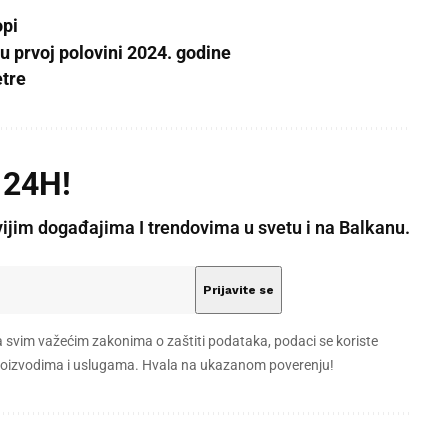
opi
u prvoj polovini 2024. godine
etre
 24H!
vijim događajima I trendovima u svetu i na Balkanu.
a svim važećim zakonima o zaštiti podataka, podaci se koriste
 proizvodima i uslugama. Hvala na ukazanom poverenju!