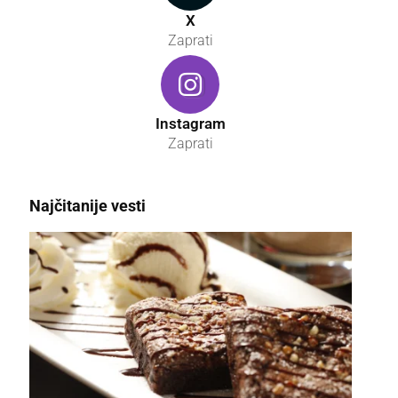
X
Zaprati
Instagram
Zaprati
Najčitanije vesti