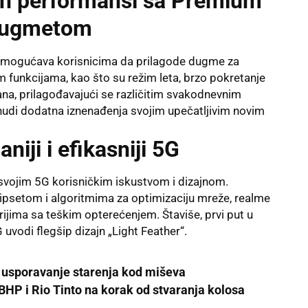
n performansi sa Premium
 dugmetom
mogućava korisnicima da prilagode dugme za
tim funkcijama, kao što su režim leta, brzo pokretanje
rana, prilagođavajući se različitim svakodnevnim
nudi dodatna iznenađenja svojim upečatljivim novim
iji i efikasniji 5G
vojim 5G korisničkim iskustvom i dizajnom.
psetom i algoritmima za optimizaciju mreže, realme
ijima sa teškim opterećenjem. Štaviše, prvi put u
odi flegšip dizajn „Light Feather“.
a usporavanje starenja kod miševa
BHP i Rio Tinto na korak od stvaranja kolosa