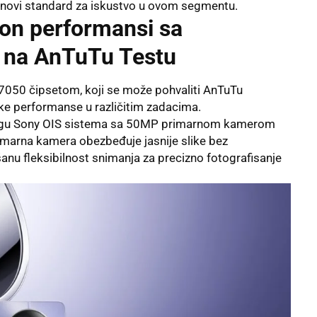
e novi standard za iskustvo u ovom segmentu.
on performansi sa
 na AnTuTu Testu
050 čipsetom, koji se može pohvaliti AnTuTu
ke performanse u različitim zadacima.
agu Sony OIS sistema sa 50MP primarnom kamerom
marna kamera obezbeđuje jasnije slike bez
anu fleksibilnost
snimanja
za precizno fotografisanje