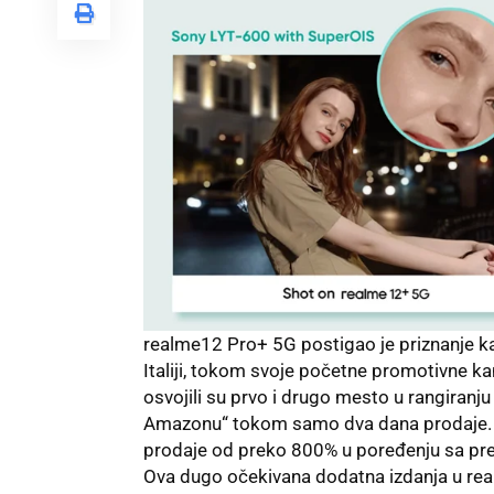
realme12 Pro+ 5G postigao je priznanje k
Italiji, tokom svoje početne promotivne k
osvojili su prvo i drugo mesto u rangiranju
Amazonu“ tokom samo dva dana prodaje. Se
prodaje od preko 800% u poređenju sa pret
Ova dugo očekivana dodatna izdanja u real