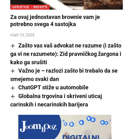
LIFESTYLE
RECEPTI
Za ovaj jednostavan brownie vam je
potrebno svega 4 sastojka
mart 10, 2023
Zašto vas vaš advokat ne razume (i zašto
ga vi ne razumete): Zid pravničkog žargona i
kako ga srušiti
Važno je – razlozi zašto bi trebalo da se
smejemo svaki dan
ChatGPT stiže u automobile
Globalna trgovina i skriveni uticaj
carinskih i necarinskih barijera