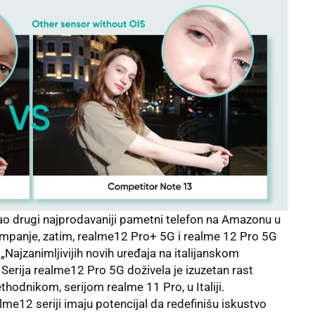
ao drugi najprodavaniji pametni telefon na Amazonu u
ampanje, zatim, realme12 Pro+ 5G i realme 12 Pro 5G
 „Najzanimljivijih novih uređaja na italijanskom
rija realme12 Pro 5G doživela je izuzetan rast
hodnikom, serijom realme 11 Pro, u Italiji.
me12 seriji imaju potencijal da redefinišu iskustvo