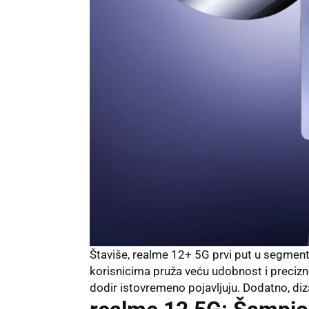
Štaviše, realme 12+ 5G prvi put u segment
korisnicima pruža veću udobnost i precizn
dodir
istovremeno pojavljuju. Dodatno, 