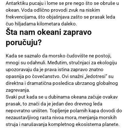
Antarktiku pucaju i lome se pre nego što se obruše u
okean. Voda odlično provodi zvuk na niskim
frekvencijama, što objašnjava zašto se prasak leda
čuo hiljadama kilometara daleko.
Šta nam okeani zapravo
poručuju?
Kada se saznalo da morsko čudovište ne postoji,
mnogi su odahnuli. Međutim, stručnjaci za ekologiju
upozoravaju da je prava istina zapravo znatno
opasnija po čovečanstvo. Ovi snažni „ledotresi“ su
direktna i dramatična posledica ubrzanog globalnog
zagrevanja.
Svaki put kada se u dubinama okeana začuje ovakav
prasak, to znači da je jedan deo drevnog leda
nepovratno uništen. Topljenje polarnih kapa dovodi do
nezaustavljivog rasta nivoa mora, menjanja morskih
struja i narušavanja kompletnog ekosistema planete.