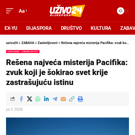
Aa
EX-YU
DIJASPORA
DRUŠTVO
KULTURA
ZABA
uzivo24
>
ZABAVA
>
Zanimljivosti
>
Rešena najveća misterija Pacifika: zvuk koji je šokirao svet krije zastrašujuću istinu
IZDVAJAMO
ZANIMLJIVOSTI
Rešena najveća misterija Pacifika:
zvuk koji je šokirao svet krije
zastrašujuću istinu
jul 2, 2026