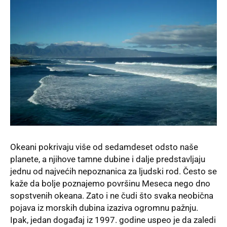
Okeani pokrivaju više od sedamdeset odsto naše
planete, a njihove tamne dubine i dalje predstavljaju
jednu od najvećih nepoznanica za ljudski rod. Često se
kaže da bolje poznajemo površinu Meseca nego dno
sopstvenih okeana. Zato i ne čudi što svaka neobična
pojava iz morskih dubina izaziva ogromnu pažnju.
Ipak, jedan događaj iz 1997. godine uspeo je da zaledi