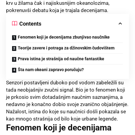
krv u žilama čak i najiskusnijim okeanolozima,
pokrenuvši debatu koja je trajala decenijama.
Contents
Fenomen koji je decenijama zbunjivao naučnike
Teorije zavere i potraga za džinovskim čudovištem
Prava istina je strašnija od naučne fantastike
Šta nam okeani zapravo poručuju?
Senzori postavljeni duboko pod vodom zabeležili su
tada neobjašnjiv zvučni signal. Bio je to fenomen koji
je prkosio svim dotadašnjim naučnim saznanjima, a
nedavno je konačno dobio svoje zvanično objašnjenje.
Nažalost, istina do koje su naučnici došli pokazala se
kao mnogo strašnija od bilo koje urbane legende.
Fenomen koji je decenijama