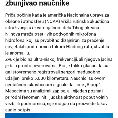
zbunjivao naučnike
Priča počinje kada je američka Nacionalna uprava za
okeane i atmosferu (NOAA) vršila rutinska akustična
istraživanja u ekvatorijalnom delu Tihog okeana.
Njihova mreža osetljivih podvodnih mikrofona –
hidrofona, koji su prvobitno dizajnirani za praćenje
sovjetskih podmornica tokom Hladnog rata, uhvatila
je anomaliju.
Zvuk je bio na ultra-niskoj frekvenciji, ali njegova jačina
je bila prosto neverovatna. Bio je toliko glasan da su
ga istovremeno registrovali senzori međusobno
udaljeni preko 5.000 kilometara. Naučnici su ovom
neobičnom akustičnom signalu dali ime „Bloop“.
Mesecima su analizirali zapise, ali nijedan poznati
prirodni fenomen, niti ljudska aktivnost poput vojnih
vežbi ili podmornica, nije mogao da proizvede takav
audio potpis.