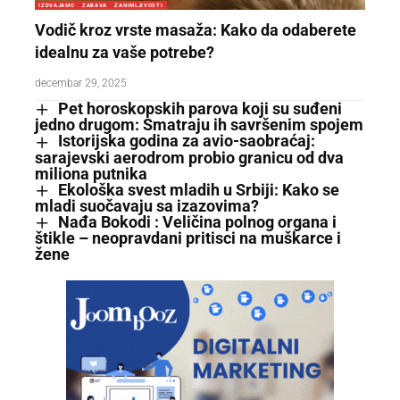
IZDVAJAMO
ZABAVA
ZANIMLJIVOSTI
Vodič kroz vrste masaža: Kako da odaberete
idealnu za vaše potrebe?
decembar 29, 2025
Pet horoskopskih parova koji su suđeni
jedno drugom: Smatraju ih savršenim spojem
Istorijska godina za avio-saobraćaj:
sarajevski aerodrom probio granicu od dva
miliona putnika
Ekološka svest mladih u Srbiji: Kako se
mladi suočavaju sa izazovima?
Nađa Bokodi : Veličina polnog organa i
štikle – neopravdani pritisci na muškarce i
žene