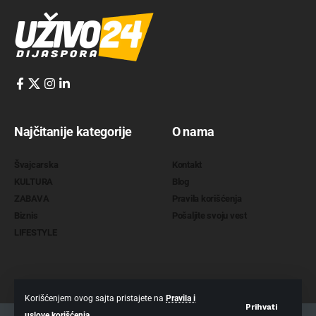
Najčitanije kategorije
O nama
Švajcarska
Kontakt
KULTURA
Blog
ZABAVA
Pravila korišćenja
Biznis
Pošaljite svoju vest
LIFESTYLE
Korišćenjem ovog sajta pristajete na
Pravila i
Prihvati
uslove korišćenja