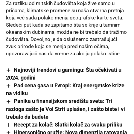
Za razliku od mitskih čudovišta koja žive samo u
pričama, klimatske promene su naša stvarna pretnja
koja već sada polako menja geografske karte sveta.
Sledeći put kada se zapitamo šta se krije u tamnim
okeanskim dubinama, možda ne bi trebalo da tražimo
čudovišta. Dovoljno je da oslušnemo zastrašujući
zvuk prirode koja se menja pred našim očima,
upozoravajući nas da vreme za akciju polako ističe.
Najnoviji trendovi u gamingu: Šta očekivati u
2024. godini
Pad cena gasa u Evropi: Kraj energetske krize
na vidiku
Panika u finansijskom središtu sveta: Tri
razloga zašto je Vol Strit uplašen, i zašto biste i vi
trebalo da budete
Recept za kolač: Slatki kolač za svaku priliku
Hipersonično oružje: Nova dimenzija ratovanja