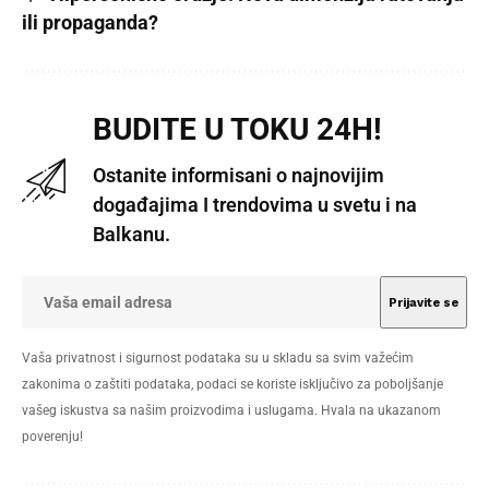
ili propaganda?
BUDITE U TOKU 24H!
Ostanite informisani o najnovijim
događajima I trendovima u svetu i na
Balkanu.
Vaša privatnost i sigurnost podataka su u skladu sa svim važećim
zakonima o zaštiti podataka, podaci se koriste isključivo za poboljšanje
vašeg iskustva sa našim proizvodima i uslugama. Hvala na ukazanom
poverenju!