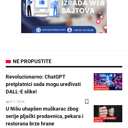
NE PROPUSTITE
Revolucionarno: ChatGPT
pretplatnici sada mogu uređivati
IZDVAJAMO
TEHNOLOGIJA
DALL-E slike!
april 7, 2024
U Nišu uhapšen muškarac zbog
serije pljački prodavnica, pekara i
EX-YU
IZDVAJAMO
SRBIJA
restorana brze hrane