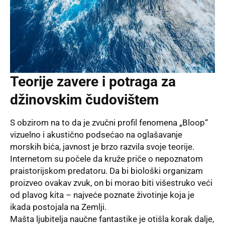
Teorije zavere i potraga za
džinovskim čudovištem
S obzirom na to da je zvučni profil fenomena „Bloop“
vizuelno i akustično podsećao na oglašavanje
morskih bića, javnost je brzo razvila svoje teorije.
Internetom su počele da kruže priče o nepoznatom
praistorijskom predatoru. Da bi biološki organizam
proizveo ovakav zvuk, on bi morao biti višestruko veći
od plavog kita – najveće poznate životinje koja je
ikada postojala na Zemlji.
Mašta ljubitelja naučne fantastike je otišla korak dalje,