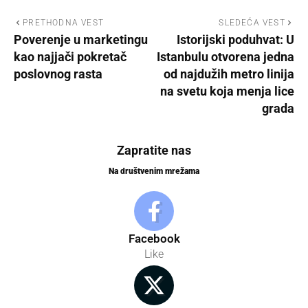
PRETHODNA VEST
SLEDEĆA VEST
Poverenje u marketingu
Istorijski poduhvat: U
kao najjači pokretač
Istanbulu otvorena jedna
poslovnog rasta
od najdužih metro linija
na svetu koja menja lice
grada
Zapratite nas
Na društvenim mrežama
Facebook
Like