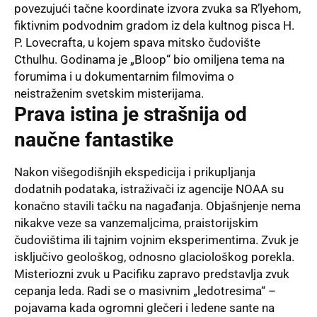
povezujući tačne koordinate izvora zvuka sa R’lyehom,
fiktivnim podvodnim gradom iz dela kultnog pisca H.
P. Lovecrafta, u kojem spava mitsko čudovište
Cthulhu. Godinama je „Bloop“ bio omiljena tema na
forumima i u dokumentarnim filmovima o
neistraženim svetskim misterijama.
Prava istina je strašnija od
naučne fantastike
Nakon višegodišnjih ekspedicija i prikupljanja
dodatnih podataka, istraživači iz agencije NOAA su
konačno stavili tačku na nagađanja. Objašnjenje nema
nikakve veze sa vanzemaljcima, praistorijskim
čudovištima ili tajnim vojnim eksperimentima. Zvuk je
isključivo geološkog, odnosno glaciološkog porekla.
Misteriozni zvuk u Pacifiku zapravo predstavlja zvuk
cepanja leda. Radi se o masivnim „ledotresima“ –
pojavama kada ogromni glečeri i ledene sante na