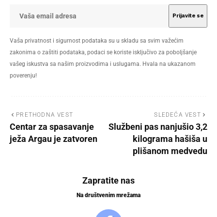
Vaša privatnost i sigurnost podataka su u skladu sa svim važećim
zakonima o zaštiti podataka, podaci se koriste isključivo za poboljšanje
vašeg iskustva sa našim proizvodima i uslugama. Hvala na ukazanom
poverenju!
PRETHODNA VEST
SLEDEĆA VEST
Centar za spasavanje
Službeni pas nanjušio 3,2
ježa Argau je zatvoren
kilograma hašiša u
plišanom medvedu
Zapratite nas
Na društvenim mrežama