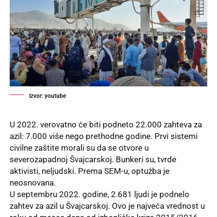
Izvor: youtube
U 2022. verovatno će biti podneto 22.000 zahteva za
azil: 7.000 više nego prethodne godine. Prvi sistemi
civilne zaštite morali su da se otvore u
severozapadnoj Švajcarskoj. Bunkeri su, tvrde
aktivisti, neljudski. Prema SEM-u, optužba je
neosnovana.
U septembru 2022. godine, 2.681 ljudi je podnelo
zahtev za azil u Švajcarskoj. Ovo je najveća vrednost u