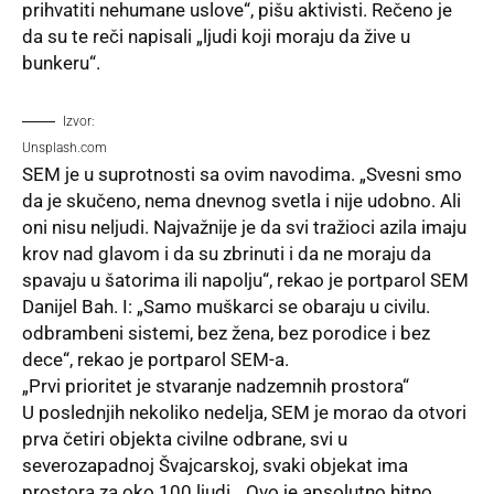
prihvatiti nehumane uslove“, pišu aktivisti. Rečeno je
da su te reči napisali „ljudi koji moraju da žive u
bunkeru“.
Izvor:
Unsplash.com
SEM je u suprotnosti sa ovim navodima. „Svesni smo
da je skučeno, nema dnevnog svetla i nije udobno. Ali
oni nisu neljudi. Najvažnije je da svi tražioci azila imaju
krov nad glavom i da su zbrinuti i da ne moraju da
spavaju u šatorima ili napolju“, rekao je portparol SEM
Danijel Bah. I: „Samo muškarci se obaraju u civilu.
odbrambeni sistemi, bez žena, bez porodice i bez
dece“, rekao je portparol SEM-a.
„Prvi prioritet je stvaranje nadzemnih prostora“
U poslednjih nekoliko nedelja, SEM je morao da otvori
prva četiri objekta civilne odbrane, svi u
severozapadnoj Švajcarskoj, svaki objekat ima
prostora za oko 100 ljudi. „Ovo je apsolutno hitno