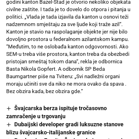
godini kanton Bazel-Štad je otvorio nekoliko objekata
civilne zaštite. I tada je to dovelo do otpora i pitanja u
politici. „Vlada je tada izjavila da kanton u osnovi teži
nadzemnom smještaju za sve ljude koji traže azil“.
Kanton je stavio na raspolaganje objekte jer nije bilo
dovoljno prostora u federalnom azilantskom kampu.
“Međutim, to ne oslobađa kanton odgovornosti. Ako
SEM-u treba više prostora, kanton treba da obezbedi
pristojan smeštaj tokom dana“, rekla je odbornica
Basta Nikola Gopfert. A odbornik SP Beda
Baumgartner piše na Tviteru: „Svi nadležni organi
moraju učiniti sve da niko ne mora ovako da spava .
Bez obzira kada, bez obzira gde.“
Švajcarska berza ispituje tročasovno
zamračenje u trgovanju
Dubaijski developer gradi luksuzne stanove
blizu švajcarsko-italijanske granice