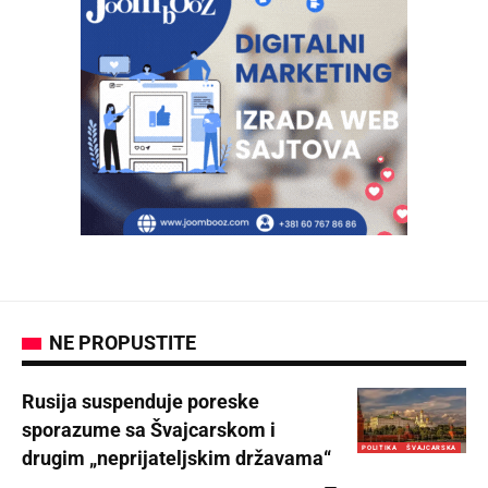
NE PROPUSTITE
Rusija suspenduje poreske
sporazume sa Švajcarskom i
POLITIKA
ŠVAJCARSKA
drugim „neprijateljskim državama“