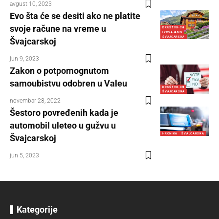
avgust 10, 2023
Evo šta će se desiti ako ne platite
svoje račune na vreme u
DRUŠTVO-CH
IZDVAJAMO
ŠVAJCARSKA
Švajcarskoj
jun 9, 2023
Zakon o potpomognutom
samoubistvu odobren u Valeu
DRUŠTVO-CH
ŠVAJCARSKA
novembar 28, 2022
Šestoro povređenih kada je
automobil uleteo u gužvu u
HRONIKA
ŠVAJCARSKA
Švajcarskoj
jun 5, 2023
Kategorije