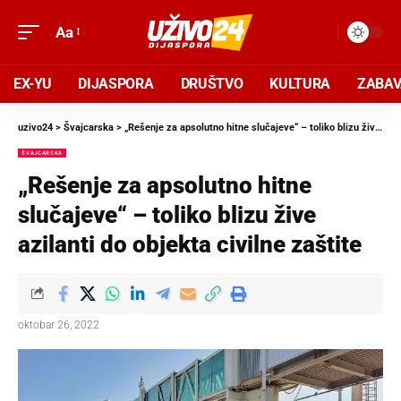
Aa
EX-YU
DIJASPORA
DRUŠTVO
KULTURA
ZABA
uzivo24
>
Švajcarska
>
„Rešenje za apsolutno hitne slučajeve“ – toliko blizu žive azilanti do objekta civilne zaštite
ŠVAJCARSKA
„Rešenje za apsolutno hitne
slučajeve“ – toliko blizu žive
azilanti do objekta civilne zaštite
oktobar 26, 2022