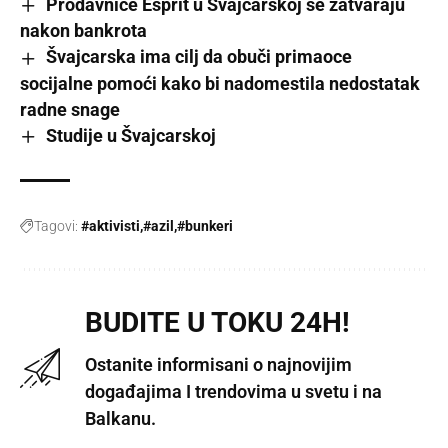
Prodavnice Esprit u Švajcarskoj se zatvaraju
nakon bankrota
Švajcarska ima cilj da obuči primaoce
socijalne pomoći kako bi nadomestila nedostatak
radne snage
Studije u Švajcarskoj
Tagovi:
#aktivisti
#azil
#bunkeri
BUDITE U TOKU 24H!
Ostanite informisani o najnovijim
događajima I trendovima u svetu i na
Balkanu.