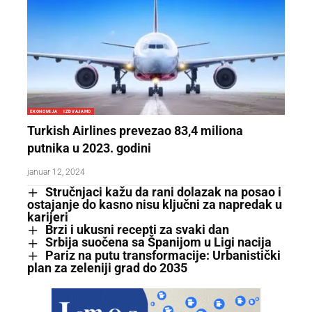
EKONOMIJA
IZDVAJAMO
Turkish Airlines prevezao 83,4 miliona
putnika u 2023. godini
januar 12, 2024
Stručnjaci kažu da rani dolazak na posao i
ostajanje do kasno nisu ključni za napredak u
karijeri
Brzi i ukusni recepti za svaki dan
Srbija suočena sa Španijom u Ligi nacija
Pariz na putu transformacije: Urbanistički
plan za zeleniji grad do 2035