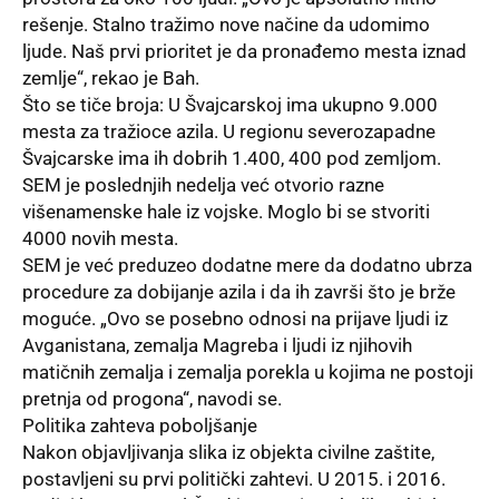
rešenje. Stalno tražimo nove načine da udomimo
ljude. Naš prvi prioritet je da pronađemo mesta iznad
zemlje“, rekao je Bah.
Što se tiče broja: U Švajcarskoj ima ukupno 9.000
mesta za tražioce azila. U regionu severozapadne
Švajcarske ima ih dobrih 1.400, 400 pod zemljom.
SEM je poslednjih nedelja već otvorio razne
višenamenske hale iz vojske. Moglo bi se stvoriti
4000 novih mesta.
SEM je već preduzeo dodatne mere da dodatno ubrza
procedure za dobijanje azila i da ih završi što je brže
moguće. „Ovo se posebno odnosi na prijave ljudi iz
Avganistana, zemalja Magreba i ljudi iz njihovih
matičnih zemalja i zemalja porekla u kojima ne postoji
pretnja od progona“, navodi se.
Politika zahteva poboljšanje
Nakon
objavljivanja
slika iz objekta civilne zaštite,
postavljeni su prvi politički zahtevi. U 2015. i 2016.