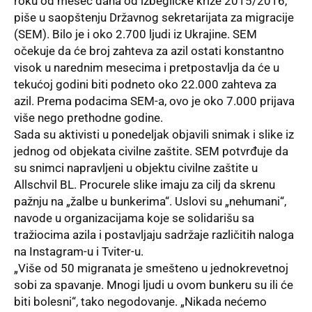
roku od mesec dana od izbegličke krize 2015/2016,
piše u saopštenju Državnog sekretarijata za migracije
(SEM). Bilo je i oko 2.700 ljudi iz Ukrajine. SEM
očekuje da će broj zahteva za azil ostati konstantno
visok u narednim mesecima i pretpostavlja da će u
tekućoj godini biti podneto oko 22.000 zahteva za
azil. Prema podacima SEM-a, ovo je oko 7.000 prijava
više nego prethodne godine.
Sada su aktivisti u ponedeljak objavili snimak i slike iz
jednog od objekata civilne zaštite. SEM potvrđuje da
su snimci napravljeni u objektu civilne zaštite u
Allschvil BL. Procurele slike imaju za cilj da skrenu
pažnju na „žalbe u bunkerima“. Uslovi su „nehumani“,
navode u organizacijama koje se solidarišu sa
tražiocima azila i postavljaju sadržaje različitih naloga
na Instagram-u i Tviter-u.
„Više od 50 migranata je smešteno u jednokrevetnoj
sobi za spavanje. Mnogi ljudi u ovom bunkeru su ili će
biti bolesni“, tako negodovanje. „Nikada nećemo