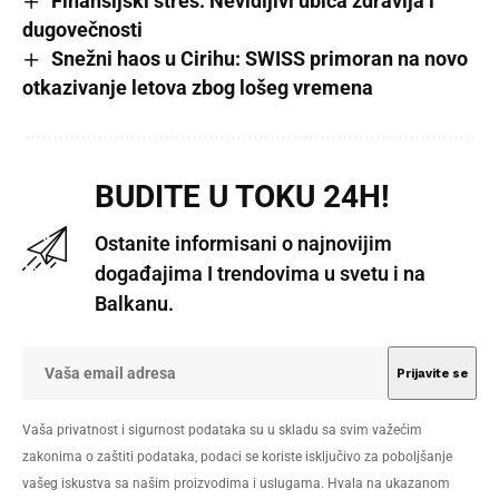
Finansijski stres: Nevidljivi ubica zdravlja i
dugovečnosti
Snežni haos u Cirihu: SWISS primoran na novo
otkazivanje letova zbog lošeg vremena
BUDITE U TOKU 24H!
Ostanite informisani o najnovijim
događajima I trendovima u svetu i na
Balkanu.
Vaša privatnost i sigurnost podataka su u skladu sa svim važećim
zakonima o zaštiti podataka, podaci se koriste isključivo za poboljšanje
vašeg iskustva sa našim proizvodima i uslugama. Hvala na ukazanom