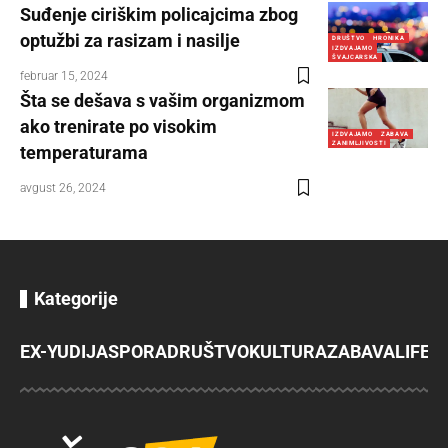
Suđenje ciriškim policajcima zbog
optužbi za rasizam i nasilje
DRUŠTVO
HRONIKA
IZDVAJAMO
ŠVAJCARSKA
februar 15, 2024
Šta se dešava s vašim organizmom
ako trenirate po visokim
IZDVAJAMO
ZABAVA
ZANIMLJIVOSTI
temperaturama
avgust 26, 2024
Kategorije
EX-YU
DIJASPORA
DRUŠTVO
KULTURA
ZABAVA
LIFES