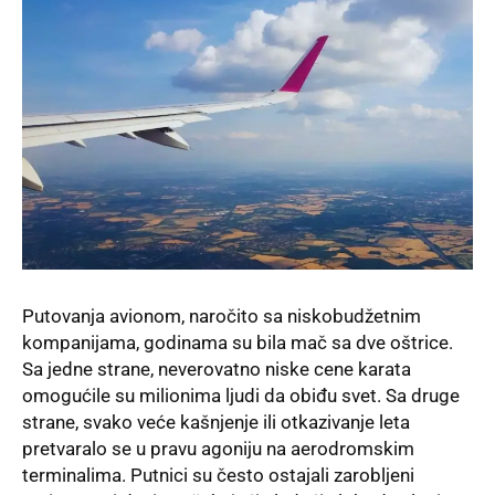
Putovanja avionom, naročito sa niskobudžetnim
kompanijama, godinama su bila mač sa dve oštrice
.
Sa jedne strane, neverovatno niske cene karata
omogućile su milionima ljudi da obiđu svet
. Sa druge
strane, svako veće kašnjenje ili otkazivanje leta
pretvaralo se u pravu agoniju na aerodromskim
terminalima
. Putnici su često ostajali zarobljeni