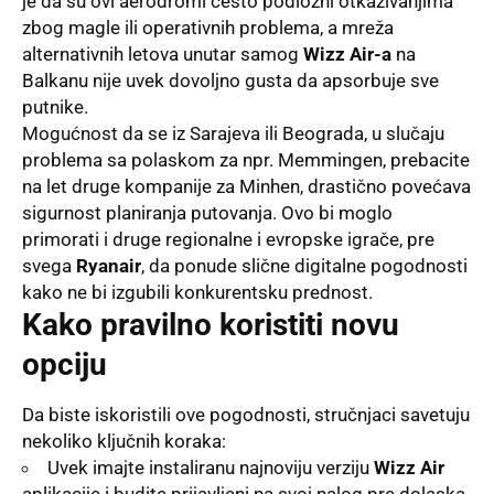
je da su ovi aerodromi često podložni otkazivanjima
zbog magle ili operativnih problema, a mreža
alternativnih letova unutar samog
Wizz Air-a
na
Balkanu nije uvek dovoljno gusta da apsorbuje sve
putnike
.
Mogućnost da se iz Sarajeva ili Beograda, u slučaju
problema sa polaskom za npr. Memmingen, prebacite
na let druge kompanije za Minhen, drastično povećava
sigurnost planiranja putovanja
. Ovo bi moglo
primorati i druge regionalne i evropske igrače, pre
svega
Ryanair
, da ponude slične digitalne pogodnosti
kako ne bi izgubili konkurentsku prednost
.
Kako pravilno koristiti novu
opciju
Da biste iskoristili ove pogodnosti, stručnjaci savetuju
nekoliko ključnih koraka:
Uvek imajte instaliranu najnoviju verziju
Wizz Air