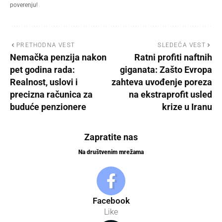
poverenju!
PRETHODNA VEST
SLEDEĆA VEST
Nemačka penzija nakon
Ratni profiti naftnih
pet godina rada:
giganata: Zašto Evropa
Realnost, uslovi i
zahteva uvođenje poreza
precizna računica za
na ekstraprofit usled
buduće penzionere
krize u Iranu
Zapratite nas
Na društvenim mrežama
Facebook
Like