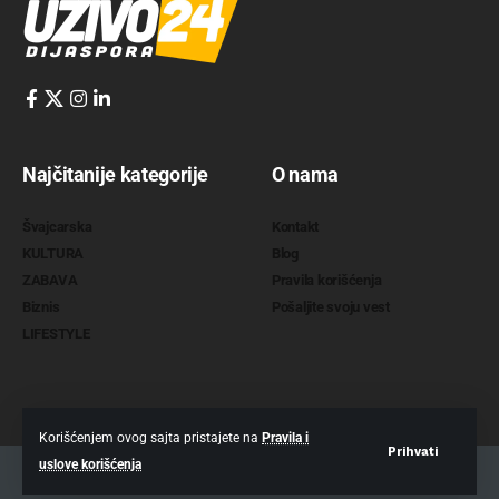
Najčitanije kategorije
O nama
Švajcarska
Kontakt
KULTURA
Blog
ZABAVA
Pravila korišćenja
Biznis
Pošaljite svoju vest
LIFESTYLE
Korišćenjem ovog sajta pristajete na
Pravila i
Prihvati
uslove korišćenja
2022 @
www.uzivo24.com