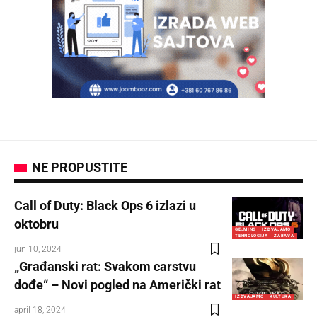
NE PROPUSTITE
Call of Duty: Black Ops 6 izlazi u
oktobru
GEJMING
IZDVAJAMO
TEHNOLOGIJA
ZABAVA
jun 10, 2024
„Građanski rat: Svakom carstvu
dođe“ – Novi pogled na Američki rat
IZDVAJAMO
KULTURA
april 18, 2024