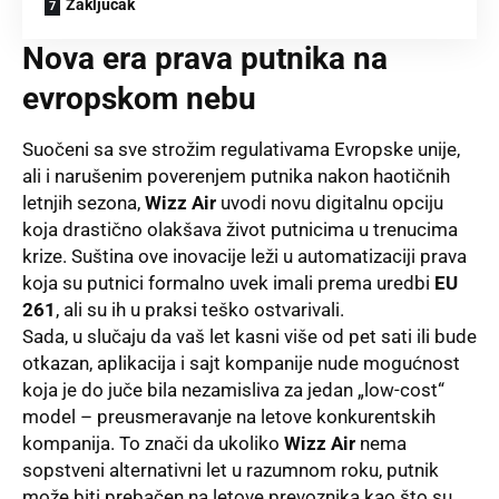
Zaključak
Nova era prava putnika na
evropskom nebu
Suočeni sa sve strožim regulativama Evropske unije,
ali i narušenim poverenjem putnika nakon haotičnih
letnjih sezona,
Wizz Air
uvodi novu digitalnu opciju
koja drastično olakšava život putnicima u trenucima
krize
. Suština ove inovacije leži u automatizaciji prava
koja su putnici formalno uvek imali prema uredbi
EU
261
, ali su ih u praksi teško ostvarivali
.
Sada, u slučaju da vaš let kasni više od pet sati ili bude
otkazan, aplikacija i sajt kompanije nude mogućnost
koja je do juče bila nezamisliva za jedan „low-cost“
model – preusmeravanje na letove konkurentskih
kompanija
. To znači da ukoliko
Wizz Air
nema
sopstveni alternativni let u razumnom roku, putnik
može biti prebačen na letove prevoznika kao što su