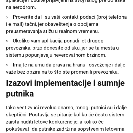
aplikacije i budite prijavljeni na svoj nalog pre dolaska
na aerodrom.
Proverite da li su vaši kontakt podaci (broj telefona
i e-mail) tačni, jer obaveštenja o opcijama
preusmeravanja stižu u realnom vremenu.
Ukoliko vam aplikacija ponudi let drugog
prevoznika, brzo donesite odluku, jer se ta mesta u
sistemu popunjavaju neverovatnom brzinom.
Imajte na umu da prava na hranu i osveženje i dalje
važe bez obzira na to što ste promenili prevoznika.
Izazovi implementacije i sumnje
putnika
Iako vest zvuči revolucionarno, mnogi putnici su i dalje
skeptični
. Postavlja se pitanje koliko će često sistem
zaista nuditi letove konkurencije, a koliko će
pokušavati da putnike zadrži na sopstvenim letovima