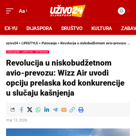
Aa
EX-YU
DIJASPORA
DRUŠTVO
KULTURA
ZABA
uzivo24
>
LIFESTYLE
>
Putovanja
>
Revolucija u niskobudžetnom avio-prevozu: Wizz Air uvodi opciju prelaska kod konkurencije u slučaju kašnjenja
IZDVAJAMO
LIFESTYLE
PUTOVANJA
Revolucija u niskobudžetnom
avio-prevozu: Wizz Air uvodi
opciju prelaska kod konkurencije
u slučaju kašnjenja
maj 13, 2026