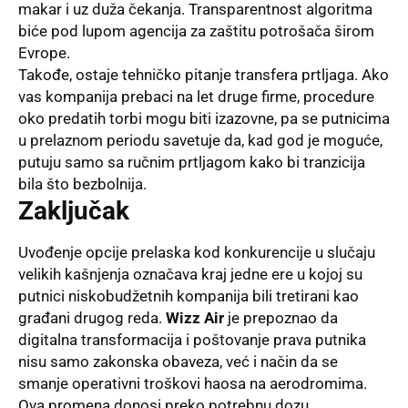
makar i uz duža čekanja
. Transparentnost algoritma
biće pod lupom agencija za zaštitu potrošača širom
Evrope
.
Takođe, ostaje tehničko pitanje transfera prtljaga
. Ako
vas kompanija prebaci na let druge firme, procedure
oko predatih torbi mogu biti izazovne, pa se putnicima
u prelaznom periodu savetuje da, kad god je moguće,
putuju samo sa ručnim prtljagom kako bi tranzicija
bila što bezbolnija
.
Zaključak
Uvođenje opcije prelaska kod konkurencije u slučaju
velikih kašnjenja označava kraj jedne ere u kojoj su
putnici niskobudžetnih kompanija bili tretirani kao
građani drugog reda
.
Wizz Air
je prepoznao da
digitalna transformacija i poštovanje prava putnika
nisu samo zakonska obaveza, već i način da se
smanje operativni troškovi haosa na aerodromima
.
Ova promena donosi preko potrebnu dozu