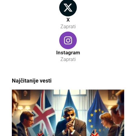
X
Zaprati
Instagram
Zaprati
Najčitanije vesti