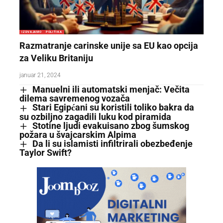
IZDVAJAMO
POLITIKA
Razmatranje carinske unije sa EU kao opcija
za Veliku Britaniju
januar 21, 2024
Manuelni ili automatski menjač: Večita
dilema savremenog vozača
Stari Egipćani su koristili toliko bakra da
su ozbiljno zagadili luku kod piramida
Stotine ljudi evakuisano zbog šumskog
požara u švajcarskim Alpima
Da li su islamisti infiltrirali obezbeđenje
Taylor Swift?