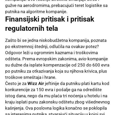
gužve na aerodromima, prebacujući teret logistike sa
putnika na algoritme kompanije
.
Finansijski pritisak i pritisak
regulatornih tela
Zašto bi se jedna niskobudžetna kompanija, poznata
po ekstremnoj štednji, odlučila na ovakav potez?
Odgovor leži u ogromnim kaznama i troškovima
odšteta
. Prema evropskim zakonima, avio-kompanije
su dužne da isplate kompenzacije od 250 do 600 evra
po putniku za otkazivanja koja su njihova krivica, plus
troškove smeštaja i hrane
.
Često je za
Wizz Air
jeftinije da putniku plati kartu kod
konkurencije za 150 evra i pošalje ga na odredište
istog dana, nego da mu plaća tri noćenja u hotelu i na
kraju isplati punu zakonsku odštetu zbog višednevnog
kašnjenja
. Ova poslovna logika konačno se poklopila
sa interesima putnika, stvarajući situaciju u kojoj svi