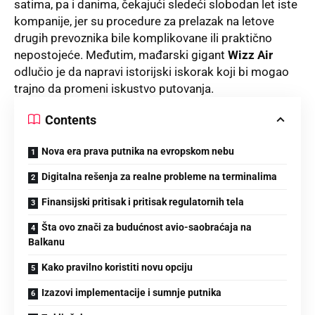
satima, pa i danima, čekajući sledeći slobodan let iste
kompanije, jer su procedure za prelazak na letove
drugih prevoznika bile komplikovane ili praktično
nepostojeće
. Međutim, mađarski gigant
Wizz Air
odlučio je da napravi istorijski iskorak koji bi mogao
trajno da promeni iskustvo putovanja
.
Contents
Nova era prava putnika na evropskom nebu
Digitalna rešenja za realne probleme na terminalima
Finansijski pritisak i pritisak regulatornih tela
Šta ovo znači za budućnost avio-saobraćaja na
Balkanu
Kako pravilno koristiti novu opciju
Izazovi implementacije i sumnje putnika