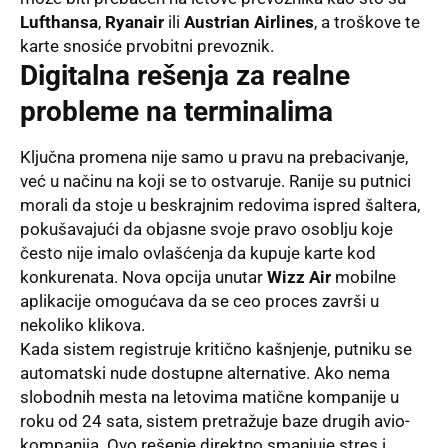
Lufthansa
,
Ryanair
ili
Austrian Airlines
, a troškove te
karte snosiće prvobitni prevoznik
.
Digitalna rešenja za realne
probleme na terminalima
Ključna promena nije samo u pravu na prebacivanje,
već u načinu na koji se to ostvaruje
. Ranije su putnici
morali da stoje u beskrajnim redovima ispred šaltera,
pokušavajući da objasne svoje pravo osoblju koje
često nije imalo ovlašćenja da kupuje karte kod
konkurenata
. Nova opcija unutar
Wizz Air
mobilne
aplikacije omogućava da se ceo proces završi u
nekoliko klikova
.
Kada sistem registruje kritično kašnjenje, putniku se
automatski nude dostupne alternative
. Ako nema
slobodnih mesta na letovima matične kompanije u
roku od 24 sata, sistem pretražuje baze drugih avio-
kompanija
. Ovo rešenje direktno smanjuje stres i