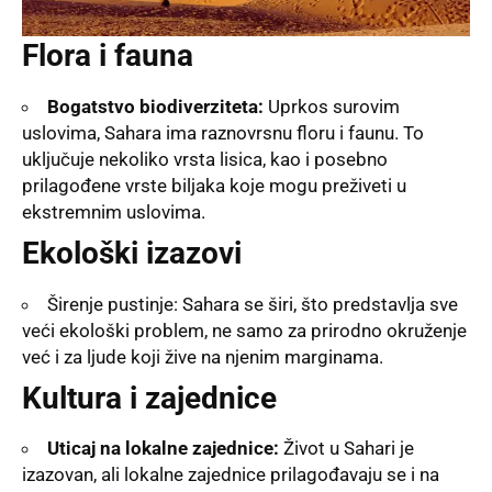
Flora i fauna
Bogatstvo biodiverziteta:
Uprkos surovim
uslovima, Sahara ima raznovrsnu floru i faunu. To
uključuje nekoliko vrsta lisica, kao i posebno
prilagođene vrste biljaka koje mogu preživeti u
ekstremnim uslovima.
Ekološki izazovi
Širenje pustinje: Sahara se širi, što predstavlja sve
veći ekološki problem, ne samo za prirodno okruženje
već i za ljude koji žive na njenim marginama.
Kultura i zajednice
Uticaj na lokalne zajednice:
Život u Sahari je
izazovan, ali lokalne zajednice prilagođavaju se i na