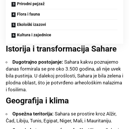
Prirodni pejzaž
Flora i fauna
Ekološki izazovi
Kultura i zajednice
Istorija i transformacija Sahare
Dugotrajno postojanje:
Sahara kakvu poznajemo
danas formirala se pre oko 3.500 godina, ali nije uvek
bila pustinja. U dalekoj prošlosti, Sahara je bila zelena i
plodna oblast, što je potvrđeno arheološkim nalazima
i fosilima.
Geografija i klima
Opsežna teritorija:
Sahara se prostire kroz Alžir,
Čad, Libiju, Tunis, Egipat, Niger, Mali, i Mauritaniju.