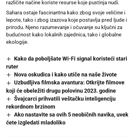
različite načine koriste resurse koje pustinja nudi.
Sahara ostaje fascinantna kako zbog svoje veličine i
lepote, tako i zbog izazova koje postavlja pred ljude i
prirodu. Njeno razumevanje i očuvanje su ključni za
budućnost kako lokalnih zajednica, tako i globalne
ekologije.
Kako da poboljšate Wi-Fi signal koristeći stari
ruter
Nova oskudica i kako utiče na naše živote
Uzbudljiva filmska avantura: Otkrijte filmove
koji će obeležiti drugu polovinu 2023. godine
Švajcarci prihvatili veštačku inteligenciju
rekordnom brzinom
Ako nastavite sa ovih 5 neobičnih navika, uvek
ćete izgledati mladoliko