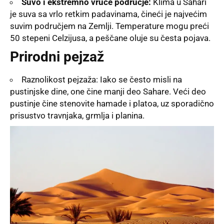
Suvo i ekstremno vruće područje:
Klima u Sahari
je suva sa vrlo retkim padavinama, čineći je najvećim
suvim područjem na Zemlji. Temperature mogu preći
50 stepeni Celzijusa, a peščane oluje su česta pojava.
Prirodni pejzaž
Raznolikost pejzaža: Iako se često misli na
pustinjske dine, one čine manji deo Sahare. Veći deo
pustinje čine stenovite hamade i platoa, uz sporadično
prisustvo travnjaka, grmlja i planina.