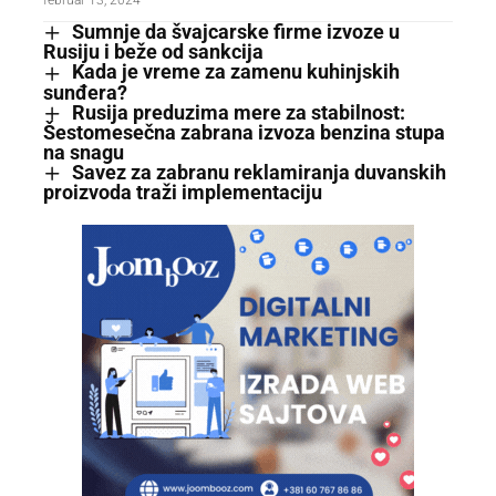
februar 13, 2024
Sumnje da švajcarske firme izvoze u
Rusiju i beže od sankcija
Kada je vreme za zamenu kuhinjskih
sunđera?
Rusija preduzima mere za stabilnost:
Šestomesečna zabrana izvoza benzina stupa
na snagu
Savez za zabranu reklamiranja duvanskih
proizvoda traži implementaciju