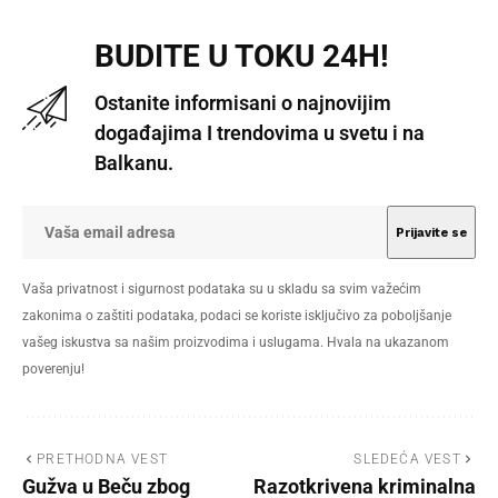
BUDITE U TOKU 24H!
Ostanite informisani o najnovijim
događajima I trendovima u svetu i na
Balkanu.
Vaša privatnost i sigurnost podataka su u skladu sa svim važećim
zakonima o zaštiti podataka, podaci se koriste isključivo za poboljšanje
vašeg iskustva sa našim proizvodima i uslugama. Hvala na ukazanom
poverenju!
PRETHODNA VEST
SLEDEĆA VEST
Gužva u Beču zbog
Razotkrivena kriminalna