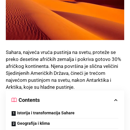
Sahara, najveća vruća pustinja na svetu, proteže se
preko desetine afričkih zemalja i pokriva gotovo 30%
afričkog kontinenta. Njena površina je slična veličini
Sjedinjenih Američkih Država, čineći je trećom
najvećom pustinjom na svetu, nakon Antarktika i
Arktika, koje su hladne pustinje.
Contents
Istorija i transformacija Sahare
Geografija i klima