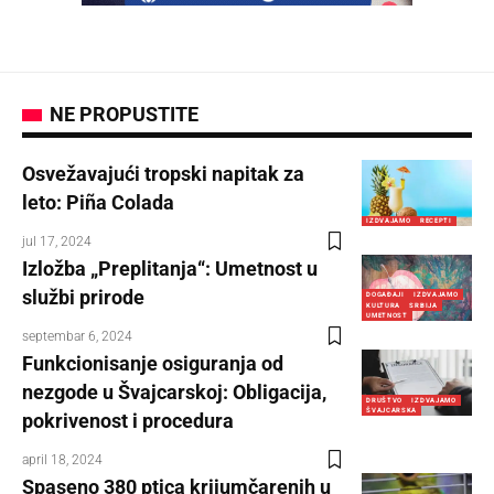
NE PROPUSTITE
Osvežavajući tropski napitak za
leto: Piña Colada
IZDVAJAMO
RECEPTI
jul 17, 2024
Izložba „Preplitanja“: Umetnost u
službi prirode
DOGAĐAJI
IZDVAJAMO
KULTURA
SRBIJA
UMETNOST
septembar 6, 2024
Funkcionisanje osiguranja od
nezgode u Švajcarskoj: Obligacija,
DRUŠTVO
IZDVAJAMO
ŠVAJCARSKA
pokrivenost i procedura
april 18, 2024
Spaseno 380 ptica krijumčarenih u