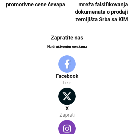
promotivne cene ćevapa
mreža falsifikovanja
dokumenata o prodaji
zemljišta Srba sa KiM
Zapratite nas
Na društvenim mrežama
Facebook
Like
X
Zaprati