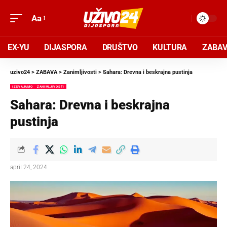
Aa
EX-YU
DIJASPORA
DRUŠTVO
KULTURA
ZABA
uzivo24
>
ZABAVA
>
Zanimljivosti
>
Sahara: Drevna i beskrajna pustinja
IZDVAJAMO
ZANIMLJIVOSTI
Sahara: Drevna i beskrajna
pustinja
april 24, 2024