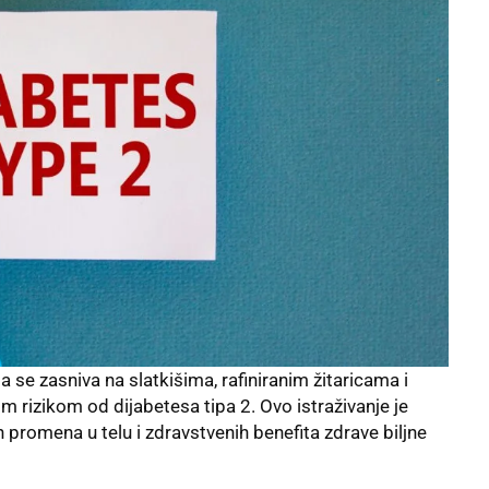
 se zasniva na slatkišima, rafiniranim žitaricama i
 rizikom od dijabetesa tipa 2. Ovo istraživanje je
h promena u telu i zdravstvenih benefita zdrave biljne