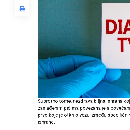
Suprotno tome, nezdrava biljna ishrana koja
zaslađenim pićima povezana je s povećanim
prvo koje je otkrilo vezu između specifični
ishrane.