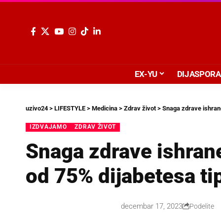
EX-YU
DIJASPORA
uzivo24
>
LIFESTYLE
>
Medicina
>
Zdrav život
>
Snaga zdrave ishrane
IZDVAJAMO
ZDRAV ŽIVOT
Snaga zdrave ishran
od 75% dijabetesa ti
decembar 17, 2023
Podelite