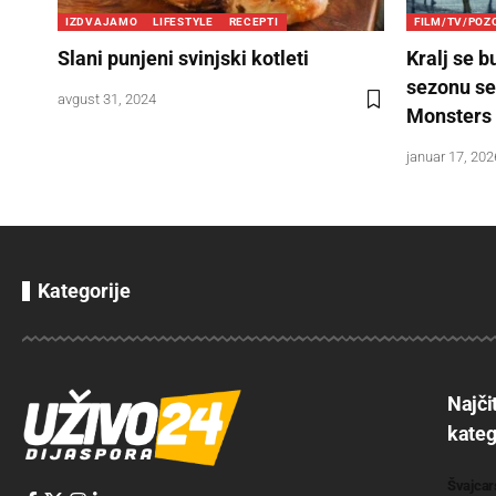
IZDVAJAMO
LIFESTYLE
RECEPTI
FILM/TV/POZ
Slani punjeni svinjski kotleti
Kralj se b
sezonu se
avgust 31, 2024
Monsters
januar 17, 202
Kategorije
Najči
kateg
Švajcar