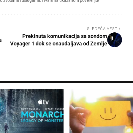
 proizvodima i uslugama. Hvala na ukazanom poverenju!
SLEDEĆA VEST
Prekinuta komunikacija sa sondom
a
Voyager 1 dok se onaudaljava od Zemlje