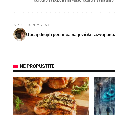
isključivo za poboljšanje vašeg iskustva sa našim
PRETHODNA VEST
Uticaj dečjih pesmica na jezički razvoj beb
NE PROPUSTITE