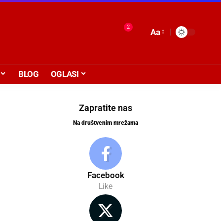
2
Aa
BLOG
OGLASI
Zapratite nas
Na društvenim mrežama
Facebook
Like