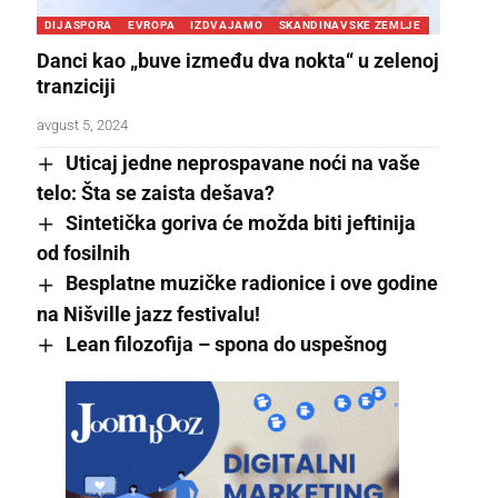
DIJASPORA
EVROPA
IZDVAJAMO
SKANDINAVSKE ZEMLJE
Danci kao „buve između dva nokta“ u zelenoj
tranziciji
avgust 5, 2024
Uticaj jedne neprospavane noći na vaše
telo: Šta se zaista dešava?
Sintetička goriva će možda biti jeftinija
od fosilnih
Besplatne muzičke radionice i ove godine
na Nišville jazz festivalu!
Lean filozofija – spona do uspešnog