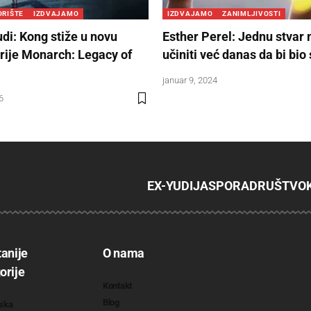
ORIŠTE
IZDVAJAMO
IZDVAJAMO
ZANIMLJIVOSTI
udi: Kong stiže u novu
Esther Perel: Jednu stvar
rije Monarch: Legacy of
učiniti već danas da bi bio 
januar 9, 2024
6
EX-YU
DIJASPORA
DRUŠTVO
tanije
O nama
orije
Kontakt
Blog
ska