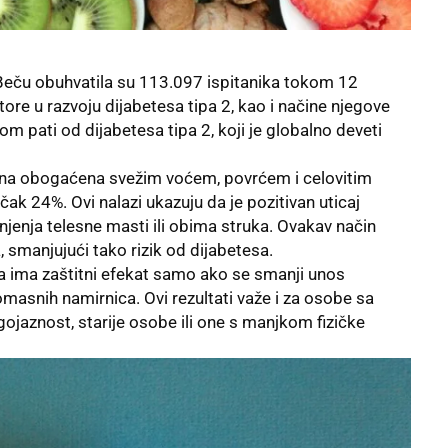
 Beču obuhvatila su 113.097 ispitanika tokom 12
tore u razvoju dijabetesa tipa 2, kao i načine njegove
som pati od
dijabetesa tipa 2
, koji je globalno deveti
hrana obogaćena svežim voćem, povrćem i celovitim
čak 24%. Ovi nalazi ukazuju da je pozitivan uticaj
jenja telesne masti ili obima struka. Ovakav način
, smanjujući tako rizik od dijabetesa.
na ima zaštitni efekat samo ako se smanji unos
komasnih namirnica. Ovi rezultati važe i za osobe sa
gojaznost
, starije osobe ili one s manjkom fizičke