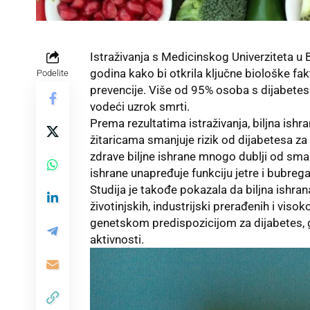
Istraživanja s Medicinskog Univerziteta u
godina kako bi otkrila ključne biološke fak
Podelite
prevencije. Više od 95% osoba s dijabete
vodeći uzrok smrti.
Prema rezultatima istraživanja, biljna is
žitaricama smanjuje rizik od dijabetesa za 
zdrave biljne ishrane mnogo dublji od sman
ishrane unapređuje funkciju jetre i bubrega
Studija je takođe pokazala da biljna ishra
životinjskih, industrijski prerađenih i viso
genetskom predispozicijom za dijabetes,
aktivnosti.