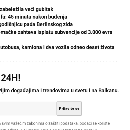
 zabeležila veći gubitak
afu: 45 minuta nakon buđenja
 godišnjicu pada Berlinskog zida
mačke zahteva isplatu subvencije od 3.000 evra
autobusa, kamiona i dva vozila odneo deset života
 24H!
vijim događajima I trendovima u svetu i na Balkanu.
a svim važećim zakonima o zaštiti podataka, podaci se koriste