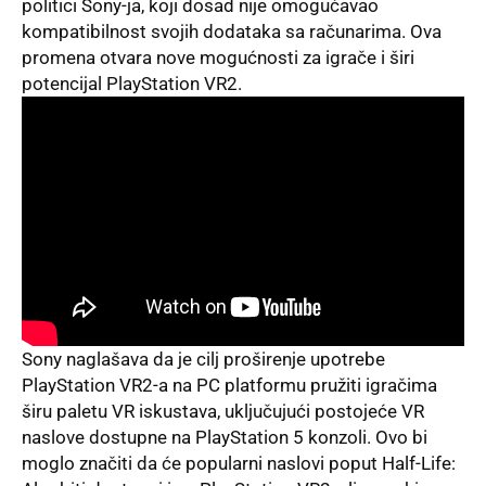
politici Sony-ja, koji dosad nije omogućavao
kompatibilnost svojih dodataka sa računarima. Ova
promena otvara nove mogućnosti za igrače i širi
potencijal PlayStation VR2.
Sony naglašava da je cilj proširenje upotrebe
PlayStation VR2-a na PC platformu pružiti igračima
širu paletu VR iskustava, uključujući postojeće VR
naslove dostupne na PlayStation 5 konzoli. Ovo bi
moglo značiti da će popularni naslovi poput Half-Life: