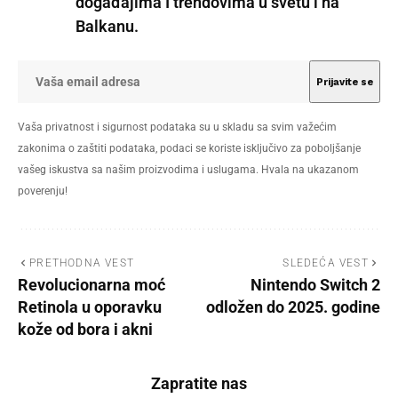
događajima I trendovima u svetu i na
Balkanu.
Vaša privatnost i sigurnost podataka su u skladu sa svim važećim
zakonima o zaštiti podataka, podaci se koriste isključivo za poboljšanje
vašeg iskustva sa našim proizvodima i uslugama. Hvala na ukazanom
poverenju!
PRETHODNA VEST
SLEDEĆA VEST
Revolucionarna moć
Nintendo Switch 2
Retinola u oporavku
odložen do 2025. godine
kože od bora i akni
Zapratite nas