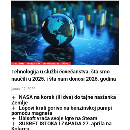
IZDVAJAMO
TEHNOLOGIJA
UNCATEGORIZED
ZABAVA
Tehnologija u službi čovečanstva: šta smo
naučili u 2025. i šta nam donosi 2026. godina
januar 12, 2026
NASA na korak (ili dva) do tajne nastanka
Zemlje
Lopovi krali gorivo na benzinskoj pumpi
pomoću magneta
Ubisoft vraća svoje igre na Steam
SUSRET ISTOKA I ZAPADA 27. aprila na
Kolarcu