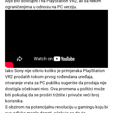
Alyx biti dostupni i na PlayStation VR2, ali sa nekim
ograničenjima u odnosu na PC verziju.
Iako Sony nije otkrio koliko je primjeraka PlayStation
VR2 prodatih tokom prvog rođendana uređaja,
otvaranje vrata za PC publiku sugeriše da prodaja nije
dostigla očekivani nivo. Ova promena u politici može
biti pokušaj da se proširi tržište i privuče veći broj
korisnika.
S obzirom na potencijalnu revoluciju u gamingu koju bi