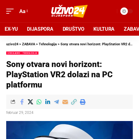
Aa
EX-YU
DIJASPORA
DRUŠTVO
KULTURA
ZABA
uzivo24
>
ZABAVA
>
Tehnologija
>
Sony otvara novi horizont: PlayStation VR2 dolazi na PC platformu
IZDVAJAMO
TEHNOLOGIJA
Sony otvara novi horizont:
PlayStation VR2 dolazi na PC
platformu
februar 29, 2024