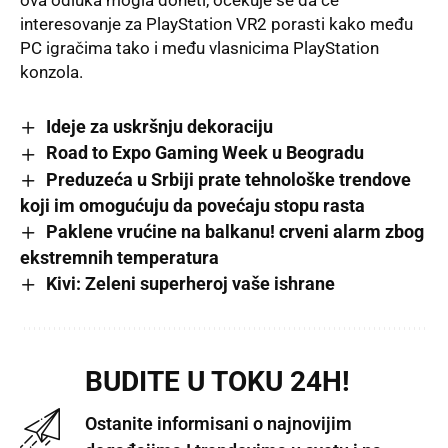
ova odluka mogla doneti, očekuje se da će
interesovanje za PlayStation VR2 porasti kako među
PC igračima tako i među vlasnicima PlayStation
konzola.
Ideje za uskršnju dekoraciju
Road to Expo Gaming Week u Beogradu
Preduzeća u Srbiji prate tehnološke trendove
koji im omogućuju da povećaju stopu rasta
Paklene vrućine na balkanu! crveni alarm zbog
ekstremnih temperatura
Kivi: Zeleni superheroj vaše ishrane
BUDITE U TOKU 24H!
Ostanite informisani o najnovijim