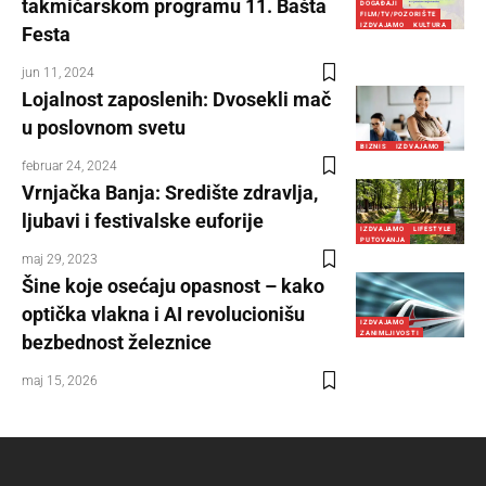
takmičarskom programu 11. Bašta
DOGAĐAJI
FILM/TV/POZORIŠTE
IZDVAJAMO
KULTURA
Festa
jun 11, 2024
Lojalnost zaposlenih: Dvosekli mač
u poslovnom svetu
BIZNIS
IZDVAJAMO
februar 24, 2024
Vrnjačka Banja: Središte zdravlja,
ljubavi i festivalske euforije
IZDVAJAMO
LIFESTYLE
PUTOVANJA
maj 29, 2023
Šine koje osećaju opasnost – kako
optička vlakna i AI revolucionišu
IZDVAJAMO
ZANIMLJIVOSTI
bezbednost železnice
maj 15, 2026