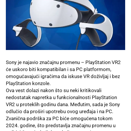
Sony je najavio značajnu promenu – PlayStation VR2
će uskoro biti kompatibilan i sa PC platformom,
omogućavajući igračima da iskuse VR doživljaj i bez
PlayStation konzole.
Ova vest dolazi nakon što su neki kritikovali
nedostatak napretka u funkcionalnosti PlayStation
VR2 u proteklih godinu dana. Međutim, sada je Sony
odlučio da proširi upotrebu ovog uređaja i na PC.
Zvanična podrška za PC biće omogućena tokom
2024. godine, što predstavlja značajnu promenu u