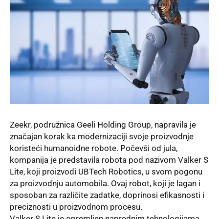
Zeekr, podružnica
Geeli Holding Group
, napravila je
značajan korak ka modernizaciji svoje proizvodnje
koristeći humanoidne robote. Počevši od jula,
kompanija je predstavila robota pod nazivom Valker S
Lite, koji proizvodi UBTech Robotics, u svom pogonu
za proizvodnju automobila. Ovaj
robot
, koji je lagan i
sposoban za različite zadatke, doprinosi efikasnosti i
preciznosti u proizvodnom procesu.
Valker S Lite je opremljen naprednim tehnologijama