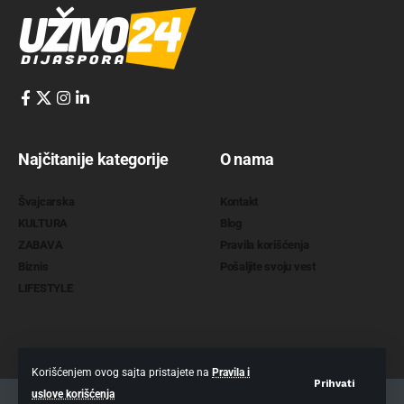
Najčitanije kategorije
O nama
Švajcarska
Kontakt
KULTURA
Blog
ZABAVA
Pravila korišćenja
Biznis
Pošaljite svoju vest
LIFESTYLE
Korišćenjem ovog sajta pristajete na
Pravila i
Prihvati
uslove korišćenja
2022 @
www.uzivo24.com