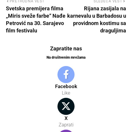
PRETHODNA VEST
SLEDEĆA VEST
Svetska premijera filma
Rijana zasijala na
„Miris sveže farbe“ Nađe
karnevalu u Barbadosu u
Petrović na 30. Sarajevo
providnom kostimu sa
film festivalu
draguljima
Zapratite nas
Na društvenim mrežama
Facebook
Like
X
Zaprati