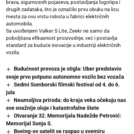
brava, sigurnosnih pojaseva, postavljanja logotipa i
drugih zadataka, što je označilo prvu obuku na licu
mesta za ovu vrstu robota u fabrici električnih
automobila.
Sa uvođenjem Valker S Lite, Zeekr ne samo da
poboljšava efikasnost proizvodnje, već i postavlja
standard za buduće inovacije u industriji električnih
vozila.
Budućnost prevoza je stigla: Uber predstavio
svoje prvo potpuno autonomno vozilo bez vozača
Sedmi Somborski filmski festival od 4. do 6.
jula
Neumoljiva priroda: do kraja veka očekuju nas
sve snažnije oluje i katastrofalne štete
Otvaranje 32. Memorijala Nadežde Petrović:
Memorijal Sonja S.
Boeing-ov satelit se raspao u svemiru