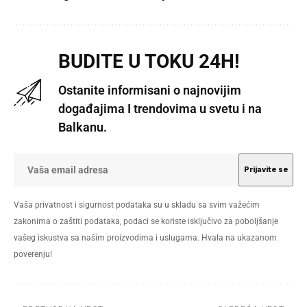
BUDITE U TOKU 24H!
Ostanite informisani o najnovijim
događajima I trendovima u svetu i na
Balkanu.
Vaša privatnost i sigurnost podataka su u skladu sa svim važećim
zakonima o zaštiti podataka, podaci se koriste isključivo za poboljšanje
vašeg iskustva sa našim proizvodima i uslugama. Hvala na ukazanom
poverenju!