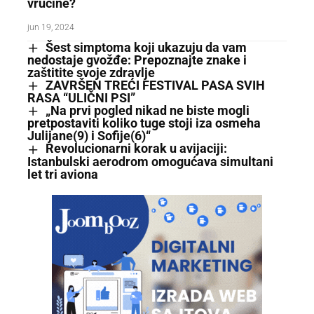
vrućine?
jun 19, 2024
Šest simptoma koji ukazuju da vam
nedostaje gvožđe: Prepoznajte znake i
zaštitite svoje zdravlje
ZAVRŠEN TREĆI FESTIVAL PASA SVIH
RASA “ULIČNI PSI”
„Na prvi pogled nikad ne biste mogli
pretpostaviti koliko tuge stoji iza osmeha
Julijane(9) i Sofije(6)“
Revolucionarni korak u avijaciji:
Istanbulski aerodrom omogućava simultani
let tri aviona