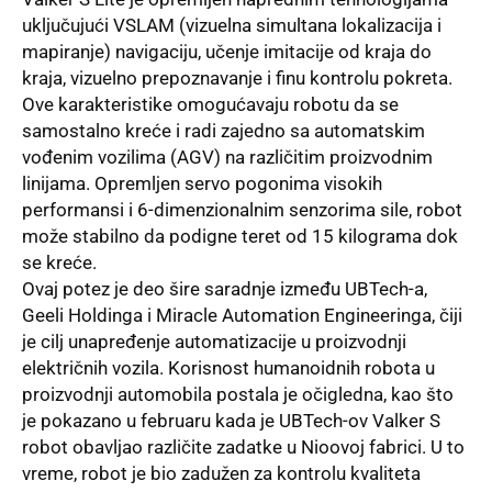
uključujući VSLAM (vizuelna simultana lokalizacija i
mapiranje) navigaciju, učenje imitacije od kraja do
kraja, vizuelno prepoznavanje i finu kontrolu pokreta.
Ove karakteristike omogućavaju robotu da se
samostalno kreće i radi zajedno sa automatskim
vođenim vozilima (AGV) na različitim proizvodnim
linijama. Opremljen servo pogonima visokih
performansi i 6-dimenzionalnim senzorima sile, robot
može stabilno da podigne teret od 15 kilograma dok
se kreće.
Ovaj potez je deo šire saradnje između UBTech-a,
Geeli Holdinga i Miracle Automation Engineeringa, čiji
je cilj unapređenje automatizacije u proizvodnji
električnih vozila. Korisnost humanoidnih robota u
proizvodnji automobila postala je očigledna, kao što
je pokazano u februaru kada je UBTech-ov Valker S
robot obavljao različite zadatke u Nioovoj fabrici. U to
vreme, robot je bio zadužen za kontrolu kvaliteta