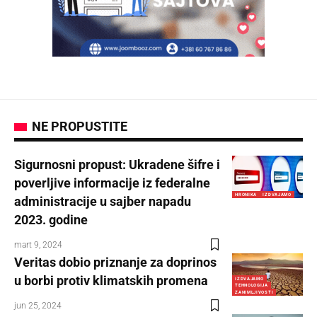
NE PROPUSTITE
Sigurnosni propust: Ukradene šifre i
poverljive informacije iz federalne
HRONIKA
IZDVAJAMO
administracije u sajber napadu
2023. godine
mart 9, 2024
Veritas dobio priznanje za doprinos
u borbi protiv klimatskih promena
IZDVAJAMO
TEHNOLOGIJA
ZANIMLJIVOSTI
jun 25, 2024