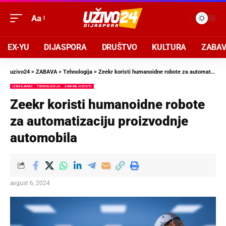
Aa
EX-YU
DIJASPORA
DRUŠTVO
KULTURA
ZABA
uzivo24
>
ZABAVA
>
Tehnologija
>
Zeekr koristi humanoidne robote za automatizaciju proizvodnje automobila
IZDVAJAMO
TEHNOLOGIJA
ZANIMLJIVOSTI
Zeekr koristi humanoidne robote
za automatizaciju proizvodnje
automobila
avgust 6, 2024