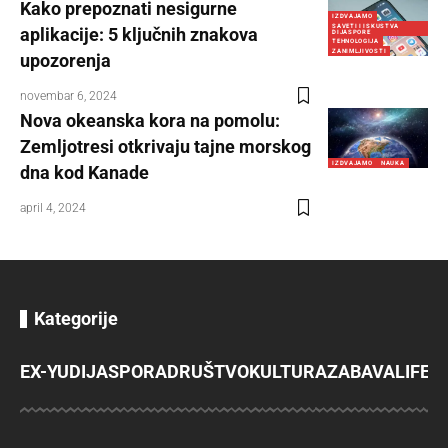
Kako prepoznati nesigurne
IZDVAJAMO
SAVETI I ISKUSTVA
aplikacije: 5 ključnih znakova
DIJASPORE
TEHNOLOGIJA
ZANIMLJIVOSTI
upozorenja
novembar 6, 2024
Nova okeanska kora na pomolu:
Zemljotresi otkrivaju tajne morskog
IZDVAJAMO
NAUKA
dna kod Kanade
april 4, 2024
Kategorije
EX-YU
DIJASPORA
DRUŠTVO
KULTURA
ZABAVA
LIFES