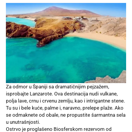
Za odmor u Španiji sa dramatičnijim pejzažem,
isprobajte Lanzarote. Ova destinacija nudi vulkane,
polja lave, crnu i crvenu zemlju, kao i intrigantne stene.
Tu su i bele kuće, palme i, naravno, prelepe plaže. Ako
se odmaknete od obale, ne propustite šarmantna sela
u unutrašnjosti.
Ostrvo je proglašeno Biosferskom rezervom od