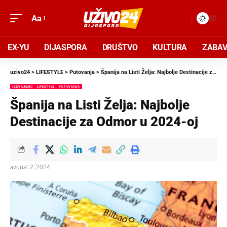
Aa
EX-YU
DIJASPORA
DRUŠTVO
KULTURA
ZABA
uzivo24
>
LIFESTYLE
>
Putovanja
>
Španija na Listi Želja: Najbolje Destinacije za Odmor u 2024-oj
IZDVAJAMO
LIFESTYLE
PUTOVANJA
Španija na Listi Želja: Najbolje
Destinacije za Odmor u 2024-oj
avgust 2, 2024