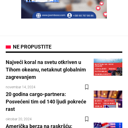
NE PROPUSTITE
Najveći koral na svetu otkriven u
AUSTRALIJA I NOVI
ZELAND
Tihom okeanu, netaknut globalnim
IZDVAJAMO
NAUKA
PUTOVANJA
ZANIMLJIVOSTI
zagrevanjem
novembar 14, 2024
20 godina cargo-partnera:
Posvećeni tim od 140 ljudi pokreće
BIZNIS
DRUŠTVO
EX-YU
IZDVAJAMO
SRBIJA
rast
oktobar 20, 2024
Američka berza na raskršću: