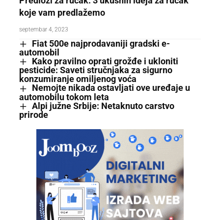
Predlozi za ručak: 3 ukusnih ideja za ručak
koje vam predlažemo
septembar 4, 2023
Fiat 500e najprodavaniji gradski e-
automobil
Kako pravilno oprati grožđe i ukloniti
pesticide: Saveti stručnjaka za sigurno
konzumiranje omiljenog voća
Nemojte nikada ostavljati ove uređaje u
automobilu tokom leta
Alpi južne Srbije: Netaknuto carstvo
prirode