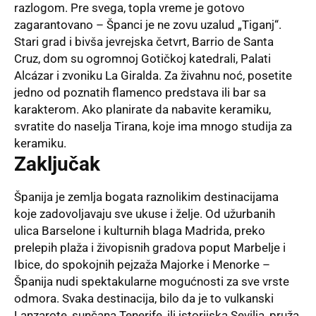
razlogom. Pre svega, topla vreme je gotovo
zagarantovano – Španci je ne zovu uzalud „Tiganj“.
Stari grad i bivša jevrejska četvrt, Barrio de Santa
Cruz, dom su ogromnoj Gotičkoj katedrali, Palati
Alcázar i zvoniku La Giralda. Za živahnu noć, posetite
jedno od poznatih flamenco predstava ili bar sa
karakterom. Ako planirate da nabavite keramiku,
svratite do naselja Tirana, koje ima mnogo studija za
keramiku.
Zaključak
Španija je zemlja bogata raznolikim destinacijama
koje zadovoljavaju sve ukuse i želje. Od užurbanih
ulica Barselone i kulturnih blaga Madrida, preko
prelepih plaža i živopisnih gradova poput Marbelje i
Ibice, do spokojnih pejzaža Majorke i Menorke –
Španija nudi spektakularne mogućnosti za sve vrste
odmora. Svaka destinacija, bilo da je to vulkanski
Lanzarote, sunčana Tenerife, ili istorijska Sevilja, pruža