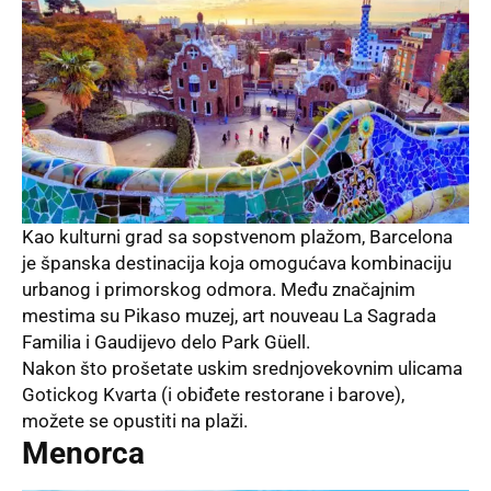
Kao kulturni grad sa sopstvenom plažom, Barcelona
je španska destinacija koja omogućava kombinaciju
urbanog i primorskog odmora. Među značajnim
mestima su Pikaso muzej, art nouveau La Sagrada
Familia i Gaudijevo delo Park Güell.
Nakon što prošetate uskim srednjovekovnim ulicama
Gotickog Kvarta (i obiđete restorane i barove),
možete se opustiti na plaži.
Menorca