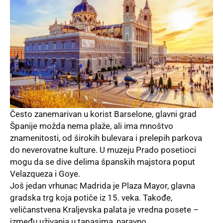
Često zanemarivan u korist Barselone, glavni grad
Španije možda nema plaže, ali ima mnoštvo
znamenitosti, od širokih bulevara i prelepih parkova
do neverovatne kulture. U muzeju Prado posetioci
mogu da se dive delima španskih majstora poput
Velazqueza i Goye.
Još jedan vrhunac Madrida je Plaza Mayor, glavna
gradska trg koja potiče iz 15. veka. Takođe,
veličanstvena Kraljevska palata je vredna posete –
između uživanja u tapasima, naravno.