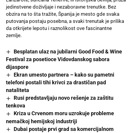
jedinstvene doživljaje i nezaboravne trenutke. Bez
obzira na to šta tražite, Španija je mesto gde svaka
putovanja postaju posebna, a svaki trenutak je prilika
da otkrijete lepotu i raznolikost ove fascinantne
zemlje.
Besplatan ulaz na jubilarni Good Food & Wine
Festival za posetioce Vidovdanskog sabora
dijaspore
Ekran umesto partnera – kako su pametni
telefoni postali tihi krivci za drastičan pad
nataliteta
Rusi predstavljaju novo rešenje za zaštitu
tenkova
Kriza u Crvenom moru uzrokuje probleme
nemačkoj hemijskoj industriji
Dubai postaje prvi grad sa komercijalnom