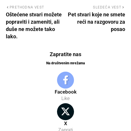
PRETHODNA VEST
SLEDEĆA VEST
Oštećene stvari možete
Pet stvari koje ne smete
popraviti i zameniti, ali
reći na razgovoru za
duše ne možete tako
posao
lako.
Zapratite nas
Na društvenim mrežama
Facebook
Like
X
Zaprati