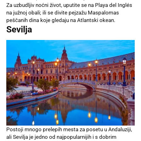
Za uzbudljiv noćni život, uputite se na Playa del Inglés
na južnoj obali; ili se divite pejzažu Maspalomas
peščanih dina koje gledaju na Atlantski okean.
Sevilja
Postoji mnogo prelepih mesta za posetu u Andaluziji,
ali Sevilja je jedno od najpopularnijih i s dobrim