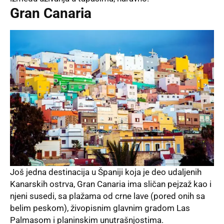
Gran Canaria
Još jedna destinacija u Španiji koja je deo udaljenih
Kanarskih ostrva, Gran Canaria ima sličan pejzaž kao i
njeni susedi, sa plažama od crne lave (pored onih sa
belim peskom), živopisnim glavnim gradom Las
Palmasom i planinskim unutrašnjostima.