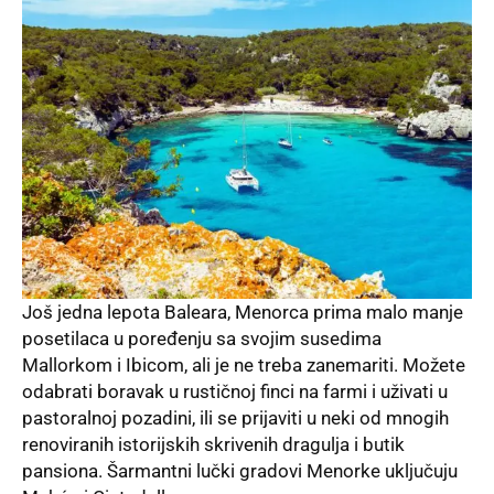
Još jedna lepota Baleara, Menorca prima malo manje
posetilaca u poređenju sa svojim susedima
Mallorkom i Ibicom, ali je ne treba zanemariti. Možete
odabrati boravak u rustičnoj finci na farmi i uživati u
pastoralnoj pozadini, ili se prijaviti u neki od mnogih
renoviranih istorijskih skrivenih dragulja i butik
pansiona. Šarmantni lučki gradovi Menorke uključuju