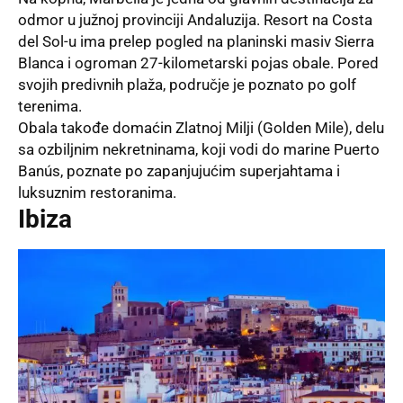
odmor u južnoj provinciji Andaluzija. Resort na Costa
del Sol-u ima prelep pogled na planinski masiv Sierra
Blanca i ogroman 27-kilometarski pojas obale. Pored
svojih predivnih plaža, područje je poznato po golf
terenima.
Obala takođe domaćin Zlatnoj Milji (Golden Mile), delu
sa ozbiljnim nekretninama, koji vodi do marine Puerto
Banús, poznate po zapanjujućim superjahtama i
luksuznim restoranima.
Ibiza