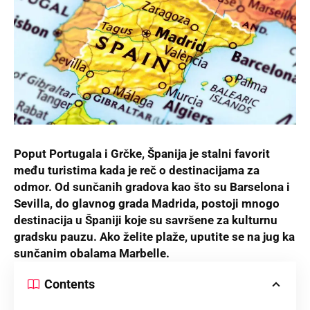
Poput Portugala i Grčke, Španija je stalni favorit
među turistima kada je reč o destinacijama za
odmor. Od sunčanih gradova kao što su
Barselona
i
Sevilla
, do glavnog grada Madrida, postoji mnogo
destinacija u Španiji koje su savršene za kulturnu
gradsku pauzu. Ako želite plaže, uputite se na jug ka
sunčanim obalama Marbelle.
Contents