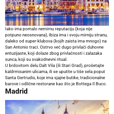
Iako ima pomalo nemirnu reputaciju (koja nije
potpuno neosnovana), Ibiza ima i svoju mirniju stranu,
daleko od super-klubova (kojih zaista ima mnogo) na
San Antonio traci. Ostrvo već dugo privlači duhovne
entuzijaste, koji dolaze zbog privlačnosti i zalazaka
sunca, koji su svakodnevni ritual.
U brdovitom delu Dalt Vila (ili Stari Grad), prošetajte
kaldrmisanim ulicama, ili se uputite u tiše sela poput
Santa Gertrudis, koje ima sjajne butike, tradicionalne
barove i odlične restorane kao što je Bottega Il Buco.
Madrid