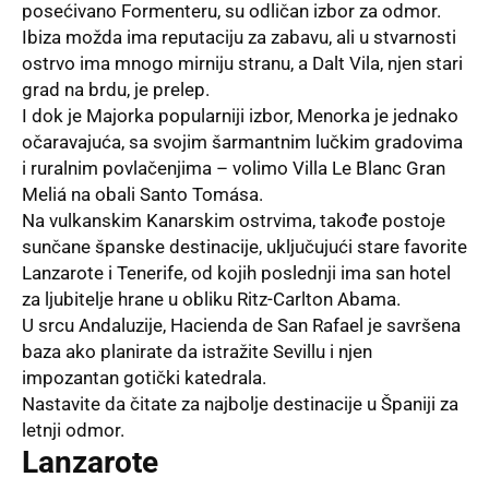
posećivano Formenteru, su odličan izbor za odmor.
Ibiza možda ima reputaciju za zabavu, ali u stvarnosti
ostrvo ima mnogo mirniju stranu, a Dalt Vila, njen stari
grad na brdu, je prelep.
I dok je Majorka popularniji izbor, Menorka je jednako
očaravajuća, sa svojim šarmantnim lučkim gradovima
i ruralnim povlačenjima – volimo Villa Le Blanc Gran
Meliá na obali Santo Tomása.
Na vulkanskim Kanarskim ostrvima, takođe postoje
sunčane španske destinacije, uključujući stare favorite
Lanzarote i Tenerife, od kojih poslednji ima san hotel
za ljubitelje hrane u obliku Ritz-Carlton Abama.
U srcu Andaluzije, Hacienda de San Rafael je savršena
baza ako planirate da istražite Sevillu i njen
impozantan gotički katedrala.
Nastavite da čitate za najbolje destinacije u Španiji za
letnji odmor.
Lanzarote