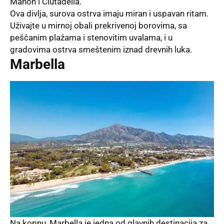
Mahón i Ciutadella.
Ova divlja, surova ostrva imaju miran i uspavan ritam.
Uživajte u mirnoj obali prekrivenoj borovima, sa
peščanim plažama i stenovitim uvalama, i u
gradovima ostrva smeštenim iznad drevnih luka.
Marbella
Na kopnu, Marbella je jedna od glavnih destinacija za