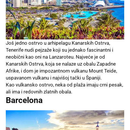
Još jedno ostrvo u arhipelagu Kanarskih Ostrva,
Tenerife nudi pejzaže koji su jednako fascinantni i
neobični kao oni na Lanzaroteu. Najveće je od
Kanarskih Ostrva, koja se nalaze uz obalu Zapadne
Afrike, i dom je impozantnom vulkanu Mount Teide,
uspavanom vulkanu i najvišoj tački u Španiji.
Kao vulkansko ostrvo, neka od plaža imaju crni pesak,
ali ima i redovnih zlatnih obala.
Barcelona