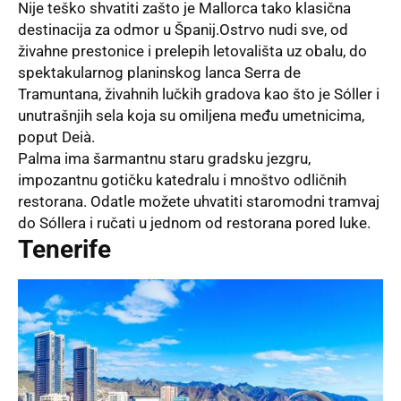
Nije teško shvatiti zašto je Mallorca tako klasična
destinacija za odmor u Španij.Ostrvo nudi sve, od
živahne prestonice i prelepih letovališta uz obalu, do
spektakularnog planinskog lanca Serra de
Tramuntana, živahnih lučkih gradova kao što je Sóller i
unutrašnjih sela koja su omiljena među umetnicima,
poput Deià.
Palma ima šarmantnu staru gradsku jezgru,
impozantnu gotičku katedralu i mnoštvo odličnih
restorana. Odatle možete uhvatiti staromodni tramvaj
do Sóllera i ručati u jednom od restorana pored luke.
Tenerife