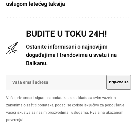
uslugom letećeg taksija
BUDITE U TOKU 24H!
Ostanite informisani o najnovijim
događajima I trendovima u svetu i na
Balkanu.
Vaša privatnost i sigurnost podataka su u skladu sa svim važećim
zakonima o zaštiti podataka, podaci se koriste isključivo za poboljšanje
vašeg iskustva sa našim proizvodima i uslugama. Hvala na ukazanom
poverenju!