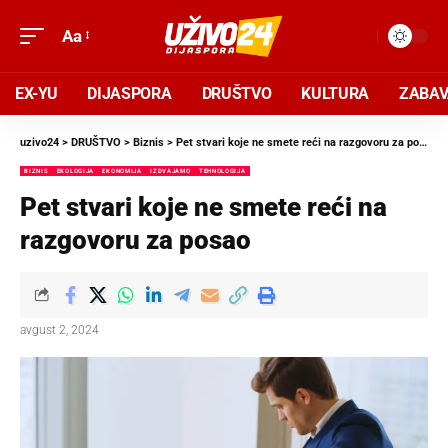
Aa
EX-YU
DIJASPORA
DRUŠTVO
KULTURA
ZABA
uzivo24
>
DRUŠTVO
>
Biznis
>
Pet stvari koje ne smete reći na razgovoru za posao
BIZNIS
EKOLOGIJA
EKONOMIJA
IZDVAJAMO
TEHNOLOGIJA
Pet stvari koje ne smete reći na
razgovoru za posao
avgust 2, 2024