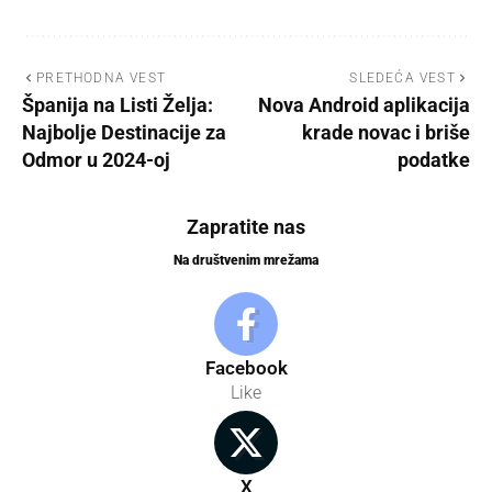
PRETHODNA VEST
SLEDEĆA VEST
Španija na Listi Želja:
Nova Android aplikacija
Najbolje Destinacije za
krade novac i briše
Odmor u 2024-oj
podatke
Zapratite nas
Na društvenim mrežama
Facebook
Like
X