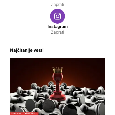
Zaprati
Instagram
Zaprati
Najčitanije vesti
IZDVAJAMO
ZANIMLJIVOSTI