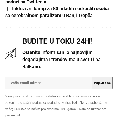
podaci sa Twitter-a
Inkluzivni kamp za 80 mladih i odraslih osoba
sa cerebralnom paralizom u Banji Trepča
BUDITE U TOKU 24H!
Ostanite informisani o najnovijim
događajima I trendovima u svetu i na
Balkanu.
Vaša privatnost i sigurnost podataka su u skladu sa svim važećim
zakonima o zaštiti podataka, podaci se koriste isključivo za poboljšanje
vašeg iskustva sa našim proizvodima i uslugama. Hvala na ukazanom
poverenju!