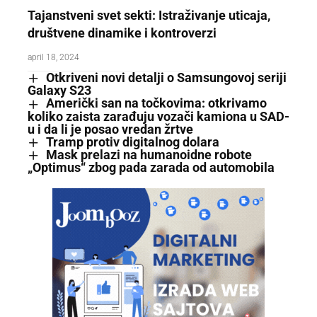
Tajanstveni svet sekti: Istraživanje uticaja,
društvene dinamike i kontroverzi
april 18, 2024
Otkriveni novi detalji o Samsungovoj seriji
Galaxy S23
Američki san na točkovima: otkrivamo
koliko zaista zarađuju vozači kamiona u SAD-
u i da li je posao vredan žrtve
Tramp protiv digitalnog dolara
Mask prelazi na humanoidne robote
„Optimus“ zbog pada zarada od automobila