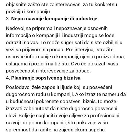
objasnite zašto ste zainteresovani za tu konkretnu
poziciju i kompaniju.
Nepoznavanje kompanije ili industrije
Nedovoljna priprema i nepoznavanje osnovnih
informacija o kompaniji ili industriji mogu se loše
odraziti na vas. To može sugerisati da niste ozbiljni u
vezi sa prijavom na posao. Pre intervjua, istražite
osnovne informacije o kompaniji, njenim proizvodima,
uslugama i poziciji na tržištu. Ovo će pokazati vašu
posvećenost i interesovanje za posao.
Planiranje sopstvenog biznisa
Poslodavci žele zaposliti ljude koji su posvećeni
dugoročnom radu u kompaniji. Ako izrazite nameru da
u budućnosti pokrenete sopstveni biznis, to može
izazvati zabrinutost da niste dugoročno posvećeni
ulozi. Bolje je naglasiti svoje ciljeve za profesionalni
razvoj i doprinos kompaniji, što pokazuje vašu
spremnost da radite na zajedničkom uspehu.