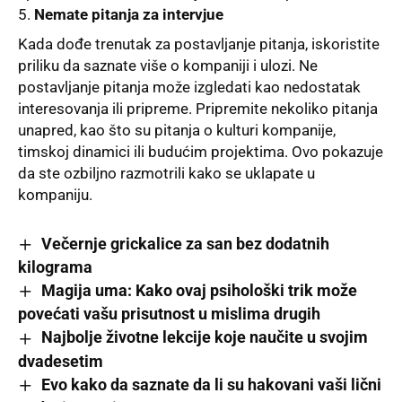
Nemate pitanja za intervjue
Kada dođe trenutak za postavljanje pitanja, iskoristite
priliku da saznate više o kompaniji i ulozi. Ne
postavljanje pitanja može izgledati kao nedostatak
interesovanja ili pripreme. Pripremite nekoliko pitanja
unapred, kao što su pitanja o kulturi kompanije,
timskoj dinamici ili budućim projektima. Ovo pokazuje
da ste ozbiljno razmotrili kako se uklapate u
kompaniju.
Večernje grickalice za san bez dodatnih
kilograma
Magija uma: Kako ovaj psihološki trik može
povećati vašu prisutnost u mislima drugih
Najbolje životne lekcije koje naučite u svojim
dvadesetim
Evo kako da saznate da li su hakovani vaši lični