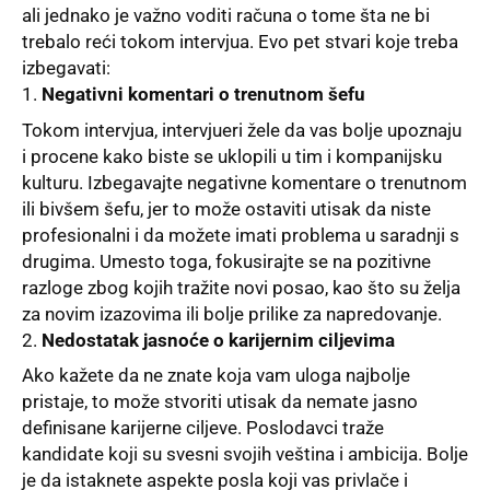
ali jednako je važno voditi računa o tome šta ne bi
trebalo reći tokom intervjua. Evo pet stvari koje treba
izbegavati:
Negativni komentari o trenutnom šefu
Tokom intervjua, intervjueri žele da vas bolje upoznaju
i procene kako biste se uklopili u tim i kompanijsku
kulturu. Izbegavajte negativne komentare o trenutnom
ili bivšem šefu, jer to može ostaviti utisak da niste
profesionalni i da možete imati problema u saradnji s
drugima. Umesto toga, fokusirajte se na pozitivne
razloge zbog kojih tražite novi posao, kao što su želja
za novim izazovima ili bolje prilike za napredovanje.
Nedostatak jasnoće o karijernim ciljevima
Ako kažete da ne znate koja vam uloga najbolje
pristaje, to može stvoriti utisak da nemate jasno
definisane karijerne ciljeve. Poslodavci traže
kandidate koji su svesni svojih veština i ambicija. Bolje
je da istaknete aspekte posla koji vas privlače i