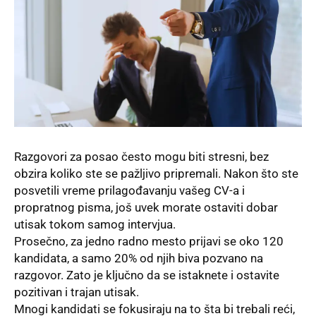
Razgovori za posao često mogu biti stresni, bez
obzira koliko ste se pažljivo pripremali. Nakon što ste
posvetili vreme prilagođavanju vašeg CV-a i
propratnog pisma, još uvek morate ostaviti dobar
utisak tokom samog intervjua.
Prosečno, za jedno radno mesto prijavi se oko 120
kandidata, a samo 20% od njih biva pozvano na
razgovor. Zato je ključno da se istaknete i ostavite
pozitivan i trajan utisak.
Mnogi kandidati se fokusiraju na to šta bi trebali reći,