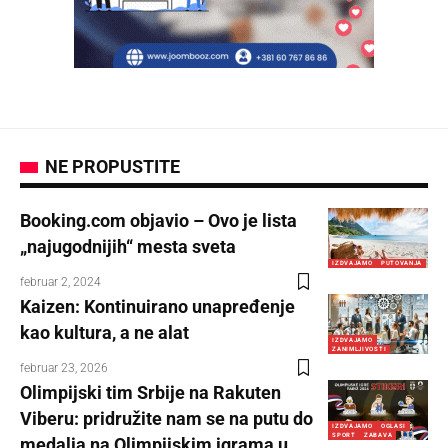
NE PROPUSTITE
Booking.com objavio – Ovo je lista
„najugodnijih“ mesta sveta
IZDVAJAMO
PUTOVANJA
februar 2, 2024
Kaizen: Kontinuirano unapređenje
kao kultura, a ne alat
IZDVAJAMO
ZANIMLJIVOSTI
februar 23, 2026
Olimpijski tim Srbije na Rakuten
Viberu: pridružite nam se na putu do
IZDVAJAMO
OGLASI
SPORT
ZABAVA
medalja na Olimpijskim igrama u