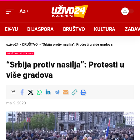
Aa
EX-YU
DIJASPORA
DRUŠTVO
KULTURA
ZABA
uzivo24
>
DRUŠTVO
>
“Srbija protiv nasilja”: Protesti u više gradova
DRUŠTVO
IZDVAJAMO
“Srbija protiv nasilja”: Protesti u
više gradova
maj 9, 2023