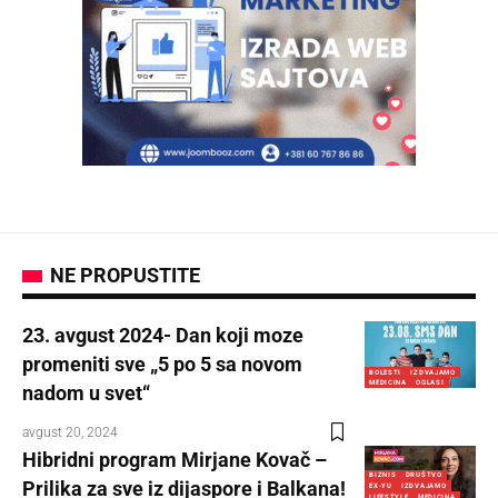
NE PROPUSTITE
23. avgust 2024- Dan koji moze
promeniti sve „5 po 5 sa novom
BOLESTI
IZDVAJAMO
MEDICINA
OGLASI
nadom u svet“
avgust 20, 2024
Hibridni program Mirjane Kovač –
BIZNIS
DRUŠTVO
Prilika za sve iz dijaspore i Balkana!
EX-YU
IZDVAJAMO
LIFESTYLE
MEDICINA