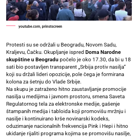
youtube.com, prinstscreen
Protesti su se održali u Beogradu, Novom Sadu,
Kraljevu, Čačku. Okupljanje ispred
Doma Narodne
skupštine u Beogradu
počelo je oko 17.30, da bi u 18
sati bio postavljen transparent „Srbija protiv nasilja“
koji su držali lideri opozicije, pole čega je formirana
kolona za šetnju do Vlade Srbije.
Na skupu je zatraženo hitno zaustavljanje promocije
nasilja u medijima i javnom prostoru, smena Saveta
Regulatornog tela za elektronske medije, gašenje
štampanih medija i tabloida koji promovišu mržnju i
nasilje i kontinuirano krše novinarski kodeks,
oduzimanje nacionalnih frekvencija Pink i Hepi i hitno
ukidanje rijaliti programa kojima se promovišu nasilje,