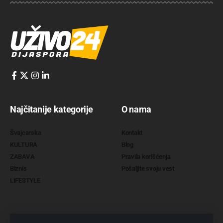
Najčitanije kategorije
O nama
Švajcarska
Kontakt
KULTURA
Blog
ZABAVA
Pravila korišćenja
Biznis
Pošaljite svoju vest
LIFESTYLE