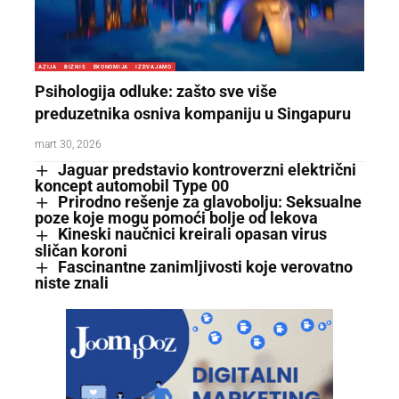
AZIJA
BIZNIS
EKONOMIJA
IZDVAJAMO
Psihologija odluke: zašto sve više
preduzetnika osniva kompaniju u Singapuru
mart 30, 2026
Jaguar predstavio kontroverzni električni
koncept automobil Type 00
Prirodno rešenje za glavobolju: Seksualne
poze koje mogu pomoći bolje od lekova
Kineski naučnici kreirali opasan virus
sličan koroni
Fascinantne zanimljivosti koje verovatno
niste znali