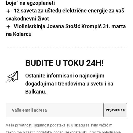
boje“ na egzoplaneti
12 saveta za uštedu električne energije za vaš
svakodnevni život
Violinistkinja Jovana Stošić Krompić 31. marta
na Kolarcu
BUDITE U TOKU 24H!
Ostanite informisani o najnovijim
događajima I trendovima u svetu i na
Balkanu.
Vaša privatnost i sigurnost podataka su u skladu sa svim važećim
zakonima o zaštiti podataka, podaci se koriste isključivo za poboljšanje