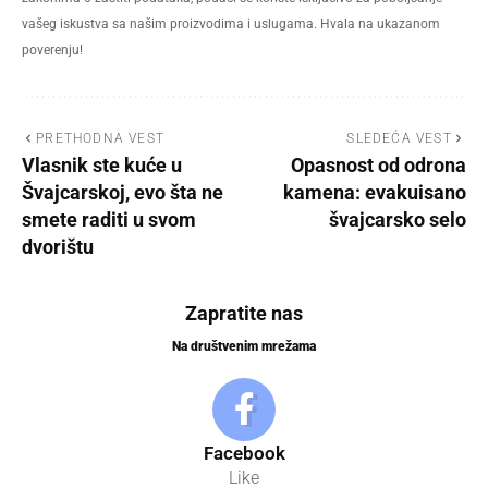
vašeg iskustva sa našim proizvodima i uslugama. Hvala na ukazanom
poverenju!
PRETHODNA VEST
SLEDEĆA VEST
Vlasnik ste kuće u
Opasnost od odrona
Švajcarskoj, evo šta ne
kamena: evakuisano
smete raditi u svom
švajcarsko selo
dvorištu
Zapratite nas
Na društvenim mrežama
Facebook
Like