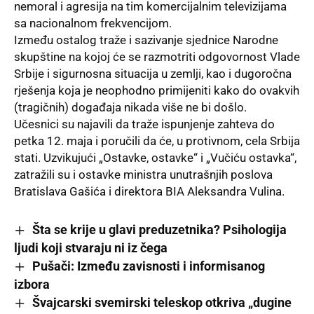
nemoral i agresija na tim komercijalnim televizijama
sa nacionalnom frekvencijom.
Između ostalog traže i sazivanje sjednice
Narodne
skupštine
na kojoj će se razmotriti odgovornost Vlade
Srbije i sigurnosna situacija u zemlji, kao i dugoročna
rješenja koja je neophodno primijeniti kako do ovakvih
(tragičnih) događaja nikada više ne bi došlo.
Učesnici su najavili da traže ispunjenje zahteva do
petka 12. maja i poručili da će, u protivnom, cela Srbija
stati. Uzvikujući „Ostavke, ostavke“ i „Vučiću ostavka“,
zatražili su i ostavke ministra unutrašnjih poslova
Bratislava Gašića i direktora BIA Aleksandra Vulina.
Šta se krije u glavi preduzetnika? Psihologija
ljudi koji stvaraju ni iz čega
Pušači: Između zavisnosti i informisanog
izborа
Švajcarski svemirski teleskop otkriva „dugine