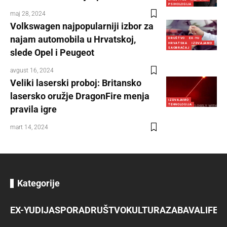
PSIHOLOGIJA
maj 28, 2024
Volkswagen najpopularniji izbor za
najam automobila u Hrvatskoj,
DRUŠTVO
EX-YU
HRVATSKA
IZDVAJAMO
SAOBRAĆAJ
slede Opel i Peugeot
avgust 16, 2024
Veliki laserski proboj: Britansko
lasersko oružje DragonFire menja
IZDVAJAMO
TEHNOLOGIJA
pravila igre
mart 14, 2024
Kategorije
EX-YU
DIJASPORA
DRUŠTVO
KULTURA
ZABAVA
LIFES