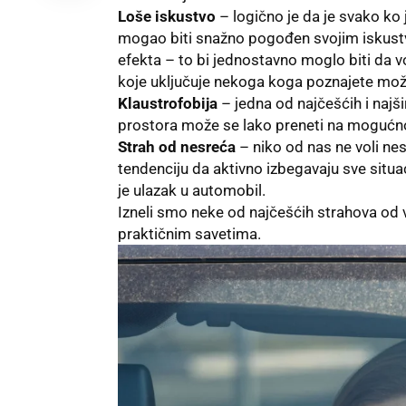
Loše iskustvo
– logično je da je svako ko
mogao biti snažno pogođen svojim iskustvo
efekta – to bi jednostavno moglo biti da vo
koje uključuje nekoga koga poznajete može
Klaustrofobija
– jedna od najčešćih i najši
prostora može se lako preneti na mogućnos
Strah od nesreća
– niko od nas ne voli nesr
tendenciju da aktivno izbegavaju sve situac
je ulazak u automobil.
Izneli smo neke od najčešćih strahova od v
praktičnim savetima.