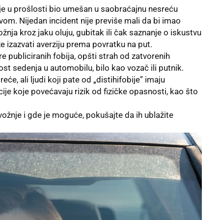
 je u prošlosti bio umešan u saobraćajnu nesreću
m. Nijedan incident nije previše mali da bi imao
žnja kroz jaku oluju, gubitak ili čak saznanje o iskustvu
 izazvati averziju prema povratku na put.
re publiciranih fobija, opšti strah od zatvorenih
t sedenja u automobilu, bilo kao vozač ili putnik.
eće, ali ljudi koji pate od „distihifobije” imaju
ije koje povećavaju rizik od fizičke opasnosti, kao što
ožnje i gde je moguće, pokušajte da ih ublažite