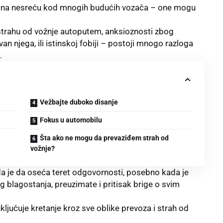
, a na nesreću kod mnogih budućih vozača – one mogu
, strahu od vožnje autoputem, anksioznosti zbog
n njega, ili istinskoj fobiji – postoji mnogo razloga
.
Vežbajte duboko disanje
Fokus u automobilu
Šta ako ne mogu da prevaziđem strah od
vožnje?
da je da oseća teret odgovornosti, posebno kada je
 blagostanja, preuzimate i pritisak brige o svim
ljučuje kretanje kroz sve oblike prevoza i strah od