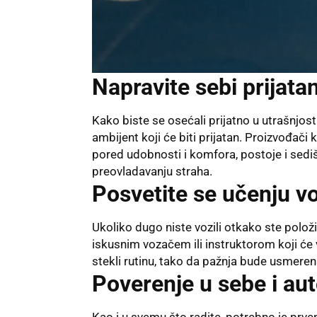
Napravite sebi prijata
Kako biste se osećali prijatno u utrašnjos
ambijent koji će biti prijatan. Proizvođači
pored udobnosti i komfora, postoje i se
preovladavanju straha.
Posvetite se učenju v
Ukoliko dugo niste vozili otkako ste polož
iskusnim vozačem ili instruktorom koji će
stekli rutinu, tako da pažnja bude usmeren
Poverenje u sebe i au