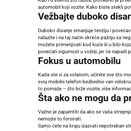
Kao i u svemu što radite, potrebno je prve
automobil koji vozite. Kako biste stekli 
Vežbajte duboko disa
Duboko disanje smanjuje tenziju i povećav
nalazite i na taj način skreće pažnju sa ne
možete primenjivati kod kuće ili u bilo koj
povećati sigurnost u vožnji, jer će napadi p
Fokus u automobilu
Kada ste vi za volanom, učinite sve što mo
svoj mobilni telefon bezbedno van vidokr
to pomaže – što brže vozite, više informac
Šta ako ne mogu da p
Važno je zapamtiti da ako se vaša strepnj
nemojte to forsirati.
Samo ćete na kraju izazvati nepotreban st