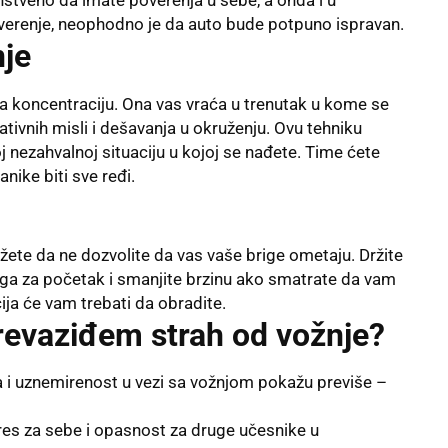
nstveno da imate poverenja u sebe, a onda i u
poverenje, neophodno je da auto bude potpuno ispravan.
nje
a koncentraciju. Ona vas vraća u trenutak u kome se
gativnih misli i dešavanja u okruženju. Ovu tehniku
oj nezahvalnoj situaciju u kojoj se nađete. Time ćete
anike biti sve ređi.
žete da ne dozvolite da vas vaše brige ometaju. Držite
uga za početak i smanjite brzinu ako smatrate da vam
ija će vam trebati da obradite.
revaziđem strah od vožnje?
a i uznemirenost u vezi sa vožnjom pokažu previše –
res za sebe i opasnost za druge učesnike u