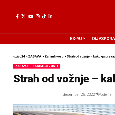
EX-YU
DIJASPORA
uzivo24
>
ZABAVA
>
Zanimljivosti
>
Strah od vožnje – kako ga prevaz
ZABAVA
ZANIMLJIVOSTI
Strah od vožnje – ka
decembar 26, 2022
Podelite