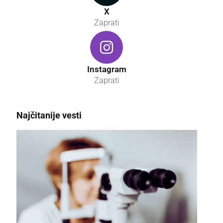
X
Zaprati
Instagram
Zaprati
Najčitanije vesti