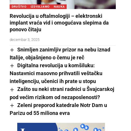
DRUŠTVO
IZDVAJAMO
NAUKA
Revolucija u oftalmologiji – elektronski
implant vraća vid i omogućava slepima da
ponovo čitaju
decembar 3, 2025
Snimljen zanimljiv prizor na nebu iznad
Italije, objašnjeno o čemu je reč
Digitalna revolucija u komšiluku:
Nastavnici masovno prihvatili veštačku
inteligenciju, učenici ih prate u stopu
Zašto su neki strani radnici u Švajcarskoj
pod većim rizikom od nezaposlenosti?
Zeleni preporod katedrale Notr Dam u
Parizu od 55 miliona evra