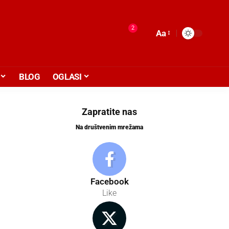
2
Aa
BLOG
OGLASI
Zapratite nas
Na društvenim mrežama
Facebook
Like