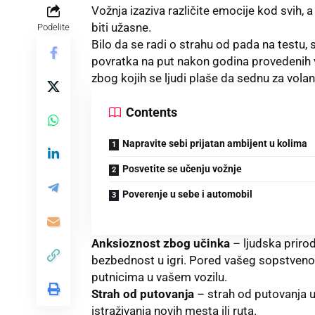
Vožnja izaziva različite emocije kod svih
biti užasne.
Podelite
Bilo da se radi o strahu od pada na testu
povratka na put nakon godina provedenih va
zbog kojih se ljudi plaše da sednu za volan
Contents
Napravite sebi prijatan ambijent u kolima
Posvetite se učenju vožnje
Poverenje u sebe i automobil
Anksioznost zbog učinka
– ljudska priro
bezbednost u igri. Pored vašeg sopstvenog
putnicima u vašem vozilu.
Strah od putovanja
– strah od putovanja uk
istraživanja novih mesta ili ruta.