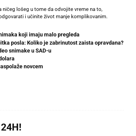
 ničeg lošeg u tome da odvojite vreme na to,
odgovarati i
učinite život manje komplikovanim.
snimaka koji imaju malo pregleda
bitka posla: Koliko je zabrinutost zaista opravdana?
video snimake u SAD-u
 dolara
 raspolaže novcem
 24H!