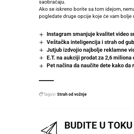
saobraćaju.
Ako se iskreno borite sa tom idejom, nema
pogledate druge opcije koje će vam bolje 
Instagram smanjuje kvalitet video 
Veštačka inteligencija i strah od gu
Jutjub izdvojio najbolje reklamne 
E.T. na aukciji prodat za 2,6 miliona
Pet načina da naučite dete kako da
Tagovi:
Strah od vožnje
BUDITE U TOKU