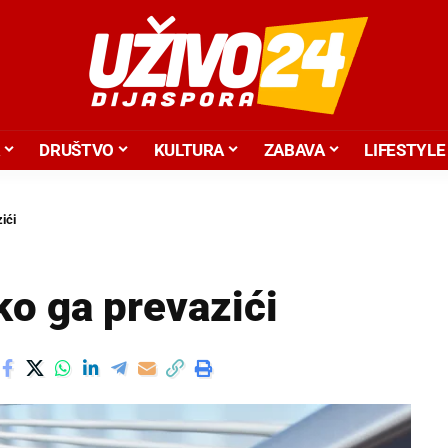
DRUŠTVO
KULTURA
ZABAVA
LIFESTYLE
ići
ko ga prevazići