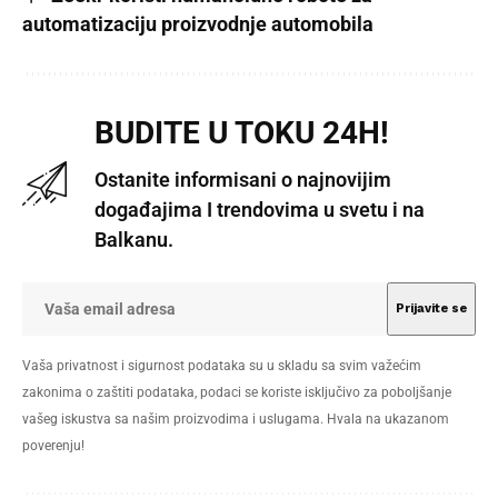
automatizaciju proizvodnje automobila
BUDITE U TOKU 24H!
Ostanite informisani o najnovijim
događajima I trendovima u svetu i na
Balkanu.
Vaša privatnost i sigurnost podataka su u skladu sa svim važećim
zakonima o zaštiti podataka, podaci se koriste isključivo za poboljšanje
vašeg iskustva sa našim proizvodima i uslugama. Hvala na ukazanom
poverenju!