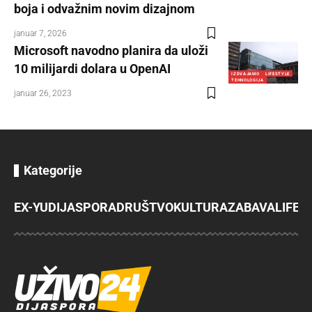
boja i odvažnim novim dizajnom
januar 7, 2026
Microsoft navodno planira da uloži
10 milijardi dolara u OpenAI
IZDVAJAMO
LIFESTYLE
TEHNOLOGIJA
januar 26, 2023
Kategorije
EX-YU
DIJASPORA
DRUŠTVO
KULTURA
ZABAVA
LIFES