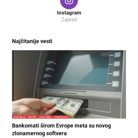
Instagram
Zaprati
Najčitanije vesti
EKONOMIJA
EVROPA
IZDVAJAMO
TEHNOLOGIJA
Bankomati širom Evrope meta su novog
zlonamernog softvera