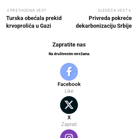
PRETHODNA VEST
SLEDEĆA VEST
Turska obećala prekid
Privreda pokreće
krvoprolića u Gazi
dekarbonizaciju Srbije
Zapratite nas
Na društvenim mrežama
Facebook
Like
X
Zaprati