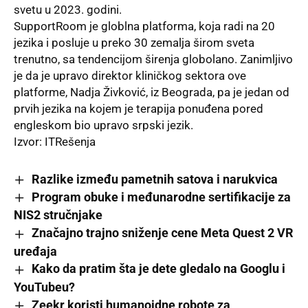
svetu u 2023. godini.
SupportRoom je globlna platforma, koja radi na 20
jezika i posluje u preko 30 zemalja širom sveta
trenutno, sa tendencijom širenja globolano. Zanimljivo
je da je upravo direktor kliničkog sektora ove
platforme, Nadja Živković, iz Beograda, pa je jedan od
prvih jezika na kojem je terapija ponuđena pored
engleskom bio upravo srpski jezik.
Izvor:
ITRešenja
Razlike između pametnih satova i narukvica
Program obuke i međunarodne sertifikacije za
NIS2 stručnjake
Značajno trajno sniženje cene Meta Quest 2 VR
uređaja
Kako da pratim šta je dete gledalo na Googlu i
YouTubeu?
Zeekr koristi humanoidne robote za