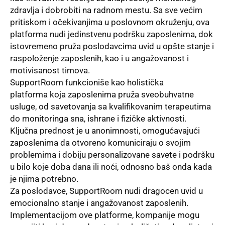
zdravlja i dobrobiti na radnom mestu. Sa sve većim
pritiskom i očekivanjima u poslovnom okruženju, ova
platforma nudi jedinstvenu podršku zaposlenima, dok
istovremeno pruža poslodavcima uvid u opšte stanje i
raspoloženje zaposlenih, kao i u angažovanost i
motivisanost timova.
SupportRoom funkcioniše kao
holistička
platforma
koja zaposlenima pruža sveobuhvatne
usluge, od savetovanja sa kvalifikovanim terapeutima
do monitoringa sna, ishrane i fizičke aktivnosti.
Ključna prednost je u anonimnosti, omogućavajući
zaposlenima da otvoreno komuniciraju o svojim
problemima i dobiju personalizovane savete i podršku
u bilo koje doba dana ili noći, odnosno baš onda kada
je njima potrebno.
Za poslodavce, SupportRoom nudi dragocen uvid u
emocionalno stanje i angažovanost zaposlenih.
Implementacijom ove platforme, kompanije mogu