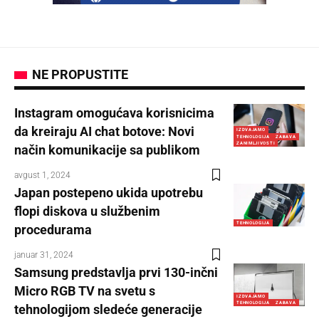
NE PROPUSTITE
Instagram omogućava korisnicima
da kreiraju AI chat botove: Novi
IZDVAJAMO
TEHNOLOGIJA
ZABAVA
ZANIMLJIVOSTI
način komunikacije sa publikom
avgust 1, 2024
Japan postepeno ukida upotrebu
flopi diskova u službenim
TEHNOLOGIJA
procedurama
januar 31, 2024
Samsung predstavlja prvi 130-inčni
Micro RGB TV na svetu s
IZDVAJAMO
TEHNOLOGIJA
ZABAVA
tehnologijom sledeće generacije