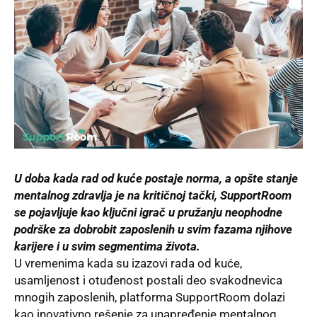
U doba kada rad od kuće postaje norma, a opšte stanje
mentalnog zdravlja je na kritičnoj tački, SupportRoom
se pojavljuje kao ključni igrač u pružanju neophodne
podrške za dobrobit zaposlenih u svim fazama njihove
karijere i u svim segmentima života.
U vremenima kada su izazovi rada od kuće,
usamljenost i otuđenost postali deo svakodnevica
mnogih zaposlenih, platforma
SupportRoom
dolazi
kao inovativno rešenje za unapređenje mentalnog