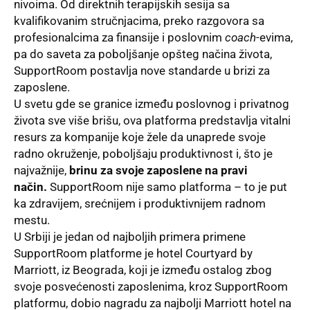
nivoima. Od direktnih terapijskih sesija sa
kvalifikovanim stručnjacima, preko razgovora sa
profesionalcima za finansije i poslovnim
coach
-evima,
pa do saveta za poboljšanje opšteg načina života,
SupportRoom postavlja nove standarde u brizi za
zaposlene.
U svetu gde se granice između poslovnog i privatnog
života sve više brišu, ova platforma predstavlja vitalni
resurs za kompanije koje žele da unaprede svoje
radno okruženje, poboljšaju produktivnost i, što je
najvažnije,
brinu za svoje zaposlene na pravi
način.
SupportRoom nije samo platforma – to je put
ka zdravijem, srećnijem i produktivnijem radnom
mestu.
U Srbiji je jedan od najboljih primera primene
SupportRoom
platforme
je hotel Courtyard by
Marriott, iz Beograda, koji je između ostalog zbog
svoje posvećenosti zaposlenima, kroz SupportRoom
platformu, dobio nagradu za najbolji Marriott hotel na