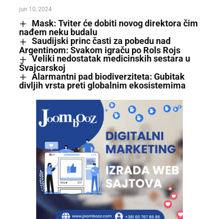
jun 10, 2024
Mask: Tviter će dobiti novog direktora čim
nađem neku budalu
Saudijski princ časti za pobedu nad
Argentinom: Svakom igraču po Rols Rojs
Veliki nedostatak medicinskih sestara u
Švajcarskoj
Alarmantni pad biodiverziteta: Gubitak
divljih vrsta preti globalnim ekosistemima