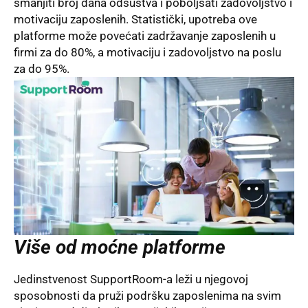
smanjiti broj dana odsustva i poboljšati zadovoljstvo i
motivaciju zaposlenih. Statistički, upotreba ove
platforme može povećati zadržavanje zaposlenih u
firmi za do 80%, a motivaciju i zadovoljstvo na poslu
za do 95%.
Više od moćne platforme
Jedinstvenost SupportRoom-a leži u njegovoj
sposobnosti da pruži podršku zaposlenima na svim