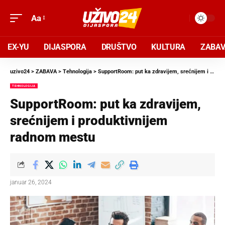
Aa
EX-YU
DIJASPORA
DRUŠTVO
KULTURA
ZABA
uzivo24
>
ZABAVA
>
Tehnologija
>
SupportRoom: put ka zdravijem, srećnijem i produktivnijem radnom mestu
TEHNOLOGIJA
SupportRoom: put ka zdravijem,
srećnijem i produktivnijem
radnom mestu
januar 26, 2024