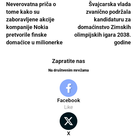
Neverovatna priča o
Švajcarska vlada
tome kako su
zvanično podržala
zaboravljene akcije
kandidaturu za
kompanije Nokia
domaćinstvo Zimskih
pretvorile finske
olimpijskih igara 2038.
domaćice u milionerke
godine
Zapratite nas
Na društvenim mrežama
Facebook
Like
X