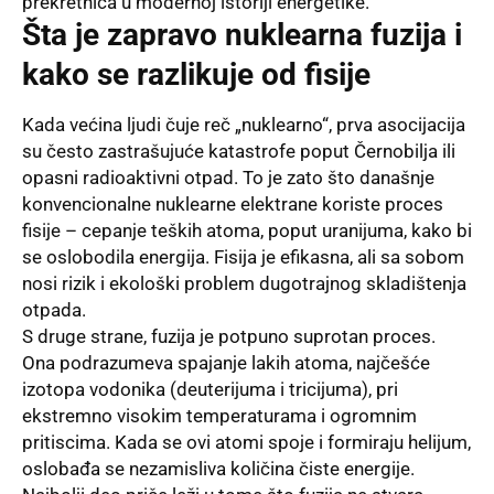
prekretnica u modernoj istoriji energetike.
Šta je zapravo nuklearna fuzija i
kako se razlikuje od fisije
Kada većina ljudi čuje reč „nuklearno“, prva asocijacija
su često zastrašujuće katastrofe poput Černobilja ili
opasni radioaktivni otpad. To je zato što današnje
konvencionalne nuklearne elektrane koriste proces
fisije – cepanje teških atoma, poput uranijuma, kako bi
se oslobodila energija. Fisija je efikasna, ali sa sobom
nosi rizik i ekološki problem dugotrajnog skladištenja
otpada.
S druge strane, fuzija je potpuno suprotan proces.
Ona podrazumeva spajanje lakih atoma, najčešće
izotopa vodonika (deuterijuma i tricijuma), pri
ekstremno visokim temperaturama i ogromnim
pritiscima. Kada se ovi atomi spoje i formiraju helijum,
oslobađa se nezamisliva količina čiste energije.