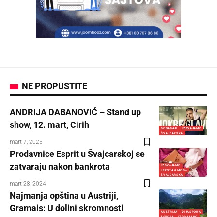
NE PROPUSTITE
ANDRIJA DABANOVIĆ – Stand up
show, 12. mart, Cirih
DOGAĐAJI
IZDVAJAMO
ŠVAJCARSKA
mart 7, 2023
Prodavnice Esprit u Švajcarskoj se
zatvaraju nakon bankrota
IZDVAJAMO
LEPOTA & MODA
ŠVAJCARSKA
mart 28, 2024
Najmanja opština u Austriji,
Gramais: U dolini skromnosti
AUSTRIJA
DIJASPORA
EVROPA
IZDVAJAMO