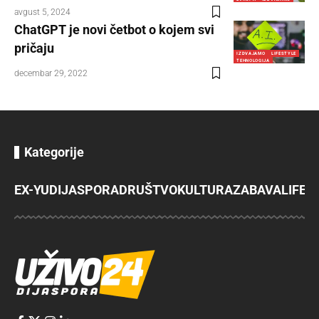
avgust 5, 2024
ChatGPT je novi četbot o kojem svi
pričaju
IZDVAJAMO
LIFESTYLE
TEHNOLOGIJA
decembar 29, 2022
Kategorije
EX-YU
DIJASPORA
DRUŠTVO
KULTURA
ZABAVA
LIFES