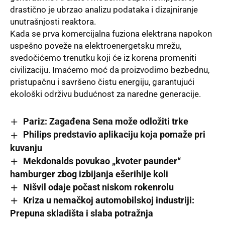
drastično je ubrzao analizu podataka i dizajniranje
unutrašnjosti reaktora.
Kada se prva komercijalna fuziona elektrana napokon
uspešno poveže na elektroenergetsku mrežu,
svedočićemo trenutku koji će iz korena promeniti
civilizaciju. Imaćemo moć da proizvodimo bezbednu,
pristupačnu i savršeno čistu energiju, garantujući
ekološki održivu budućnost za naredne generacije.
Pariz: Zagađena Sena može odložiti trke
Philips predstavio aplikaciju koja pomaže pri
kuvanju
Mekdonalds povukao „kvoter paunder“
hamburger zbog izbijanja ešerihije koli
Nišvil odaje počast niskom rokenrolu
Kriza u nemačkoj automobilskoj industriji:
Prepuna skladišta i slaba potražnja