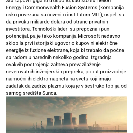
Startapovi i giganti u usponu, kao što su Helion
Energy i Commonwealth Fusion Systems (kompanija
usko povezana sa čuvenim institutom MIT), uspeli su
da privuku milijarde dolara od strane privatnih
investitora. Tehnološki lideri su prepoznali pun
potencijal, pa je tako kompanija Microsoft nedavno
sklopila prvi istorijski ugovor o kupovini električne
energije iz fuzione elektrane, koja bi trebalo da počne
sa radom u narednih nekoliko godina. Izgradnja
ovakvih postrojenja zahteva prevazilaženje
neverovatnih inženjerskih prepreka, poput proizvodnje
najmoćnijih elektromagneta na svetu koji imaju
zadatak da zadrže plazmu koja je višestruko toplija od
samog središta Sunca.