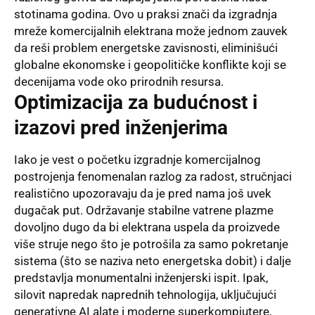
stotinama godina. Ovo u praksi znači da izgradnja
mreže komercijalnih elektrana može jednom zauvek
da reši problem energetske zavisnosti, eliminišući
globalne ekonomske i geopolitičke konflikte koji se
decenijama vode oko prirodnih resursa.
Optimizacija za budućnost i
izazovi pred inženjerima
Iako je vest o početku izgradnje komercijalnog
postrojenja fenomenalan razlog za radost, stručnjaci
realistično upozoravaju da je pred nama još uvek
dugačak put. Održavanje stabilne vatrene plazme
dovoljno dugo da bi elektrana uspela da proizvede
više struje nego što je potrošila za samo pokretanje
sistema (što se naziva neto energetska dobit) i dalje
predstavlja monumentalni inženjerski ispit. Ipak,
silovit napredak naprednih tehnologija, uključujući
generativne AI alate i moderne superkompjutere,