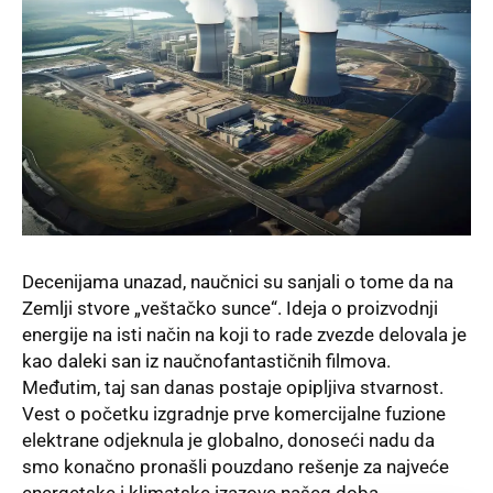
Decenijama unazad, naučnici su sanjali o tome da na
Zemlji stvore „veštačko sunce“. Ideja o proizvodnji
energije na isti način na koji to rade zvezde delovala je
kao daleki san iz naučnofantastičnih filmova.
Međutim, taj san danas postaje opipljiva stvarnost.
Vest o početku izgradnje prve komercijalne fuzione
elektrane odjeknula je globalno, donoseći nadu da
smo konačno pronašli pouzdano rešenje za najveće
energetske i klimatske izazove našeg doba.