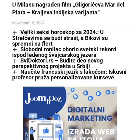
U Milanu nagrađen film „Gligorićeva Mar del
Plata – Kraljeva indijska varijanta“
novembar 16, 2022
Veliki seksi horoskop za 2024.: U
Strelčevima se budi strast, a Bikovi su
spremni na flert
Slobodni ronilac oborio svetski rekord
ispod ledenog švajcarskog jezera
SviDoktori.rs – Budite deo novog
perspektivnog projekta u Srbiji
Naučite francuski jezik s lakoćom: Iskusni
profesor pruža personalizovane kurseve