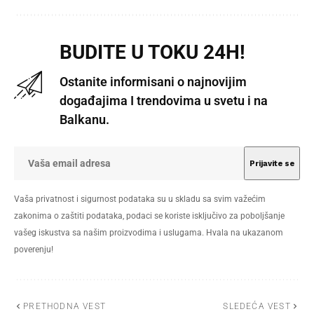
BUDITE U TOKU 24H!
Ostanite informisani o najnovijim
događajima I trendovima u svetu i na
Balkanu.
Vaša privatnost i sigurnost podataka su u skladu sa svim važećim
zakonima o zaštiti podataka, podaci se koriste isključivo za poboljšanje
vašeg iskustva sa našim proizvodima i uslugama. Hvala na ukazanom
poverenju!
PRETHODNA VEST
SLEDEĆA VEST