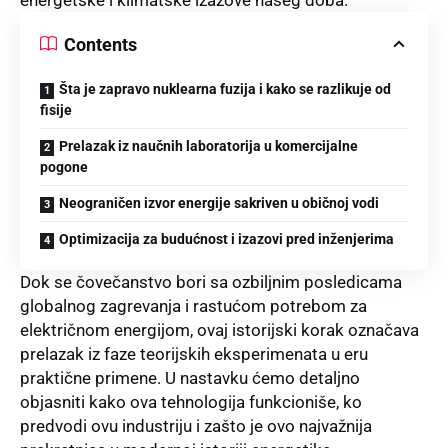
Contents
Šta je zapravo nuklearna fuzija i kako se razlikuje od
fisije
Prelazak iz naučnih laboratorija u komercijalne
pogone
Neograničen izvor energije sakriven u običnoj vodi
Optimizacija za budućnost i izazovi pred inženjerima
Dok se čovečanstvo bori sa ozbiljnim posledicama
globalnog zagrevanja i rastućom potrebom za
električnom energijom, ovaj istorijski korak označava
prelazak iz faze teorijskih eksperimenata u eru
praktične primene. U nastavku ćemo detaljno
objasniti kako ova tehnologija funkcioniše, ko
predvodi ovu industriju i zašto je ovo najvažnija