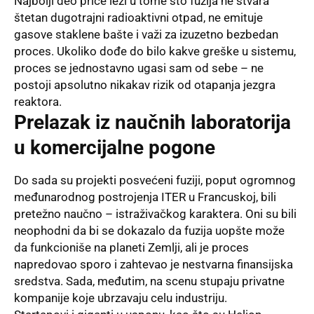
Najbolji deo priče leži u tome što fuzija ne stvara
štetan dugotrajni radioaktivni otpad, ne emituje
gasove staklene bašte i važi za izuzetno bezbedan
proces. Ukoliko dođe do bilo kakve greške u sistemu,
proces se jednostavno ugasi sam od sebe – ne
postoji apsolutno nikakav rizik od otapanja jezgra
reaktora.
Prelazak iz naučnih laboratorija
u komercijalne pogone
Do sada su projekti posvećeni fuziji, poput ogromnog
međunarodnog postrojenja ITER u Francuskoj, bili
pretežno naučno – istraživačkog karaktera. Oni su bili
neophodni da bi se dokazalo da fuzija uopšte može
da funkcioniše na planeti Zemlji, ali je proces
napredovao sporo i zahtevao je nestvarna finansijska
sredstva. Sada, međutim, na scenu stupaju privatne
kompanije koje ubrzavaju celu industriju.