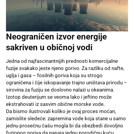
Neograničen izvor energije
sakriven u običnoj vodi
Jedna od najfascinantnijih prednosti komercijalne
fuzije svakako jeste njeno gorivo. Za razliku od nafte,
uglja i gasa – fosilnih goriva koja su strogo
ograničena i čije iskopavanje trajno uništava prirodu –
sirovina za fuziju se doslovno nalazi u okeanima.
Izotop deuterijum se veoma lako i jeftino može
ekstrahovati iz sasvim obične morske vode.
Da bismo ilustrovali koliko je ovaj proces moćan,
zamislite sledeće: zapremina vode koja stane u samo
jednu prosečnu čašu mogla bi da obezbedi dovoljno
fuzionog goriva da napaja jednu porodičnu kuću