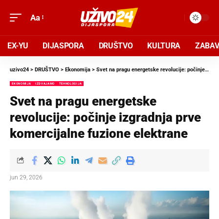
Aa
EX-YU
DIJASPORA
DRUŠTVO
KULTURA
ZABA
uzivo24
>
DRUŠTVO
>
Ekonomija
>
Svet na pragu energetske revolucije: počinje izgradnja prve komercijalne fuzione elektrane
EKONOMIJA
IZDVAJAMO
TEHNOLOGIJA
Svet na pragu energetske
revolucije: počinje izgradnja prve
komercijalne fuzione elektrane
jun 29, 2026