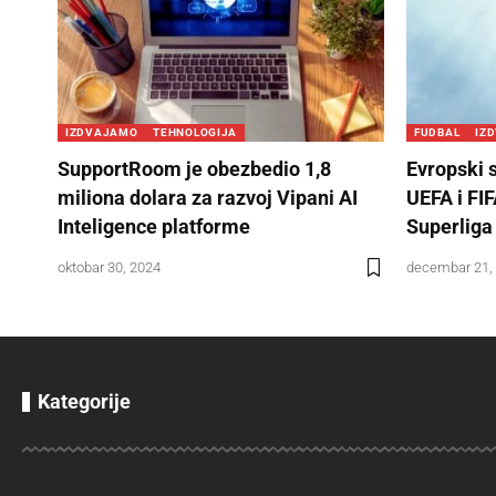
IZDVAJAMO
TEHNOLOGIJA
FUDBAL
IZ
SupportRoom je obezbedio 1,8
Evropski 
miliona dolara za razvoj Vipani AI
UEFA i FI
Inteligence platforme
Superliga 
oktobar 30, 2024
decembar 21,
Kategorije