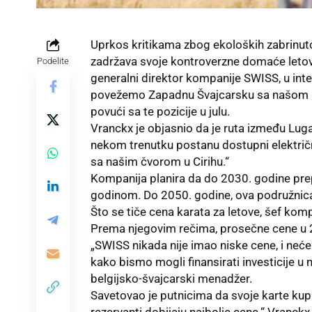
Uprkos kritikama zbog ekoloških zabrinuto
zadržava svoje kontroverzne domaće letove
Podelite
generalni direktor kompanije SWISS, u int
povežemo Zapadnu Švajcarsku sa našom mre
povući sa te pozicije u julu.
Vranckx je objasnio da je ruta između Luga
nekom trenutku postanu dostupni električni 
sa našim čvorom u Cirihu.“
Kompanija planira da do 2030. godine pre
godinom. Do 2050. godine, ova podružnica 
Što se tiče cena karata za letove, šef komp
Prema njegovim rečima, prosečne cene u 2
„SWISS nikada nije imao niske cene, i neće
kako bismo mogli finansirati investicije u n
belgijsko-švajcarski menadžer.
Savetovao je putnicima da svoje karte kupu
rezervanti dobijaju najbolje cene.“ Vranc