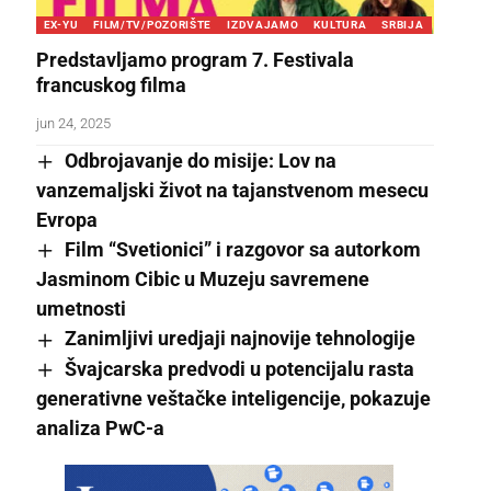
EX-YU
FILM/TV/POZORIŠTE
IZDVAJAMO
KULTURA
SRBIJA
Predstavljamo program 7. Festivala
francuskog filma
jun 24, 2025
Odbrojavanje do misije: Lov na
vanzemaljski život na tajanstvenom mesecu
Evropa
Film “Svetionici” i razgovor sa autorkom
Jasminom Cibic u Muzeju savremene
umetnosti
Zanimljivi uredjaji najnovije tehnologije
Švajcarska predvodi u potencijalu rasta
generativne veštačke inteligencije, pokazuje
analiza PwC-a