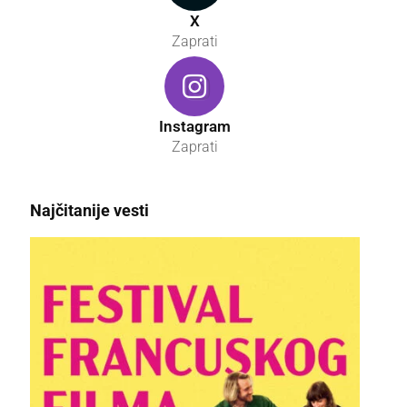
X
Zaprati
Instagram
Zaprati
Najčitanije vesti