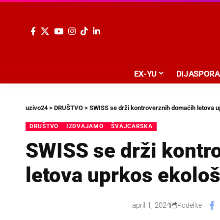
EX-YU
DIJASPORA
uzivo24
>
DRUŠTVO
>
SWISS se drži kontroverznih domaćih letova u
DRUŠTVO
IZDVAJAMO
ŠVAJCARSKA
SWISS se drži kontr
letova uprkos ekološ
april 1, 2024
Podelite