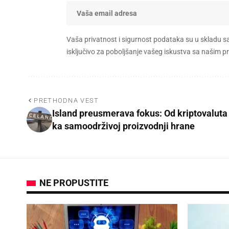
Vaša privatnost i sigurnost podataka su u skladu s
isključivo za poboljšanje vašeg iskustva sa našim
PRETHODNA VEST
Island preusmerava fokus: Od kriptovaluta
ka samoodrživoj proizvodnji hrane
NE PROPUSTITE