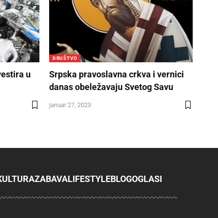
DRUŠTVO
estira u
Srpska pravoslavna crkva i vernici
danas obeležavaju Svetog Savu
januar 27, 2023
KULTURA
ZABAVA
LIFESTYLE
BLOG
OGLASI