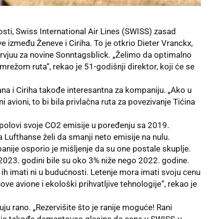
sti, Swiss International Air Lines (SWISS) zasad
 između Ženeve i Ciriha. To je otkrio Dieter Vranckx,
ervjuu za novine Sonntagsblick. „Želimo da optimalno
žom ruta“, rekao je 51-godišnji direktor, koji će se
na i Ciriha takođe interesantna za kompaniju. „Ako u
avioni, to bi bila privlačna ruta za povezivanje Tićina
polovi svoje CO2 emisije u poređenju sa 2019.
Lufthanse želi da smanji neto emisije na nulu.
anije osporio je mišljenje da su one postale skuplje.
023. godini bile su oko 3% niže nego 2022. godine.
 ih imati ni u budućnosti. Letenje mora imati svoju cenu
ove avione i ekološki prihvatljive tehnologije“, rekao je
ju rano. „Rezervišite što je ranije moguće! Rani
kx je takođe demantovao glasine da cena u SWISS-u