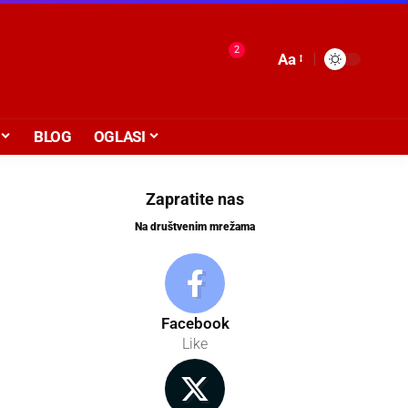
2
Aa
BLOG
OGLASI
Zapratite nas
Na društvenim mrežama
Facebook
Like