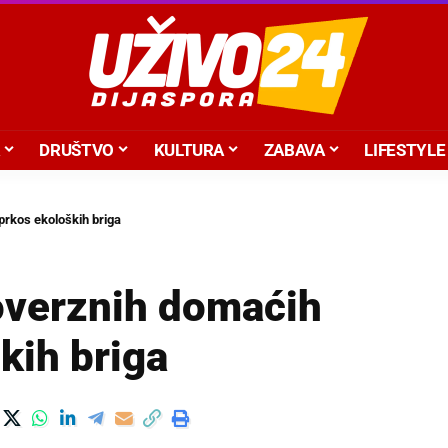
DRUŠTVO
KULTURA
ZABAVA
LIFESTYLE
prkos ekoloških briga
overznih domaćih
kih briga