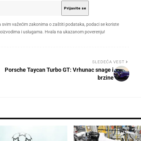
a svim važećim zakonima o zaštiti podataka, podaci se koriste
 proizvodima i uslugama. Hvala na ukazanom poverenju!
SLEDEĆA VEST
Porsche Taycan Turbo GT: Vrhunac snage i
brzine