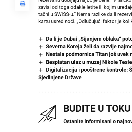
zavisi od toga odakle letite ili kojim uređaj
tačni u SWISS-u.“ Nema razlike da li rezervi
kartu usred noći. „Odlučujući faktor je koli
Da li je Dubai „Sijanjem oblaka“ pot
Severna Koreja želi da razvije najmo
Nestala podmornica Titan još uvek 
Besplatan ulaz u muzej Nikole Tes
Digitalizacija i pooštrene kontrole: 
Sjedinjene Države
BUDITE U TOKU
Ostanite informisani o najno