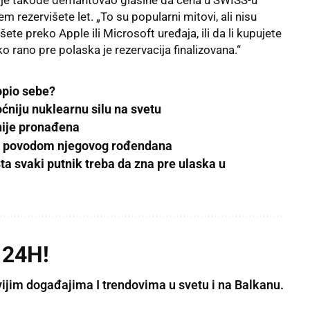
em rezervišete let. „To su popularni mitovi, ali nisu
šete preko Apple ili Microsoft uređaja, ili da li kupujete
ko rano pre polaska je rezervacija finalizovana.“
opio sebe?
ćniju nuklearnu silu na svetu
nije pronađena
le povodom njegovog rođendana
Šta svaki putnik treba da zna pre ulaska u
 24H!
vijim događajima I trendovima u svetu i na Balkanu.