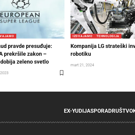
DVAJAMO
IZDVAJAMO
TEHNOLOGIJA
sud pravde presuđuje:
Kompanija LG strateški inv
FA prekršile zakon –
robotiku
dobija zeleno svetlo
mart 21, 2024
 2023
EX-YU
DIJASPORA
DRUŠTVO