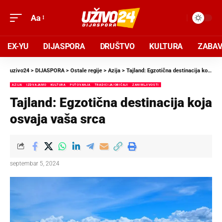
Aa
EX-YU
DIJASPORA
DRUŠTVO
KULTURA
ZABA
uzivo24
>
DIJASPORA
>
Ostale regije
>
Azija
>
Tajland: Egzotična destinacija koja osvaja vaša srca
AZIJA
IZDVAJAMO
KULTURA
PUTOVANJA
TRADICIJA/OBIČAJI
ZANIMLJIVOSTI
Tajland: Egzotična destinacija koja
osvaja vaša srca
septembar 5, 2024