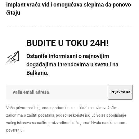
implant vraća vid i omogućava slepima da ponovo
čitaju
BUDITE U TOKU 24H!
Ostanite informisani o najnovijim
događajima I trendovima u svetu i na
Balkanu.
Vaša privatnost i sigurnost podataka su u skladu sa svim važećim
zakonima o zaštiti podataka, podaci se koriste isključivo za poboljšanje
vašeg iskustva sa našim proizvodima i uslugama. Hvala na ukazanom
poverenju!