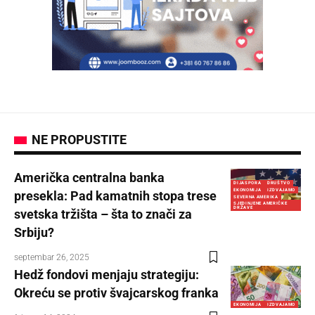
NE PROPUSTITE
Američka centralna banka
DIJASPORA
DRUŠTVO
EKONOMIJA
IZDVAJAMO
presekla: Pad kamatnih stopa trese
SEVERNA AMERIKA
SJEDINJENE AMERIČKE
DRŽAVE
svetska tržišta – šta to znači za
Srbiju?
septembar 26, 2025
Hedž fondovi menjaju strategiju:
Okreću se protiv švajcarskog franka
EKONOMIJA
IZDVAJAMO