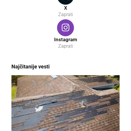
X
Zaprati
Instagram
Zaprati
Najčitanije vesti