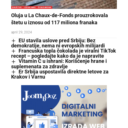
DRUŠTVO
IZDVAJAMO
ŠVAJCARSKA
Oluja u La Chaux-de-Fonds prouzrokovala
štetu u iznosu od 117 miliona franaka
april 29, 2024
EU stavila uslove pred Srbiju: Bez
demokratije, nema ni evropskih milijardi
Francuska topla čokolada je viralni TikTok
recept – pogledajte kako da je napravite
Vitamin C u ishrani: Korišćenje hrane i
suplemenata za zdravlje
Er Srbija uspostavila direktne letove za
Krakov i Varnu