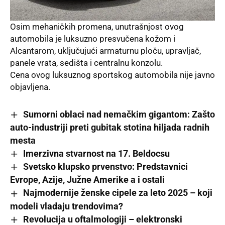
Osim mehaničkih promena, unutrašnjost ovog
automobila
je luksuzno presvučena kožom i
Alcantarom
, uključujući armaturnu ploču, upravljač,
panele vrata, sedišta i centralnu konzolu.
Cena ovog luksuznog sportskog automobila nije javno
objavljena.
Sumorni oblaci nad nemačkim gigantom: Zašto
auto-industriji preti gubitak stotina hiljada radnih
mesta
Imerzivna stvarnost na 17. Beldocsu
Svetsko klupsko prvenstvo: Predstavnici
Evrope, Azije, Južne Amerike a i ostali
Najmodernije ženske cipele za leto 2025 – koji
modeli vladaju trendovima?
Revolucija u oftalmologiji – elektronski