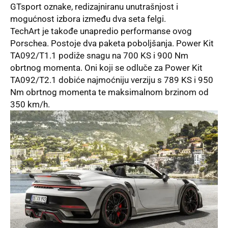
GTsport oznake, redizajniranu unutrašnjost i
mogućnost izbora između dva seta felgi.
TechArt je takođe unapredio performanse ovog
Porschea. Postoje dva paketa poboljšanja. Power Kit
TA092/T1.1 podiže snagu na 700 KS i 900 Nm
obrtnog momenta. Oni koji se odluče za Power Kit
TA092/T2.1 dobiće najmoćniju verziju s 789 KS i 950
Nm obrtnog momenta te maksimalnom brzinom od
350 km/h.