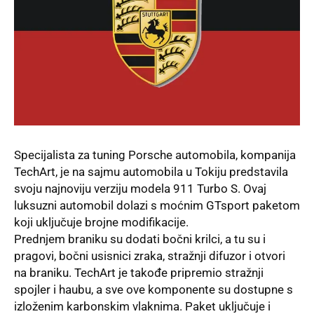
Specijalista za tuning Porsche automobila, kompanija
TechArt, je na sajmu automobila u Tokiju predstavila
svoju najnoviju verziju modela 911 Turbo S. Ovaj
luksuzni automobil dolazi s moćnim GTsport paketom
koji uključuje brojne modifikacije.
Prednjem braniku su dodati bočni krilci, a tu su i
pragovi, bočni usisnici zraka, stražnji difuzor i otvori
na braniku. TechArt je takođe pripremio stražnji
spojler i haubu, a sve ove komponente su dostupne s
izloženim karbonskim vlaknima. Paket uključuje i