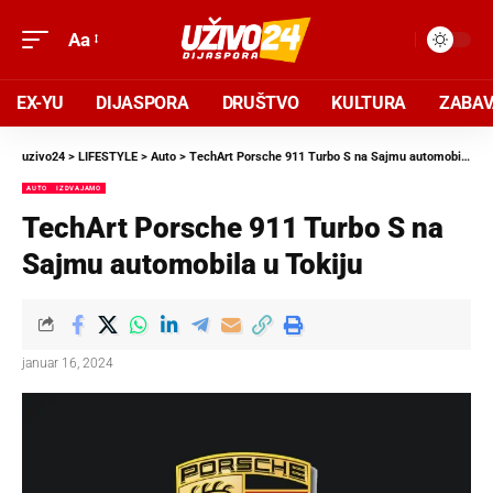
Aa
EX-YU
DIJASPORA
DRUŠTVO
KULTURA
ZABA
uzivo24
>
LIFESTYLE
>
Auto
>
TechArt Porsche 911 Turbo S na Sajmu automobila u Tokiju
AUTO
IZDVAJAMO
TechArt Porsche 911 Turbo S na
Sajmu automobila u Tokiju
januar 16, 2024