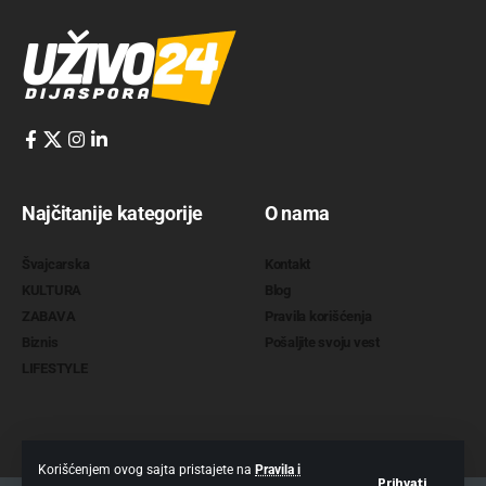
Najčitanije kategorije
O nama
Švajcarska
Kontakt
KULTURA
Blog
ZABAVA
Pravila korišćenja
Biznis
Pošaljite svoju vest
LIFESTYLE
Korišćenjem ovog sajta pristajete na
Pravila i
Prihvati