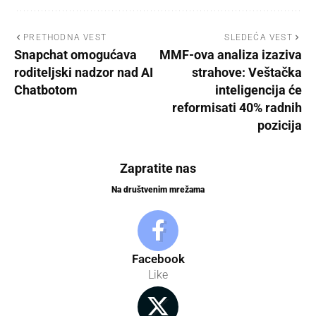
PRETHODNA VEST
SLEDEĆA VEST
Snapchat omogućava
MMF-ova analiza izaziva
roditeljski nadzor nad AI
strahove: Veštačka
Chatbotom
inteligencija će
reformisati 40% radnih
pozicija
Zapratite nas
Na društvenim mrežama
Facebook
Like