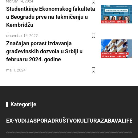
februar 14, 2024
Studentkinje Ekonomskog fakulteta
u Beogradu prve na takmičenju u
IZDVAJAMO
NAUKA
Kembridžu
decembar 14, 2022
Značajan porast izdavanja
građevinskih dozvola u Srbiji u
DRUŠTVO
EKONOMIJA
IZDVAJAMO
SRBIJA
februaru 2024. godine
maj 1, 2024
Kategorije
EX-YU
DIJASPORA
DRUŠTVO
KULTURA
ZABAVA
LIFES