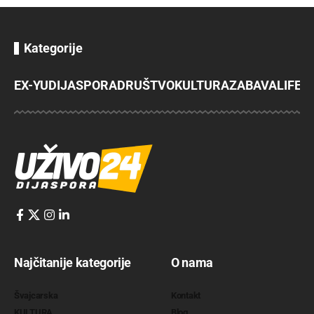
Kategorije
EX-YU
DIJASPORA
DRUŠTVO
KULTURA
ZABAVA
LIFES
Najčitanije kategorije
O nama
Švajcarska
Kontakt
KULTURA
Blog