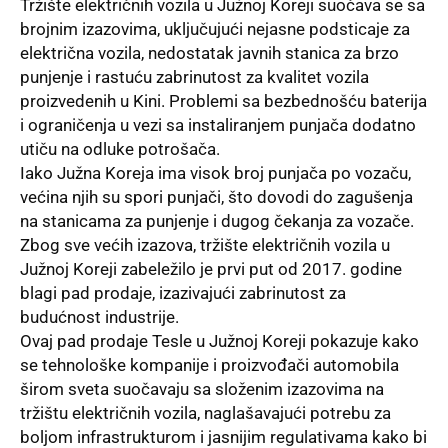
Tržište električnih vozila u Južnoj Koreji suočava se sa
brojnim izazovima, uključujući nejasne podsticaje za
električna vozila, nedostatak javnih stanica za brzo
punjenje i rastuću zabrinutost za kvalitet vozila
proizvedenih u Kini. Problemi sa bezbednošću baterija
i ograničenja u vezi sa instaliranjem punjača dodatno
utiču na odluke potrošača.
Iako Južna Koreja ima visok broj punjača po vozaču,
većina njih su spori punjači, što dovodi do zagušenja
na stanicama za punjenje i dugog čekanja za vozače.
Zbog sve većih izazova, tržište električnih vozila u
Južnoj Koreji zabeležilo je prvi put od 2017. godine
blagi pad prodaje, izazivajući zabrinutost za
budućnost industrije.
Ovaj pad prodaje Tesle u Južnoj Koreji pokazuje kako
se tehnološke kompanije i proizvođači automobila
širom sveta suočavaju sa složenim izazovima na
tržištu električnih vozila, naglašavajući potrebu za
boljom infrastrukturom i jasnijim regulativama kako bi