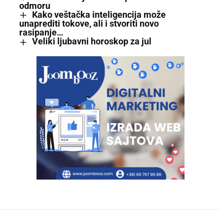
odmoru
Kako veštačka inteligencija može
unaprediti tokove, ali i stvoriti novo
rasipanje…
Veliki ljubavni horoskop za jul