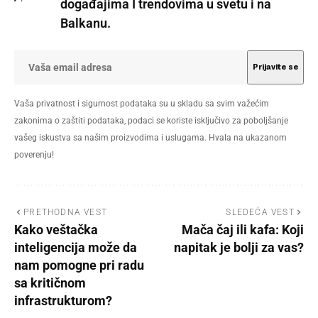
događajima I trendovima u svetu i na
Balkanu.
Vaša privatnost i sigurnost podataka su u skladu sa svim važećim
zakonima o zaštiti podataka, podaci se koriste isključivo za poboljšanje
vašeg iskustva sa našim proizvodima i uslugama. Hvala na ukazanom
poverenju!
PRETHODNA VEST
SLEDEĆA VEST
Kako veštačka
Mača čaj ili kafa: Koji
inteligencija može da
napitak je bolji za vas?
nam pomogne pri radu
sa kritičnom
infrastrukturom?