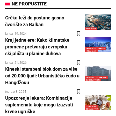
NE PROPUSTITE
Grčka teži da postane gasno
čvorište za Balkan
EKONOMIJA
januar 19, 2024
Kraj jedne ere: Kako klimatske
promene pretvaraju evropska
EKOLOGIJA
EVROPA
IZDVAJAMO
skijališta u planine duhova
januar 21, 2026
Kineski stambeni blok dom za više
od 20.000 ljudi: Urbanističko čudo u
DRUŠTVO
IZDVAJAMO
ZANIMLJIVOSTI
Hangdžouu
februar 8, 2024
Upozorenje lekara: Kombinacije
suplemenata koje mogu izazvati
IZDVAJAMO
ZDRAV ŽIVOT
krvne ugruške