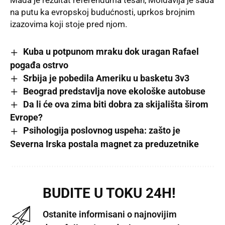
Mada je rezultat referenduma tesan, Moldavija je sada
na putu ka evropskoj budućnosti, uprkos brojnim
izazovima koji stoje pred njom.
Kuba u potpunom mraku dok uragan Rafael
pogađa ostrvo
Srbija je pobedila Ameriku u basketu 3v3
Beograd predstavlja nove ekološke autobuse
Da li će ova zima biti dobra za skijališta širom
Evrope?
Psihologija poslovnog uspeha: zašto je
Severna Irska postala magnet za preduzetnike
BUDITE U TOKU 24H!
Ostanite informisani o najnovijim