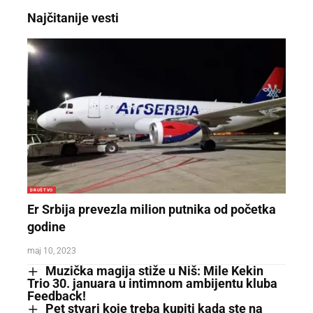
Najčitanije vesti
DRUŠTVO
Er Srbija prevezla milion putnika od početka
godine
maj 10, 2023
Muzička magija stiže u Niš: Mile Kekin
Trio 30. januara u intimnom ambijentu kluba
Feedback!
Pet stvari koje treba kupiti kada ste na