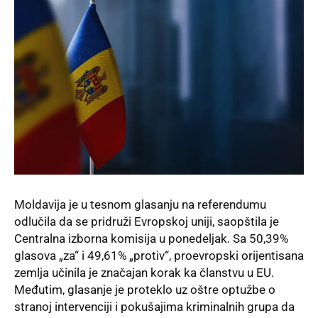
Moldavija je u tesnom
glasanju na referendumu
odlučila da se pridruži Evropskoj uniji, saopštila je
Centralna izborna komisija u ponedeljak. Sa 50,39%
glasova „za“ i 49,61% „protiv“, proevropski orijentisana
zemlja učinila je značajan korak ka članstvu u EU.
Međutim, glasanje je proteklo uz oštre optužbe o
stranoj intervenciji i pokušajima kriminalnih grupa da