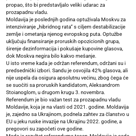
propao, što bi predstavljalo veliki udarac za
prozapadnu vladu.
Moldavija je poslednjih godina optuživala Moskvu za
intenziviranje „hibridnog rata“ s ciljem destabilizacije
zemlje i ometanja njenog evropskog puta. Optužbe
uključuju finansiranje proruskih opozicionih grupa,
širenje dezinformacija i pokušaje kupovine glasova,
dok
Moskva
negira bilo kakvo mešanje.
U isto vreme kada je održan referendum, održani su i
predsednički izbori. Sandu je osvojila 42% glasova, ali
nije uspela da osigura apsolutnu većinu, zbog čega će
se suočiti sa proruskih kandidatom, Aleksandrom
Stoianoglom, u drugom krugu 3. novembra.
Referendum je bio važan test za prozapadnu vladu
Moldavije, koja je na vlasti od 2021. godine. Moldavija
je, zajedno sa Ukrajinom, podnela zahtev za članstvo u
EU u jeku ruske invazije na Ukrajinu 2022. godine, a
pregovori su započeti ove godine.