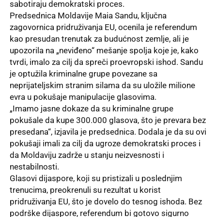
sabotiraju demokratski proces.
Predsednica Moldavije Maia Sandu, ključna
zagovornica pridruživanja EU, ocenila je referendum
kao presudan trenutak za budućnost zemlje, ali je
upozorila na „neviđeno“ mešanje spolja koje je, kako
tvrdi, imalo za cilj da spreči proevropski ishod. Sandu
je optužila kriminalne grupe povezane sa
neprijateljskim stranim silama da su uložile milione
evra u pokušaje manipulacije glasovima.
„Imamo jasne dokaze da su kriminalne grupe
pokušale da kupe 300.000 glasova, što je prevara bez
presedana“, izjavila je predsednica. Dodala je da su ovi
pokušaji imali za cilj da ugroze demokratski proces i
da Moldaviju zadrže u stanju neizvesnosti i
nestabilnosti.
Glasovi dijaspore, koji su pristizali u poslednjim
trenucima, preokrenuli su rezultat u korist
pridruživanja EU, što je dovelo do tesnog ishoda. Bez
podrške dijaspore, referendum bi gotovo sigurno