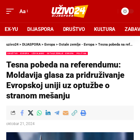
Aa
EX-YU
DIJASPORA
DRUŠTVO
KULTURA
ZABA
uzivo24
>
DIJASPORA
>
Evropa
>
Ostale zemlje - Evropa
>
Tesna pobeda na referendumu: Moldavija glasa za pridruživanje Evropskoj uniji uz optužbe o stranom mešanju
DRUŠTVO
EVROPA
IZDVAJAMO
OSTALE ZEMLJE - EVROPA
POLITIKA
Tesna pobeda na referendumu:
Moldavija glasa za pridruživanje
Evropskoj uniji uz optužbe o
stranom mešanju
oktobar 21, 2024