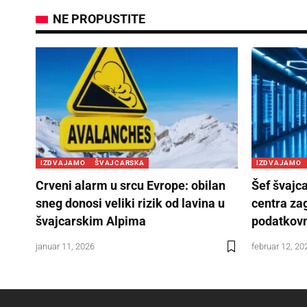
NE PROPUSTITE
IZDVAJAMO
ŠVAJCARSKA
IZDVAJAMO
Crveni alarm u srcu Evrope: obilan
Šef švajc
sneg donosi veliki rizik od lavina u
centra za
švajcarskim Alpima
podatkovn
januar 11, 2026
februar 12, 20