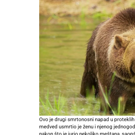
Ovo je drugi smrtonosni napad u proteklih
medved usmrtio je ženu i njenog jednogodi
nakon što je jurio nekoliko meštana, saopšt