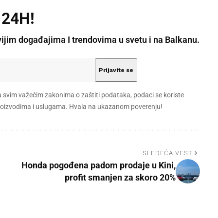
 24H!
vijim događajima I trendovima u svetu i na Balkanu.
a svim važećim zakonima o zaštiti podataka, podaci se koriste
 proizvodima i uslugama. Hvala na ukazanom poverenju!
SLEDEĆA VEST
Honda pogođena padom prodaje u Kini,
profit smanjen za skoro 20%