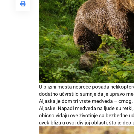
U blizini mesta nesreće posada helikoptera
dodatno učvrstilo sumnje da je upravo med
Aljaska je dom tri vrste medveda – crnog, m
Aljaske. Napadi medveda na ljude su retki,
obično viđaju ove životinje sa bezbedne ud
uvek blizu u ovoj divljoj oblasti, što je deo