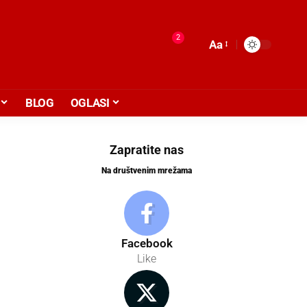
2
Aa
BLOG
OGLASI
Zapratite nas
Na društvenim mrežama
Facebook
Like