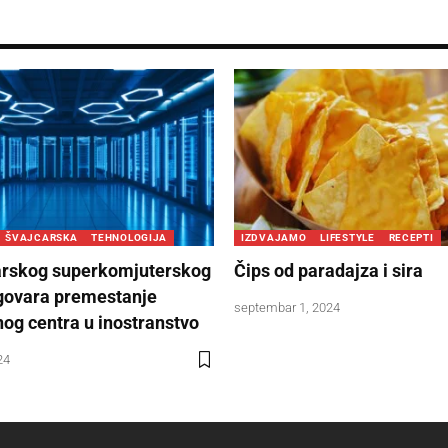
ŠVAJCARSKA
TEHNOLOGIJA
IZDVAJAMO
LIFESTYLE
RECEPTI
arskog superkomjuterskog
Čips od paradajza i sira
govara premestanje
septembar 1, 2024
og centra u inostranstvo
24