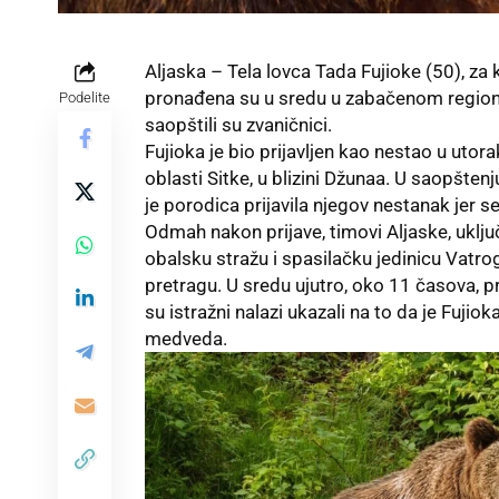
Aljaska – Tela lovca Tada Fujioke (50), z
pronađena su u sredu u zabačenom regionu A
Podelite
saopštili su zvaničnici.
Fujioka je bio prijavljen kao nestao u utora
oblasti Sitke, u blizini Džunaa. U saopšte
je porodica prijavila njegov nestanak jer 
Odmah nakon prijave, timovi Aljaske, uključu
obalsku stražu i spasilačku jedinicu Vatro
pretragu. U sredu ujutro, oko 11 časova, pr
su istražni nalazi ukazali na to da je Fu
medveda.