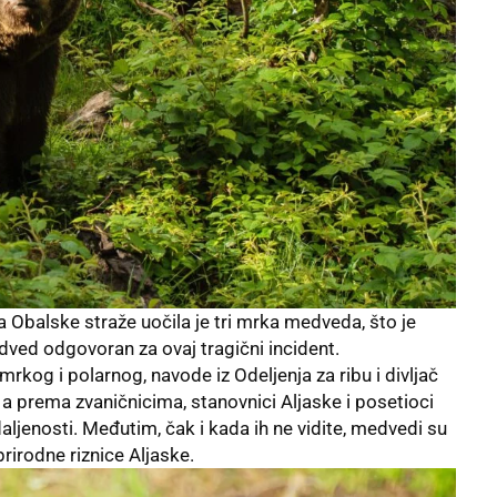
 Obalske straže uočila je tri mrka medveda, što je
ved odgovoran za ovaj tragični incident.
rkog i polarnog, navode iz Odeljenja za ribu i divljač
 a prema zvaničnicima, stanovnici Aljaske i posetioci
aljenosti. Međutim, čak i kada ih ne vidite, medvedi su
 prirodne riznice Aljaske.