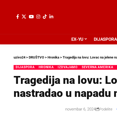
EX-YU
DIJASPORA
uzivo24
>
DRUŠTVO
>
Hronika
>
Tragedija na lovu: Lovac na jelene 
DIJASPORA
HRONIKA
IZDVAJAMO
SEVERNA AMERIKA
Tragedija na lovu: L
nastradao u napadu 
novembar 6, 2024
Podelite