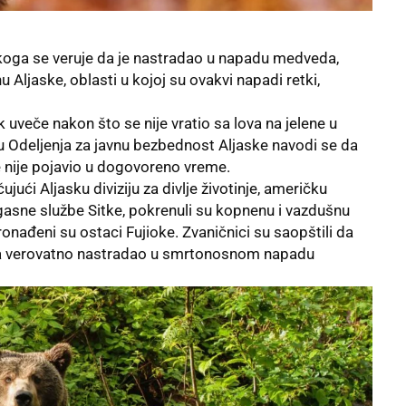
a koga se veruje da je nastradao u napadu medveda,
ljaske, oblasti u kojoj su ovakvi napadi retki,
k uveče nakon što se nije vratio sa lova na jelene u
nju Odeljenja za javnu bezbednost Aljaske navodi se da
se nije pojavio u dogovoreno vreme.
jući Aljasku diviziju za divlje životinje, američku
gasne službe Sitke, pokrenuli su kopnenu i vazdušnu
onađeni su ostaci Fujioke. Zvaničnici su saopštili da
jioka verovatno nastradao u smrtonosnom napadu