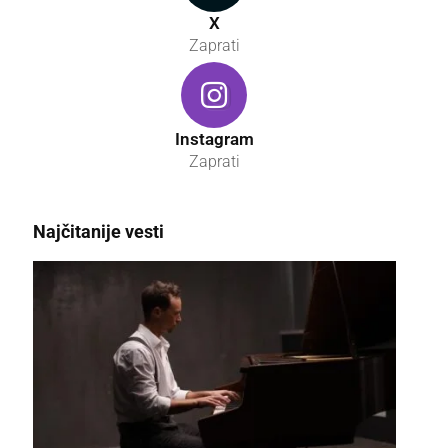
X
Zaprati
Instagram
Zaprati
Najčitanije vesti