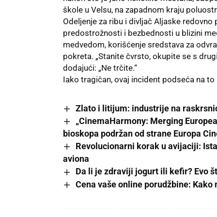
škole u Velsu, na zapadnom kraju poluostr
Odeljenje za ribu i divljač Aljaske redovno 
predostrožnosti i bezbednosti u blizini m
medvedom, korišćenje sredstava za odvrać
pokreta. „Stanite čvrsto, okupite se s dr
dodajući: „Ne trčite.“
Iako tragičan, ovaj incident podseća na to 
Zlato i litijum: industrije na raskrsn
„CinemaHarmony: Merging European 
bioskopa podržan od strane Europa Ci
Revolucionarni korak u avijaciji: Is
aviona
Da li je zdraviji jogurt ili kefir? Evo 
Cena vaše online porudžbine: Kako n