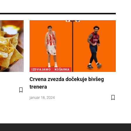
IZDVAJAMO
KOŠARKA
Crvena zvezda dočekuje bivšeg
trenera
januar 18, 2024