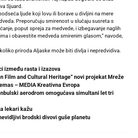
va Sjuard.
podseća ljude koji lovu ili borave u divljini na mere
edveda. Preporučuju smirenost u slučaju susreta s
anje, poput spreja za medvede, i izbegavanje naglih
ugima i obavestite medveda smirenim glasom,“ navode,
koliko priroda Aljaske može biti divlja i nepredvidiva.
ici između rasta i izazova
Film and Cultural Heritage“ novi projekat Mreže
nemas – MEDIA Kreativna Evropa
tanbulski aerodrom omogućava simultani let tri
šta lekari kažu
evidljivi brodski divovi guše planetu