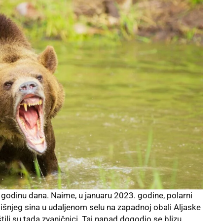
 godinu dana. Naime, u januaru 2023. godine, polarni
šnjeg sina u udaljenom selu na zapadnoj obali Aljaske
ili su tada zvaničnici. Taj napad dogodio se blizu