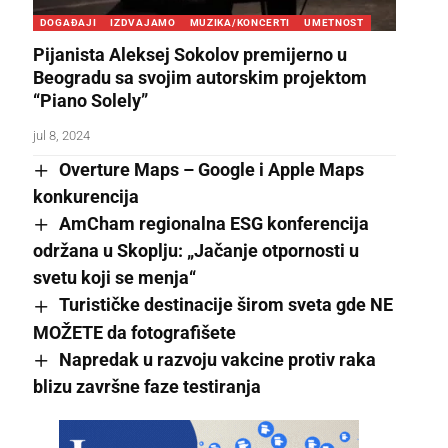
DOGAĐAJI
IZDVAJAMO
MUZIKA/KONCERTI
UMETNOST
Pijanista Aleksej Sokolov premijerno u
Beogradu sa svojim autorskim projektom
“Piano Solely”
jul 8, 2024
Overture Maps – Google i Apple Maps
konkurencija
AmCham regionalna ESG konferencija
održana u Skoplju: „Jačanje otpornosti u
svetu koji se menja“
Turističke destinacije širom sveta gde NE
MOŽETE da fotografišete
Napredak u razvoju vakcine protiv raka
blizu završne faze testiranja