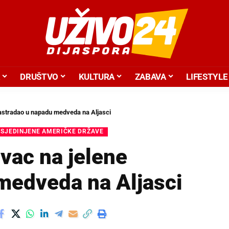
DRUŠTVO
KULTURA
ZABAVA
LIFESTYLE
nastradao u napadu medveda na Aljasci
SJEDINJENE AMERIČKE DRŽAVE
ovac na jelene
medveda na Aljasci