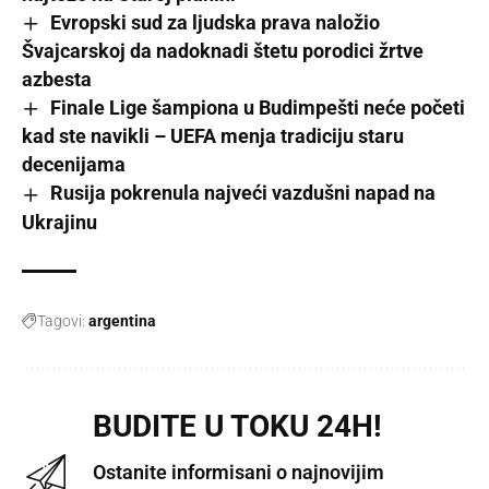
Evropski sud za ljudska prava naložio
Švajcarskoj da nadoknadi štetu porodici žrtve
azbesta
Finale Lige šampiona u Budimpešti neće početi
kad ste navikli – UEFA menja tradiciju staru
decenijama
Rusija pokrenula najveći vazdušni napad na
Ukrajinu
Tagovi:
argentina
BUDITE U TOKU 24H!
Ostanite informisani o najnovijim