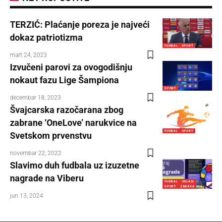
TERZIĆ: Plaćanje poreza je najveći
dokaz patriotizma
FUDBAL
SPORT
mart 24, 2023
Izvučeni parovi za ovogodišnju
nokaut fazu Lige Šampiona
SPORT
decembar 18, 2023
Švajcarska razočarana zbog
zabrane ‘OneLove’ narukvice na
FUDBAL
SPORT
Svetskom prvenstvu
novembar 22, 2022
Slavimo duh fudbala uz izuzetne
nagrade na Viberu
FUDBAL
OGLASI
SPORT
ZABAVA
jun 13, 2024