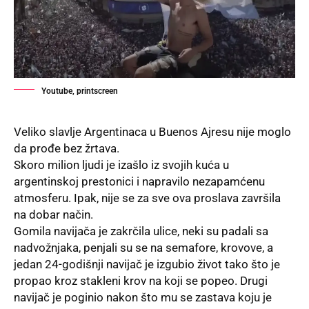
Youtube, printscreen
Veliko slavlje Argentinaca u Buenos Ajresu nije moglo
da prođe bez žrtava.
Skoro milion ljudi je izašlo iz svojih kuća u
argentinskoj prestonici i napravilo nezapamćenu
atmosferu. Ipak, nije se za sve ova proslava završila
na dobar način.
Gomila navijača je zakrčila ulice, neki su padali sa
nadvožnjaka, penjali su se na semafore, krovove, a
jedan 24-godišnji navijač je izgubio život tako što je
propao kroz stakleni krov na koji se popeo. Drugi
navijač je poginio nakon što mu se zastava koju je