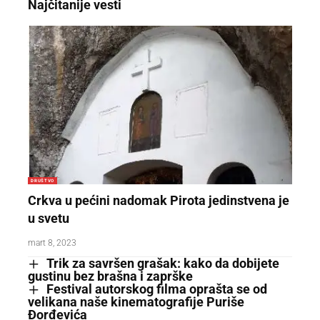
Najčitanije vesti
DRUŠTVO
Crkva u pećini nadomak Pirota jedinstvena je
u svetu
mart 8, 2023
Trik za savršen grašak: kako da dobijete
gustinu bez brašna i zaprške
Festival autorskog filma oprašta se od
velikana naše kinematografije Puriše
Đorđevića