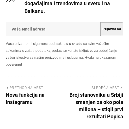
događajima I trendovima u svetu i na
Balkanu.
Vaša privatnost i sigurnost podataka su u skladu sa svim važećim
zakonima o zaštiti podataka, podaci se koriste isključivo za poboljšanje
vašeg iskustva sa našim proizvodima i uslugama. Hvala na ukazanom
poverenju!
PRETHODNA VEST
SLEDEĆA VEST
Nova funkcija na
Broj stanovnika u Srbiji
Instagramu
smanjen za oko pola
miliona – stigli prvi
rezultati Popisa