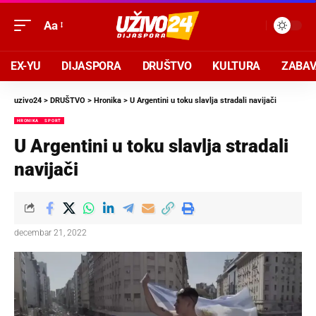
Aa
EX-YU
DIJASPORA
DRUŠTVO
KULTURA
ZABA
uzivo24
>
DRUŠTVO
>
Hronika
>
U Argentini u toku slavlja stradali navijači
HRONIKA
SPORT
U Argentini u toku slavlja stradali
navijači
decembar 21, 2022