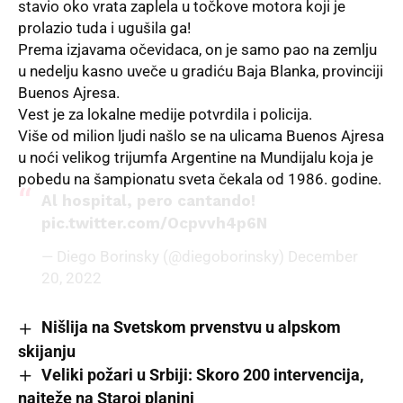
stavio oko vrata zaplela u točkove motora koji je
prolazio tuda i ugušila ga!
Prema izjavama
očevidaca, on je samo pao na zemlju
u nedelju kasno uveče u gradiću Baja Blanka, provinciji
Buenos Ajresa.
Vest je za lokalne medije potvrdila i policija.
Više od milion ljudi našlo se na ulicama Buenos Ajresa
u noći velikog trijumfa Argentine na Mundijalu koja je
pobedu na šampionatu sveta čekala od 1986. godine.
Al hospital, pero cantando!
pic.twitter.com/Ocpvvh4p6N
— Diego Borinsky (@diegoborinsky)
December
20, 2022
Nišlija na Svetskom prvenstvu u alpskom
skijanju
Veliki požari u Srbiji: Skoro 200 intervencija,
najteže na Staroj planini