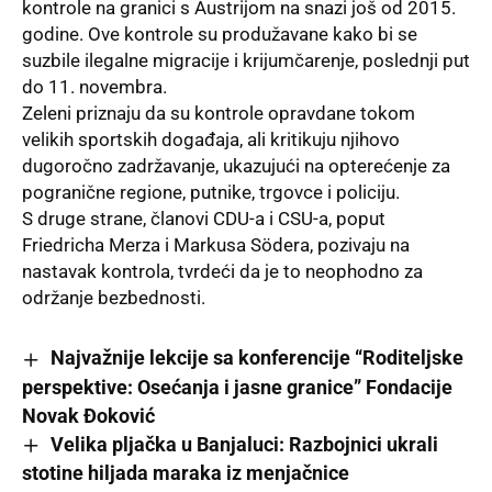
kontrole na granici s Austrijom na snazi još od 2015.
godine. Ove kontrole su produžavane kako bi se
suzbile ilegalne migracije i krijumčarenje, poslednji put
do 11. novembra.
Zeleni priznaju da su kontrole opravdane tokom
velikih sportskih događaja, ali kritikuju njihovo
dugoročno zadržavanje, ukazujući na opterećenje za
pogranične regione, putnike, trgovce i policiju.
S druge strane, članovi CDU-a i CSU-a, poput
Friedricha Merza i Markusa Södera, pozivaju na
nastavak kontrola, tvrdeći da je to neophodno za
održanje bezbednosti.
Najvažnije lekcije sa konferencije “Roditeljske
perspektive: Osećanja i jasne granice” Fondacije
Novak Đoković
Velika pljačka u Banjaluci: Razbojnici ukrali
stotine hiljada maraka iz menjačnice