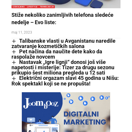
IZDVAJAMO
LIFESTYLE
TEHNOLOGIJA
Stiže nekoliko zanimljivih telefona sledeće
nedelje – Evo liste:
maj 11, 2023
Talibanske vlasti u Avganistanu naredile
zatvaranje kozmetičkih salona
Pet načina da naučite dete kako da
raspolaže novcem
Nastavak „Igre lignji“ donosi još više
napetosti i misterije: Tizer za drugu sezonu
prikupio šest miliona pregleda u 12 sati
Električni orgazam slavi 45 godina u Nišu:
Rok spektakl koji se ne propušta!