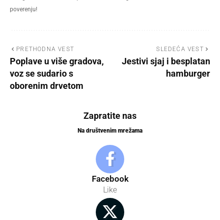
poverenju!
PRETHODNA VEST
SLEDEĆA VEST
Poplave u više gradova,
Jestivi sjaj i besplatan
voz se sudario s
hamburger
oborenim drvetom
Zapratite nas
Na društvenim mrežama
Facebook
Like