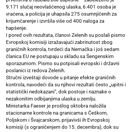
9.171 slučaj neovlašćenog ulaska, 6.401 osoba je
vraćena, a policija je uhapsila 275 osumnjičenih za
krijumčarenje i izvršila više od 400 naloga za
hapšenje.
I pored ovih rezultata, članovi Zelenih su poslali pismo
Evropskoj komisiji izražavajući zabrinutost zbog
graničnih kontrola, tvrdeći da Nemačka i još sedam
članica EU ne postupaju u skladu sa Šengenskim
sporazumom. Pismo su potpisali evropski i državni
poslanici iz redova Zelenih.
Stručni izveštaji dovode u pitanje efekte graničnih
kontrola, navodeći da su njihovi rezultati često „upitni i
statistički nedokazani“, dok postoje i naznake o
nezakonitim odbijanjima ulaska u zemlju.
Ministarka Faeser je prošlog oktobra naložila
stacionarne kontrole na granicama s Češkom,
Poljskom i Švajcarskom, prijavivši ih Evropskoj
komisiji (s ograničenjem do 15. decembra), dok su