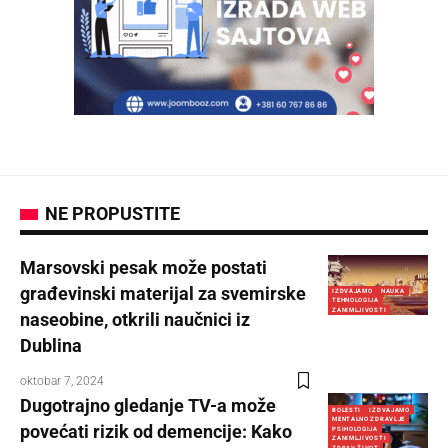
NE PROPUSTITE
Marsovski pesak može postati
građevinski materijal za svemirske
IZDVAJAMO
NAUKA
TEHNOLOGIJA
ZANIMLJIVOSTI
naseobine, otkrili naučnici iz
Dublina
oktobar 7, 2024
Dugotrajno gledanje TV-a može
BOLESTI
IZDVAJAMO
MENTALNO ZDRAVLJE
povećati rizik od demencije: Kako
PSIHOLOGIJA
ZANIMLJIVOSTI
ZDRAV ŽIVOT