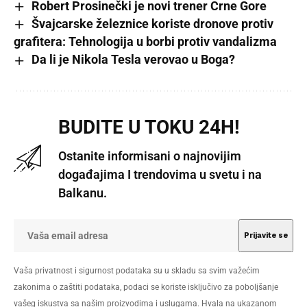
Robert Prosinečki je novi trener Crne Gore
Švajcarske železnice koriste dronove protiv
grafitera: Tehnologija u borbi protiv vandalizma
Da li je Nikola Tesla verovao u Boga?
BUDITE U TOKU 24H!
Ostanite informisani o najnovijim
događajima I trendovima u svetu i na
Balkanu.
Vaša privatnost i sigurnost podataka su u skladu sa svim važećim
zakonima o zaštiti podataka, podaci se koriste isključivo za poboljšanje
vašeg iskustva sa našim proizvodima i uslugama. Hvala na ukazanom