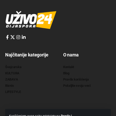
Najčitanije kategorije
O nama
Švajcarska
Kontakt
KULTURA
Blog
ZABAVA
Pravila korišćenja
Biznis
Pošaljite svoju vest
LIFESTYLE