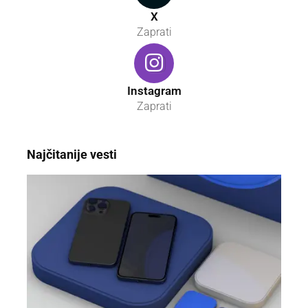
X
Zaprati
Instagram
Zaprati
Najčitanije vesti