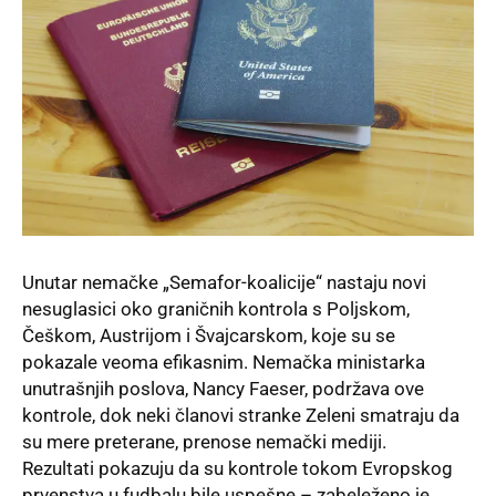
Unutar nemačke „Semafor-koalicije“ nastaju novi
nesuglasici oko graničnih kontrola s Poljskom,
Češkom, Austrijom i Švajcarskom, koje su se
pokazale veoma efikasnim. Nemačka ministarka
unutrašnjih poslova, Nancy Faeser, podržava ove
kontrole, dok neki članovi stranke Zeleni smatraju da
su mere preterane, prenose nemački mediji.
Rezultati pokazuju da su kontrole tokom Evropskog
prvenstva u fudbalu bile uspešne – zabeleženo je