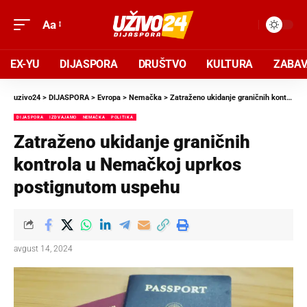
Aa
EX-YU
DIJASPORA
DRUŠTVO
KULTURA
ZABA
uzivo24
>
DIJASPORA
>
Evropa
>
Nemačka
>
Zatraženo ukidanje graničnih kontrola u Nemačkoj uprkos postignutom uspehu
DIJASPORA
IZDVAJAMO
NEMAČKA
POLITIKA
Zatraženo ukidanje graničnih
kontrola u Nemačkoj uprkos
postignutom uspehu
avgust 14, 2024