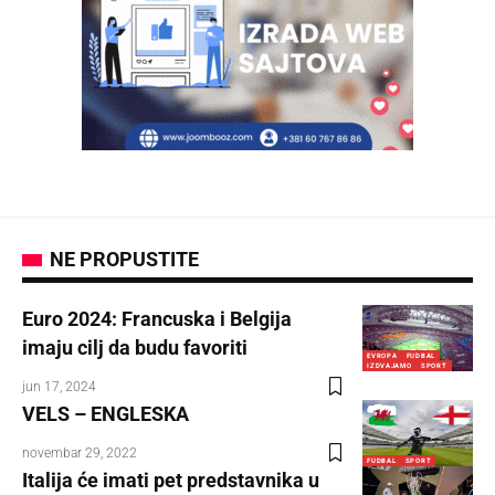
NE PROPUSTITE
Euro 2024: Francuska i Belgija
imaju cilj da budu favoriti
EVROPA
FUDBAL
IZDVAJAMO
SPORT
jun 17, 2024
VELS – ENGLESKA
novembar 29, 2022
FUDBAL
SPORT
Italija će imati pet predstavnika u