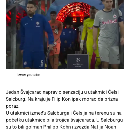
Izvor: youtube
Jedan Švajcarac napravio senzaciju u
utakmici
Čelsi-
Salcburg. Na kraju je Filip Kon ipak morao da prizna
poraz.
U utakmici između Salcburga i Čelsija na terenu su na
početku utakmice bila trojica švajcaraca. U Salcburgu
su to bili golman Philipp Kohn i zvezda Natija Noah