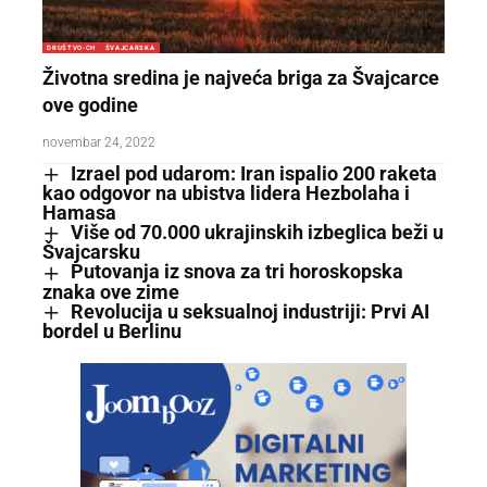
DRUŠTVO-CH
ŠVAJCARSKA
Životna sredina je najveća briga za Švajcarce
ove godine
novembar 24, 2022
Izrael pod udarom: Iran ispalio 200 raketa
kao odgovor na ubistva lidera Hezbolaha i
Hamasa
Više od 70.000 ukrajinskih izbeglica beži u
Švajcarsku
Putovanja iz snova za tri horoskopska
znaka ove zime
Revolucija u seksualnoj industriji: Prvi AI
bordel u Berlinu