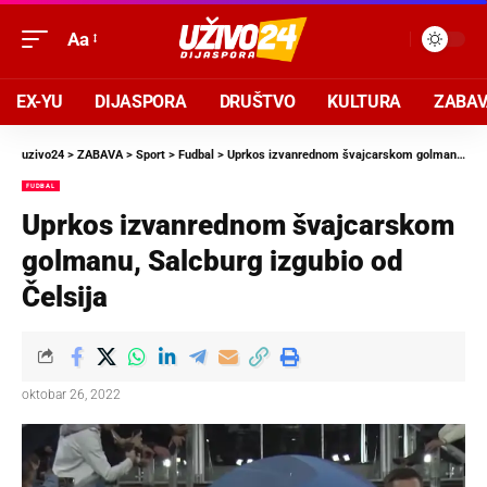
Aa
EX-YU
DIJASPORA
DRUŠTVO
KULTURA
ZABA
uzivo24
>
ZABAVA
>
Sport
>
Fudbal
>
Uprkos izvanrednom švajcarskom golmanu, Salcburg izgubio od Čelsija
FUDBAL
Uprkos izvanrednom švajcarskom
golmanu, Salcburg izgubio od
Čelsija
oktobar 26, 2022