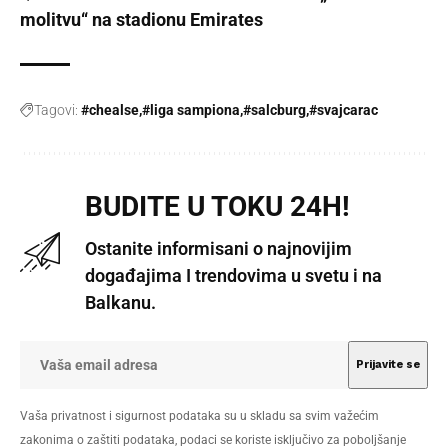
molitvu“ na stadionu Emirates
Tagovi:
#chealse
#liga sampiona
#salcburg
#svajcarac
BUDITE U TOKU 24H!
Ostanite informisani o najnovijim
događajima I trendovima u svetu i na
Balkanu.
Vaša privatnost i sigurnost podataka su u skladu sa svim važećim
zakonima o zaštiti podataka, podaci se koriste isključivo za poboljšanje