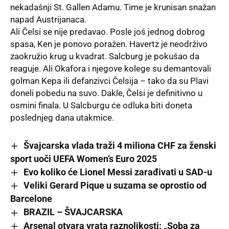
nekadašnji St. Gallen Adamu. Time je krunisan snažan
napad Austrijanaca.
Ali Čelsi se nije predavao. Posle još jednog dobrog
spasa, Ken je ponovo poražen. Havertz je neodrživo
zaokružio krug u kvadrat. Salcburg je pokušao da
reaguje. Ali Okafora i njegove kolege su demantovali
golman Kepa ili defanzivci Čelsija – tako da su Plavi
doneli pobedu na suvo. Dakle, Čelsi je definitivno u
osmini finala. U Salcburgu će odluka biti doneta
poslednjeg dana utakmice.
Švajcarska vlada traži 4 miliona CHF za ženski
sport uoči UEFA Women’s Euro 2025
Evo koliko će Lionel Messi zarađivati u SAD-u
Veliki Gerard Pique u suzama se oprostio od
Barcelone
BRAZIL – ŠVAJCARSKA
Arsenal otvara vrata raznolikosti: „Soba za