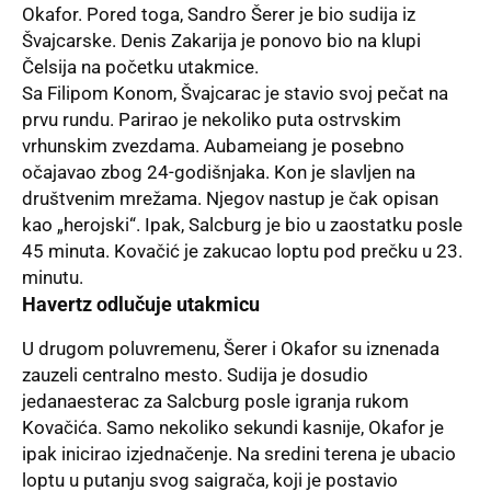
Okafor. Pored toga, Sandro Šerer je bio sudija iz
Švajcarske. Denis Zakarija je ponovo bio na klupi
Čelsija na početku utakmice.
Sa Filipom Konom, Švajcarac je stavio svoj pečat na
prvu rundu. Parirao je nekoliko puta ostrvskim
vrhunskim zvezdama. Aubameiang je posebno
očajavao zbog 24-godišnjaka. Kon je slavljen na
društvenim mrežama. Njegov nastup je čak opisan
kao „herojski“. Ipak,
Salcburg
je bio u zaostatku posle
45 minuta. Kovačić je zakucao loptu pod prečku u 23.
minutu.
Havertz odlučuje utakmicu
U drugom poluvremenu, Šerer i Okafor su iznenada
zauzeli centralno mesto. Sudija je dosudio
jedanaesterac za Salcburg posle igranja rukom
Kovačića. Samo nekoliko sekundi kasnije, Okafor je
ipak inicirao izjednačenje. Na sredini terena je ubacio
loptu u putanju svog saigrača, koji je postavio