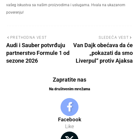
vašeg iskustva sa našim proizvodima i uslugama. Hvala na ukazanom
poverenju!
PRETHODNA VEST
SLEDEĆA VEST
Audi i Sauber potvrđuju
Van Dajk obećava da će
partnerstvo Formule 1 od
„pokazati da smo
sezone 2026
Liverpul“ protiv Ajaksa
Zapratite nas
Na društvenim mrežama
Facebook
Like