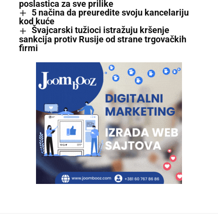
poslastica za sve prilike
5 načina da preuredite svoju kancelariju
kod kuće
Švajcarski tužioci istražuju kršenje
sankcija protiv Rusije od strane trgovačkih
firmi