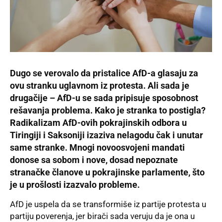
Dugo se verovalo da pristalice AfD-a glasaju za
ovu stranku uglavnom iz protesta. Ali sada je
drugačije – AfD-u se sada pripisuje sposobnost
rešavanja problema. Kako je stranka to postigla?
Radikalizam AfD-ovih pokrajinskih odbora u
Tiringiji i Saksoniji izaziva nelagodu čak i unutar
same stranke. Mnogi novoosvojeni mandati
donose sa sobom i nove, dosad nepoznate
stranačke članove u pokrajinske parlamente, što
je u prošlosti izazvalo probleme.
AfD je uspela da se transformiše iz partije
protesta
u
partiju
poverenja, jer birači sada veruju da je ona u