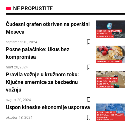
NE PROPUSTITE
Čudesni grafen otkriven na površini
Meseca
HRONIKA
IZDVAJAMO
TEHNOLOGIJA
ZANIMLJIVOSTI
septembar 10, 2024
Posne palačinke: Ukus bez
kompromisa
ISHRANA
IZDVAJAMO
mart 20, 2024
Pravila vožnje u kružnom toku:
AUTO
IZDVAJAMO
Ključne smernice za bezbednu
PRAKTIČNI SAVETI
SAOBRAĆAJ
ZANIMLJIVOSTI
vožnju
avgust 30, 2024
Uspon kineske ekonomije usporava
AZIJA
DRUŠTVO
EKONOMIJA
IZDVAJAMO
oktobar 18, 2024
PRIVREDA I
POLJOPRIVREDA