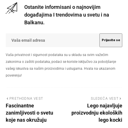
Ostanite informisani o najnovijim
događajima I trendovima u svetu i na
Balkanu.
Vaša privatnost i sigurnost podataka su u skladu sa svim važećim
zakonima o zaštiti podataka, podaci se koriste isključivo za poboljšanje
vašeg iskustva sa našim proizvodima i uslugama. Hvala na ukazanom
poverenju!
PRETHODNA VEST
SLEDEĆA VEST
Fascinantne
Lego najavljuje
zanimljivosti o svetu
proizvodnju ekoloških
koje nas okružuju
lego kocki