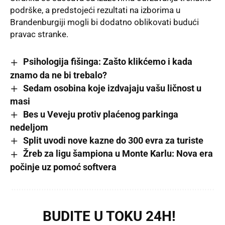
podrške, a predstojeći rezultati na izborima u
Brandenburgiji mogli bi dodatno oblikovati budući
pravac stranke.
Psihologija fišinga: Zašto klikćemo i kada
znamo da ne bi trebalo?
Sedam osobina koje izdvajaju vašu ličnost u
masi
Bes u Veveju protiv plaćenog parkinga
nedeljom
Split uvodi nove kazne do 300 evra za turiste
Žreb za ligu šampiona u Monte Karlu: Nova era
počinje uz pomoć softvera
BUDITE U TOKU 24H!