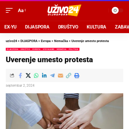
Aa
EX-YU
DIJASPORA
DRUŠTVO
KULTURA
ZABA
uzivo24
>
DIJASPORA
>
Evropa
>
Nemačka
>
Uverenje umesto protesta
DIJASPORA
DRUŠTVO
EVROPA
IZDVAJAMO
NEMAČKA
POLITIKA
Uverenje umesto protesta
septembar 2, 2024