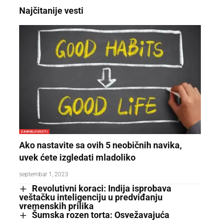
Najčitanije vesti
ZANIMLJIVOSTI
Ako nastavite sa ovih 5 neobičnih navika,
uvek ćete izgledati mladoliko
septembar 1, 2023
Revolutivni koraci: Indija isprobava
veštačku inteligenciju u predviđanju
vremenskih prilika
Šumska rozen torta: Osvežavajuća