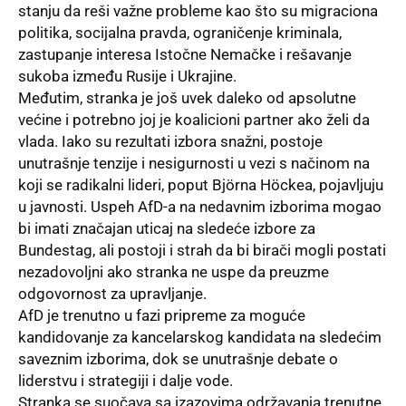
stanju da reši važne probleme kao što su migraciona
politika, socijalna pravda,
ograničenje
kriminala,
zastupanje interesa Istočne Nemačke i rešavanje
sukoba između Rusije i Ukrajine.
Međutim, stranka je još uvek daleko od apsolutne
većine i potrebno joj je koalicioni partner ako želi da
vlada. Iako su rezultati izbora snažni, postoje
unutrašnje tenzije i nesigurnosti u vezi s načinom na
koji se radikalni lideri, poput Björna Höckea, pojavljuju
u javnosti. Uspeh AfD-a na nedavnim izborima mogao
bi imati značajan uticaj na sledeće izbore za
Bundestag, ali postoji i strah da bi birači mogli postati
nezadovoljni ako stranka ne uspe da preuzme
odgovornost za upravljanje.
AfD je trenutno u fazi pripreme za moguće
kandidovanje za kancelarskog kandidata na sledećim
saveznim izborima, dok se unutrašnje debate o
liderstvu i strategiji i dalje vode.
Stranka se suočava sa izazovima održavanja trenutne